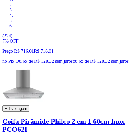
(224)
7% OFF
Preço R$ 716,01
R$
716
,
01
no Pix
Ou 6x de R$ 128,32 sem juros
ou
6
x de
R$ 128,32
sem juros
+ 1 voltagem
Coifa Pirâmide Philco 2 em 1 60cm Inox
PCO62I