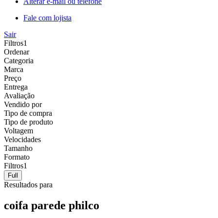
Alterar e-mail ou telefone
Fale com lojista
Sair
Filtros
1
Ordenar
Categoria
Marca
Preço
Entrega
Avaliação
Vendido por
Tipo de compra
Tipo de produto
Voltagem
Velocidades
Tamanho
Formato
Filtros
1
Full
Resultados para
coifa parede philco