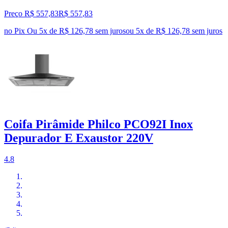
Preço R$ 557,83
R$
557
,
83
no Pix
Ou 5x de R$ 126,78 sem juros
ou
5
x de
R$ 126,78
sem juros
Coifa Pirâmide Philco PCO92I Inox
Depurador E Exaustor 220V
4.8