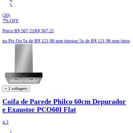
(20)
7% OFF
Preço R$ 567,21
R$
567
,
21
no Pix
Ou 5x de R$ 121,98 sem juros
ou
5
x de
R$ 121,98
sem juros
+ 1 voltagem
Coifa de Parede Philco 60cm Depurador
e Exaustor PCO60I Flat
4.3