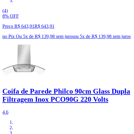
(4)
8% OFF
Preço R$ 643,91
R$
643
,
91
no Pix
Ou 5x de R$ 139,98 sem juros
ou
5
x de
R$ 139,98
sem juros
Coifa de Parede Philco 90cm Glass Dupla
Filtragem Inox PCO90G 220 Volts
4.6