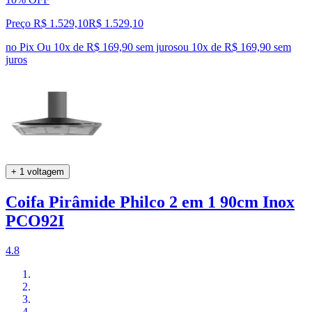
Preço R$ 1.529,10
R$
1.529
,
10
no Pix
Ou 10x de R$ 169,90 sem juros
ou
10
x de
R$ 169,90
sem
juros
+ 1 voltagem
Coifa Pirâmide Philco 2 em 1 90cm Inox
PCO92I
4.8