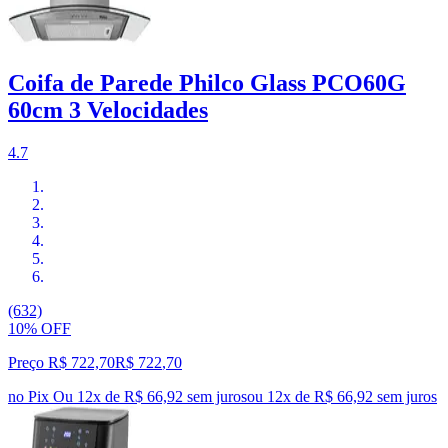
Coifa de Parede Philco Glass PCO60G
60cm 3 Velocidades
4.7
(632)
10% OFF
Preço R$ 722,70
R$
722
,
70
no Pix
Ou 12x de R$ 66,92 sem juros
ou
12
x de
R$ 66,92
sem juros