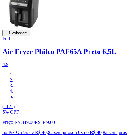
+ 1 voltagem
Full
Air Fryer Philco PAF65A Preto 6,5L
4.9
(1121)
5% OFF
Preço R$ 349,00
R$
349
,
00
no Pix
Ou 9x de R$ 40,82 sem juros
ou
9
x de
R$ 40,82
sem juros