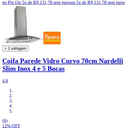
no Pix
Ou 5x de R$ 131,78 sem juros
ou
5
x de
R$ 131,78
sem juros
+ 1 voltagem
Coifa Parede Vidro Curvo 70cm Nardelli
Slim Inox 4 e 5 Bocas
4.8
(9)
12% OFF