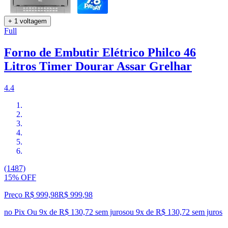
+ 1 voltagem
Full
Forno de Embutir Elétrico Philco 46
Litros Timer Dourar Assar Grelhar
4.4
(1487)
15% OFF
Preço R$ 999,98
R$
999
,
98
no Pix
Ou 9x de R$ 130,72 sem juros
ou
9
x de
R$ 130,72
sem juros