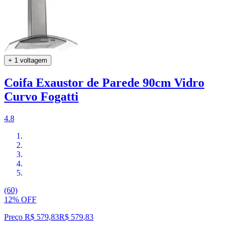
+ 1 voltagem
Coifa Exaustor de Parede 90cm Vidro
Curvo Fogatti
4.8
(60)
12% OFF
Preço R$ 579,83
R$
579
,
83