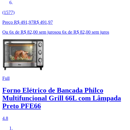
(1577)
Preço R$ 491,97
R$
491
,
97
Ou 6x de R$ 82,00 sem juros
ou
6
x de
R$ 82,00
sem juros
Full
Forno Elétrico de Bancada Philco
Multifuncional Grill 66L com Lâmpada
Preto PFE66
4.8