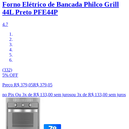
Forno Elétrico de Bancada Philco Grill
44L Preto PFE44P
4.7
(332)
5% OFF
Preço R$ 379,05
R$
379
,
05
no Pix
Ou 3x de R$ 133,00 sem juros
ou
3
x de
R$ 133,00
sem juros