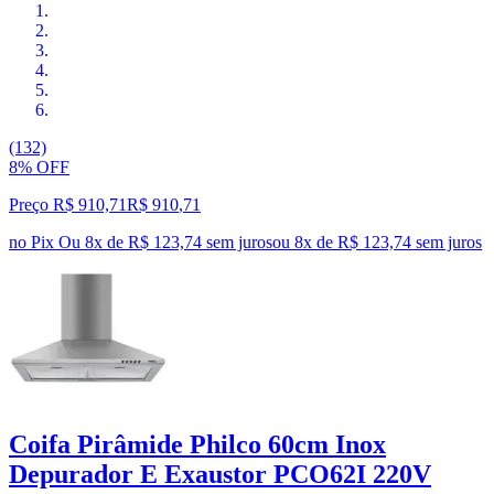
(132)
8% OFF
Preço R$ 910,71
R$
910
,
71
no Pix
Ou 8x de R$ 123,74 sem juros
ou
8
x de
R$ 123,74
sem juros
Coifa Pirâmide Philco 60cm Inox
Depurador E Exaustor PCO62I 220V