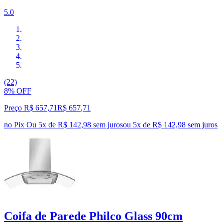
5.0
(22)
8% OFF
Preço R$ 657,71
R$
657
,
71
no Pix
Ou 5x de R$ 142,98 sem juros
ou
5
x de
R$ 142,98
sem juros
Coifa de Parede Philco Glass 90cm