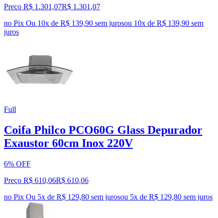
Preço R$ 1.301,07
R$
1.301
,
07
no Pix
Ou 10x de R$ 139,90 sem juros
ou
10
x de
R$ 139,90
sem
juros
Full
Coifa Philco PCO60G Glass Depurador
Exaustor 60cm Inox 220V
6% OFF
Preço R$ 610,06
R$
610
,
06
no Pix
Ou 5x de R$ 129,80 sem juros
ou
5
x de
R$ 129,80
sem juros