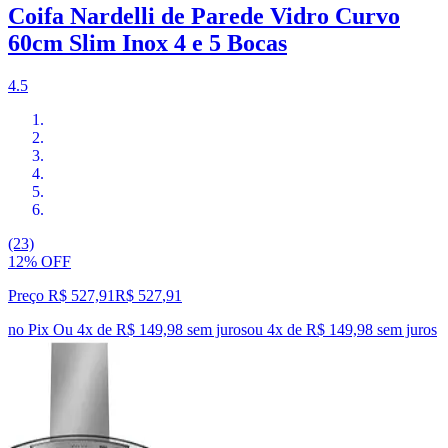
Coifa Nardelli de Parede Vidro Curvo
60cm Slim Inox 4 e 5 Bocas
4.5
(23)
12% OFF
Preço R$ 527,91
R$
527
,
91
no Pix
Ou 4x de R$ 149,98 sem juros
ou
4
x de
R$ 149,98
sem juros