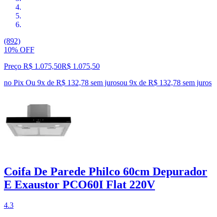
(892)
10% OFF
Preço R$ 1.075,50
R$
1.075
,
50
no Pix
Ou 9x de R$ 132,78 sem juros
ou
9
x de
R$ 132,78
sem juros
Coifa De Parede Philco 60cm Depurador
E Exaustor PCO60I Flat 220V
4.3