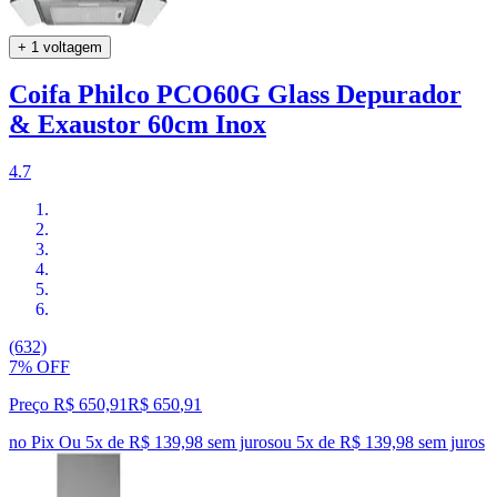
+ 1 voltagem
Coifa Philco PCO60G Glass Depurador
& Exaustor 60cm Inox
4.7
(632)
7% OFF
Preço R$ 650,91
R$
650
,
91
no Pix
Ou 5x de R$ 139,98 sem juros
ou
5
x de
R$ 139,98
sem juros