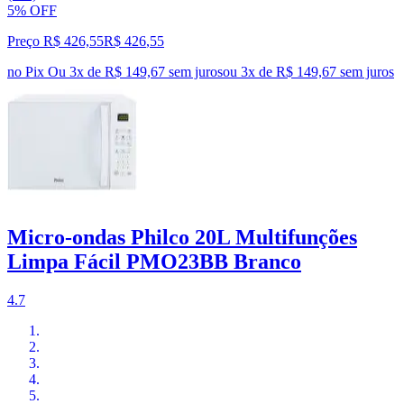
5% OFF
Preço R$ 426,55
R$
426
,
55
no Pix
Ou 3x de R$ 149,67 sem juros
ou
3
x de
R$ 149,67
sem juros
Micro-ondas Philco 20L Multifunções
Limpa Fácil PMO23BB Branco
4.7