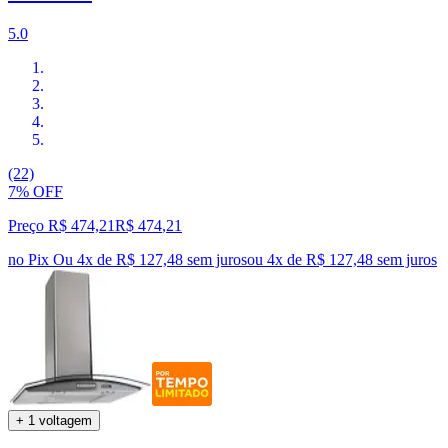
5.0
(22)
7% OFF
Preço R$ 474,21
R$
474
,
21
no Pix
Ou 4x de R$ 127,48 sem juros
ou
4
x de
R$ 127,48
sem juros
+ 1 voltagem