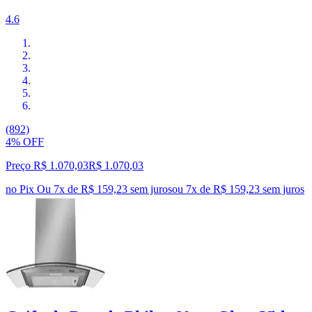
4.6
(892)
4% OFF
Preço R$ 1.070,03
R$
1.070
,
03
no Pix
Ou 7x de R$ 159,23 sem juros
ou
7
x de
R$ 159,23
sem juros