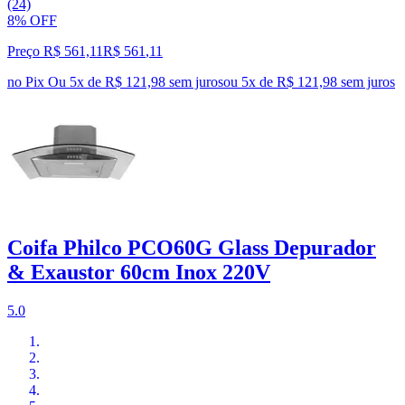
(24)
8% OFF
Preço R$ 561,11
R$
561
,
11
no Pix
Ou 5x de R$ 121,98 sem juros
ou
5
x de
R$ 121,98
sem juros
Coifa Philco PCO60G Glass Depurador
& Exaustor 60cm Inox 220V
5.0