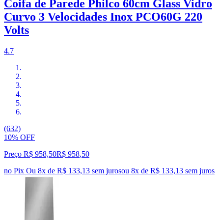
Coifa de Parede Philco 60cm Glass Vidro
Curvo 3 Velocidades Inox PCO60G 220
Volts
4.7
(632)
10% OFF
Preço R$ 958,50
R$
958
,
50
no Pix
Ou 8x de R$ 133,13 sem juros
ou
8
x de
R$ 133,13
sem juros