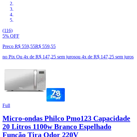
(116)
5% OFF
Preço R$ 559,55
R$
559
,
55
no Pix
Ou 4x de R$ 147,25 sem juros
ou
4
x de
R$ 147,25
sem juros
Full
Micro-ondas Philco Pmo123 Capacidade
20 Litros 1100w Branco Espelhado
Função Tira Odor 220V