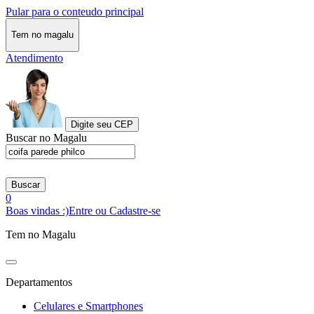
Pular para o conteudo principal
Tem no magalu
Atendimento
Digite seu CEP
Buscar no Magalu
Buscar
0
Boas vindas :)
Entre ou Cadastre-se
Tem no Magalu
Departamentos
Celulares e Smartphones