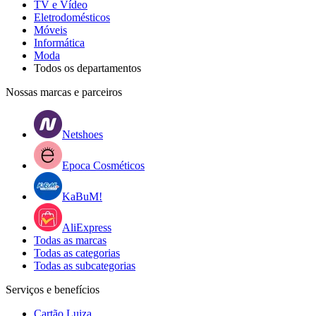
TV e Vídeo
Eletrodomésticos
Móveis
Informática
Moda
Todos os departamentos
Nossas marcas e parceiros
Netshoes
Epoca Cosméticos
KaBuM!
AliExpress
Todas as marcas
Todas as categorias
Todas as subcategorias
Serviços e benefícios
Cartão Luiza