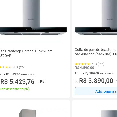
Coifa de parede brastem
ifa Brastemp Parede TBox 90cm
bae90arana (bae90ar) 11
AE90AR
4.3 (22)
4.3 (22)
R$ 4.590,00
10x de R$ 389,00 sem juros
x de R$ 583,20 sem juros
10 vez de R$ 389,00 sem juro
R$ 3.890,00
vez de R$ 583,20 sem juros
R$ 5.423,76
n
no Pix
ou
u
 de desconto no pix
)
Adicionar à 