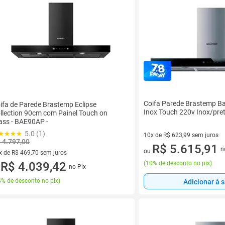
Coifa Parede Brastemp B
ifa de Parede Brastemp Eclipse
Inox Touch 220v Inox/pre
llection 90cm com Painel Touch on
ass - BAE90AP -
5.0 (1)
10x de R$ 623,99 sem juros
 4.797,00
10 vez de R$ 623,99 sem juro
R$ 5.615,91
n
ou
x de R$ 469,70 sem juros
(
10% de desconto no pix
)
vez de R$ 469,70 sem juros
R$ 4.039,42
no Pix
u
% de desconto no pix
)
Adicionar à 