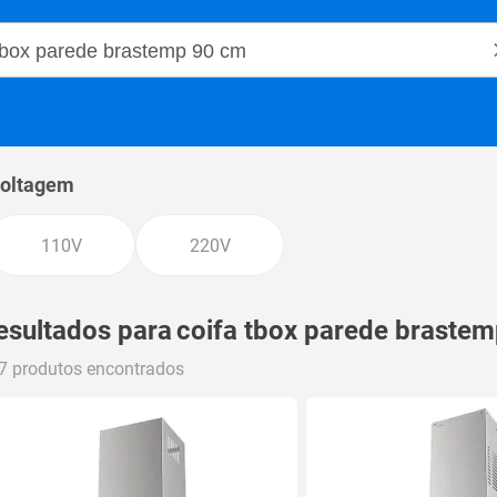
o Magalu
oltagem
110V
220V
esultados para
coifa tbox parede braste
7 produtos encontrados