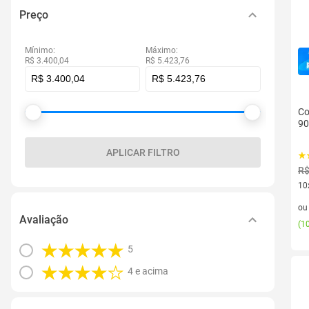
Preço
Mínimo:
Máximo:
R$ 3.400,04
R$ 5.423,76
Co
9
APLICAR FILTRO
R$
10
10 
o
Avaliação
(
10
5
4 e acima