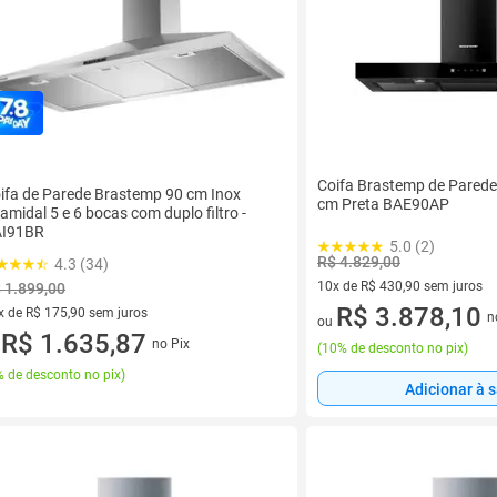
Coifa Brastemp de Parede
ifa de Parede Brastemp 90 cm Inox
cm Preta BAE90AP
ramidal 5 e 6 bocas com duplo filtro -
I91BR
5.0 (2)
R$ 4.829,00
4.3 (34)
10x de R$ 430,90 sem juros
 1.899,00
10 vez de R$ 430,90 sem juro
R$ 3.878,10
x de R$ 175,90 sem juros
n
ou
vez de R$ 175,90 sem juros
R$ 1.635,87
no Pix
u
(
10% de desconto no pix
)
 de desconto no pix
)
Adicionar à 