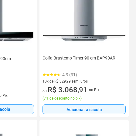
Coifa Brastemp Timer 90 cm BAP90AR
p 90cm
4.9 (31)
10x de R$ 329,99 sem juros
10 vez de R$ 329,99 sem juros
R$ 3.068,91
no Pix
ou
s
o Pix
(
7% de desconto no pix
)
sacola
Adicionar à sacola