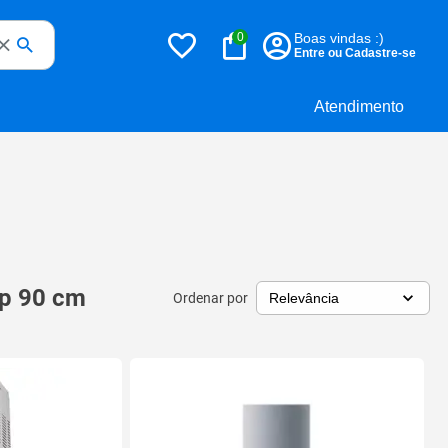
0
Boas vindas :)
Entre ou Cadastre-se
Atendimento
mp 90 cm
Ordenar por