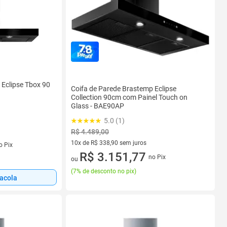
 Eclipse Tbox 90
Coifa de Parede Brastemp Eclipse
Collection 90cm com Painel Touch on
Glass - BAE90AP
5.0 (1)
R$ 4.489,00
s
10x de R$ 338,90 sem juros
o Pix
10 vez de R$ 338,90 sem juros
R$ 3.151,77
no Pix
ou
(
7% de desconto no pix
)
sacola