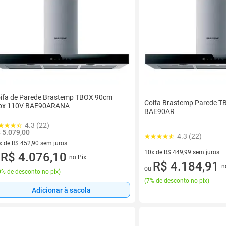
ifa de Parede Brastemp TBOX 90cm
Coifa Brastemp Parede T
ox 110V BAE90ARANA
BAE90AR
4.3 (22)
 5.079,00
4.3 (22)
x de R$ 452,90 sem juros
10x de R$ 449,99 sem juros
vez de R$ 452,90 sem juros
R$ 4.076,10
no Pix
u
10 vez de R$ 449,99 sem juro
R$ 4.184,91
n
ou
% de desconto no pix
)
(
7% de desconto no pix
)
Adicionar à sacola