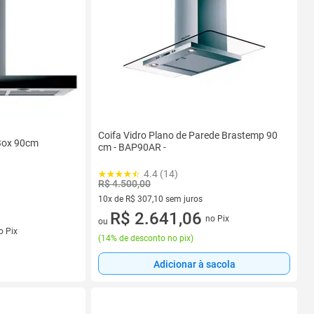
Coifa Vidro Plano de Parede Brastemp 90
Box 90cm
cm - BAP90AR -
4.4 (14)
R$ 4.500,00
10x de R$ 307,10 sem juros
10 vez de R$ 307,10 sem juros
R$ 2.641,06
no Pix
ou
s
o Pix
(
14% de desconto no pix
)
Adicionar à sacola