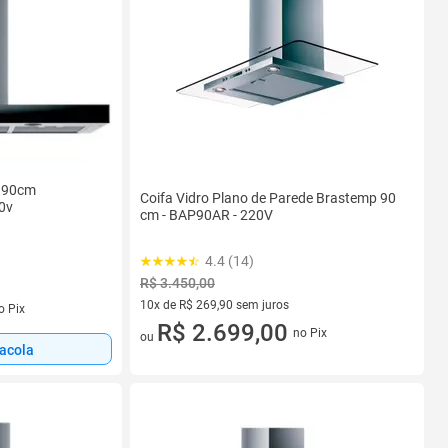
p 90cm
Coifa Vidro Plano de Parede Brastemp 90
0v
cm - BAP90AR - 220V
4.4 (14)
R$ 3.450,00
s
10x de R$ 269,90 sem juros
o Pix
10 vez de R$ 269,90 sem juros
R$ 2.699,00
no Pix
ou
sacola