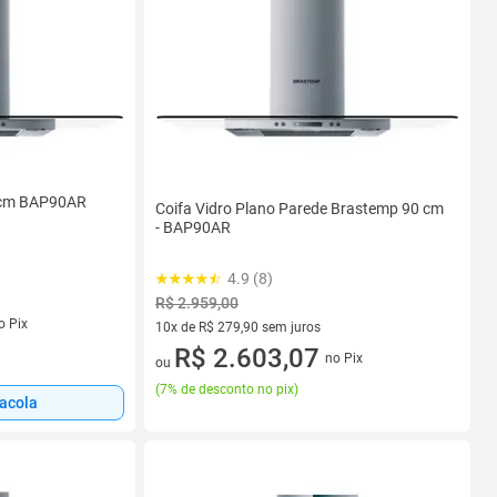
0 cm BAP90AR
Coifa Vidro Plano Parede Brastemp 90 cm
- BAP90AR
4.9 (8)
R$ 2.959,00
s
o Pix
10x de R$ 279,90 sem juros
10 vez de R$ 279,90 sem juros
R$ 2.603,07
no Pix
ou
(
7% de desconto no pix
)
sacola