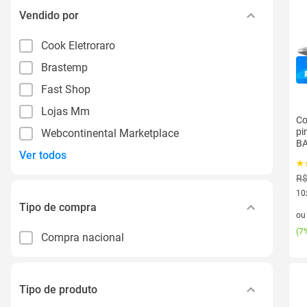
Vendido por
Cook Eletroraro
Brastemp
Fast Shop
Lojas Mm
Co
pi
Webcontinental Marketplace
BA
Ver todos
R$
10
Tipo de compra
10 
o
(
7%
Compra nacional
Tipo de produto