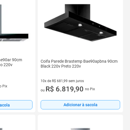
ae90ar 90cm
Coifa Parede Brastemp Bae90apbna 90cm
to 220v
Black 220v Preto 220v
10x de R$ 681,99 sem juros
s
o Pix
10 vez de R$ 681,99 sem juros
R$ 6.819,90
no Pix
ou
Adicionar à sacola
sacola