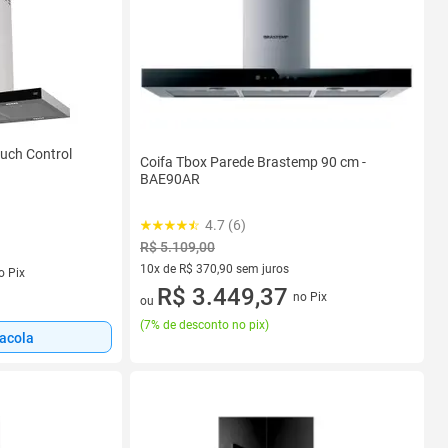
ouch Control
Coifa Tbox Parede Brastemp 90 cm -
BAE90AR
4.7 (6)
R$ 5.109,00
s
10x de R$ 370,90 sem juros
o Pix
10 vez de R$ 370,90 sem juros
R$ 3.449,37
no Pix
ou
(
7% de desconto no pix
)
sacola