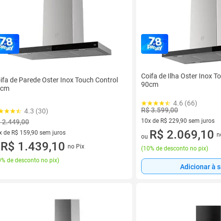
Coifa de Ilha Oster Inox T
ifa de Parede Oster Inox Touch Control
90cm
0cm
4.6 (66)
R$ 3.599,00
4.3 (30)
10x de R$ 229,90 sem juros
 2.449,00
10 vez de R$ 229,90 sem juro
R$ 2.069,10
x de R$ 159,90 sem juros
n
ou
vez de R$ 159,90 sem juros
R$ 1.439,10
no Pix
u
(
10% de desconto no pix
)
% de desconto no pix
)
Adicionar à 