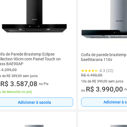
ifa de Parede Brastemp Eclipse
Coifa de parede brastem
llection 90cm com Painel Touch on
bae90arana 110v
ass BAE90AP
 4.299,00
4.3 (22)
R$ 4.490,00
x de R$ 389,90 sem juros
10x de R$ 399,00 sem juros
vez de R$ 389,90 sem juros
R$ 3.587,08
no Pix
u
10 vez de R$ 399,00 sem juro
R$ 3.990,00
n
ou
 de desconto no pix
)
Adicionar à 
Adicionar à sacola