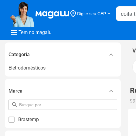
Buscar n
Digite seu CEP
Buscar
Tem no magalu
V
Categoria
Eletrodomésticos
R
Marca
99
pesquisar
por
filtro
Brastemp