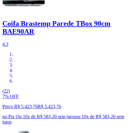
Coifa Brastemp Parede TBox 90cm
BAE90AR
4.3
(22)
7% OFF
Preço R$ 5.423,76
R$
5.423
,
76
no Pix
Ou 10x de R$ 583,20 sem juros
ou
10
x de
R$ 583,20
sem
juros