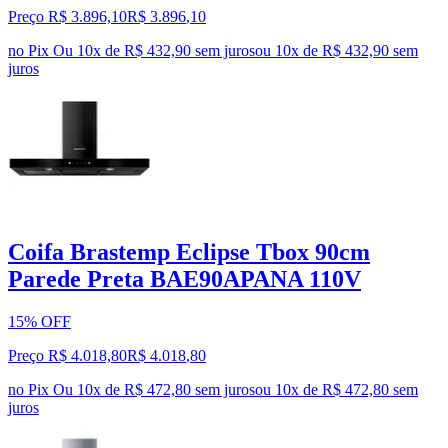
Preço R$ 3.896,10
R$
3.896
,
10
no Pix
Ou 10x de R$ 432,90 sem juros
ou
10
x de
R$ 432,90
sem
juros
Coifa Brastemp Eclipse Tbox 90cm
Parede Preta BAE90APANA 110V
15% OFF
Preço R$ 4.018,80
R$
4.018
,
80
no Pix
Ou 10x de R$ 472,80 sem juros
ou
10
x de
R$ 472,80
sem
juros