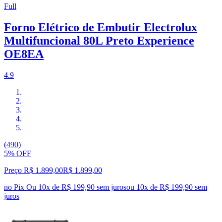
Full
Forno Elétrico de Embutir Electrolux
Multifuncional 80L Preto Experience
OE8EA
4.9
(490)
5% OFF
Preço R$ 1.899,00
R$
1.899
,
00
no Pix
Ou 10x de R$ 199,90 sem juros
ou
10
x de
R$ 199,90
sem
juros