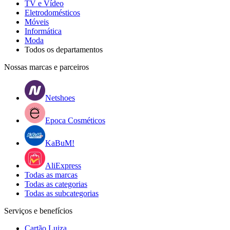
TV e Vídeo
Eletrodomésticos
Móveis
Informática
Moda
Todos os departamentos
Nossas marcas e parceiros
Netshoes
Epoca Cosméticos
KaBuM!
AliExpress
Todas as marcas
Todas as categorias
Todas as subcategorias
Serviços e benefícios
Cartão Luiza