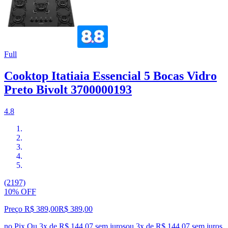
Full
Cooktop Itatiaia Essencial 5 Bocas Vidro
Preto Bivolt 3700000193
4.8
(2197)
10% OFF
Preço R$ 389,00
R$
389
,
00
no Pix
Ou 3x de R$ 144,07 sem juros
ou
3
x de
R$ 144,07
sem juros