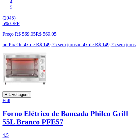
(2045)
5% OFF
Preço R$ 569,05
R$
569
,
05
no Pix
Ou 4x de R$ 149,75 sem juros
ou
4
x de
R$ 149,75
sem juros
+ 1 voltagem
Full
Forno Elétrico de Bancada Philco Grill
55L Branco PFE57
4.5