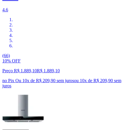
4.6
(66)
10% OFF
Preço R$ 1.889,10
R$
1.889
,
10
no Pix
Ou 10x de R$ 209,90 sem juros
ou
10
x de
R$ 209,90
sem
juros