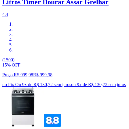
Litros Timer Dourar Assar Grelhar
4.4
(1500)
15% OFF
Preço R$ 999,98
R$
999
,
98
no Pix
Ou 9x de R$ 130,72 sem juros
ou
9
x de
R$ 130,72
sem juros