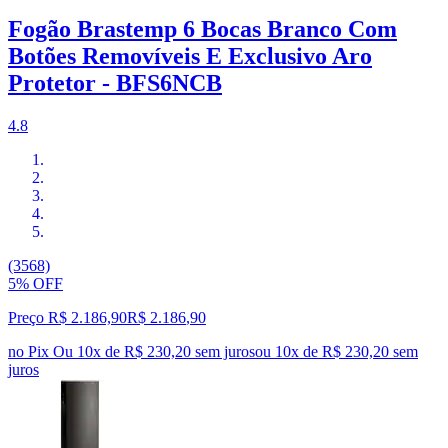
Fogão Brastemp 6 Bocas Branco Com
Botões Removíveis E Exclusivo Aro
Protetor - BFS6NCB
4.8
(3568)
5% OFF
Preço R$ 2.186,90
R$
2.186
,
90
no Pix
Ou 10x de R$ 230,20 sem juros
ou
10
x de
R$ 230,20
sem
juros