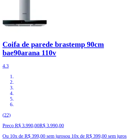
Coifa de parede brastemp 90cm
bae90arana 110v
4.3
(22)
Preço R$ 3.990,00
R$
3.990
,
00
Ou 10x de R$ 399,00 sem juros
ou
10
x de
R$ 399,00
sem juros