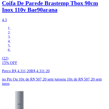
Coifa De Parede Brastemp Tbox 90cm
Inox 110v Bae90arana
4.3
(22)
15% OFF
Preço R$ 4.311,20
R$
4.311
,
20
no Pix
Ou 10x de R$ 507,20 sem juros
ou
10
x de
R$ 507,20
sem
juros