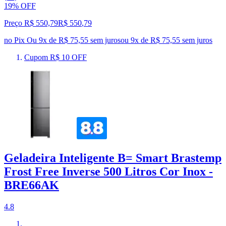
19% OFF
Preço R$ 550,79
R$
550
,
79
no Pix
Ou 9x de R$ 75,55 sem juros
ou
9
x de
R$ 75,55
sem juros
Cupom R$ 10 OFF
Geladeira Inteligente B= Smart Brastemp
Frost Free Inverse 500 Litros Cor Inox -
BRE66AK
4.8