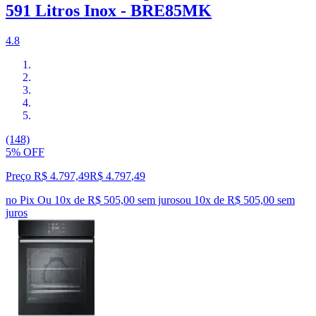
591 Litros Inox - BRE85MK
4.8
(148)
5% OFF
Preço R$ 4.797,49
R$
4.797
,
49
no Pix
Ou 10x de R$ 505,00 sem juros
ou
10
x de
R$ 505,00
sem
juros