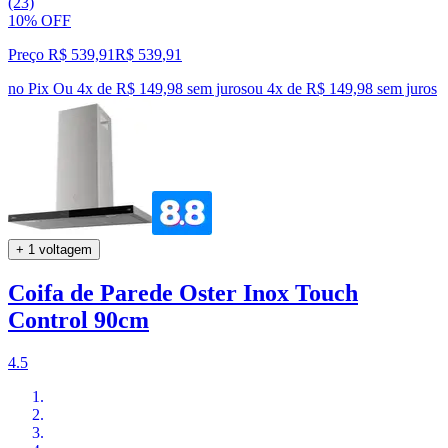
(23)
10% OFF
Preço R$ 539,91
R$
539
,
91
no Pix
Ou 4x de R$ 149,98 sem juros
ou
4
x de
R$ 149,98
sem juros
+ 1 voltagem
Coifa de Parede Oster Inox Touch
Control 90cm
4.5