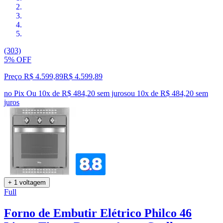
(303)
5% OFF
Preço R$ 4.599,89
R$
4.599
,
89
no Pix
Ou 10x de R$ 484,20 sem juros
ou
10
x de
R$ 484,20
sem
juros
+ 1 voltagem
Full
Forno de Embutir Elétrico Philco 46