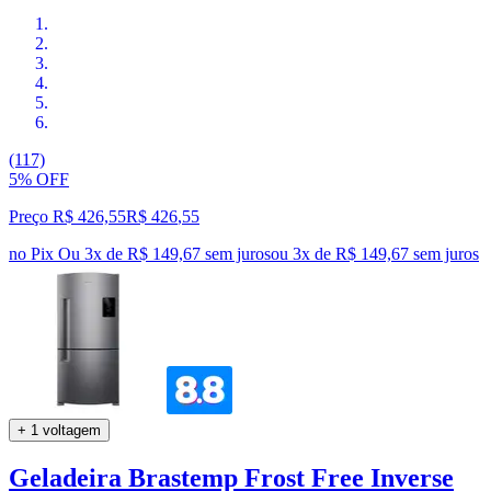
(117)
5% OFF
Preço R$ 426,55
R$
426
,
55
no Pix
Ou 3x de R$ 149,67 sem juros
ou
3
x de
R$ 149,67
sem juros
+ 1 voltagem
Geladeira Brastemp Frost Free Inverse