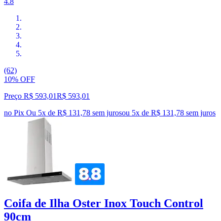
4.8
(62)
10% OFF
Preço R$ 593,01
R$
593
,
01
no Pix
Ou 5x de R$ 131,78 sem juros
ou
5
x de
R$ 131,78
sem juros
Coifa de Ilha Oster Inox Touch Control
90cm