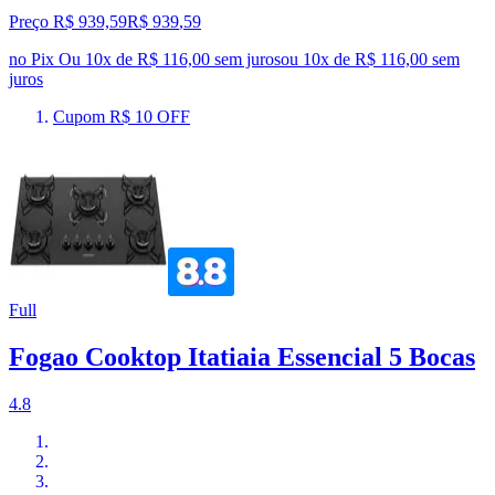
Preço R$ 939,59
R$
939
,
59
no Pix
Ou 10x de R$ 116,00 sem juros
ou
10
x de
R$ 116,00
sem
juros
Cupom R$ 10 OFF
Full
Fogao Cooktop Itatiaia Essencial 5 Bocas
4.8