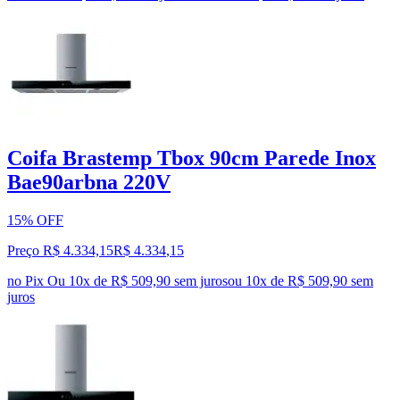
Coifa Brastemp Tbox 90cm Parede Inox
Bae90arbna 220V
15% OFF
Preço R$ 4.334,15
R$
4.334
,
15
no Pix
Ou 10x de R$ 509,90 sem juros
ou
10
x de
R$ 509,90
sem
juros