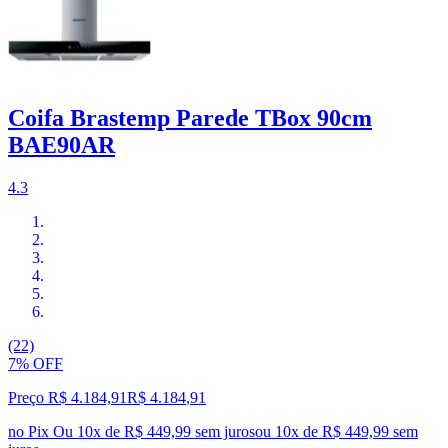
Coifa Brastemp Parede TBox 90cm
BAE90AR
4.3
(22)
7% OFF
Preço R$ 4.184,91
R$
4.184
,
91
no Pix
Ou 10x de R$ 449,99 sem juros
ou
10
x de
R$ 449,99
sem