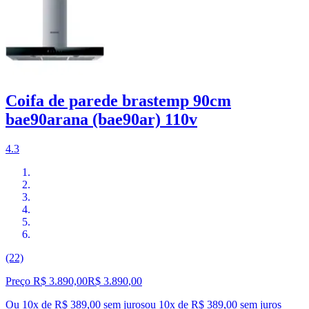
Coifa de parede brastemp 90cm
bae90arana (bae90ar) 110v
4.3
(22)
Preço R$ 3.890,00
R$
3.890
,
00
Ou 10x de R$ 389,00 sem juros
ou
10
x de
R$ 389,00
sem juros