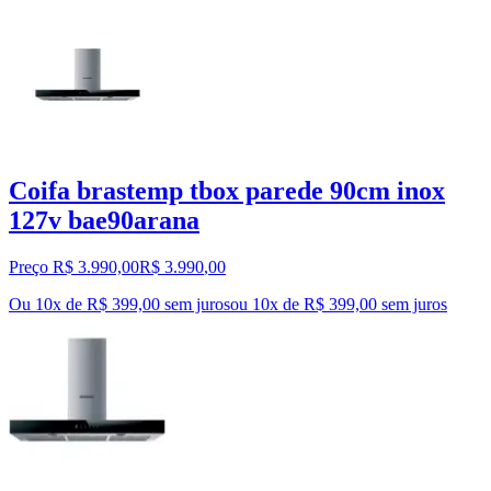
Coifa brastemp tbox parede 90cm inox
127v bae90arana
Preço R$ 3.990,00
R$
3.990
,
00
Ou 10x de R$ 399,00 sem juros
ou
10
x de
R$ 399,00
sem juros