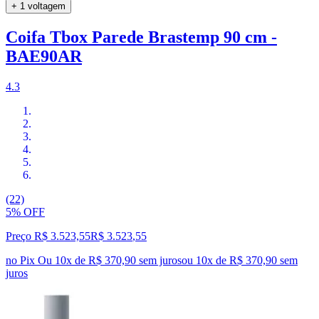
+ 1 voltagem
Coifa Tbox Parede Brastemp 90 cm -
BAE90AR
4.3
(22)
5% OFF
Preço R$ 3.523,55
R$
3.523
,
55
no Pix
Ou 10x de R$ 370,90 sem juros
ou
10
x de
R$ 370,90
sem
juros