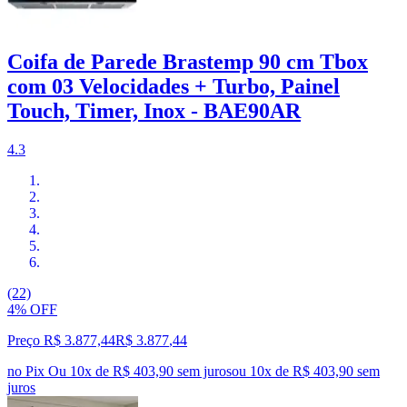
Coifa de Parede Brastemp 90 cm Tbox
com 03 Velocidades + Turbo, Painel
Touch, Timer, Inox - BAE90AR
4.3
(22)
4% OFF
Preço R$ 3.877,44
R$
3.877
,
44
no Pix
Ou 10x de R$ 403,90 sem juros
ou
10
x de
R$ 403,90
sem
juros