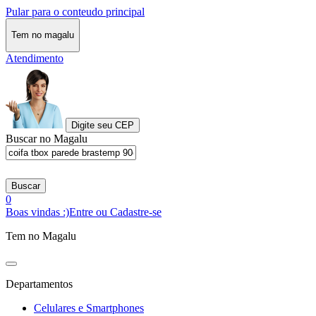
Pular para o conteudo principal
Tem no magalu
Atendimento
Digite seu CEP
Buscar no Magalu
Buscar
0
Boas vindas :)
Entre ou Cadastre-se
Tem no Magalu
Departamentos
Celulares e Smartphones