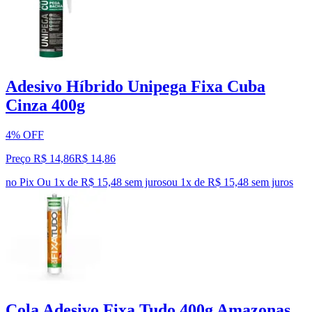
Adesivo Híbrido Unipega Fixa Cuba
Cinza 400g
4% OFF
Preço R$ 14,86
R$
14
,
86
no Pix
Ou 1x de R$ 15,48 sem juros
ou
1
x de
R$ 15,48
sem juros
Cola Adesivo Fixa Tudo 400g Amazonas