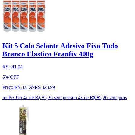
Kit 5 Cola Selante Adesivo Fixa Tudo
Branco Elástico Franfix 400g
R$ 341,04
5% OFF
Preço R$ 323,99
R$
323
,
99
no Pix
Ou 4x de R$ 85,26 sem juros
ou
4
x de
R$ 85,26
sem juros