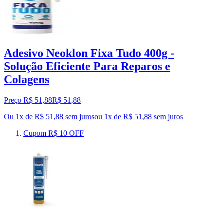
Adesivo Neoklon Fixa Tudo 400g -
Solução Eficiente Para Reparos e
Colagens
Preço R$ 51,88
R$
51
,
88
Ou 1x de R$ 51,88 sem juros
ou
1
x de
R$ 51,88
sem juros
Cupom R$ 10 OFF