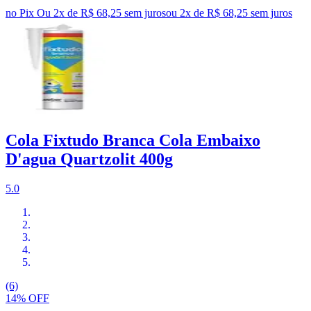
no Pix
Ou 2x de R$ 68,25 sem juros
ou
2
x de
R$ 68,25
sem juros
Cola Fixtudo Branca Cola Embaixo
D'agua Quartzolit 400g
5.0
(6)
14% OFF