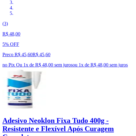
(3)
R$ 48,00
5% OFF
Preço R$ 45,60
R$
45
,
60
no Pix
Ou 1x de R$ 48,00 sem juros
ou
1
x de
R$ 48,00
sem juros
Adesivo Neoklon Fixa Tudo 400g -
Resistente e Flexível Após Curagem