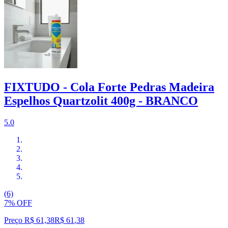
FIXTUDO - Cola Forte Pedras Madeira
Espelhos Quartzolit 400g - BRANCO
5.0
(6)
7% OFF
Preço R$ 61,38
R$
61
,
38