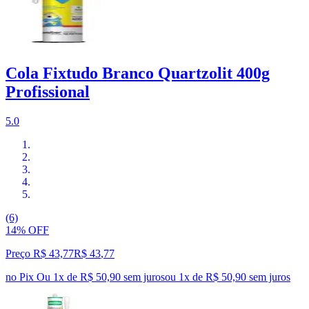
Cola Fixtudo Branco Quartzolit 400g
Profissional
5.0
(6)
14% OFF
Preço R$ 43,77
R$
43
,
77
no Pix
Ou 1x de R$ 50,90 sem juros
ou
1
x de
R$ 50,90
sem juros