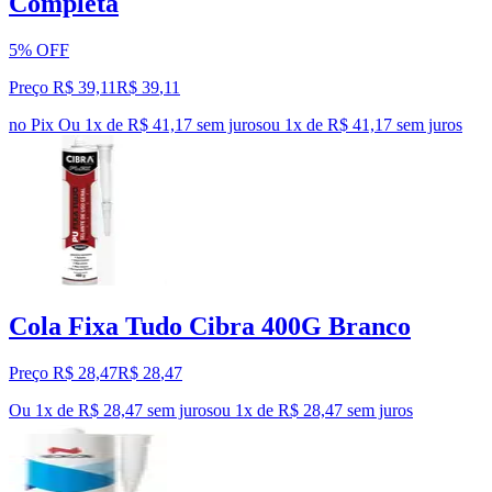
Completa
5% OFF
Preço R$ 39,11
R$
39
,
11
no Pix
Ou 1x de R$ 41,17 sem juros
ou
1
x de
R$ 41,17
sem juros
Cola Fixa Tudo Cibra 400G Branco
Preço R$ 28,47
R$
28
,
47
Ou 1x de R$ 28,47 sem juros
ou
1
x de
R$ 28,47
sem juros