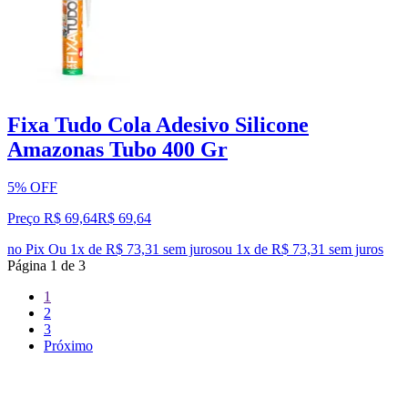
Fixa Tudo Cola Adesivo Silicone
Amazonas Tubo 400 Gr
5% OFF
Preço R$ 69,64
R$
69
,
64
no Pix
Ou 1x de R$ 73,31 sem juros
ou
1
x de
R$ 73,31
sem juros
Página
1
de
3
1
2
3
Próximo