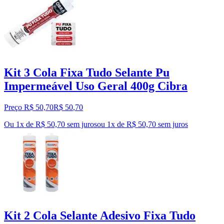
Kit 3 Cola Fixa Tudo Selante Pu
Impermeável Uso Geral 400g Cibra
Preço R$ 50,70
R$
50
,
70
Ou 1x de R$ 50,70 sem juros
ou
1
x de
R$ 50,70
sem juros
Kit 2 Cola Selante Adesivo Fixa Tudo