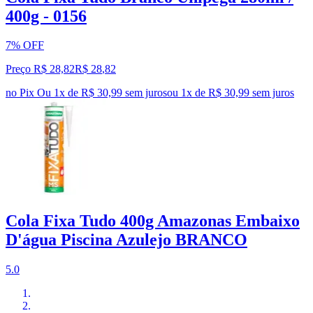
400g - 0156
7% OFF
Preço R$ 28,82
R$
28
,
82
no Pix
Ou 1x de R$ 30,99 sem juros
ou
1
x de
R$ 30,99
sem juros
Cola Fixa Tudo 400g Amazonas Embaixo
D'água Piscina Azulejo BRANCO
5.0