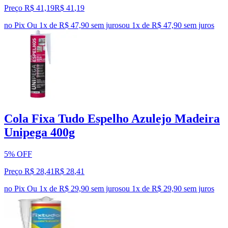
Preço R$ 41,19
R$
41
,
19
no Pix
Ou 1x de R$ 47,90 sem juros
ou
1
x de
R$ 47,90
sem juros
Cola Fixa Tudo Espelho Azulejo Madeira
Unipega 400g
5% OFF
Preço R$ 28,41
R$
28
,
41
no Pix
Ou 1x de R$ 29,90 sem juros
ou
1
x de
R$ 29,90
sem juros