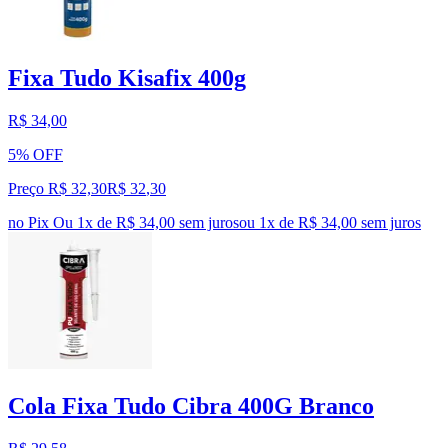
Fixa Tudo Kisafix 400g
R$ 34,00
5% OFF
Preço R$ 32,30
R$
32
,
30
no Pix
Ou 1x de R$ 34,00 sem juros
ou
1
x de
R$ 34,00
sem juros
Cola Fixa Tudo Cibra 400G Branco