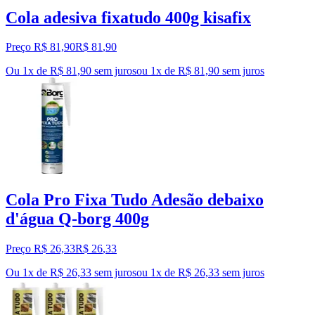
Cola adesiva fixatudo 400g kisafix
Preço R$ 81,90
R$
81
,
90
Ou 1x de R$ 81,90 sem juros
ou
1
x de
R$ 81,90
sem juros
Cola Pro Fixa Tudo Adesão debaixo
d'água Q-borg 400g
Preço R$ 26,33
R$
26
,
33
Ou 1x de R$ 26,33 sem juros
ou
1
x de
R$ 26,33
sem juros