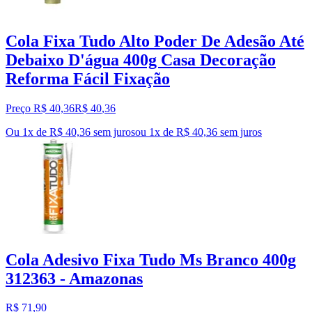
Cola Fixa Tudo Alto Poder De Adesão Até
Debaixo D'água 400g Casa Decoração
Reforma Fácil Fixação
Preço R$ 40,36
R$
40
,
36
Ou 1x de R$ 40,36 sem juros
ou
1
x de
R$ 40,36
sem juros
Cola Adesivo Fixa Tudo Ms Branco 400g
312363 - Amazonas
R$ 71,90