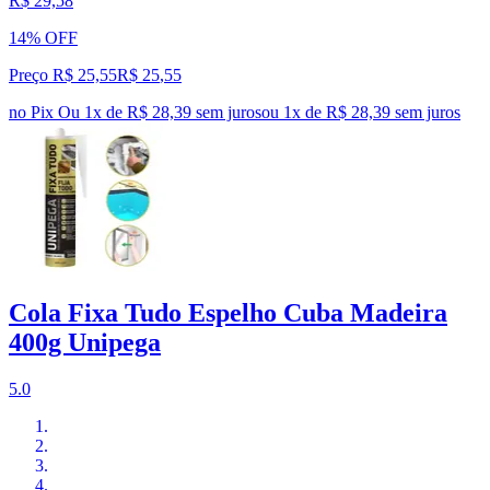
R$ 29,58
14% OFF
Preço R$ 25,55
R$
25
,
55
no Pix
Ou 1x de R$ 28,39 sem juros
ou
1
x de
R$ 28,39
sem juros
Cola Fixa Tudo Espelho Cuba Madeira
400g Unipega
5.0