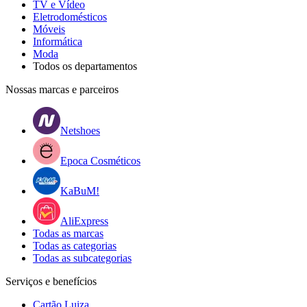
TV e Vídeo
Eletrodomésticos
Móveis
Informática
Moda
Todos os departamentos
Nossas marcas e parceiros
Netshoes
Epoca Cosméticos
KaBuM!
AliExpress
Todas as marcas
Todas as categorias
Todas as subcategorias
Serviços e benefícios
Cartão Luiza