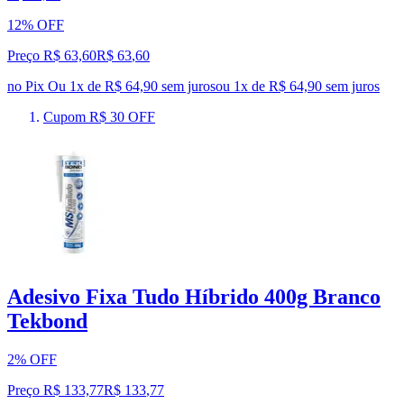
12% OFF
Preço R$ 63,60
R$
63
,
60
no Pix
Ou 1x de R$ 64,90 sem juros
ou
1
x de
R$ 64,90
sem juros
Cupom R$ 30 OFF
Adesivo Fixa Tudo Híbrido 400g Branco
Tekbond
2% OFF
Preço R$ 133,77
R$
133
,
77