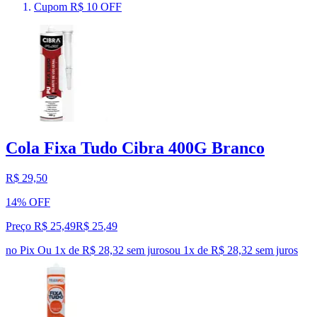
Cupom R$ 10 OFF
Cola Fixa Tudo Cibra 400G Branco
R$ 29,50
14% OFF
Preço R$ 25,49
R$
25
,
49
no Pix
Ou 1x de R$ 28,32 sem juros
ou
1
x de
R$ 28,32
sem juros