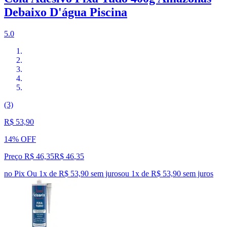
Debaixo D'água Piscina
5.0
(3)
R$ 53,90
14% OFF
Preço R$ 46,35
R$
46
,
35
no Pix
Ou 1x de R$ 53,90 sem juros
ou
1
x de
R$ 53,90
sem juros