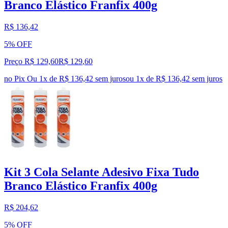
Branco Elástico Franfix 400g
R$ 136,42
5% OFF
Preço R$ 129,60
R$
129
,
60
no Pix
Ou 1x de R$ 136,42 sem juros
ou
1
x de
R$ 136,42
sem juros
Kit 3 Cola Selante Adesivo Fixa Tudo
Branco Elástico Franfix 400g
R$ 204,62
5% OFF