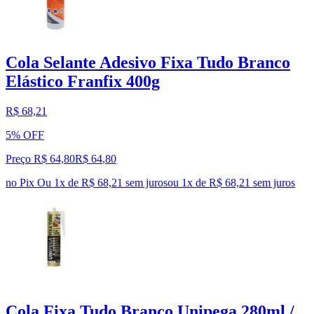
Cola Selante Adesivo Fixa Tudo Branco
Elástico Franfix 400g
R$ 68,21
5% OFF
Preço R$ 64,80
R$
64
,
80
no Pix
Ou 1x de R$ 68,21 sem juros
ou
1
x de
R$ 68,21
sem juros
Cola Fixa Tudo Branco Unipega 280ml /