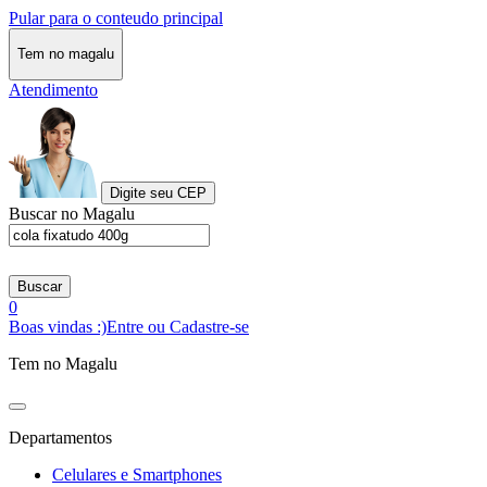
Pular para o conteudo principal
Tem no magalu
Atendimento
Digite seu CEP
Buscar no Magalu
Buscar
0
Boas vindas :)
Entre ou Cadastre-se
Tem no Magalu
Departamentos
Celulares e Smartphones