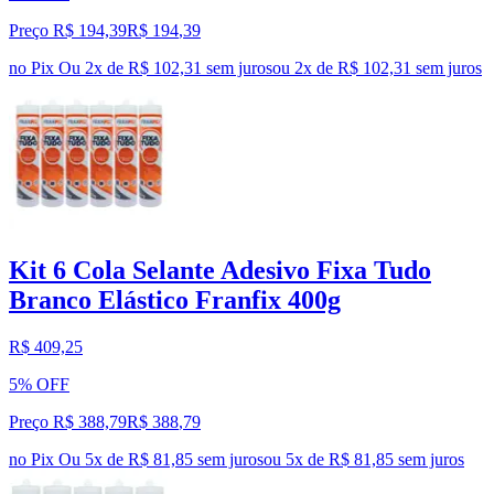
Preço R$ 194,39
R$
194
,
39
no Pix
Ou 2x de R$ 102,31 sem juros
ou
2
x de
R$ 102,31
sem juros
Kit 6 Cola Selante Adesivo Fixa Tudo
Branco Elástico Franfix 400g
R$ 409,25
5% OFF
Preço R$ 388,79
R$
388
,
79
no Pix
Ou 5x de R$ 81,85 sem juros
ou
5
x de
R$ 81,85
sem juros