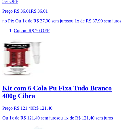
5% OFF
Preço R$ 36,01
R$
36
,
01
no Pix
Ou 1x de R$ 37,90 sem juros
ou
1
x de
R$ 37,90
sem juros
Cupom R$ 20 OFF
Kit com 6 Cola Pu Fixa Tudo Branco
400g Cibra
Preço R$ 121,40
R$
121
,
40
Ou 1x de R$ 121,40 sem juros
ou
1
x de
R$ 121,40
sem juros