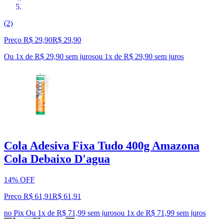
(2)
Preço R$ 29,90
R$
29
,
90
Ou 1x de R$ 29,90 sem juros
ou
1
x de
R$ 29,90
sem juros
Cola Adesiva Fixa Tudo 400g Amazona
Cola Debaixo D'agua
14% OFF
Preço R$ 61,91
R$
61
,
91
no Pix
Ou 1x de R$ 71,99 sem juros
ou
1
x de
R$ 71,99
sem juros