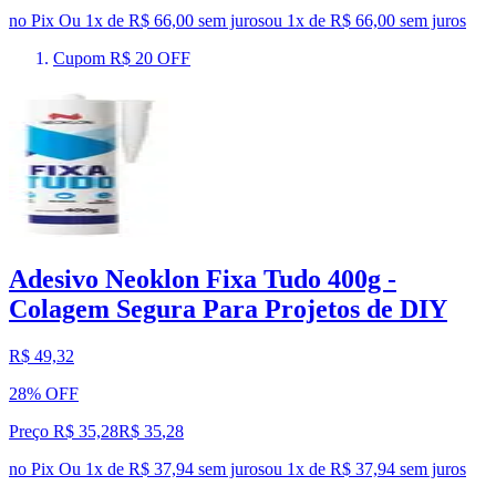
no Pix
Ou 1x de R$ 66,00 sem juros
ou
1
x de
R$ 66,00
sem juros
Cupom R$ 20 OFF
Adesivo Neoklon Fixa Tudo 400g -
Colagem Segura Para Projetos de DIY
R$ 49,32
28% OFF
Preço R$ 35,28
R$
35
,
28
no Pix
Ou 1x de R$ 37,94 sem juros
ou
1
x de
R$ 37,94
sem juros