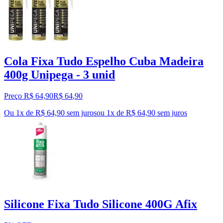
Cola Fixa Tudo Espelho Cuba Madeira
400g Unipega - 3 unid
Preço R$ 64,90
R$
64
,
90
Ou 1x de R$ 64,90 sem juros
ou
1
x de
R$ 64,90
sem juros
Silicone Fixa Tudo Silicone 400G Afix