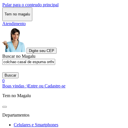
Pular para o conteudo principal
Tem no magalu
Atendimento
Digite seu CEP
Buscar no Magalu
Buscar
0
Boas vindas :)
Entre ou Cadastre-se
Tem no Magalu
Departamentos
Celulares e Smartphones