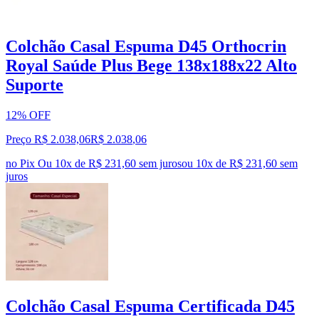
Colchão Casal Espuma D45 Orthocrin
Royal Saúde Plus Bege 138x188x22 Alto
Suporte
12% OFF
Preço R$ 2.038,06
R$
2.038
,
06
no Pix
Ou 10x de R$ 231,60 sem juros
ou
10
x de
R$ 231,60
sem
juros
Colchão Casal Espuma Certificada D45