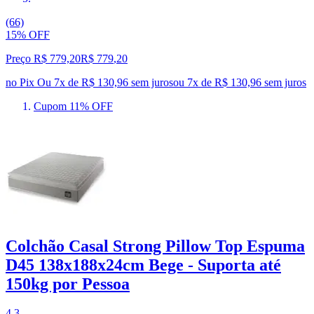
(66)
15% OFF
Preço R$ 779,20
R$
779
,
20
no Pix
Ou 7x de R$ 130,96 sem juros
ou
7
x de
R$ 130,96
sem juros
Cupom 11% OFF
Colchão Casal Strong Pillow Top Espuma
D45 138x188x24cm Bege - Suporta até
150kg por Pessoa
4.3