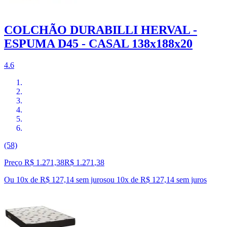
COLCHÃO DURABILLI HERVAL -
ESPUMA D45 - CASAL 138x188x20
4.6
(58)
Preço R$ 1.271,38
R$
1.271
,
38
Ou 10x de R$ 127,14 sem juros
ou
10
x de
R$ 127,14
sem juros