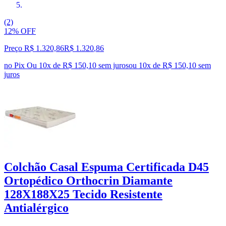
(2)
12% OFF
Preço R$ 1.320,86
R$
1.320
,
86
no Pix
Ou 10x de R$ 150,10 sem juros
ou
10
x de
R$ 150,10
sem
juros
Colchão Casal Espuma Certificada D45
Ortopédico Orthocrin Diamante
128X188X25 Tecido Resistente
Antialérgico