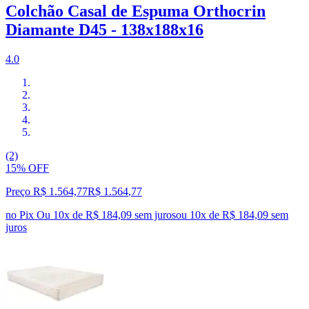
Colchão Casal de Espuma Orthocrin
Diamante D45 - 138x188x16
4.0
(2)
15% OFF
Preço R$ 1.564,77
R$
1.564
,
77
no Pix
Ou 10x de R$ 184,09 sem juros
ou
10
x de
R$ 184,09
sem
juros