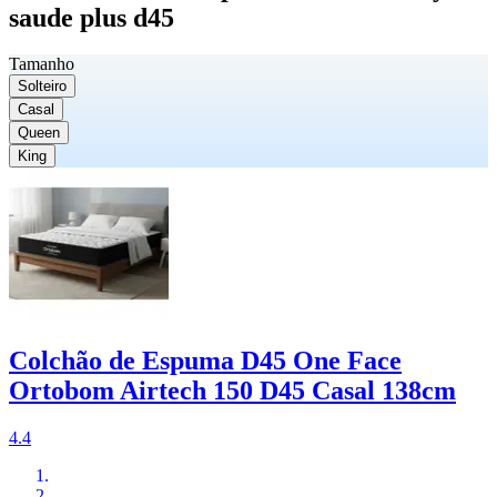
saude plus d45
Tamanho
Solteiro
Casal
Queen
King
Colchão de Espuma D45 One Face
Ortobom Airtech 150 D45 Casal 138cm
4.4