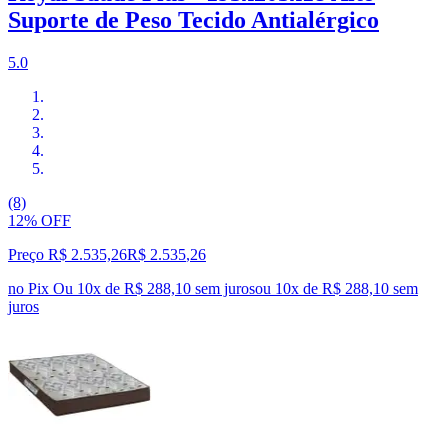
Suporte de Peso Tecido Antialérgico
5.0
(8)
12% OFF
Preço R$ 2.535,26
R$
2.535
,
26
no Pix
Ou 10x de R$ 288,10 sem juros
ou
10
x de
R$ 288,10
sem
juros