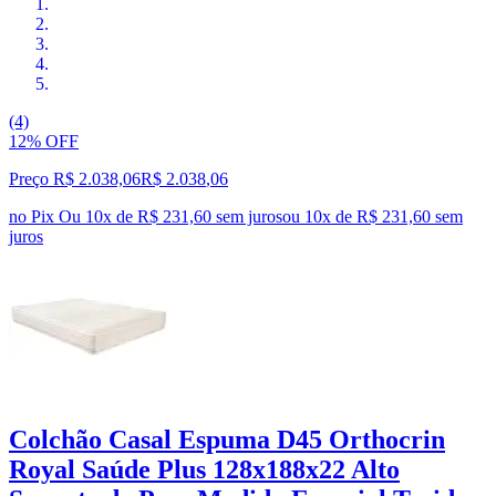
(4)
12% OFF
Preço R$ 2.038,06
R$
2.038
,
06
no Pix
Ou 10x de R$ 231,60 sem juros
ou
10
x de
R$ 231,60
sem
juros
Colchão Casal Espuma D45 Orthocrin
Royal Saúde Plus 128x188x22 Alto