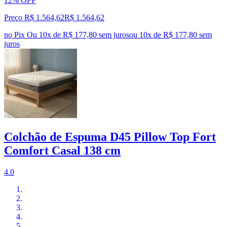
12% OFF
Preço R$ 1.564,62
R$
1.564
,
62
no Pix
Ou 10x de R$ 177,80 sem juros
ou
10
x de
R$ 177,80
sem
juros
Colchão de Espuma D45 Pillow Top Fort
Comfort Casal 138 cm
4.0