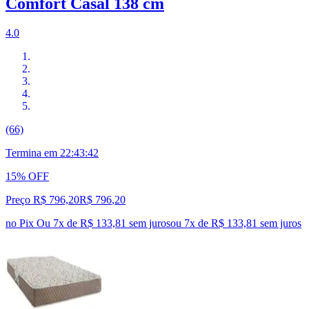
Comfort Casal 138 cm
4.0
(66)
Termina em
22:43:41
15% OFF
Preço R$ 796,20
R$
796
,
20
no Pix
Ou 7x de R$ 133,81 sem juros
ou
7
x de
R$ 133,81
sem juros