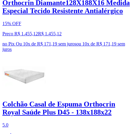
Orthocrin Diamante128X188X16 Medida
Especial Tecido Resistente Antialérgico
15% OFF
Preço R$ 1.455,12
R$
1.455
,
12
no Pix
Ou 10x de R$ 171,19 sem juros
ou
10
x de
R$ 171,19
sem
juros
Colchão Casal de Espuma Orthocrin
Royal Saúde Plus D45 - 138x188x22
5.0