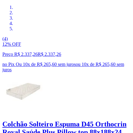
(4)
12% OFF
Preço R$ 2.337,26
R$
2.337
,
26
no Pix
Ou 10x de R$ 265,60 sem juros
ou
10
x de
R$ 265,60
sem
juros
Colchão Solteiro Espuma D45 Orthocrin
Royal Saúde Plus Pillow top 88x188x24