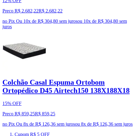
12% OFF
Preço R$ 2.682,22
R$
2.682
,
22
no Pix
Ou 10x de R$ 304,80 sem juros
ou
10
x de
R$ 304,80
sem
juros
Colchão Casal Espuma Ortobom
Ortopédico D45 Airtech150 138X188X18
15% OFF
Preço R$ 859,25
R$
859
,
25
no Pix
Ou 8x de R$ 126,36 sem juros
ou
8
x de
R$ 126,36
sem juros
Cupom R$ 5 OFF