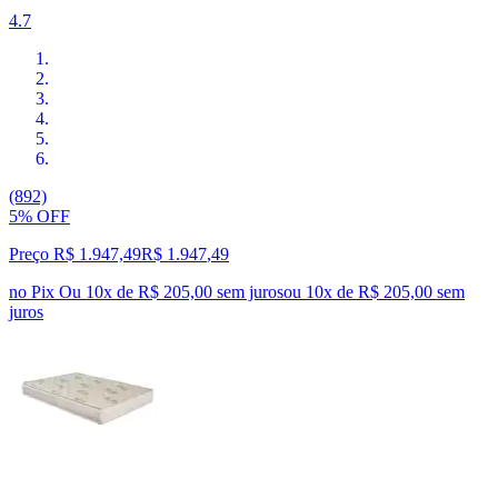
4.7
(892)
5% OFF
Preço R$ 1.947,49
R$
1.947
,
49
no Pix
Ou 10x de R$ 205,00 sem juros
ou
10
x de
R$ 205,00
sem
juros