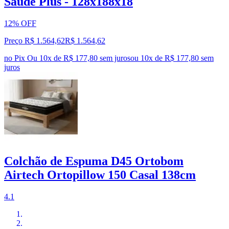
Saúde Plus - 128x188x18
12% OFF
Preço R$ 1.564,62
R$
1.564
,
62
no Pix
Ou 10x de R$ 177,80 sem juros
ou
10
x de
R$ 177,80
sem
juros
Colchão de Espuma D45 Ortobom
Airtech Ortopillow 150 Casal 138cm
4.1