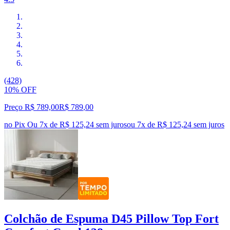
(428)
10% OFF
Preço R$ 789,00
R$
789
,
00
no Pix
Ou 7x de R$ 125,24 sem juros
ou
7
x de
R$ 125,24
sem juros
Colchão de Espuma D45 Pillow Top Fort