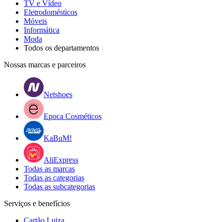
TV e Vídeo
Eletrodomésticos
Móveis
Informática
Moda
Todos os departamentos
Nossas marcas e parceiros
Netshoes
Epoca Cosméticos
KaBuM!
AliExpress
Todas as marcas
Todas as categorias
Todas as subcategorias
Serviços e benefícios
Cartão Luiza