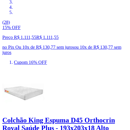
(28)
15% OFF
Preço R$ 1.111,55
R$
1.111
,
55
no Pix
Ou 10x de R$ 130,77 sem juros
ou
10
x de
R$ 130,77
sem
juros
Cupom 16% OFF
Colchão King Espuma D45 Orthocrin
Royal Saúde Plus - 193x203x18 Alto