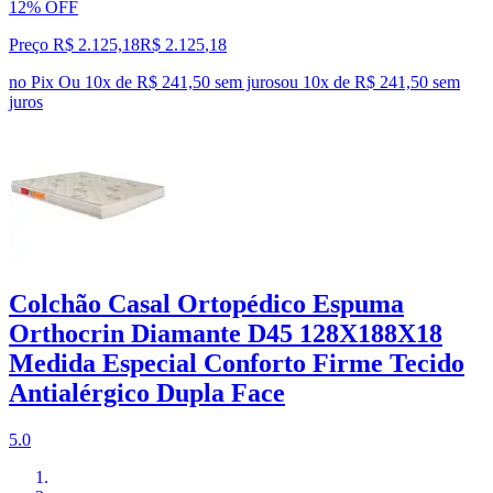
12% OFF
Preço R$ 2.125,18
R$
2.125
,
18
no Pix
Ou 10x de R$ 241,50 sem juros
ou
10
x de
R$ 241,50
sem
juros
Colchão Casal Ortopédico Espuma
Orthocrin Diamante D45 128X188X18
Medida Especial Conforto Firme Tecido
Antialérgico Dupla Face
5.0