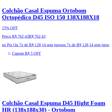
Colchão Casal Espuma Ortobom
Ortopédico D45 ISO 150 138X188X18
15% OFF
Preço R$ 762,43
R$
762
,
43
no Pix
Ou 7x de R$ 128,14 sem juros
ou
7
x de
R$ 128,14
sem juros
Cupom R$ 5 OFF
Colchão Casal Espuma D45 Hight Foam
HR (138x188x30) - Ortobom