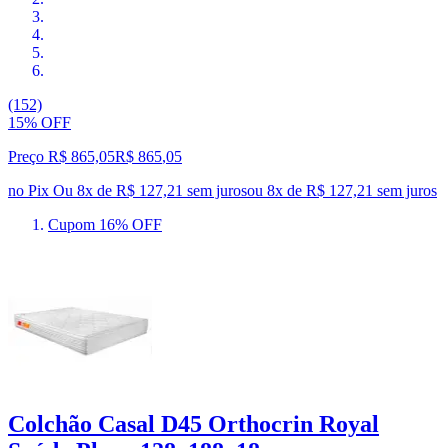
(152)
15% OFF
Preço R$ 865,05
R$
865
,
05
no Pix
Ou 8x de R$ 127,21 sem juros
ou
8
x de
R$ 127,21
sem juros
Cupom 16% OFF
Colchão Casal D45 Orthocrin Royal