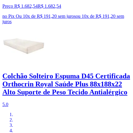
Preço R$ 1.682,54
R$
1.682
,
54
no Pix
Ou 10x de R$ 191,20 sem juros
ou
10
x de
R$ 191,20
sem
juros
Colchão Solteiro Espuma D45 Certificada
Orthocrin Royal Saúde Plus 88x188x22
Alto Suporte de Peso Tecido Antialérgico
5.0