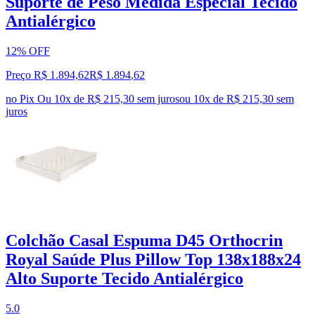
Suporte de Peso Medida Especial Tecido
Antialérgico
12% OFF
Preço R$ 1.894,62
R$
1.894
,
62
no Pix
Ou 10x de R$ 215,30 sem juros
ou
10
x de
R$ 215,30
sem
juros
Colchão Casal Espuma D45 Orthocrin
Royal Saúde Plus Pillow Top 138x188x24
Alto Suporte Tecido Antialérgico
5.0