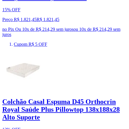
15% OFF
Preço R$ 1.821,45
R$
1.821
,
45
no Pix
Ou 10x de R$ 214,29 sem juros
ou
10
x de
R$ 214,29
sem
juros
Cupom R$ 5 OFF
Colchão Casal Espuma D45 Orthocrin
Royal Saúde Plus Pillowtop 138x188x28
Alto Suporte