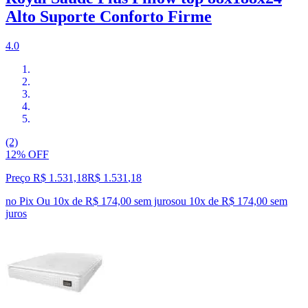
Alto Suporte Conforto Firme
4.0
(2)
12% OFF
Preço R$ 1.531,18
R$
1.531
,
18
no Pix
Ou 10x de R$ 174,00 sem juros
ou
10
x de
R$ 174,00
sem
juros