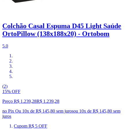
Colchão Casal Espuma D45 Light Saúde
OrtoPillow (138x188x20) - Ortobom
5.0
(2)
15% OFF
Preço R$ 1.239,28
R$
1.239
,
28
no Pix
Ou 10x de R$ 145,80 sem juros
ou
10
x de
R$ 145,80
sem
juros
Cupom R$ 5 OFF