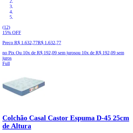
(12)
15% OFF
Preço R$ 1.632,77
R$
1.632
,
77
no Pix
Ou 10x de R$ 192,09 sem juros
ou
10
x de
R$ 192,09
sem
juros
Full
Colchão Casal Castor Espuma D-45 25cm
de Altura