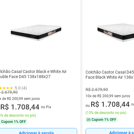
lchão Casal Castor Black e White Air
Colchão Castor Casal D45
uble Face D45 138x188x27
Face Black White Air 13
5.0 (4)
R$ 2.679,90
 2.679,90
10x de R$ 200,99 sem juros
x de R$ 200,99 sem juros
10 vez de R$ 200,99 sem juro
R$ 1.708,44
n
vez de R$ 200,99 sem juros
R$ 1.708,44
ou
no Pix
u
(
15% de desconto no pix
)
% de desconto no pix
)
Cupom
1% OFF
Cupom
1% OFF
Adicionar à 
Adicionar à sacola