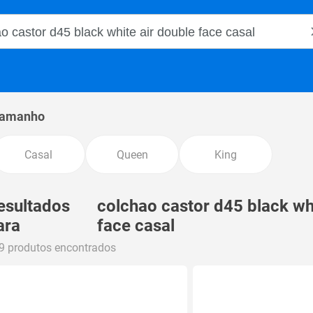
o Magalu
amanho
Casal
Queen
King
esultados
colchao castor d45 black wh
ara
face casal
9 produtos encontrados