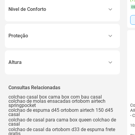
(
15
150kg
Nível de Conforto
100 Kg
Firme
Macio
Proteção
Tratamento Antialérgico e Antiácaro
Antiácaro e Antifungo
Altura
Antialérgico, Antifungo, Antimofo, Antiácaro
27 Cm
Aria 3d
36 Cm
Consultas Relacionadas
Malha 3d
colchao casal box cama box com bau casal
Ver todos
colchao de molas ensacadas ortobom airtech
springpocket
Co
colchao de espuma d45 ortobom airtech 150 d45
AI
casal
- 
colchao de casal para cama box queen colchao de
casal
10
colchao de casal da ortobom d33 de espuma frete
10 
gratis