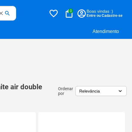
0
Boas vindas :)
Entre ou Cadastre-se
Atendimento
ite air double
Ordenar
por