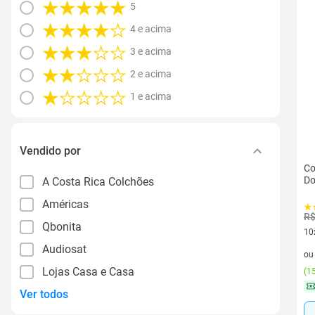
5
4 e acima
3 e acima
2 e acima
1 e acima
Vendido por
Co
Do
A Costa Rica Colchões
Américas
R$
Qbonita
10
10 
Audiosat
o
Lojas Casa e Casa
(
15
Ver todos