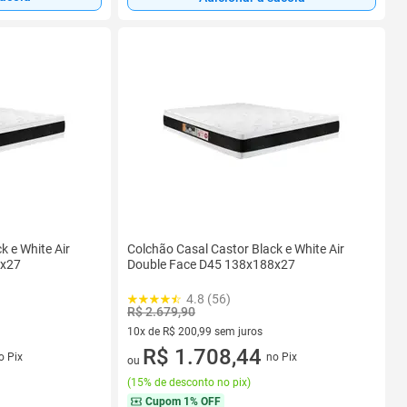
k e White Air
Colchão Casal Castor Black e White Air
8x27
Double Face D45 138x188x27
4.8 (56)
R$ 2.679,90
10x de R$ 200,99 sem juros
s
10 vez de R$ 200,99 sem juros
R$ 1.708,44
o Pix
no Pix
ou
(
15% de desconto no pix
)
Cupom
1% OFF