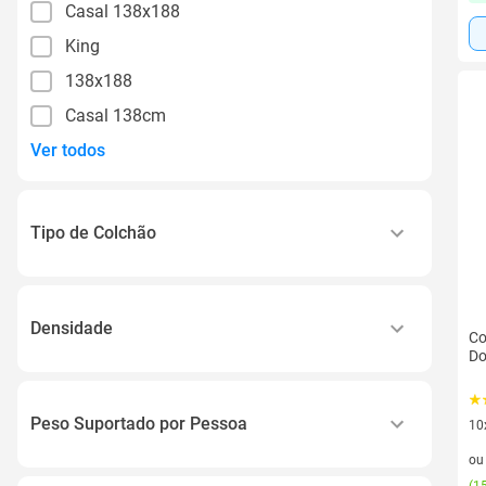
Casal 138x188
King
138x188
Casal 138cm
Ver todos
Tipo de Colchão
Espuma
Casal
Densidade
Co
Casal Black And White Air Double Face D45
Do
45
D45 Air Double Face
D45
Peso Suportado por Pessoa
10
10 
o
150 Kg