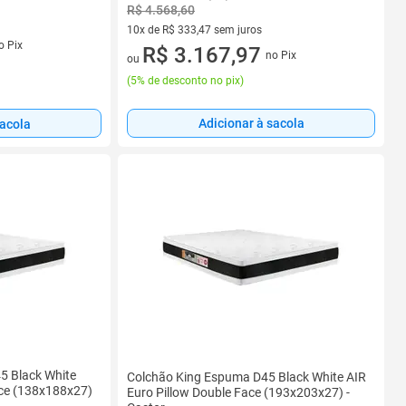
R$ 4.568,60
10x de R$ 333,47 sem juros
s
o Pix
10 vez de R$ 333,47 sem juros
R$ 3.167,97
no Pix
ou
(
5% de desconto no pix
)
Adicionar à sacola
sacola
5 Black White
Colchão King Espuma D45 Black White AIR
ace (138x188x27)
Euro Pillow Double Face (193x203x27) -