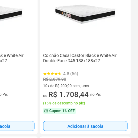
k e White Air
Colchão Casal Castor Black e White Air
8x27
Double Face D45 138x188x27
4.8 (56)
R$ 2.679,90
10x de R$ 200,99 sem juros
s
10 vez de R$ 200,99 sem juros
R$ 1.708,44
o Pix
no Pix
ou
(
15% de desconto no pix
)
Cupom
1% OFF
sacola
Adicionar à sacola