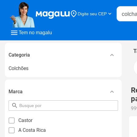
Buscar n
Digite seu CEP
Buscar
Tem no magalu
T
Categoria
Colchões
R
Marca
p
pesquisar
99
por
filtro
Castor
A Costa Rica