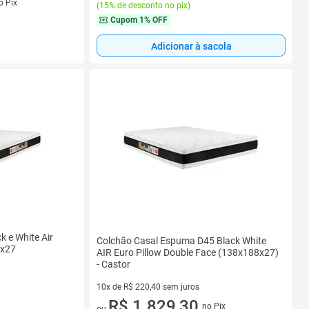
o Pix
(
15% de desconto no pix
)
Cupom
1% OFF
Adicionar à sacola
k e White Air
Colchão Casal Espuma D45 Black White
8x27
AIR Euro Pillow Double Face (138x188x27)
- Castor
10x de R$ 220,40 sem juros
10 vez de R$ 220,40 sem juros
R$ 1.829,30
no Pix