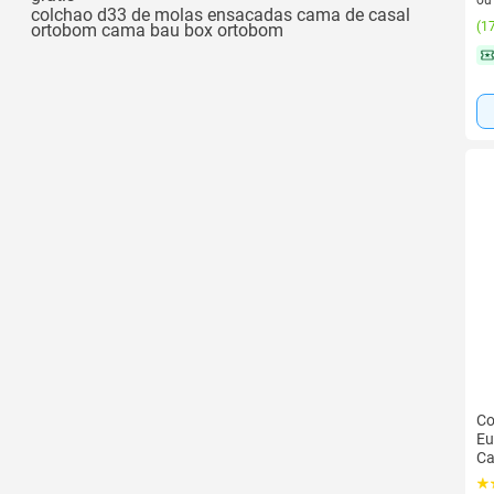
o
colchao d33 de molas ensacadas cama de casal
(
17
ortobom cama bau box ortobom
Co
Eu
Ca