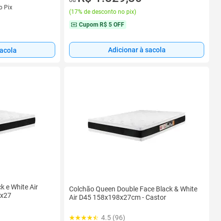
ou
s
o Pix
(
17% de desconto no pix
)
Cupom
R$ 5 OFF
Adicionar à sacola
sacola
k e White Air
Colchão Queen Double Face Black & White
8x27
Air D45 158x198x27cm - Castor
4.5 (96)