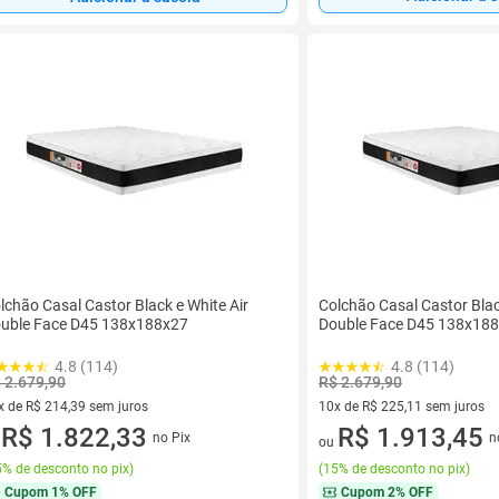
lchão Casal Castor Black e White Air
Colchão Casal Castor Blac
uble Face D45 138x188x27
Double Face D45 138x18
4.8 (114)
4.8 (114)
 2.679,90
R$ 2.679,90
x de R$ 214,39 sem juros
10x de R$ 225,11 sem juros
vez de R$ 214,39 sem juros
R$ 1.822,33
10 vez de R$ 225,11 sem juro
R$ 1.913,45
no Pix
n
u
ou
% de desconto no pix
)
(
15% de desconto no pix
)
Cupom
1% OFF
Cupom
2% OFF