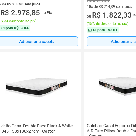
R$ 2.679,90
x de R$ 358,90 sem juros
10x de R$ 214,39 sem juros
vez de R$ 358,90 sem juros
R$ 2.978,85
no Pix
10 vez de R$ 214,39 sem juro
R$ 1.822,33
u
n
ou
% de desconto no pix
)
(
15% de desconto no pix
)
Cupom
R$ 5 OFF
Cupom
1% OFF
Adicionar à sacola
Adicionar à 
Colchão Casal Espuma D4
lchão Casal Double Face Black & White
AIR Euro Pillow Double F
r D45 138x188x27cm - Castor