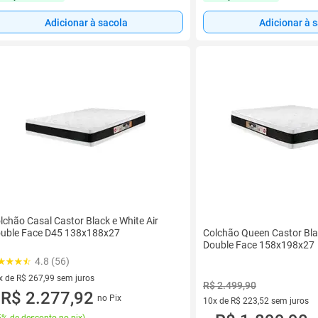
Adicionar à sacola
Adicionar à 
lchão Casal Castor Black e White Air
uble Face D45 138x188x27
Colchão Queen Castor Bla
Double Face 158x198x27
4.8 (56)
x de R$ 267,99 sem juros
R$ 2.499,90
vez de R$ 267,99 sem juros
R$ 2.277,92
no Pix
u
10x de R$ 223,52 sem juros
10 vez de R$ 223,52 sem juro