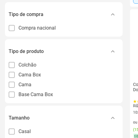
Tipo de compra
Compra nacional
Tipo de produto
Colchão
Cama Box
Cama
Co
Do
Base Cama Box
R$
10
Tamanho
10 
o
(
15
Casal