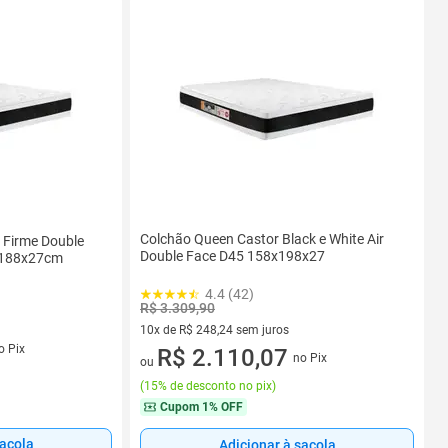
Colchão Queen Castor Black e White Air
 Firme Double
Double Face D45 158x198x27
8x188x27cm
4.4 (42)
R$ 3.309,90
10x de R$ 248,24 sem juros
s
o Pix
10 vez de R$ 248,24 sem juros
R$ 2.110,07
no Pix
ou
(
15% de desconto no pix
)
Cupom
1% OFF
sacola
Adicionar à sacola