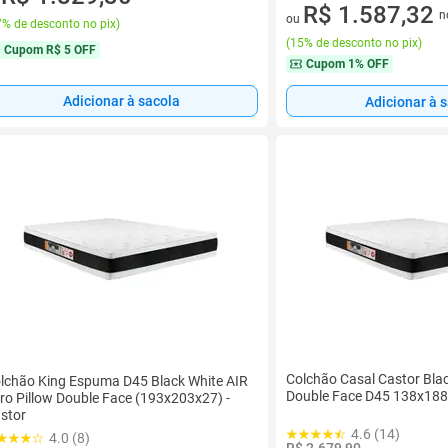
u
10 vez de R$ 186,74 sem juro
R$ 1.587,32
n
ou
% de desconto no pix
)
(
15% de desconto no pix
)
Cupom
R$ 5 OFF
Cupom
1% OFF
Adicionar à sacola
Adicionar à 
Colchão Casal Castor Blac
lchão King Espuma D45 Black White AIR
Double Face D45 138x18
ro Pillow Double Face (193x203x27) -
stor
4.6 (14)
4.0 (8)