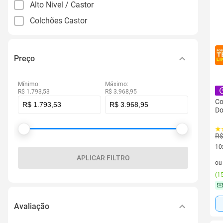
Alto Nivel / Castor
Colchões Castor
Preço
Mínimo:
Máximo:
R$ 1.793,53
R$ 3.968,95
Co
Do
R$
10
APLICAR FILTRO
10 
o
(
15
Avaliação