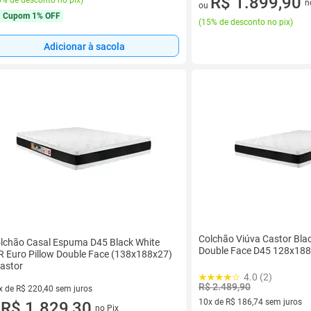
R$ 1.899,90
% de desconto no pix
)
n
ou
Cupom
1% OFF
(
15% de desconto no pix
)
Adicionar à sacola
Colchão Viúva Castor Blac
lchão Casal Espuma D45 Black White
Double Face D45 128x18
R Euro Pillow Double Face (138x188x27)
Castor
4.0 (2)
R$ 2.489,90
x de R$ 220,40 sem juros
10x de R$ 186,74 sem juros
vez de R$ 220,40 sem juros
R$ 1.829,30
no Pix