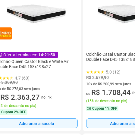
Colchão Casal Castor Blac
Oferta termina em
14:21:50
Double Face D45 138x18
lchão Queen Castor Black e White Air
uble Face D45 158x198x27
5.0 (12)
R$ 2.679,90
4.7 (60)
 3.309,90
10x de R$ 200,99 sem juros
x de R$ 278,03 sem juros
10 vez de R$ 200,99 sem juro
R$ 1.708,44
n
ou
vez de R$ 278,03 sem juros
R$ 2.363,27
no Pix
u
(
15% de desconto no pix
)
% de desconto no pix
)
Cupom
1% OFF
Cupom
2% OFF
Adicionar à sacola
Adicionar à 