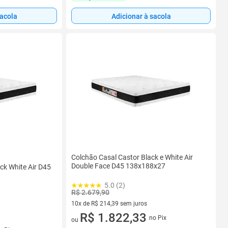
sacola
Adicionar à sacola
Colchão Casal Castor Black e White Air
Double Face D45 138x188x27
ck White Air D45
5.0 (2)
R$ 2.679,90
10x de R$ 214,39 sem juros
10 vez de R$ 214,39 sem juros
R$ 1.822,33
no Pix
ou
s