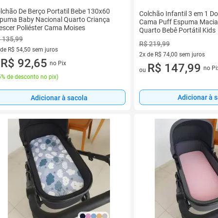
lchão De Berço Portatil Bebe 130x60
Colchão Infantil 3 em 1 Do
puma Baby Nacional Quarto Criança
Cama Puff Espuma Maci
escer Poliéster Cama Moises
Quarto Bebê Portátil Kids
 135,99
R$ 219,99
 de R$ 54,50 sem juros
2x de R$ 74,00 sem juros
ez de R$ 54,50 sem juros
R$ 92,65
no Pix
2 vez de R$ 74,00 sem juros
R$ 147,99
u
no Pi
ou
% de desconto no pix
)
Adicionar à 
Adicionar à sacola