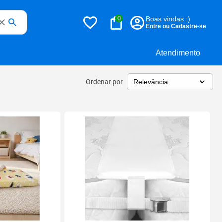
0
Boas vindas :)
Entre ou Cadastre-se
Atendimento
Ordenar por