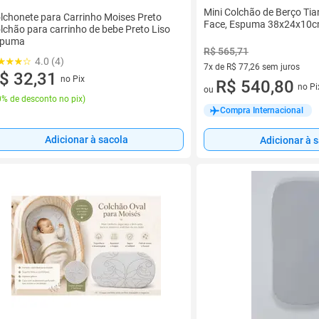
Mini Colchão de Berço Tia
lchonete para Carrinho Moises Preto
Face, Espuma 38x24x10
lchão para carrinho de bebe Preto Liso
spuma
R$ 565,71
4.0 (4)
7x de R$ 77,26 sem juros
$ 32,31
no Pix
7 vez de R$ 77,26 sem juros
R$ 540,80
no Pi
ou
% de desconto no pix
)
Compra Internacional
Adicionar à sacola
Adicionar à 