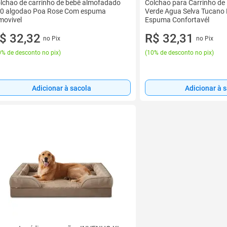
lchao de carrinho de bebê almofadado
Colchao para Carrinho de
0 algodao Poa Rose Com espuma
Verde Agua Selva Tucano
movivel
Espuma Confortavél
$ 32,32
R$ 32,31
no Pix
no Pix
% de desconto no pix
)
(
10% de desconto no pix
)
Adicionar à sacola
Adicionar à 