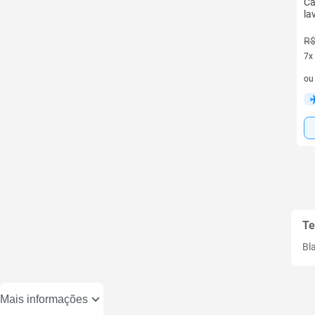
Ca
la
R$
7x
7 v
o
Te
Bl
Mais informações