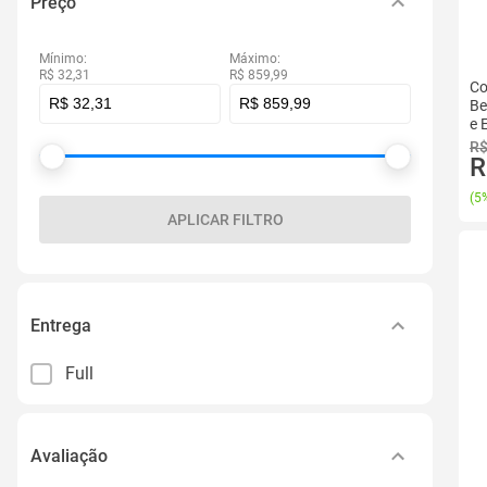
Preço
Mínimo:
Máximo:
R$ 32,31
R$ 859,99
Co
Be
e 
R$
R
(
5%
APLICAR FILTRO
Entrega
Full
Avaliação