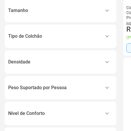
Co
Tamanho
Co
Pr
Large
R$
R
Único
Tipo de Colchão
(
5%
Espuma
Colchonete
Densidade
Colchão para Moisés
20
D18
Peso Suportado por Pessoa
D18 Soft
110 Kg
D28
80 Kg
Nível de Conforto
50 Kg
Macio
30 Kg