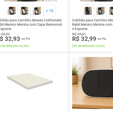
+
16
lchão para Carrinho Moises Colchonete
Colchão para Carrinho Mo
bê Menino Menina com Capa Removível
Bebê Menino Menina com
Espuma
e Espuma
 49,52
R$ 49,61
$ 32,93
R$ 32,99
no Pix
no Pix
 de desconto no pix
)
(
5% de desconto no pix
)