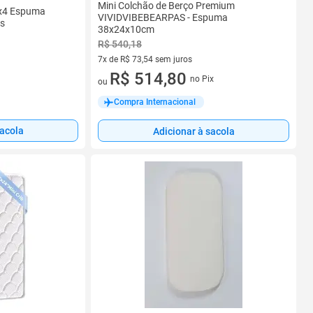
Mini Colchão de Berço Premium
5x4 Espuma
VIVIDVIBEBEARPAS - Espuma
és
38x24x10cm
R$ 540,18
7x de R$ 73,54 sem juros
7 vez de R$ 73,54 sem juros
R$ 514,80
no Pix
ou
Compra Internacional
sacola
Adicionar à sacola