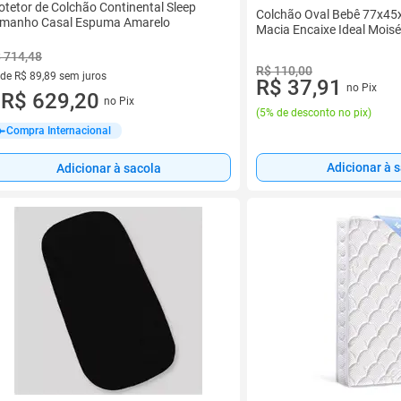
otetor de Colchão Continental Sleep
Colchão Oval Bebê 77x4
manho Casal Espuma Amarelo
Macia Encaixe Ideal Mois
 714,48
R$ 110,00
 de R$ 89,89 sem juros
R$ 37,91
no Pix
ez de R$ 89,89 sem juros
R$ 629,20
no Pix
u
(
5% de desconto no pix
)
Compra Internacional
Adicionar à 
Adicionar à sacola