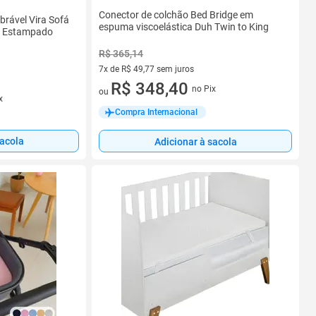
Conector de colchão Bed Bridge em
brável Vira Sofá
espuma viscoelástica Duh Twin to King
a Estampado
R$ 365,14
7x de R$ 49,77 sem juros
7 vez de R$ 49,77 sem juros
R$ 348,40
no Pix
ou
x
Compra Internacional
sacola
Adicionar à sacola