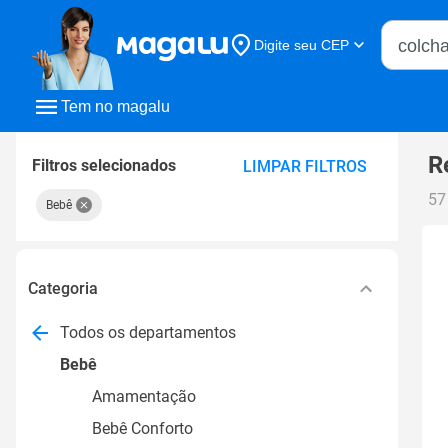
Buscar n
Digite seu CEP
Buscar
Tem no magalu
R
Filtros selecionados
LIMPAR FILTROS
57
Bebê
Categoria
Todos os departamentos
Bebê
Amamentação
Bebê Conforto