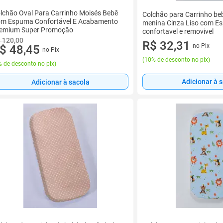
lchão Oval Para Carrinho Moisés Bebê
Colchão para Carrinho be
m Espuma Confortável E Acabamento
menina Cinza Liso com E
emium Super Promoção
confortavel e removivel
 120,00
R$ 32,31
no Pix
$ 48,45
no Pix
(
10% de desconto no pix
)
 de desconto no pix
)
Adicionar à 
Adicionar à sacola