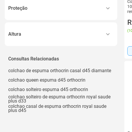
Co
Macio C/ Firmeza
10 Kg
10
Proteção
re
Firme
Ver todos
Antiácaro e Antifungo
R
Maciez
Capa Protetora com Zíper
(
10
Maior Maciez
Altura
Antiderrapante, Impermeável
Ver todos
5cm
Capa com Zíper para Fácil Higienização
10 Cm
Consultas Relacionadas
Mosquiteiro
12 Cm
Ver todos
colchao de espuma orthocrin casal d45 diamante
13 Cm
colchao queen espuma d45 orthocrin
14 Cm
colchao solteiro espuma d45 orthocrin
Ver todos
colchao solteiro de espuma orthocrin royal saude
plus d33
colchao casal de espuma orthocrin royal saude
plus d45