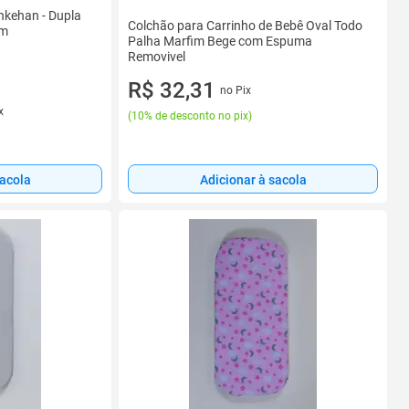
nkehan - Dupla
Colchão para Carrinho de Bebê Oval Todo
cm
Palha Marfim Bege com Espuma
Removivel
R$ 32,31
no Pix
x
(
10% de desconto no pix
)
sacola
Adicionar à sacola