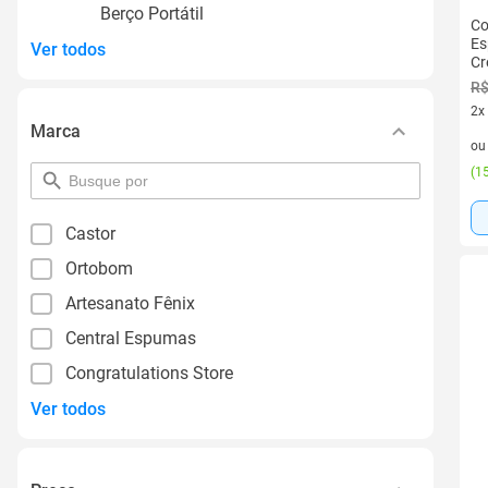
Berço Portátil
Co
Es
Ver todos
Cr
R$
2x
Marca
2 v
o
(
15
pesquisar
por
filtro
Castor
Ortobom
Artesanato Fênix
Central Espumas
Congratulations Store
Ver todos