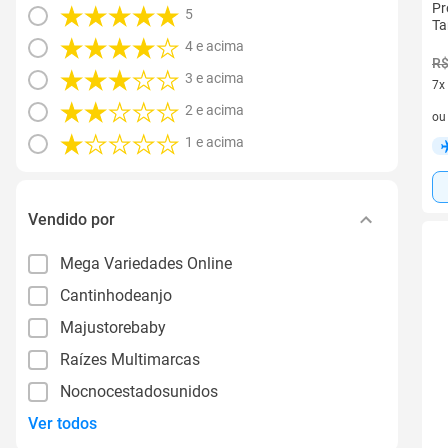
Pr
5
Ta
4 e acima
R$
3 e acima
7x
7 v
2 e acima
o
1 e acima
Vendido por
Mega Variedades Online
Cantinhodeanjo
Majustorebaby
Raízes Multimarcas
Nocnocestadosunidos
Ver todos