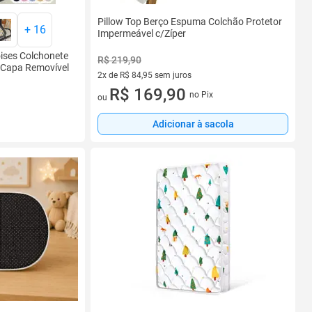
Pillow Top Berço Espuma Colchão Protetor
+
16
Impermeável c/Zíper
ises Colchonete
R$ 219,90
 Capa Removível
2x de R$ 84,95 sem juros
2 vez de R$ 84,95 sem juros
R$ 169,90
no Pix
ou
Adicionar à sacola