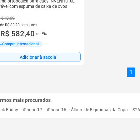
ma ortopédica para cães INVENHO XL
vável com espuma de caixa de ovos
 610,69
 de R$ 83,20 sem juros
ez de R$ 83,20 sem juros
R$ 582,40
no Pix
u
Compra Internacional
Adicionar à sacola
1
rmos mais procurados
ack Friday
–
iPhone 17
–
iPhone 16
–
Álbum de Figurinhas da Copa
–
S26