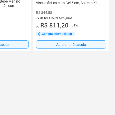
 Bebe Menino
Viscoelástica com Gel 5 cm, Solteiro King
 Leão com
R$ 844,58
7x de R$ 115,89 sem juros
7 vez de R$ 115,89 sem juros
R$ 811,20
no Pix
ou
Compra Internacional
sacola
Adicionar à sacola