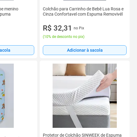
be menino
Colchão para Carrinho de Bebê Lua Rosa e
spuma
Cinza Confortavel com Espuma Removivél
R$ 32,31
no Pix
(
10% de desconto no pix
)
sacola
Adicionar à sacola
Protetor de Colchão SINWEEK de Espuma