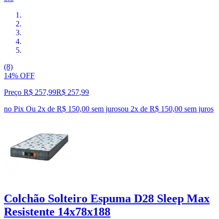
(8)
14% OFF
Preço R$ 257,99
R$
257
,
99
no Pix
Ou 2x de R$ 150,00 sem juros
ou
2
x de
R$ 150,00
sem juros
Colchão Solteiro Espuma D28 Sleep Max
Resistente 14x78x188