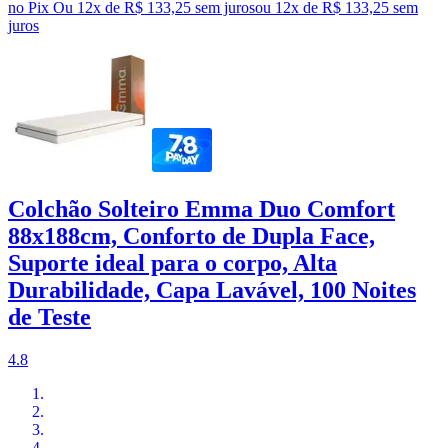
no Pix
Ou 12x de R$ 133,25 sem juros
ou
12
x de
R$ 133,25
sem
juros
Colchão Solteiro Emma Duo Comfort
88x188cm, Conforto de Dupla Face,
Suporte ideal para o corpo, Alta
Durabilidade, Capa Lavável, 100 Noites
de Teste
4.8