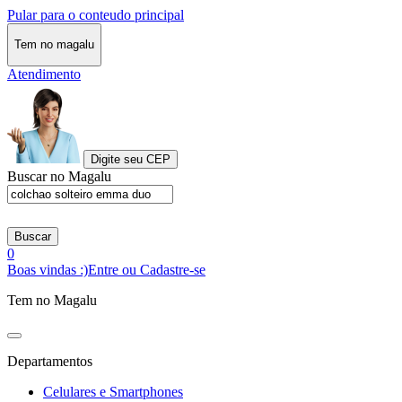
Pular para o conteudo principal
Tem no magalu
Atendimento
Digite seu CEP
Buscar no Magalu
Buscar
0
Boas vindas :)
Entre ou Cadastre-se
Tem no Magalu
Departamentos
Celulares e Smartphones