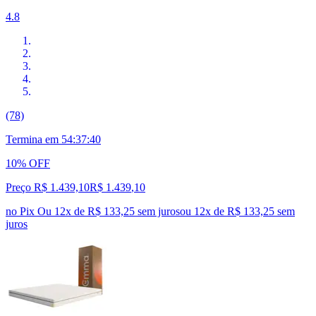
4.8
(78)
Termina em
54:37:39
10% OFF
Preço R$ 1.439,10
R$
1.439
,
10
no Pix
Ou 12x de R$ 133,25 sem juros
ou
12
x de
R$ 133,25
sem
juros