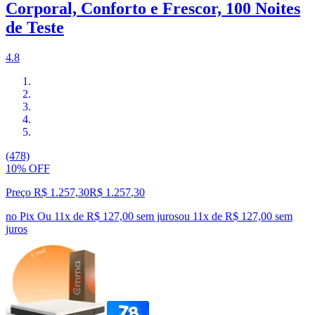
Corporal, Conforto e Frescor, 100 Noites
de Teste
4.8
(478)
10% OFF
Preço R$ 1.257,30
R$
1.257
,
30
no Pix
Ou 11x de R$ 127,00 sem juros
ou
11
x de
R$ 127,00
sem
juros