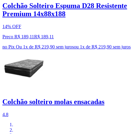
Colchão Solteiro Espuma D28 Resistente
Premium 14x88x188
14% OFF
Preço R$ 189,11
R$
189
,
11
no Pix
Ou 1x de R$ 219,90 sem juros
ou
1
x de
R$ 219,90
sem juros
Colchão solteiro molas ensacadas
4.8