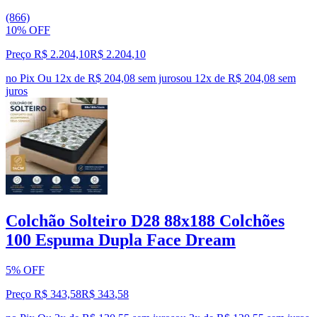
(866)
10% OFF
Preço R$ 2.204,10
R$
2.204
,
10
no Pix
Ou 12x de R$ 204,08 sem juros
ou
12
x de
R$ 204,08
sem
juros
Colchão Solteiro D28 88x188 Colchões
100 Espuma Dupla Face Dream
5% OFF
Preço R$ 343,58
R$
343
,
58