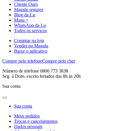
Cliente Ouro
Magalu seguros
Blog da Lu
Maga +
WhatsApp da Lu
Todos os serviços
Comprar na loja
Vender no Magalu
Baixe o aplicativo
Compre pelo telefone
Compre pelo chat
Número de telefone 0800 773 3838
Seg. à Dom. exceto feriados das 8h às 20h
Sua conta
Sua conta
Meus pedidos
Trocas e cancelamentos
Dados pessoais