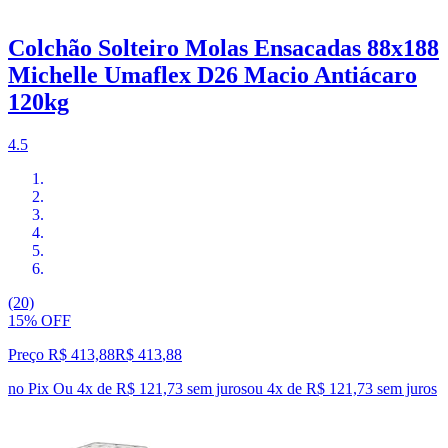
Colchão Solteiro Molas Ensacadas 88x188
Michelle Umaflex D26 Macio Antiácaro
120kg
4.5
(20)
15% OFF
Preço R$ 413,88
R$
413
,
88
no Pix
Ou 4x de R$ 121,73 sem juros
ou
4
x de
R$ 121,73
sem juros