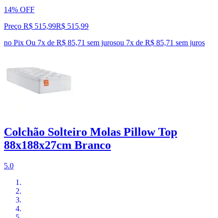
14% OFF
Preço R$ 515,99
R$
515
,
99
no Pix
Ou 7x de R$ 85,71 sem juros
ou
7
x de
R$ 85,71
sem juros
Colchão Solteiro Molas Pillow Top
88x188x27cm Branco
5.0