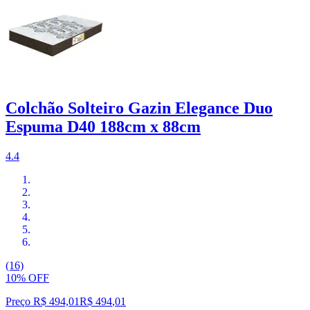
Colchão Solteiro Gazin Elegance Duo
Espuma D40 188cm x 88cm
4.4
(16)
10% OFF
Preço R$ 494,01
R$
494
,
01