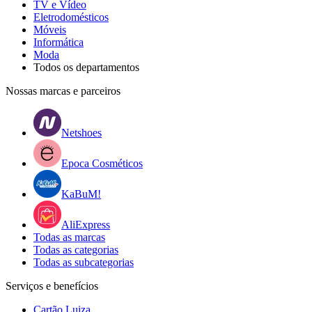
TV e Vídeo
Eletrodomésticos
Móveis
Informática
Moda
Todos os departamentos
Nossas marcas e parceiros
Netshoes
Epoca Cosméticos
KaBuM!
AliExpress
Todas as marcas
Todas as categorias
Todas as subcategorias
Serviços e benefícios
Cartão Luiza