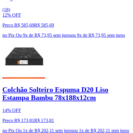
(18)
12% OFF
Preço R$ 585,69
R$
585
,
69
no Pix
Ou 9x de R$ 73,95 sem juros
ou
9
x de
R$ 73,95
sem juros
Colchão Solteiro Espuma D20 Liso
Estampa Bambu 78x188x12cm
14% OFF
Preço R$ 173,81
R$
173
,
81
no Pix
Ou 1x de R$ 202,11 sem juros
ou
1
x de
R$ 202,11
sem juros