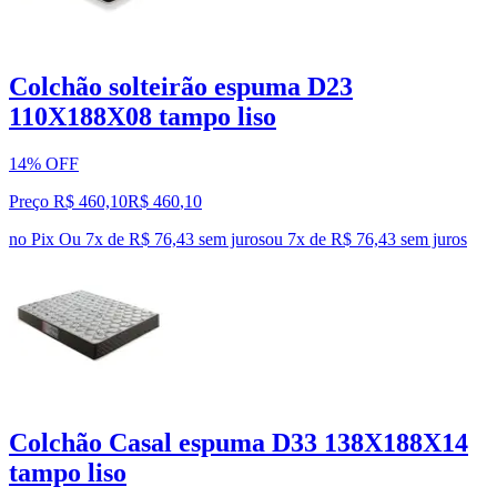
Colchão solteirão espuma D23
110X188X08 tampo liso
14% OFF
Preço R$ 460,10
R$
460
,
10
no Pix
Ou 7x de R$ 76,43 sem juros
ou
7
x de
R$ 76,43
sem juros
Colchão Casal espuma D33 138X188X14
tampo liso