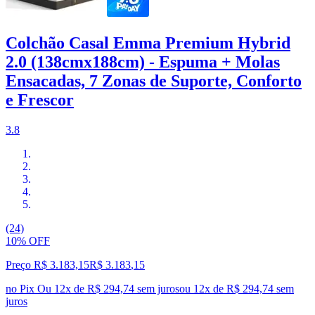
Colchão Casal Emma Premium Hybrid
2.0 (138cmx188cm) - Espuma + Molas
Ensacadas, 7 Zonas de Suporte, Conforto
e Frescor
3.8
(24)
10% OFF
Preço R$ 3.183,15
R$
3.183
,
15
no Pix
Ou 12x de R$ 294,74 sem juros
ou
12
x de
R$ 294,74
sem
juros