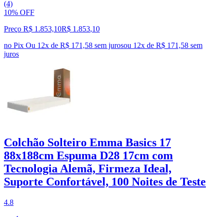
(4)
10% OFF
Preço R$ 1.853,10
R$
1.853
,
10
no Pix
Ou 12x de R$ 171,58 sem juros
ou
12
x de
R$ 171,58
sem
juros
Colchão Solteiro Emma Basics 17
88x188cm Espuma D28 17cm com
Tecnologia Alemã, Firmeza Ideal,
Suporte Confortável, 100 Noites de Teste
4.8