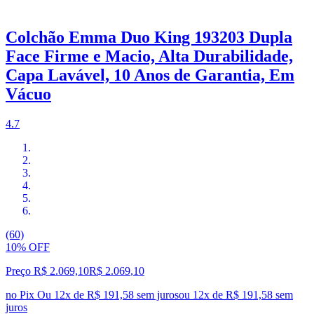
Colchão Emma Duo King 193203 Dupla
Face Firme e Macio, Alta Durabilidade,
Capa Lavável, 10 Anos de Garantia, Em
Vácuo
4.7
(60)
10% OFF
Preço R$ 2.069,10
R$
2.069
,
10
no Pix
Ou 12x de R$ 191,58 sem juros
ou
12
x de
R$ 191,58
sem
juros