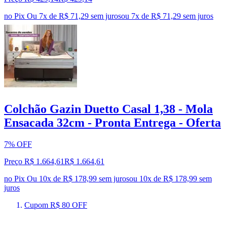
no Pix
Ou 7x de R$ 71,29 sem juros
ou
7
x de
R$ 71,29
sem juros
Colchão Gazin Duetto Casal 1,38 - Mola
Ensacada 32cm - Pronta Entrega - Oferta
7% OFF
Preço R$ 1.664,61
R$
1.664
,
61
no Pix
Ou 10x de R$ 178,99 sem juros
ou
10
x de
R$ 178,99
sem
juros
Cupom R$ 80 OFF