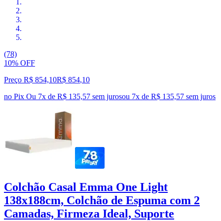
(78)
10% OFF
Preço R$ 854,10
R$
854
,
10
no Pix
Ou 7x de R$ 135,57 sem juros
ou
7
x de
R$ 135,57
sem juros
Colchão Casal Emma One Light
138x188cm, Colchão de Espuma com 2
Camadas, Firmeza Ideal, Suporte