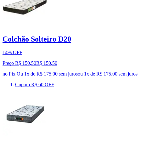
Colchão Solteiro D20
14% OFF
Preço R$ 150,50
R$
150
,
50
no Pix
Ou 1x de R$ 175,00 sem juros
ou
1
x de
R$ 175,00
sem juros
Cupom R$ 60 OFF