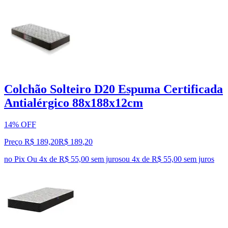
Colchão Solteiro D20 Espuma Certificada
Antialérgico 88x188x12cm
14% OFF
Preço R$ 189,20
R$
189
,
20
no Pix
Ou 4x de R$ 55,00 sem juros
ou
4
x de
R$ 55,00
sem juros