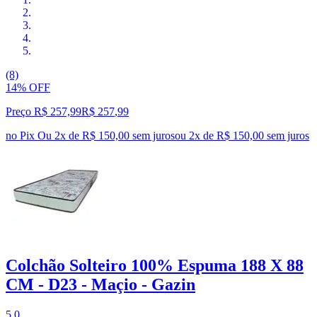
(8)
14% OFF
Preço R$ 257,99
R$
257
,
99
no Pix
Ou 2x de R$ 150,00 sem juros
ou
2
x de
R$ 150,00
sem juros
Colchão Solteiro 100% Espuma 188 X 88
CM - D23 - Maçio - Gazin
5.0