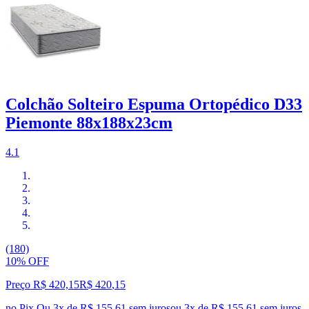
Colchão Solteiro Espuma Ortopédico D33
Piemonte 88x188x23cm
4.1
(180)
10% OFF
Preço R$ 420,15
R$
420
,
15
no Pix
Ou 3x de R$ 155,61 sem juros
ou
3
x de
R$ 155,61
sem juros