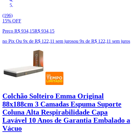
(196)
15% OFF
Preço R$ 934,15
R$
934
,
15
no Pix
Ou 9x de R$ 122,11 sem juros
ou
9
x de
R$ 122,11
sem juros
Colchão Solteiro Emma Original
88x188cm 3 Camadas Espuma Suporte
Coluna Alta Respirabilidade Capa
Lavável 10 Anos de Garantia Embalado a
Vácuo