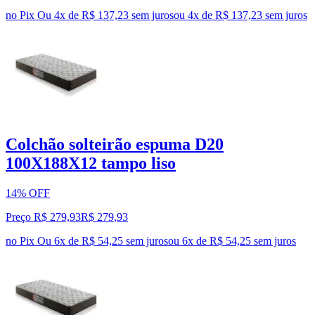
no Pix
Ou 4x de R$ 137,23 sem juros
ou
4
x de
R$ 137,23
sem juros
Colchão solteirão espuma D20
100X188X12 tampo liso
14% OFF
Preço R$ 279,93
R$
279
,
93
no Pix
Ou 6x de R$ 54,25 sem juros
ou
6
x de
R$ 54,25
sem juros