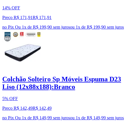
14% OFF
Preço R$ 171,91
R$
171
,
91
no Pix
Ou 1x de R$ 199,90 sem juros
ou
1
x de
R$ 199,90
sem juros
Colchão Solteiro Sp Móveis Espuma D23
Liso (12x88x188):Branco
5% OFF
Preço R$ 142,49
R$
142
,
49
no Pix
Ou 1x de R$ 149,99 sem juros
ou
1
x de
R$ 149,99
sem juros