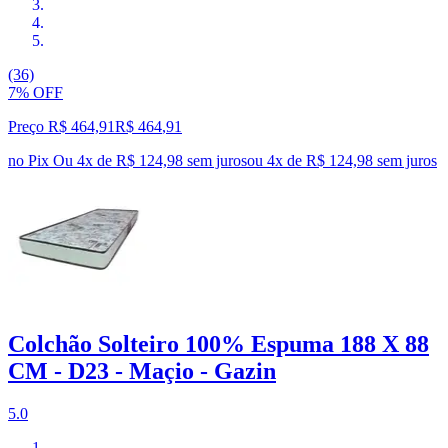
(36)
7% OFF
Preço R$ 464,91
R$
464
,
91
no Pix
Ou 4x de R$ 124,98 sem juros
ou
4
x de
R$ 124,98
sem juros
Colchão Solteiro 100% Espuma 188 X 88
CM - D23 - Maçio - Gazin
5.0