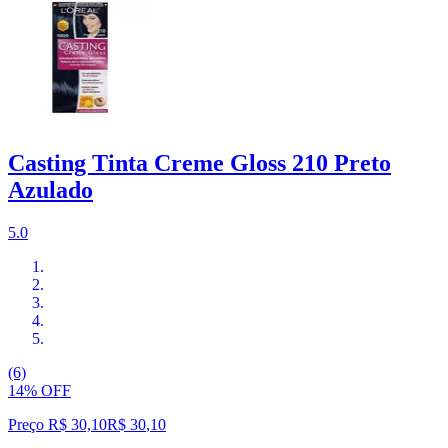
Casting Tinta Creme Gloss 210 Preto
Azulado
5.0
(6)
14% OFF
Preço R$ 30,10
R$
30
,
10