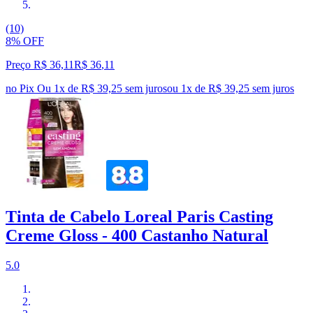
(10)
8% OFF
Preço R$ 36,11
R$
36
,
11
no Pix
Ou 1x de R$ 39,25 sem juros
ou
1
x de
R$ 39,25
sem juros
Tinta de Cabelo Loreal Paris Casting
Creme Gloss - 400 Castanho Natural
5.0