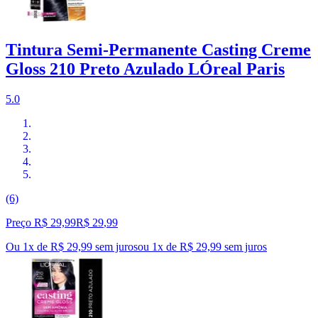
Tintura Semi-Permanente Casting Creme
Gloss 210 Preto Azulado LÓreal Paris
5.0
(6)
Preço R$ 29,99
R$
29
,
99
Ou 1x de R$ 29,99 sem juros
ou
1
x de
R$ 29,99
sem juros