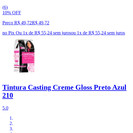
(6)
10% OFF
Preço R$ 49,72
R$
49
,
72
no Pix
Ou 1x de R$ 55,24 sem juros
ou
1
x de
R$ 55,24
sem juros
Tintura Casting Creme Gloss Preto Azul
210
5.0