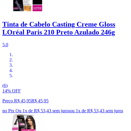
Tinta de Cabelo Casting Creme Gloss
LOréal Paris 210 Preto Azulado 246g
5.0
(6)
14% OFF
Preço R$ 45,95
R$
45
,
95
no Pix
Ou 1x de R$ 53,43 sem juros
ou
1
x de
R$ 53,43
sem juros