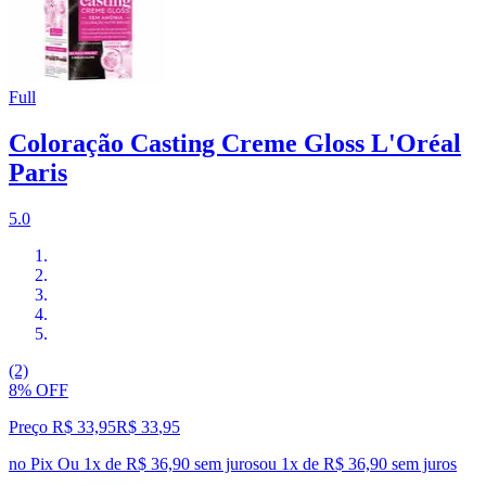
Full
Coloração Casting Creme Gloss L'Oréal
Paris
5.0
(2)
8% OFF
Preço R$ 33,95
R$
33
,
95
no Pix
Ou 1x de R$ 36,90 sem juros
ou
1
x de
R$ 36,90
sem juros