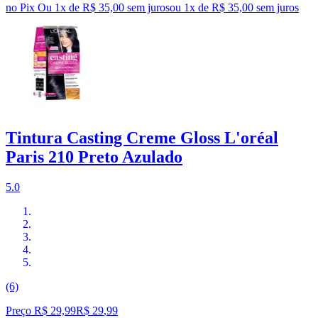
no Pix
Ou 1x de R$ 35,00 sem juros
ou
1
x de
R$ 35,00
sem juros
Tintura Casting Creme Gloss L'oréal
Paris 210 Preto Azulado
5.0
(6)
Preço R$ 29,99
R$
29
,
99