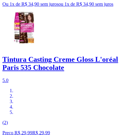
Ou 1x de R$ 34,90 sem juros
ou
1
x de
R$ 34,90
sem juros
Tintura Casting Creme Gloss L'oréal
Paris 535 Chocolate
5.0
(2)
Preço R$ 29,99
R$
29
,
99