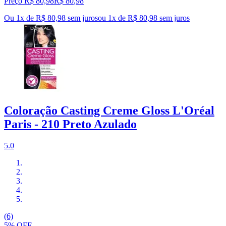
Preço R$ 80,98
R$
80
,
98
Ou 1x de R$ 80,98 sem juros
ou
1
x de
R$ 80,98
sem juros
Coloração Casting Creme Gloss L'Oréal
Paris - 210 Preto Azulado
5.0
(6)
5% OFF