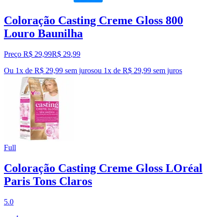
Coloração Casting Creme Gloss 800
Louro Baunilha
Preço R$ 29,99
R$
29
,
99
Ou 1x de R$ 29,99 sem juros
ou
1
x de
R$ 29,99
sem juros
Full
Coloração Casting Creme Gloss LOréal
Paris Tons Claros
5.0