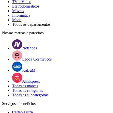
TV e Vídeo
Eletrodomésticos
Móveis
Informática
Moda
Todos os departamentos
Nossas marcas e parceiros
Netshoes
Epoca Cosméticos
KaBuM!
AliExpress
Todas as marcas
Todas as categorias
Todas as subcategorias
Serviços e benefícios
Cartão Luiza