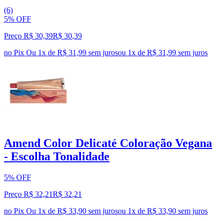
(6)
5% OFF
Preço R$ 30,39
R$
30
,
39
no Pix
Ou 1x de R$ 31,99 sem juros
ou
1
x de
R$ 31,99
sem juros
Amend Color Delicaté Coloração Vegana
- Escolha Tonalidade
5% OFF
Preço R$ 32,21
R$
32
,
21
no Pix
Ou 1x de R$ 33,90 sem juros
ou
1
x de
R$ 33,90
sem juros