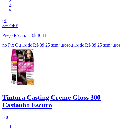
(4)
8% OFF
Preço R$ 36,11
R$
36
,
11
no Pix
Ou 1x de R$ 39,25 sem juros
ou
1
x de
R$ 39,25
sem juros
Tintura Casting Creme Gloss 300
Castanho Escuro
5.0