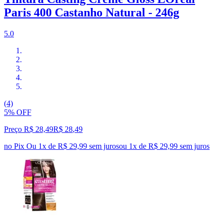
Paris 400 Castanho Natural - 246g
5.0
(4)
5% OFF
Preço R$ 28,49
R$
28
,
49
no Pix
Ou 1x de R$ 29,99 sem juros
ou
1
x de
R$ 29,99
sem juros