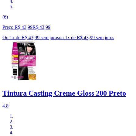
(6)
Preço R$ 43,99
R$
43
,
99
Ou 1x de R$ 43,99 sem juros
ou
1
x de
R$ 43,99
sem juros
Tintura Casting Creme Gloss 200 Preto
4.8