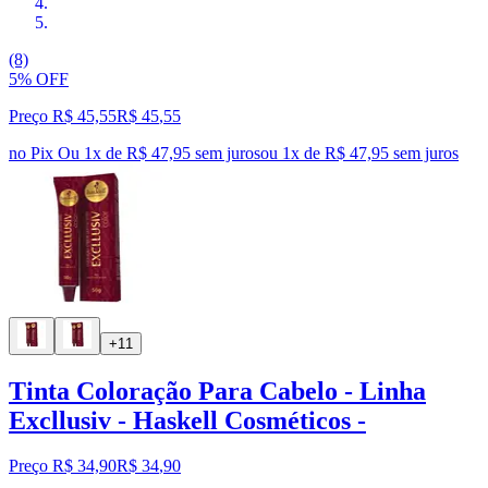
(8)
5% OFF
Preço R$ 45,55
R$
45
,
55
no Pix
Ou 1x de R$ 47,95 sem juros
ou
1
x de
R$ 47,95
sem juros
+11
Tinta Coloração Para Cabelo - Linha
Excllusiv - Haskell Cosméticos -
Preço R$ 34,90
R$
34
,
90