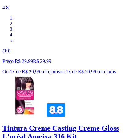
4.8
(10)
Preço R$ 29,99
R$
29
,
99
Ou 1x de R$ 29,99 sem juros
ou
1
x de
R$ 29,99
sem juros
Tintura Creme Casting Creme Gloss
L'oréal Ameixa 316 Kit