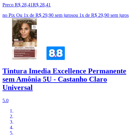
Preço R$ 28,41
R$
28
,
41
no Pix
Ou 1x de R$ 29,90 sem juros
ou
1
x de
R$ 29,90
sem juros
Tintura Imedia Excellence Permanente
sem Amônia 5U - Castanho Claro
Universal
5.0