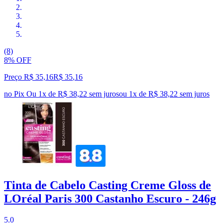
(8)
8% OFF
Preço R$ 35,16
R$
35
,
16
no Pix
Ou 1x de R$ 38,22 sem juros
ou
1
x de
R$ 38,22
sem juros
Tinta de Cabelo Casting Creme Gloss de
LOréal Paris 300 Castanho Escuro - 246g
5.0