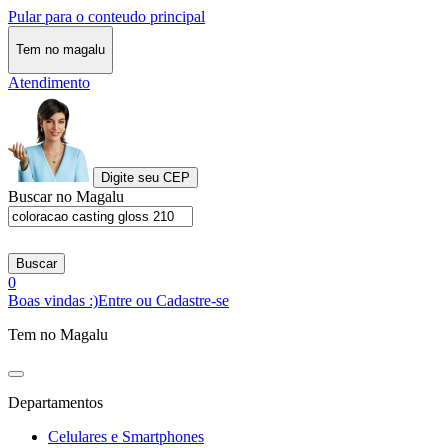
Pular para o conteudo principal
Tem no magalu
Atendimento
Digite seu CEP
Buscar no Magalu
Buscar
0
Boas vindas :)
Entre ou Cadastre-se
Tem no Magalu
Departamentos
Celulares e Smartphones