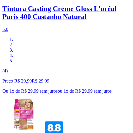
Tintura Casting Creme Gloss L'oréal
Paris 400 Castanho Natural
5.0
(4)
Preço R$ 29,99
R$
29
,
99
Ou 1x de R$ 29,99 sem juros
ou
1
x de
R$ 29,99
sem juros