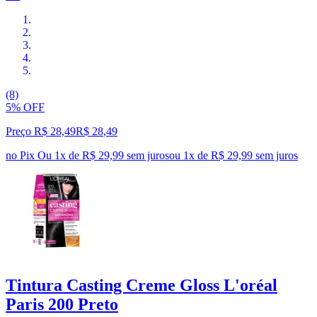
(8)
5% OFF
Preço R$ 28,49
R$
28
,
49
no Pix
Ou 1x de R$ 29,99 sem juros
ou
1
x de
R$ 29,99
sem juros
Tintura Casting Creme Gloss L'oréal
Paris 200 Preto