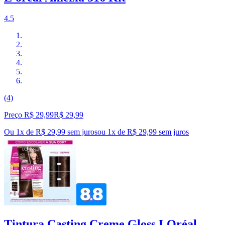
4.5
(4)
Preço R$ 29,99
R$
29
,
99
Ou 1x de R$ 29,99 sem juros
ou
1
x de
R$ 29,99
sem juros
Tintura Casting Creme Gloss LOréal