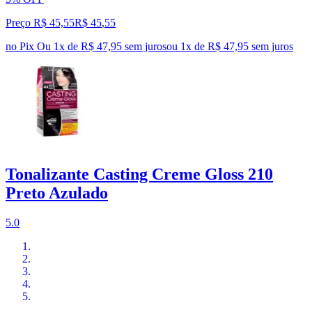
Preço R$ 45,55
R$
45
,
55
no Pix
Ou 1x de R$ 47,95 sem juros
ou
1
x de
R$ 47,95
sem juros
Tonalizante Casting Creme Gloss 210
Preto Azulado
5.0