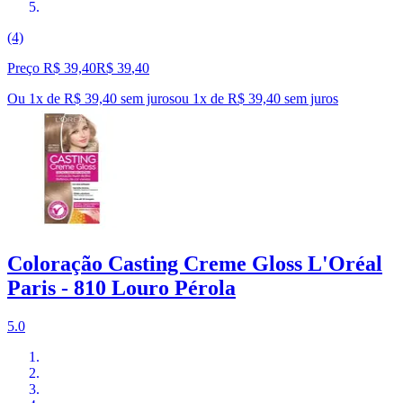
(4)
Preço R$ 39,40
R$
39
,
40
Ou 1x de R$ 39,40 sem juros
ou
1
x de
R$ 39,40
sem juros
Coloração Casting Creme Gloss L'Oréal
Paris - 810 Louro Pérola
5.0