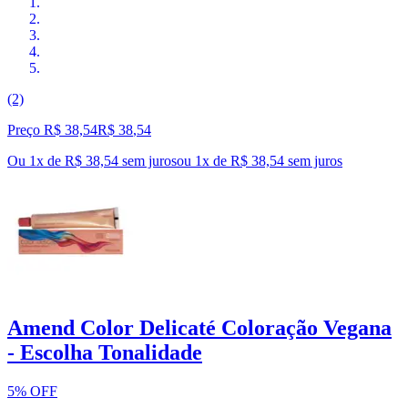
(2)
Preço R$ 38,54
R$
38
,
54
Ou 1x de R$ 38,54 sem juros
ou
1
x de
R$ 38,54
sem juros
Amend Color Delicaté Coloração Vegana
- Escolha Tonalidade
5% OFF