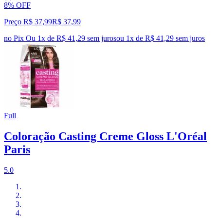
8% OFF
Preço R$ 37,99
R$
37
,
99
no Pix
Ou 1x de R$ 41,29 sem juros
ou
1
x de
R$ 41,29
sem juros
Full
Coloração Casting Creme Gloss L'Oréal
Paris
5.0