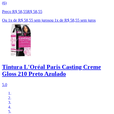
(6)
Preço R$ 58,55
R$
58
,
55
Ou 1x de R$ 58,55 sem juros
ou
1
x de
R$ 58,55
sem juros
Tintura L'Oréal Paris Casting Creme
Gloss 210 Preto Azulado
5.0