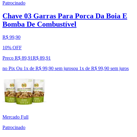
Patrocinado
Chave 03 Garras Para Porca Da Boia E
Bomba De Combustível
R$ 99,90
10% OFF
Preço R$ 89,91
R$
89
,
91
no Pix
Ou 1x de R$ 99,90 sem juros
ou
1
x de
R$ 99,90
sem juros
Mercado Full
Patrocinado