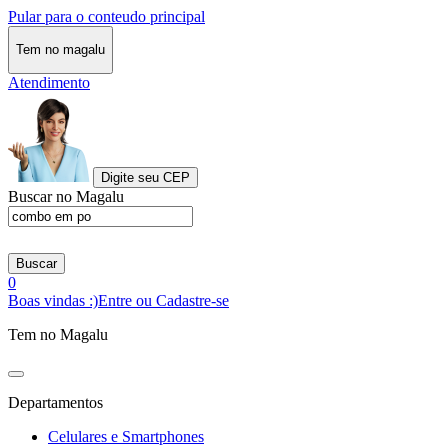
Pular para o conteudo principal
Tem no magalu
Atendimento
Digite seu CEP
Buscar no Magalu
Buscar
0
Boas vindas :)
Entre ou Cadastre-se
Tem no Magalu
Departamentos
Celulares e Smartphones