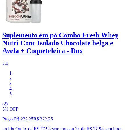
Suplemento em pó Combo Fresh Whey
Nutri Conc Isolado Chocolate belga e
Avela + Coqueteleira - Dux
3.0
(2)
5% OFF
Preço R$ 222,25
R$
222
,
25
no Pix
Ou 3x de R$ 77,98 sem juros
ou
3
x de
R$ 77,98
sem juros