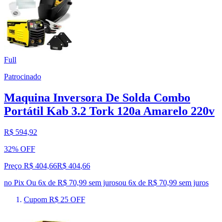
Full
Patrocinado
Maquina Inversora De Solda Combo
Portátil Kab 3.2 Tork 120a Amarelo 220v
R$ 594,92
32% OFF
Preço R$ 404,66
R$
404
,
66
no Pix
Ou 6x de R$ 70,99 sem juros
ou
6
x de
R$ 70,99
sem juros
Cupom R$ 25 OFF