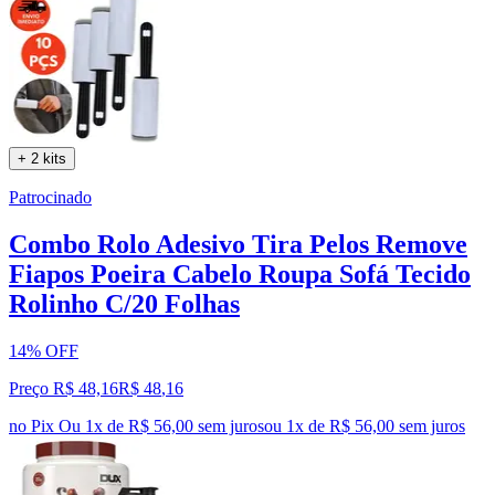
+ 2 kits
Patrocinado
Combo Rolo Adesivo Tira Pelos Remove
Fiapos Poeira Cabelo Roupa Sofá Tecido
Rolinho C/20 Folhas
14% OFF
Preço R$ 48,16
R$
48
,
16
no Pix
Ou 1x de R$ 56,00 sem juros
ou
1
x de
R$ 56,00
sem juros