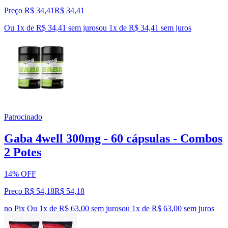
Preço R$ 34,41
R$
34
,
41
Ou 1x de R$ 34,41 sem juros
ou
1
x de
R$ 34,41
sem juros
Patrocinado
Gaba 4well 300mg - 60 cápsulas - Combos
2 Potes
14% OFF
Preço R$ 54,18
R$
54
,
18
no Pix
Ou 1x de R$ 63,00 sem juros
ou
1
x de
R$ 63,00
sem juros