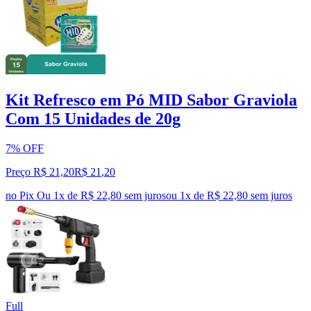
Kit Refresco em Pó MID Sabor Graviola
Com 15 Unidades de 20g
7% OFF
Preço R$ 21,20
R$
21
,
20
no Pix
Ou 1x de R$ 22,80 sem juros
ou
1
x de
R$ 22,80
sem juros
Full