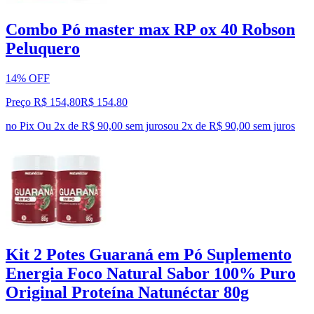
Combo Pó master max RP ox 40 Robson
Peluquero
14% OFF
Preço R$ 154,80
R$
154
,
80
no Pix
Ou 2x de R$ 90,00 sem juros
ou
2
x de
R$ 90,00
sem juros
Kit 2 Potes Guaraná em Pó Suplemento
Energia Foco Natural Sabor 100% Puro
Original Proteína Natunéctar 80g