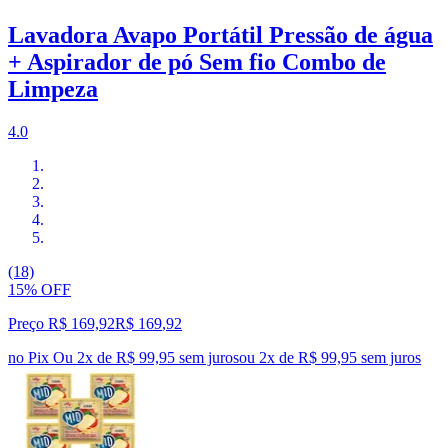
Lavadora Avapo Portátil Pressão de água
+ Aspirador de pó Sem fio Combo de
Limpeza
4.0
(18)
15% OFF
Preço R$ 169,92
R$
169
,
92
no Pix
Ou 2x de R$ 99,95 sem juros
ou
2
x de
R$ 99,95
sem juros