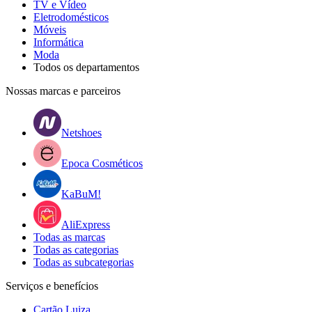
TV e Vídeo
Eletrodomésticos
Móveis
Informática
Moda
Todos os departamentos
Nossas marcas e parceiros
Netshoes
Epoca Cosméticos
KaBuM!
AliExpress
Todas as marcas
Todas as categorias
Todas as subcategorias
Serviços e benefícios
Cartão Luiza