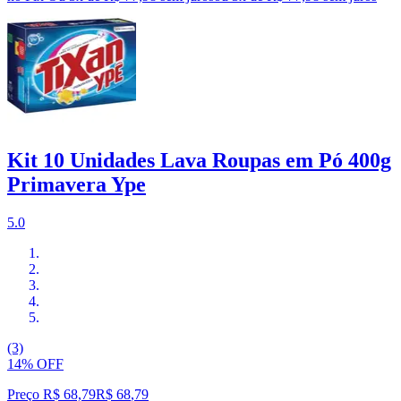
Kit 10 Unidades Lava Roupas em Pó 400g
Primavera Ype
5.0
(3)
14% OFF
Preço R$ 68,79
R$
68
,
79