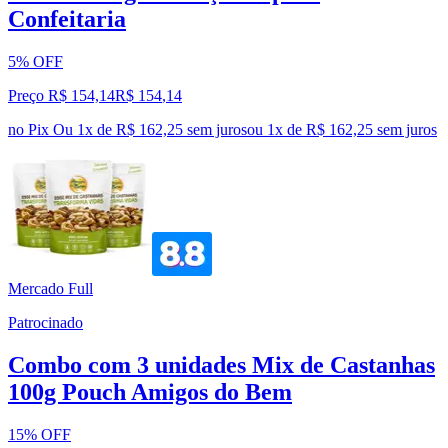
Confeitaria
5% OFF
Preço R$ 154,14
R$
154
,
14
no Pix
Ou 1x de R$ 162,25 sem juros
ou
1
x de
R$ 162,25
sem juros
Mercado Full
Patrocinado
Combo com 3 unidades Mix de Castanhas
100g Pouch Amigos do Bem
15% OFF