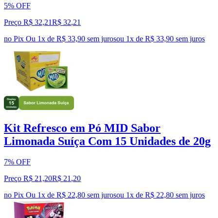
5% OFF
Preço R$ 32,21
R$
32
,
21
no Pix
Ou 1x de R$ 33,90 sem juros
ou
1
x de
R$ 33,90
sem juros
Kit Refresco em Pó MID Sabor
Limonada Suíça Com 15 Unidades de 20g
7% OFF
Preço R$ 21,20
R$
21
,
20
no Pix
Ou 1x de R$ 22,80 sem juros
ou
1
x de
R$ 22,80
sem juros