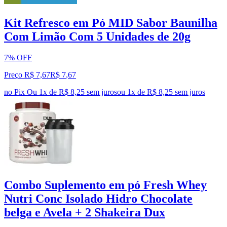
Kit Refresco em Pó MID Sabor Baunilha
Com Limão Com 5 Unidades de 20g
7% OFF
Preço R$ 7,67
R$
7
,
67
no Pix
Ou 1x de R$ 8,25 sem juros
ou
1
x de
R$ 8,25
sem juros
Combo Suplemento em pó Fresh Whey
Nutri Conc Isolado Hidro Chocolate
belga e Avela + 2 Shakeira Dux