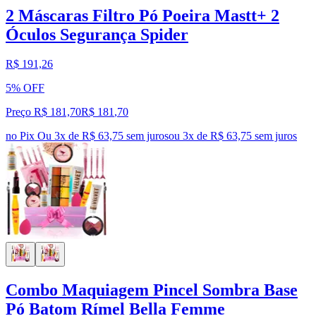
2 Máscaras Filtro Pó Poeira Mastt+ 2
Óculos Segurança Spider
R$ 191,26
5% OFF
Preço R$ 181,70
R$
181
,
70
no Pix
Ou 3x de R$ 63,75 sem juros
ou
3
x de
R$ 63,75
sem juros
Combo Maquiagem Pincel Sombra Base
Pó Batom Rímel Bella Femme