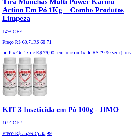
Tira Manchas Multi Power Karina
Action Em Pó 1Kg + Combo Produtos
Limpeza
14% OFF
Preço R$ 68,71
R$
68
,
71
no Pix
Ou 1x de R$ 79,90 sem juros
ou
1
x de
R$ 79,90
sem juros
KIT 3 Inseticida em Pó 100g - JIMO
10% OFF
Preço R$ 36,99
R$
36
,
99