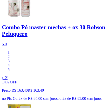
Combo Pó master mechas + ox 30 Robson
Peluquero
5.0
(12)
14% OFF
Preço R$ 163,40
R$
163
,
40
no Pix
Ou 2x de R$ 95,00 sem juros
ou
2
x de
R$ 95,00
sem juros