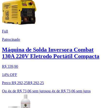
Full
Patrocinado
Máquina de Solda Inversora Combat
130A 220V Eletrodo Portátil Compacta
R$ 339,90
14% OFF
Preço R$ 292,25
R$
292
,
25
Ou 4x de R$ 73,06 sem juros
ou
4
x de
R$ 73,06
sem juros