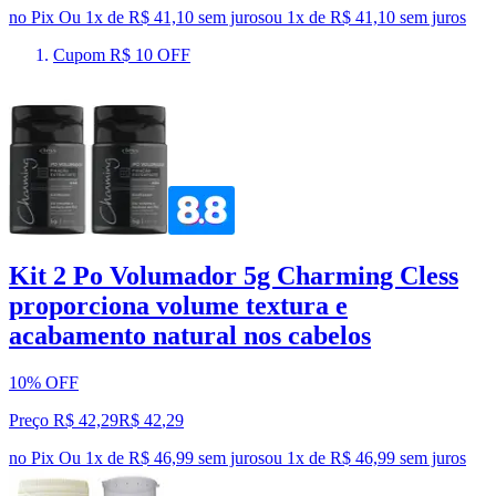
no Pix
Ou 1x de R$ 41,10 sem juros
ou
1
x de
R$ 41,10
sem juros
Cupom R$ 10 OFF
Kit 2 Po Volumador 5g Charming Cless
proporciona volume textura e
acabamento natural nos cabelos
10% OFF
Preço R$ 42,29
R$
42
,
29
no Pix
Ou 1x de R$ 46,99 sem juros
ou
1
x de
R$ 46,99
sem juros