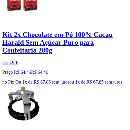
Kit 2x Chocolate em Pó 100% Cacau
Harald Sem Açúcar Puro para
Confeitaria 200g
5% OFF
Preço R$ 64,46
R$
64
,
46
no Pix
Ou 1x de R$ 67,85 sem juros
ou
1
x de
R$ 67,85
sem juros