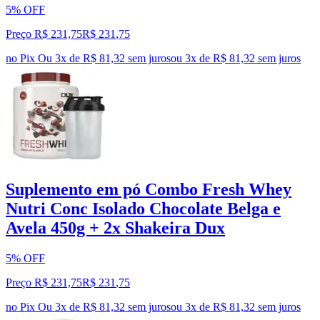
5% OFF
Preço R$ 231,75
R$
231
,
75
no Pix
Ou 3x de R$ 81,32 sem juros
ou
3
x de
R$ 81,32
sem juros
Suplemento em pó Combo Fresh Whey
Nutri Conc Isolado Chocolate Belga e
Avela 450g + 2x Shakeira Dux
5% OFF
Preço R$ 231,75
R$
231
,
75
no Pix
Ou 3x de R$ 81,32 sem juros
ou
3
x de
R$ 81,32
sem juros