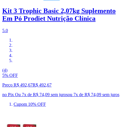
Kit 3 Trophic Basic 2,07kg Suplemento
Em Pó Prodiet Nutrição Clínica
5.0
(4)
5% OFF
Preço R$ 492,67
R$
492
,
67
no Pix
Ou 7x de R$ 74,09 sem juros
ou
7
x de
R$ 74,09
sem juros
Cupom 10% OFF