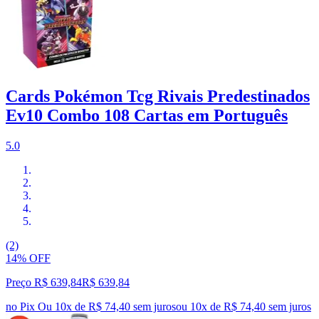
Cards Pokémon Tcg Rivais Predestinados
Ev10 Combo 108 Cartas em Português
5.0
(2)
14% OFF
Preço R$ 639,84
R$
639
,
84
no Pix
Ou 10x de R$ 74,40 sem juros
ou
10
x de
R$ 74,40
sem juros