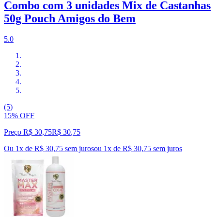
Combo com 3 unidades Mix de Castanhas
50g Pouch Amigos do Bem
5.0
(5)
15% OFF
Preço R$ 30,75
R$
30
,
75
Ou 1x de R$ 30,75 sem juros
ou
1
x de
R$ 30,75
sem juros