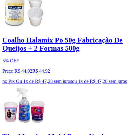
Coalho Halamix Pó 50g Fabricação De
Queijos + 2 Formas 500g
5% OFF
Preço R$ 44,92
R$
44
,
92
no Pix
Ou 1x de R$ 47,28 sem juros
ou
1
x de
R$ 47,28
sem juros