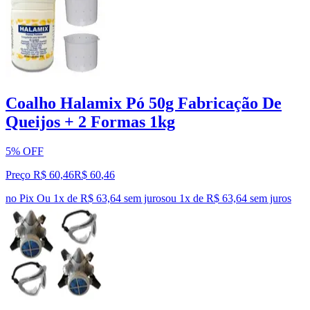
Coalho Halamix Pó 50g Fabricação De
Queijos + 2 Formas 1kg
5% OFF
Preço R$ 60,46
R$
60
,
46
no Pix
Ou 1x de R$ 63,64 sem juros
ou
1
x de
R$ 63,64
sem juros