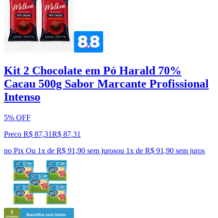
Kit 2 Chocolate em Pó Harald 70%
Cacau 500g Sabor Marcante Profissional
Intenso
5% OFF
Preço R$ 87,31
R$
87
,
31
no Pix
Ou 1x de R$ 91,90 sem juros
ou
1
x de
R$ 91,90
sem juros