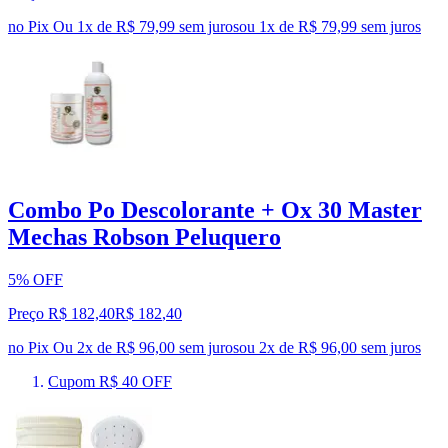
no Pix
Ou 1x de R$ 79,99 sem juros
ou
1
x de
R$ 79,99
sem juros
Combo Po Descolorante + Ox 30 Master
Mechas Robson Peluquero
5% OFF
Preço R$ 182,40
R$
182
,
40
no Pix
Ou 2x de R$ 96,00 sem juros
ou
2
x de
R$ 96,00
sem juros
Cupom R$ 40 OFF