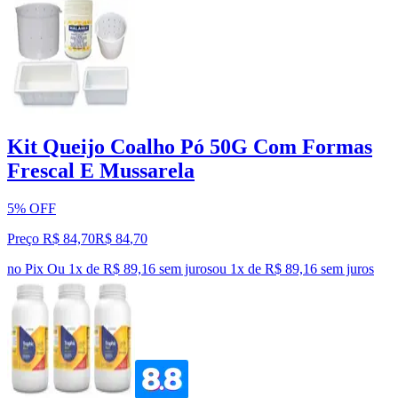
Kit Queijo Coalho Pó 50G Com Formas
Frescal E Mussarela
5% OFF
Preço R$ 84,70
R$
84
,
70
no Pix
Ou 1x de R$ 89,16 sem juros
ou
1
x de
R$ 89,16
sem juros