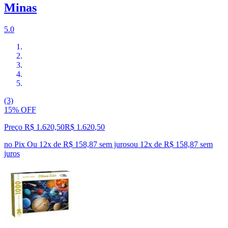
Minas
5.0
(3)
15% OFF
Preço R$ 1.620,50
R$
1.620
,
50
no Pix
Ou 12x de R$ 158,87 sem juros
ou
12
x de
R$ 158,87
sem
juros