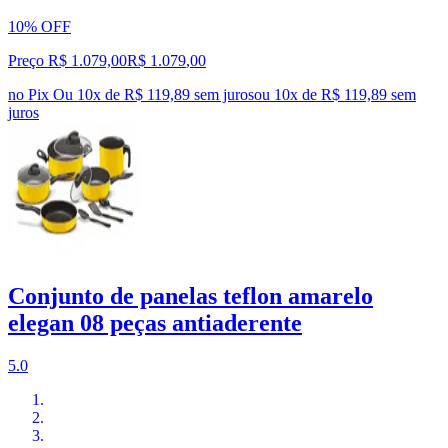
10% OFF
Preço R$ 1.079,00
R$
1.079
,
00
no Pix
Ou 10x de R$ 119,89 sem juros
ou
10
x de
R$ 119,89
sem
juros
Conjunto de panelas teflon amarelo
elegan 08 peças antiaderente
5.0