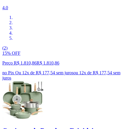
4.0
(2)
15% OFF
Preço R$ 1.810,86
R$
1.810
,
86
no Pix
Ou 12x de R$ 177,54 sem juros
ou
12
x de
R$ 177,54
sem
juros