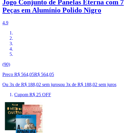
Jogo Conjunto de Panelas Eterna com 7
Peças em Alumínio Polido Nigro
4.9
(90)
Preço R$ 564,05
R$
564
,
05
Ou 3x de R$ 188,02 sem juros
ou
3
x de
R$ 188,02
sem juros
Cupom R$ 25 OFF