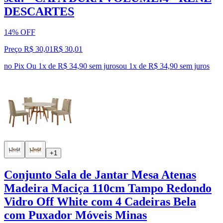
DESCARTES
14% OFF
Preço R$ 30,01
R$
30
,
01
no Pix
Ou 1x de R$ 34,90 sem juros
ou
1
x de
R$ 34,90
sem juros
+1
Conjunto Sala de Jantar Mesa Atenas
Madeira Maciça 110cm Tampo Redondo
Vidro Off White com 4 Cadeiras Bela
com Puxador Móveis Minas