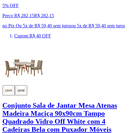
5% OFF
Preço R$ 282,15
R$
282
,
15
no Pix
Ou 5x de R$ 59,40 sem juros
ou
5
x de
R$ 59,40
sem juros
Cupom R$ 40 OFF
Conjunto Sala de Jantar Mesa Atenas
Madeira Maciça 90x90cm Tampo
Quadrado Vidro Off White com 4
Cadeiras Bela com Puxador Móveis