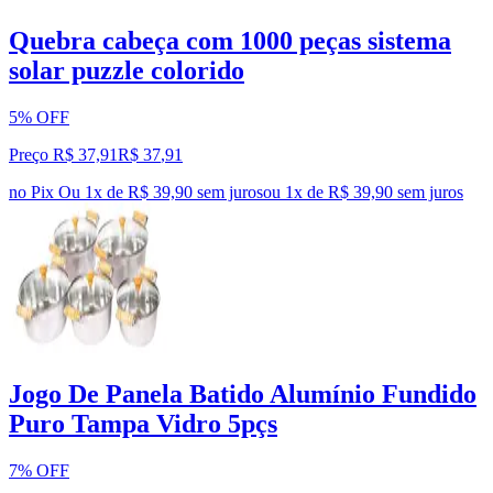
Quebra cabeça com 1000 peças sistema
solar puzzle colorido
5% OFF
Preço R$ 37,91
R$
37
,
91
no Pix
Ou 1x de R$ 39,90 sem juros
ou
1
x de
R$ 39,90
sem juros
Jogo De Panela Batido Alumínio Fundido
Puro Tampa Vidro 5pçs
7% OFF