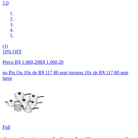
5.0
(1)
10% OFF
Preço R$ 1.060,20
R$
1.060
,
20
no Pix
Ou 10x de R$ 117,80 sem juros
ou
10
x de
R$ 117,80
sem
juros
Full