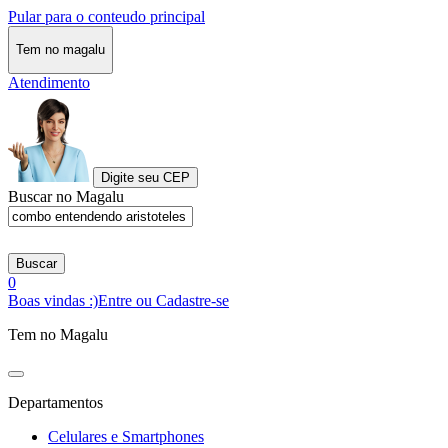
Pular para o conteudo principal
Tem no magalu
Atendimento
Digite seu CEP
Buscar no Magalu
Buscar
0
Boas vindas :)
Entre ou Cadastre-se
Tem no Magalu
Departamentos
Celulares e Smartphones