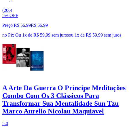
(206)
5% OFF
Preço R$ 56,99
R$
56
,
99
no Pix
Ou 1x de R$ 59,99 sem juros
ou
1
x de
R$ 59,99
sem juros
A Arte Da Guerra O Príncipe Meditações
Combo Com Os 3 Clássicos Para
Transformar Sua Mentalidade Sun Tzu
Marco Aurelio Nicolau Maquiavel
5.0