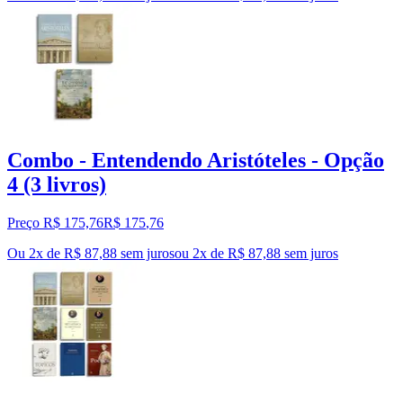
Combo - Entendendo Aristóteles - Opção
4 (3 livros)
Preço R$ 175,76
R$
175
,
76
Ou 2x de R$ 87,88 sem juros
ou
2
x de
R$ 87,88
sem juros