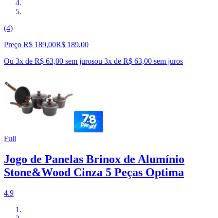
(4)
Preço R$ 189,00
R$
189
,
00
Ou 3x de R$ 63,00 sem juros
ou
3
x de
R$ 63,00
sem juros
Full
Jogo de Panelas Brinox de Alumínio
Stone&Wood Cinza 5 Peças Optima
4.9