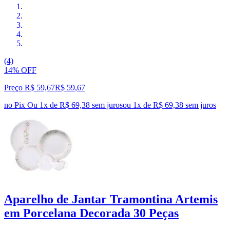
(4)
14% OFF
Preço R$ 59,67
R$
59
,
67
no Pix
Ou 1x de R$ 69,38 sem juros
ou
1
x de
R$ 69,38
sem juros
Aparelho de Jantar Tramontina Artemis
em Porcelana Decorada 30 Peças