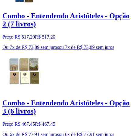
Combo - Entendendo Aristóteles - Opção
2 (7 livros)
Preço R$ 517,20
R$
517
,
20
Ou 7x de R$ 73,89 sem juros
ou
7
x de
R$ 73,89
sem juros
Combo - Entendendo Aristóteles - Opção
3 (6 livros)
Preço R$ 467,45
R$
467
,
45
Ou 6x de R$ 77,91 sem juros
ou
6
x de
R$ 77,91
sem juros