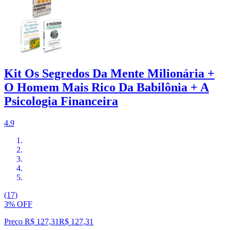
Kit Os Segredos Da Mente Milionária +
O Homem Mais Rico Da Babilônia + A
Psicologia Financeira
4.9
(17)
3% OFF
Preço R$ 127,31
R$
127
,
31