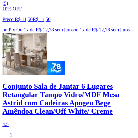
(5)
10% OFF
Preço R$ 11,50
R$
11
,
50
no Pix
Ou 1x de R$ 12,78 sem juros
ou
1
x de
R$ 12,78
sem juros
Conjunto Sala de Jantar 6 Lugares
Retangular Tampo Vidro/MDF Mesa
Astrid com Cadeiras Apogeu Bege
Amêndoa Clean/Off White/ Creme
4.5