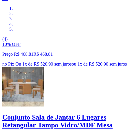
(4)
10% OFF
Preço R$ 468,81
R$
468
,
81
no Pix
Ou 1x de R$ 520,90 sem juros
ou
1
x de
R$ 520,90
sem juros
Conjunto Sala de Jantar 6 Lugares
Retangular Tampo Vidro/MDF Mesa