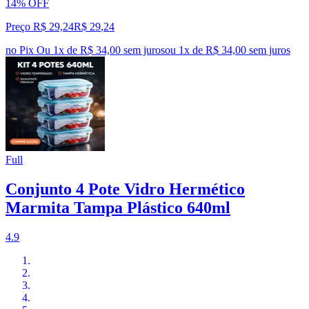
14% OFF
Preço R$ 29,24
R$
29
,
24
no Pix
Ou 1x de R$ 34,00 sem juros
ou
1
x de
R$ 34,00
sem juros
Full
Conjunto 4 Pote Vidro Hermético
Marmita Tampa Plástico 640ml
4.9