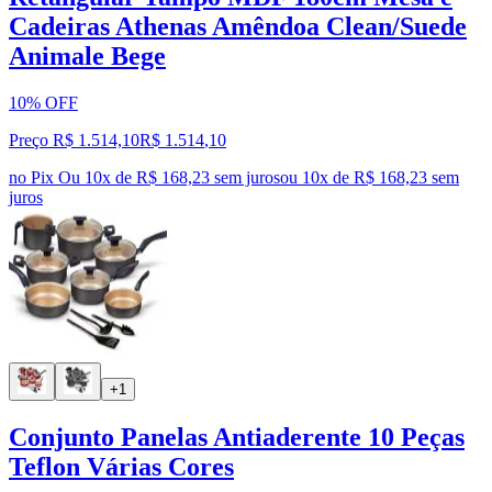
Cadeiras Athenas Amêndoa Clean/Suede
Animale Bege
10% OFF
Preço R$ 1.514,10
R$
1.514
,
10
no Pix
Ou 10x de R$ 168,23 sem juros
ou
10
x de
R$ 168,23
sem
juros
+1
Conjunto Panelas Antiaderente 10 Peças
Teflon Várias Cores