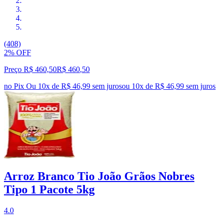
(408)
2% OFF
Preço R$ 460,50
R$
460
,
50
no Pix
Ou 10x de R$ 46,99 sem juros
ou
10
x de
R$ 46,99
sem juros
Arroz Branco Tio João Grãos Nobres
Tipo 1 Pacote 5kg
4.0