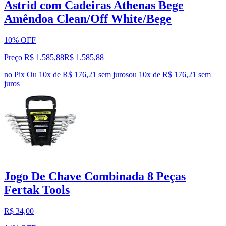
Astrid com Cadeiras Athenas Bege
Amêndoa Clean/Off White/Bege
10% OFF
Preço R$ 1.585,88
R$
1.585
,
88
no Pix
Ou 10x de R$ 176,21 sem juros
ou
10
x de
R$ 176,21
sem
juros
Jogo De Chave Combinada 8 Peças
Fertak Tools
R$ 34,00