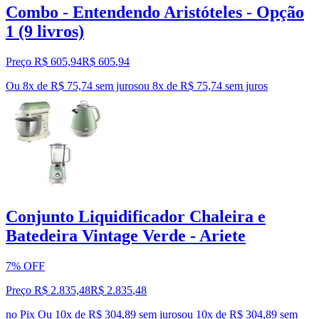
Combo - Entendendo Aristóteles - Opção
1 (9 livros)
Preço R$ 605,94
R$
605
,
94
Ou 8x de R$ 75,74 sem juros
ou
8
x de
R$ 75,74
sem juros
Conjunto Liquidificador Chaleira e
Batedeira Vintage Verde - Ariete
7% OFF
Preço R$ 2.835,48
R$
2.835
,
48
no Pix
Ou 10x de R$ 304,89 sem juros
ou
10
x de
R$ 304,89
sem