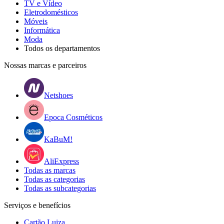
TV e Vídeo
Eletrodomésticos
Móveis
Informática
Moda
Todos os departamentos
Nossas marcas e parceiros
Netshoes
Epoca Cosméticos
KaBuM!
AliExpress
Todas as marcas
Todas as categorias
Todas as subcategorias
Serviços e benefícios
Cartão Luiza