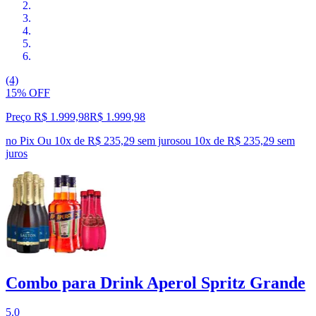
(4)
15% OFF
Preço R$ 1.999,98
R$
1.999
,
98
no Pix
Ou 10x de R$ 235,29 sem juros
ou
10
x de
R$ 235,29
sem
juros
Combo para Drink Aperol Spritz Grande
5.0