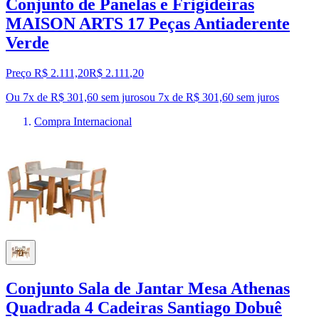
Conjunto de Panelas e Frigideiras
MAISON ARTS 17 Peças Antiaderente
Verde
Preço R$ 2.111,20
R$
2.111
,
20
Ou 7x de R$ 301,60 sem juros
ou
7
x de
R$ 301,60
sem juros
Compra Internacional
Conjunto Sala de Jantar Mesa Athenas
Quadrada 4 Cadeiras Santiago Dobuê