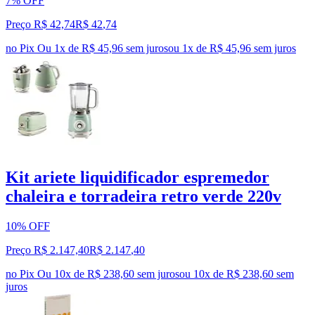
7% OFF
Preço R$ 42,74
R$
42
,
74
no Pix
Ou 1x de R$ 45,96 sem juros
ou
1
x de
R$ 45,96
sem juros
Kit ariete liquidificador espremedor
chaleira e torradeira retro verde 220v
10% OFF
Preço R$ 2.147,40
R$
2.147
,
40
no Pix
Ou 10x de R$ 238,60 sem juros
ou
10
x de
R$ 238,60
sem
juros