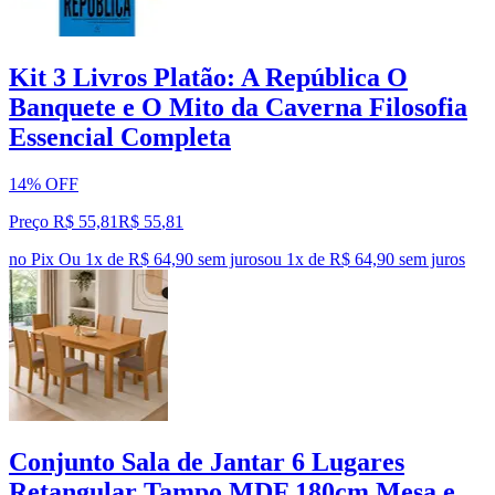
Kit 3 Livros Platão: A República O
Banquete e O Mito da Caverna Filosofia
Essencial Completa
14% OFF
Preço R$ 55,81
R$
55
,
81
no Pix
Ou 1x de R$ 64,90 sem juros
ou
1
x de
R$ 64,90
sem juros
Conjunto Sala de Jantar 6 Lugares
Retangular Tampo MDF 180cm Mesa e