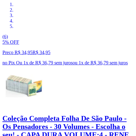
(6)
5% OFF
Preço R$ 34,95
R$
34
,
95
no Pix
Ou 1x de R$ 36,79 sem juros
ou
1
x de
R$ 36,79
sem juros
Coleção Completa Folha De São Paulo -
Os Pensadores - 30 Volumes - Escolha o
seu! - CAPA DURA VOLUME:4 - RENE