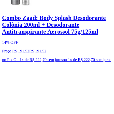
Combo Zaad: Body Splash Desodorante
Colônia 200ml + Desodorante
Antitranspirante Aerossol 75g/125ml
14% OFF
Preço R$ 191,52
R$
191
,
52
no Pix
Ou 1x de R$ 222,70 sem juros
ou
1
x de
R$ 222,70
sem juros