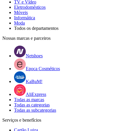
TV e Vídeo
Eletrodomésticos
Móveis
Informática
Moda
Todos os departamentos
Nossas marcas e parceiros
Netshoes
Epoca Cosméticos
KaBuM!
AliExpress
Todas as marcas
Todas as categorias
Todas as subcategorias
Serviços e benefícios
Cartão Luiza