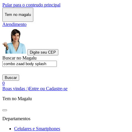
Pular para o conteudo principal
Tem no magalu
Atendimento
Digite seu CEP
Buscar no Magalu
Buscar
0
Boas vindas :)
Entre ou Cadastre-se
Tem no Magalu
Departamentos
Celulares e Smartphones