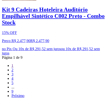
Kit 9 Cadeiras Hoteleira Auditório
Empilhável Sintético C002 Preto - Combo
Stock
15% OFF
Preço R$ 2.477,90
R$
2.477
,
90
no Pix
Ou 10x de R$ 291,52 sem juros
ou
10
x de
R$ 291,52
sem
juros
Página
1
de
9
1
2
3
4
5
...
9
Próximo