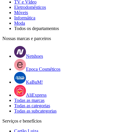
TV e Vídeo
Eletrodomésticos
Móveis
Informática
Moda
Todos os departamentos
Nossas marcas e parceiros
Netshoes
Epoca Cosméticos
KaBuM!
AliExpress
Todas as marcas
Todas as categorias
Todas as subcategorias
Serviços e benefícios
Cartão Luiza