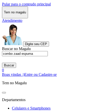
Pular para o conteudo principal
Tem no magalu
Atendimento
Digite seu CEP
Buscar no Magalu
Buscar
0
Boas vindas :)
Entre ou Cadastre-se
Tem no Magalu
Departamentos
Celulares e Smartphones