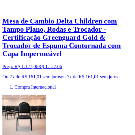
Mesa de Cambio Delta Children com
Tampo Plano, Rodas e Trocador -
Certificação Greenguard Gold &
Trocador de Espuma Contornada com
Capa Impermeável
Preço R$ 1.127,06
R$
1.127
,
06
Ou 7x de R$ 161,01 sem juros
ou
7
x de
R$ 161,01
sem juros
Compra Internacional