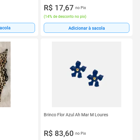
R$ 17,67
no Pix
(
14% de desconto no pix
)
sacola
Adicionar à sacola
Brinco Flor Azul Ah Mar M Loures
R$ 83,60
no Pix