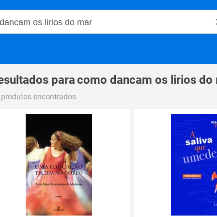
o Magalu
esultados para
como dancam os lirios do
 produtos encontrados