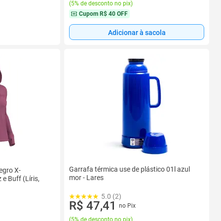
(
5% de desconto no pix
)
Cupom
R$ 40 OFF
Adicionar à sacola
Garrafa térmica use de plástico 01l azul
egro X-
mor - Lares
 Buff (Líris,
5.0 (2)
R$ 47,41
no Pix
(
5% de desconto no pix
)