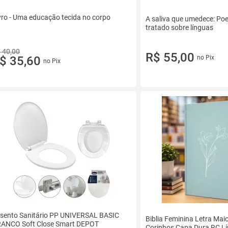
vro - Uma educação tecida no corpo
A saliva que umedece: Po
tratado sobre línguas
 40,00
R$ 55,00
$ 35,60
no Pix
no Pix
sento Sanitário PP UNIVERSAL BASIC
Biblia Feminina Letra Mai
ANCO Soft Close Smart DEPOT
Corinhos Capa Dura RC Lír