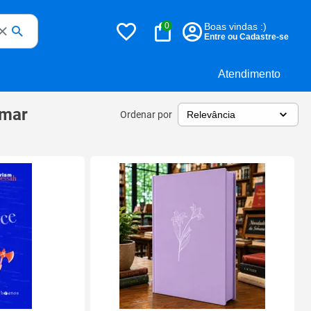
0
Boas vindas :)
Entre ou Cadastre-se
Atendimento
 mar
Ordenar por