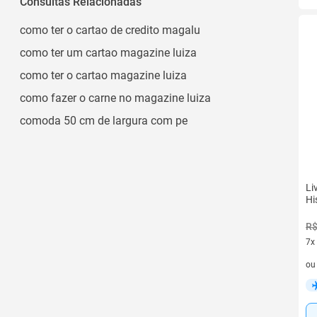
Consultas Relacionadas
Cama Posta Luxo
como ter o cartao de credito magalu
Casal
como ter um cartao magazine luiza
Casal Padrão
como ter o cartao magazine luiza
Ver todos
como fazer o carne no magazine luiza
comoda 50 cm de largura com pe
Li
Hi
R$
7x
7 v
o