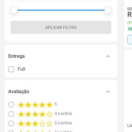
R$
R
(
5%
APLICAR FILTRO
Entrega
Full
Avaliação
5
4 e acima
3 e acima
Li