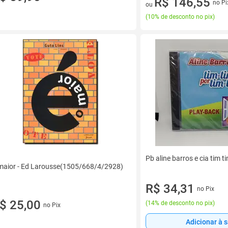
R$ 146,55
no Pi
ou
(
10% de desconto no pix
)
Pb aline barros e cia tim t
maior - Ed Larousse(1505/668/4/2928)
R$ 34,31
no Pix
$ 25,00
(
14% de desconto no pix
)
no Pix
Adicionar à 