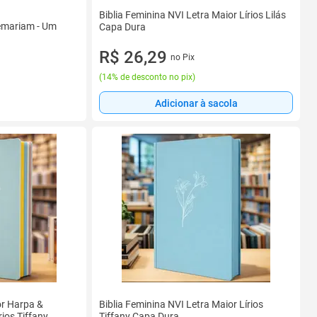
Biblia Feminina NVI Letra Maior Lírios Lilás
emariam - Um
Capa Dura
R$ 26,29
no Pix
(
14% de desconto no pix
)
Adicionar à sacola
or Harpa &
Biblia Feminina NVI Letra Maior Lírios
ios Tiffany
Tiffany Capa Dura