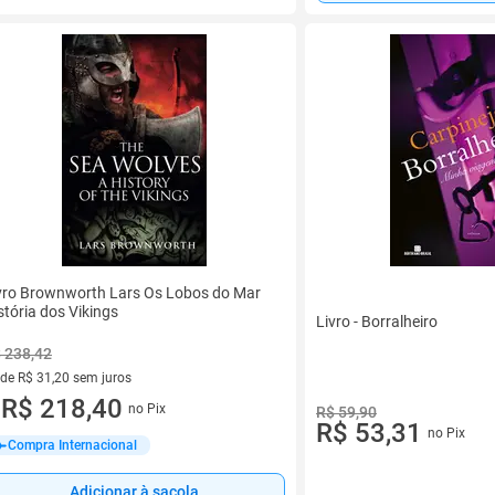
vro Brownworth Lars Os Lobos do Mar
stória dos Vikings
Livro - Borralheiro
 238,42
 de R$ 31,20 sem juros
ez de R$ 31,20 sem juros
R$ 218,40
no Pix
R$ 59,90
u
R$ 53,31
no Pix
Compra Internacional
Adicionar à sacola