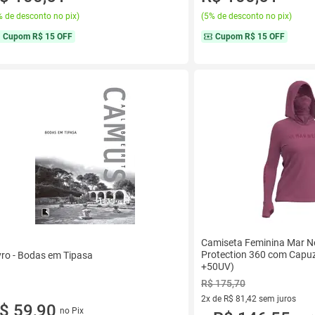
 de desconto no pix
)
(
5% de desconto no pix
)
Cupom
R$ 15 OFF
Cupom
R$ 15 OFF
Camiseta Feminina Mar N
Protection 360 com Capuz e
vro - Bodas em Tipasa
+50UV)
R$ 175,70
2x de R$ 81,42 sem juros
$ 59,90
no Pix
2 vez de R$ 81,42 sem juros