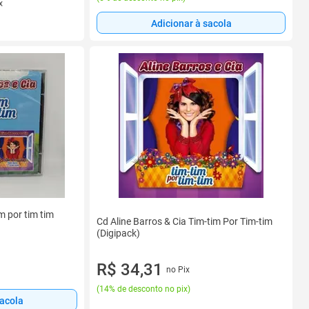
x
Adicionar à sacola
im por tim tim
Cd Aline Barros & Cia Tim-tim Por Tim-tim
(Digipack)
R$ 34,31
no Pix
(
14% de desconto no pix
)
sacola