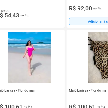
R$ 92,00
no Pix
 69,90
$ 54,43
no Pix
Adicionar à 
iô Larissa - Flor do mar
Maiô Larissa - Flor do mar
$ 100,61
R$ 100,61
no Pix
no Pix