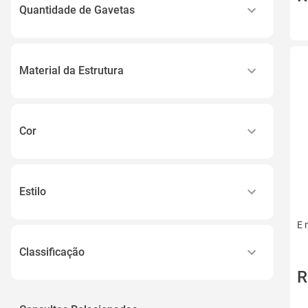
Quantidade de Gavetas
0
Não Possui
Material da Estrutura
Mdp/mdf
Mdf/mdp
Cor
Mdf
Azul Marinho
Mdf e Mdp
Branco
Madeira Maciça
Estilo
Preto
Ver todos
Rustic
E 
Verde
Dança do Ventre/cigana
Cinza
Classificação
Lenço de Quadril
Ver todos
R
Adulto
Moderno
Básico