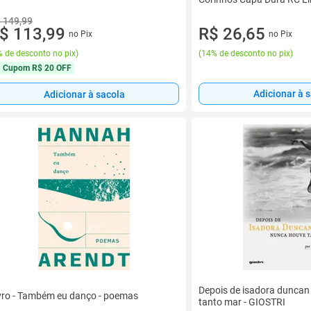
 149,99
$ 113,99
R$ 26,65
no Pix
no Pix
 de desconto no pix
)
(
14% de desconto no pix
)
Cupom
R$ 20 OFF
Adicionar à 
Adicionar à sacola
Depois de isadora duncan
vro - Também eu danço - poemas
tanto mar - GIOSTRI