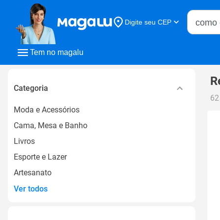
Buscar n
Digite seu CEP
Buscar
Tem no magalu
R
Categoria
62
Moda e Acessórios
Cama, Mesa e Banho
Livros
Esporte e Lazer
Artesanato
Ver todos