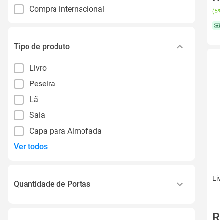
Compra internacional
(
5%
Tipo de produto
Livro
Peseira
Lã
Saia
Capa para Almofada
Ver todos
Li
Quantidade de Portas
Sim 2 na Cristaleira e Sim 3 no Buffet
R