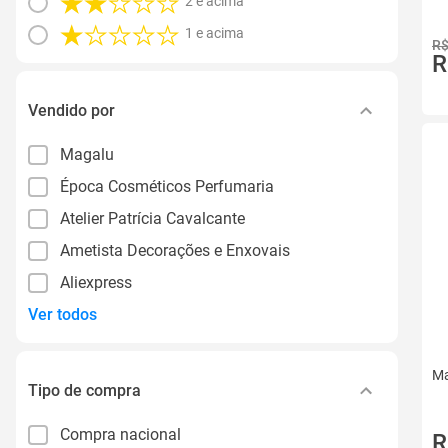
2 e acima
1 e acima
R$
R
Vendido por
Magalu
Época Cosméticos Perfumaria
Atelier Patrícia Cavalcante
Ametista Decorações e Enxovais
Aliexpress
Ver todos
Ma
Tipo de compra
Compra nacional
R