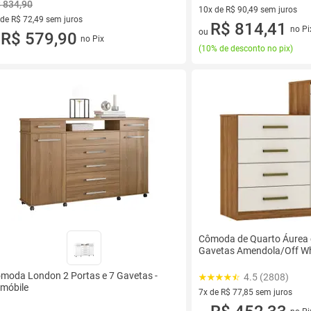
 834,90
10x de R$ 90,49 sem juros
 de R$ 72,49 sem juros
10 vez de R$ 90,49 sem juros
R$ 814,41
no Pi
ou
ez de R$ 72,49 sem juros
R$ 579,90
no Pix
u
(
10% de desconto no pix
)
Cômoda de Quarto Áurea c
Gavetas Amendola/Off Whi
moda London 2 Portas e 7 Gavetas -
4.5 (2808)
móbile
7x de R$ 77,85 sem juros
7 vez de R$ 77,85 sem juros