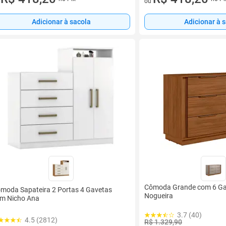
u
ou
Adicionar à sacola
Adicionar à 
Cômoda Grande com 6 Ga
moda Sapateira 2 Portas 4 Gavetas
Nogueira
m Nicho Ana
3.7 (40)
4.5 (2812)
R$ 1.329,90