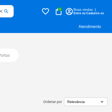
0
Boas vindas :)
Entre ou Cadastre-se
Atendimento
Portas
Ordenar por