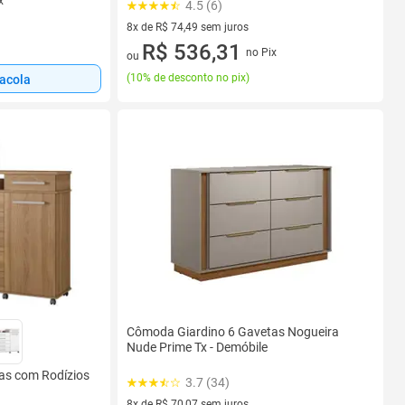
x
4.5 (6)
8x de R$ 74,49 sem juros
8 vez de R$ 74,49 sem juros
R$ 536,31
no Pix
ou
(
10% de desconto no pix
)
sacola
Cômoda Giardino 6 Gavetas Nogueira
Nude Prime Tx - Demóbile
as com Rodízios
3.7 (34)
8x de R$ 70,07 sem juros