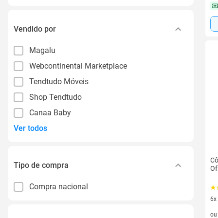
Vendido por
Magalu
Webcontinental Marketplace
Tendtudo Móveis
Shop Tendtudo
Canaa Baby
Ver todos
Cô
Tipo de compra
Of
Compra nacional
6x
6 v
o