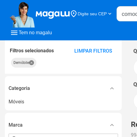
Buscar n
Digite seu CEP
Buscar
Tem no magalu
Filtros selecionados
Q
LIMPAR FILTROS
Demóbile
Q
Categoria
Móveis
R
Marca
99