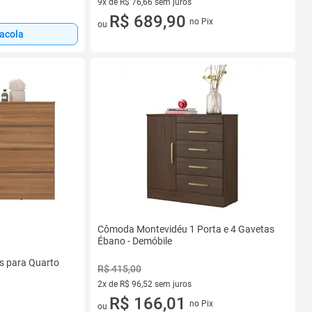
9x de R$ 76,66 sem juros
9 vez de R$ 76,66 sem juros
R$ 689,90
no Pix
ou
sacola
Cômoda Montevidéu 1 Porta e 4 Gavetas
Ébano - Demóbile
s para Quarto
R$ 415,00
2x de R$ 96,52 sem juros
2 vez de R$ 96,52 sem juros
R$ 166,01
no Pix
ou