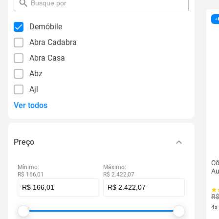
pesquisar
por
filtro
Demóbile
Abra Cadabra
Abra Casa
Abz
Ajl
Ver todos
Preço
Cô
Mínimo:
Máximo:
Au
R$ 166,01
R$ 2.422,07
R$
4x
4 v