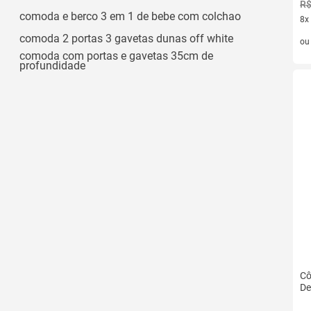
R$
comoda e berco 3 em 1 de bebe com colchao
8x
8 v
comoda 2 portas 3 gavetas dunas off white
o
comoda com portas e gavetas 35cm de
profundidade
Cô
De