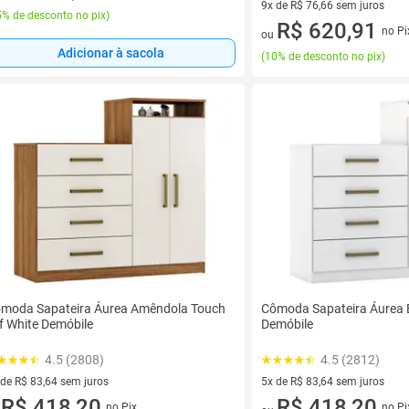
9x de R$ 76,66 sem juros
% de desconto no pix
)
9 vez de R$ 76,66 sem juros
R$ 620,91
no Pi
ou
Adicionar à sacola
(
10% de desconto no pix
)
moda Sapateira Áurea Amêndola Touch
Cômoda Sapateira Áurea B
f White Demóbile
Demóbile
4.5 (2808)
4.5 (2812)
 de R$ 83,64 sem juros
5x de R$ 83,64 sem juros
ez de R$ 83,64 sem juros
R$ 418,20
5 vez de R$ 83,64 sem juros
R$ 418,20
no Pix
no Pi