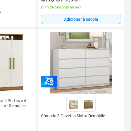
ou
(
17% de desconto no pix
)
x
Adicionar à sacola
/ 2 Portas e 4
te - Demóbile
Cômoda 8 Gavetas Sintra Demóbile