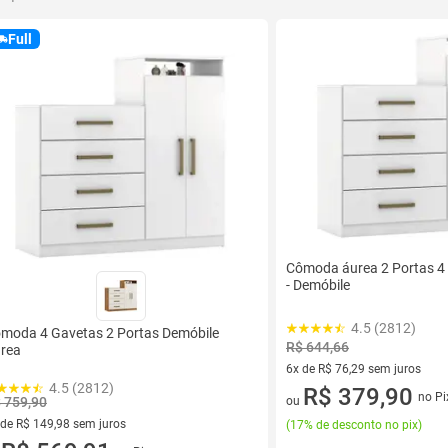
Full
Cômoda áurea 2 Portas 4
- Demóbile
4.5 (2812)
moda 4 Gavetas 2 Portas Demóbile
R$ 644,66
rea
6x de R$ 76,29 sem juros
4.5 (2812)
6 vez de R$ 76,29 sem juros
R$ 379,90
no Pi
 759,90
ou
 de R$ 149,98 sem juros
(
17% de desconto no pix
)
ez de R$ 149,98 sem juros