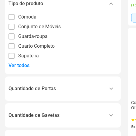
Tipo de produto
(
15
Cômoda
Conjunto de Móveis
Guarda-roupa
Quarto Completo
Sapateira
Ver todos
Quantidade de Portas
1 Porta
Cô
Of
2 Portas
Quantidade de Gavetas
3 Portas
5x
2 Gavetas
6 Portas
5 v