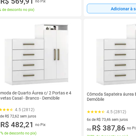
R$ 569,91
no Pix
u
Adicionar à 
 de desconto no pix
)
moda de Quarto Áurea c/ 2 Portas e 4
Cômoda Sapateira áurea B
vetas Casal - Branco - Demóbile
Demóbile
4.5 (2812)
4.5 (2812)
 de R$ 72,62 sem juros
6x de R$ 73,46 sem juros
ez de R$ 72,62 sem juros
R$ 482,21
no Pix
6 vez de R$ 73,46 sem juros
R$ 387,86
u
no Pi
ou
% de desconto no pix
)