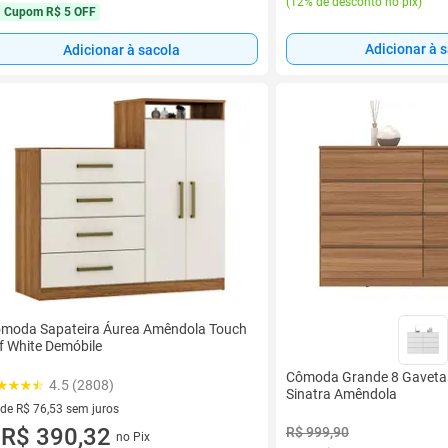
(
12% de desconto no pix
)
Cupom
R$ 5 OFF
Adicionar à 
Adicionar à sacola
moda Sapateira Áurea Amêndola Touch
f White Demóbile
Cômoda Grande 8 Gaveta
4.5 (2808)
Sinatra Amêndola
 de R$ 76,53 sem juros
ez de R$ 76,53 sem juros
R$ 390,32
R$ 999,90
no Pix
u