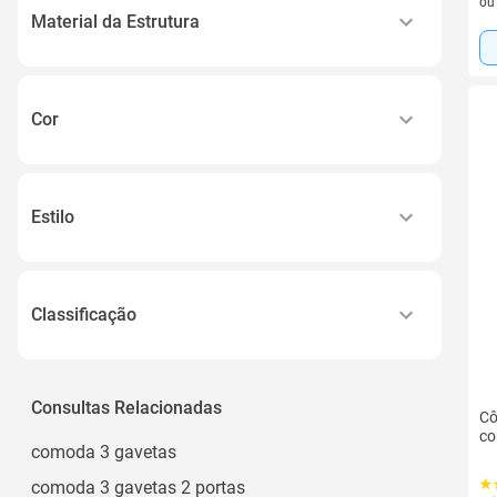
o
4 Gavetas
Material da Estrutura
Mdp
Mdf
Cor
Mdp de 15mm
Branco
Mdf, Mdp
Café Touch
Mdp, Chapas 15mm e 12mm
Estilo
Amêndola Touch
Ver todos
Moderno
Amêndola
Amendola e Off White
Classificação
Ver todos
Adulto
Casal
Consultas Relacionadas
Cô
co
comoda 3 gavetas
comoda 3 gavetas 2 portas