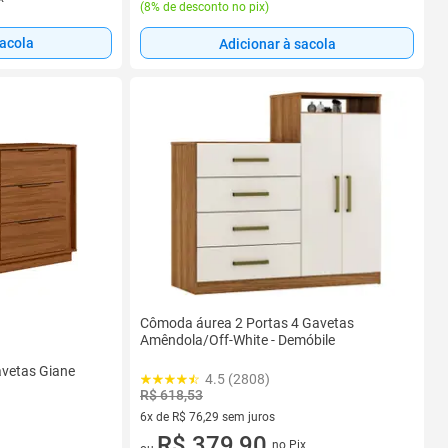
(
8% de desconto no pix
)
sacola
Adicionar à sacola
Cômoda áurea 2 Portas 4 Gavetas
Amêndola/Off-White - Demóbile
vetas Giane
4.5 (2808)
R$ 618,53
6x de R$ 76,29 sem juros
6 vez de R$ 76,29 sem juros
R$ 379,90
no Pix