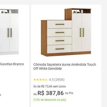
 Gavetas Branco
Cômoda Sapateira áurea Amêndola Touch
Off White Demóbile
4.5 (2808)
6x de R$ 73,46 sem juros
6 vez de R$ 73,46 sem juros
R$ 387,86
no Pix
ou
x
(
12% de desconto no pix
)