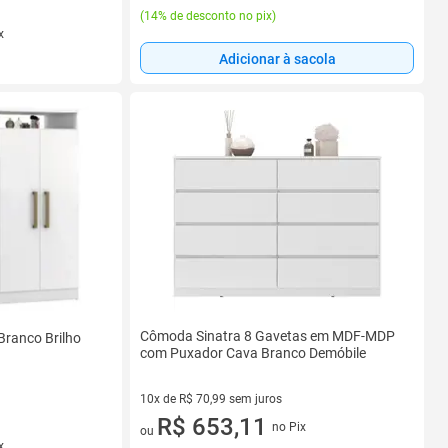
(
14% de desconto no pix
)
x
Adicionar à sacola
Cômoda Sinatra 8 Gavetas em MDF-MDP
ranco Brilho
com Puxador Cava Branco Demóbile
10x de R$ 70,99 sem juros
10 vez de R$ 70,99 sem juros
R$ 653,11
no Pix
ou
x