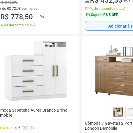
R$ 452,33
no Pi
ou
 1.045,00
x de R$ 72,08 sem juros
(
17% de desconto no pix
)
vez de R$ 72,08 sem juros
R$ 778,50
Cupom
R$ 5 OFF
no Pix
u
% de desconto no pix
)
Adicionar à 
moda Sapateira Áurea Branco Brilho
móbile
Cômoda 7 Gavetas 2 Port
4.5 (2812)
London Demóbile