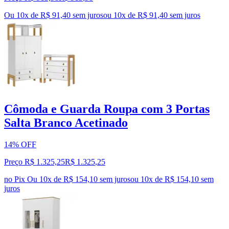
Ou 10x de R$ 91,40 sem juros
ou
10
x de
R$ 91,40
sem juros
Cômoda e Guarda Roupa com 3 Portas
Salta Branco Acetinado
14% OFF
Preço R$ 1.325,25
R$
1.325
,
25
no Pix
Ou 10x de R$ 154,10 sem juros
ou
10
x de
R$ 154,10
sem
juros