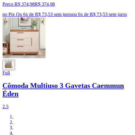
Preço R$ 374,98
R$
374
,
98
no Pix
Ou 6x de R$ 73,53 sem juros
ou
6
x de
R$ 73,53
sem juros
Full
Cômoda Multiuso 3 Gavetas Caemmun
Éden
2.5