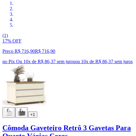
(1)
17% OFF
Preço R$ 716,90
R$
716
,
90
no Pix
Ou 10x de R$ 86,37 sem juros
ou
10
x de
R$ 86,37
sem juros
+1
Cômoda Gaveteiro Retrô 3 Gavetas Para