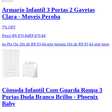
Armario Infantil 3 Portas 2 Gavetas
Clara - Moveis Peroba
7% OFF
Preço R$ 870,84
R$
870
,
84
no Pix
Ou 10x de R$ 93,64 sem juros
ou
10
x de
R$ 93,64
sem juros
Cômoda Infantil Com Guarda Roupa 3
Portas Duda Branco Brilho - Phoenix
Baby