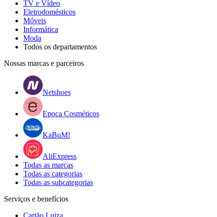
TV e Vídeo
Eletrodomésticos
Móveis
Informática
Moda
Todos os departamentos
Nossas marcas e parceiros
Netshoes
Epoca Cosméticos
KaBuM!
AliExpress
Todas as marcas
Todas as categorias
Todas as subcategorias
Serviços e benefícios
Cartão Luiza