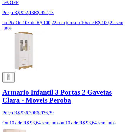
5% OFF
Preço R$ 952,13
R$
952
,
13
no Pix
Ou 10x de R$ 100,22 sem juros
ou
10
x de
R$ 100,22
sem
juros
Armario Infantil 3 Portas 2 Gavetas
Clara - Moveis Peroba
Preço R$ 936,39
R$
936
,
39
Ou 10x de R$ 93,64 sem juros
ou
10
x de
R$ 93,64
sem juros