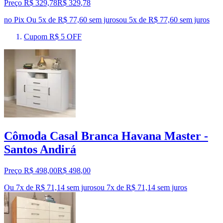
Preço R$ 329,78
R$
329
,
78
no Pix
Ou 5x de R$ 77,60 sem juros
ou
5
x de
R$ 77,60
sem juros
Cupom R$ 5 OFF
Cômoda Casal Branca Havana Master -
Santos Andirá
Preço R$ 498,00
R$
498
,
00
Ou 7x de R$ 71,14 sem juros
ou
7
x de
R$ 71,14
sem juros