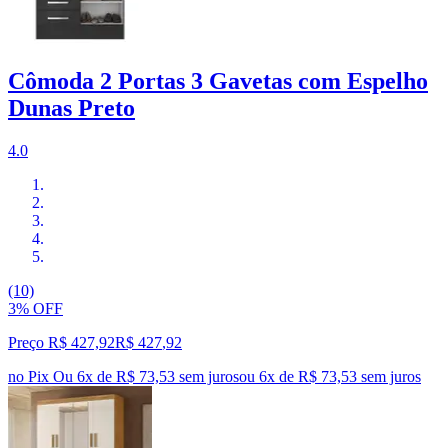
Cômoda 2 Portas 3 Gavetas com Espelho
Dunas Preto
4.0
(10)
3% OFF
Preço R$ 427,92
R$
427
,
92
no Pix
Ou 6x de R$ 73,53 sem juros
ou
6
x de
R$ 73,53
sem juros