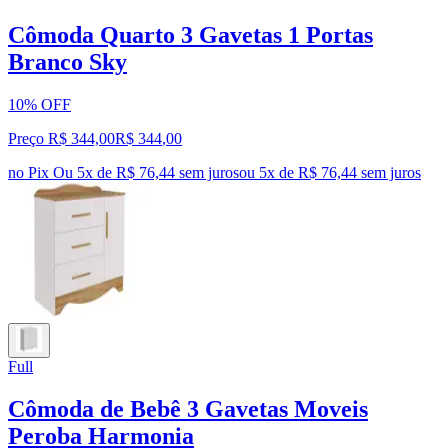
Cômoda Quarto 3 Gavetas 1 Portas
Branco Sky
10% OFF
Preço R$ 344,00
R$
344
,
00
no Pix
Ou 5x de R$ 76,44 sem juros
ou
5
x de
R$ 76,44
sem juros
Full
Cômoda de Bebê 3 Gavetas Moveis
Peroba Harmonia