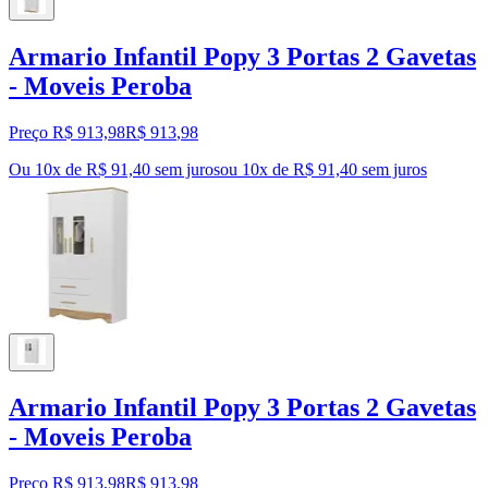
Armario Infantil Popy 3 Portas 2 Gavetas
- Moveis Peroba
Preço R$ 913,98
R$
913
,
98
Ou 10x de R$ 91,40 sem juros
ou
10
x de
R$ 91,40
sem juros
Armario Infantil Popy 3 Portas 2 Gavetas
- Moveis Peroba
Preço R$ 913,98
R$
913
,
98