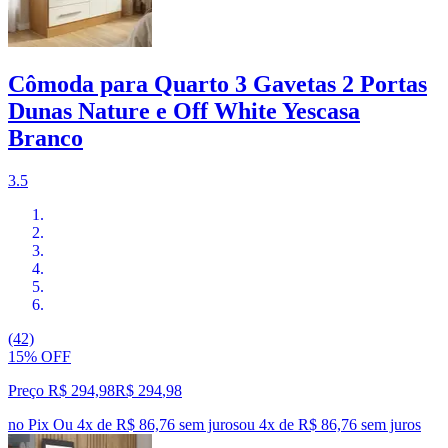
Cômoda para Quarto 3 Gavetas 2 Portas
Dunas Nature e Off White Yescasa
Branco
3.5
(42)
15% OFF
Preço R$ 294,98
R$
294
,
98
no Pix
Ou 4x de R$ 86,76 sem juros
ou
4
x de
R$ 86,76
sem juros