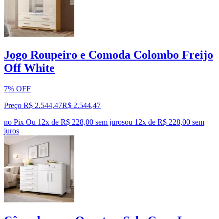
Jogo Roupeiro e Comoda Colombo Freijo
Off White
7% OFF
Preço R$ 2.544,47
R$
2.544
,
47
no Pix
Ou 12x de R$ 228,00 sem juros
ou
12
x de
R$ 228,00
sem
juros