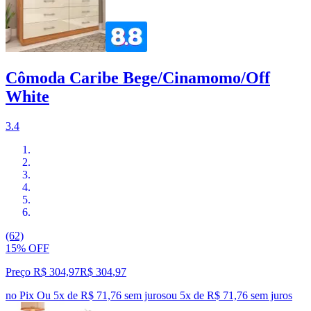
Cômoda Caribe Bege/Cinamomo/Off
White
3.4
(62)
15% OFF
Preço R$ 304,97
R$
304
,
97
no Pix
Ou 5x de R$ 71,76 sem juros
ou
5
x de
R$ 71,76
sem juros