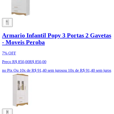
Armario Infantil Popy 3 Portas 2 Gavetas
- Moveis Peroba
7% OFF
Preço R$ 850,00
R$
850
,
00
no Pix
Ou 10x de R$ 91,40 sem juros
ou
10
x de
R$ 91,40
sem juros