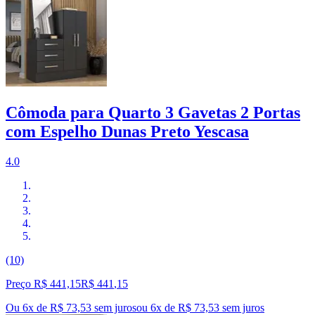
Cômoda para Quarto 3 Gavetas 2 Portas
com Espelho Dunas Preto Yescasa
4.0
(10)
Preço R$ 441,15
R$
441
,
15
Ou 6x de R$ 73,53 sem juros
ou
6
x de
R$ 73,53
sem juros