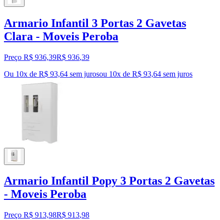
Armario Infantil 3 Portas 2 Gavetas
Clara - Moveis Peroba
Preço R$ 936,39
R$
936
,
39
Ou 10x de R$ 93,64 sem juros
ou
10
x de
R$ 93,64
sem juros
Armario Infantil Popy 3 Portas 2 Gavetas
- Moveis Peroba
Preço R$ 913,98
R$
913
,
98