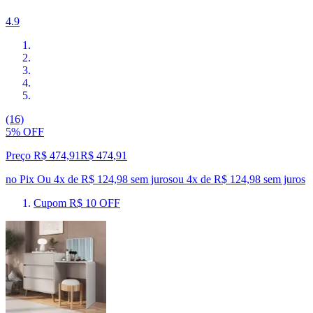
4.9
(16)
5% OFF
Preço R$ 474,91
R$
474
,
91
no Pix
Ou 4x de R$ 124,98 sem juros
ou
4
x de
R$ 124,98
sem juros
Cupom R$ 10 OFF