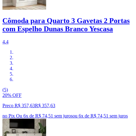
Cômoda para Quarto 3 Gavetas 2 Portas
com Espelho Dunas Branco Yescasa
4.4
(5)
20% OFF
Preço R$ 357,63
R$
357
,
63
no Pix
Ou 6x de R$ 74,51 sem juros
ou
6
x de
R$ 74,51
sem juros