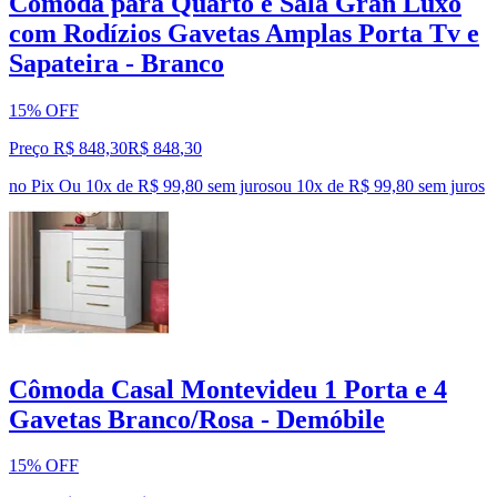
Cômoda para Quarto e Sala Gran Luxo
com Rodízios Gavetas Amplas Porta Tv e
Sapateira - Branco
15% OFF
Preço R$ 848,30
R$
848
,
30
no Pix
Ou 10x de R$ 99,80 sem juros
ou
10
x de
R$ 99,80
sem juros
Cômoda Casal Montevideu 1 Porta e 4
Gavetas Branco/Rosa - Demóbile
15% OFF