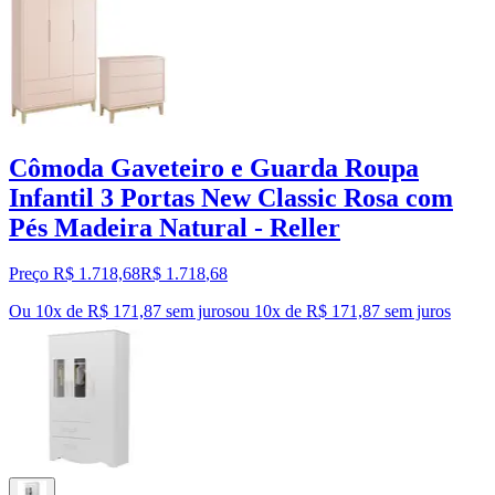
Cômoda Gaveteiro e Guarda Roupa
Infantil 3 Portas New Classic Rosa com
Pés Madeira Natural - Reller
Preço R$ 1.718,68
R$
1.718
,
68
Ou 10x de R$ 171,87 sem juros
ou
10
x de
R$ 171,87
sem juros