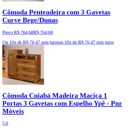
Cômoda Penteadeira com 3 Gavetas
Curve Bege/Dunas
Preço R$ 764,68
R$
764
,
68
Ou 10x de R$ 76,47 sem juros
ou
10
x de
R$ 76,47
sem juros
Cômoda Cuiabá Madeira Maciça 1
Portas 3 Gavetas com Espelho Ypê - Pnr
Móveis
5.0