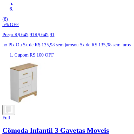
(8)
5% OFF
Preço R$ 645,91
R$
645
,
91
no Pix
Ou 5x de R$ 135,98 sem juros
ou
5
x de
R$ 135,98
sem juros
Cupom R$ 100 OFF
Full
Cômoda Infantil 3 Gavetas Moveis