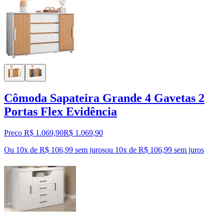
Cômoda Sapateira Grande 4 Gavetas 2
Portas Flex Evidência
Preço R$ 1.069,90
R$
1.069
,
90
Ou 10x de R$ 106,99 sem juros
ou
10
x de
R$ 106,99
sem juros