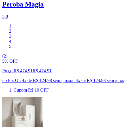
Peroba Magia
5.0
(2)
5% OFF
Preço R$ 474,91
R$
474
,
91
no Pix
Ou 4x de R$ 124,98 sem juros
ou
4
x de
R$ 124,98
sem juros
Cupom R$ 10 OFF