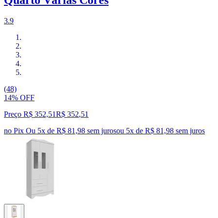
Quarto Várias Cores
3.9
(48)
14% OFF
Preço R$ 352,51
R$
352
,
51
no Pix
Ou 5x de R$ 81,98 sem juros
ou
5
x de
R$ 81,98
sem juros