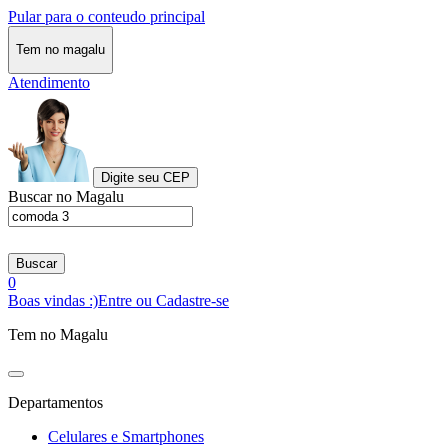
Pular para o conteudo principal
Tem no magalu
Atendimento
Digite seu CEP
Buscar no Magalu
Buscar
0
Boas vindas :)
Entre ou Cadastre-se
Tem no Magalu
Departamentos
Celulares e Smartphones