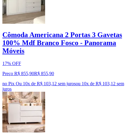
Cômoda Americana 2 Portas 3 Gavetas
100% Mdf Branco Fosco - Panorama
Móveis
17% OFF
Preço R$ 855,90
R$
855
,
90
no Pix
Ou 10x de R$ 103,12 sem juros
ou
10
x de
R$ 103,12
sem
juros