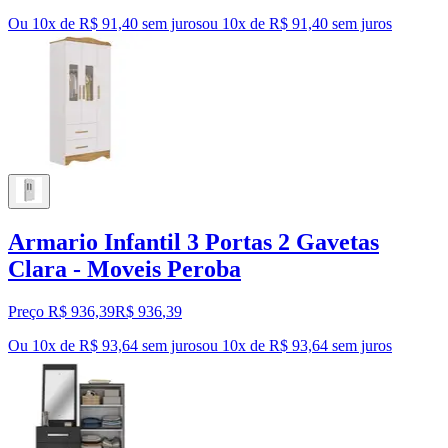
Ou 10x de R$ 91,40 sem juros
ou
10
x de
R$ 91,40
sem juros
Armario Infantil 3 Portas 2 Gavetas
Clara - Moveis Peroba
Preço R$ 936,39
R$
936
,
39
Ou 10x de R$ 93,64 sem juros
ou
10
x de
R$ 93,64
sem juros