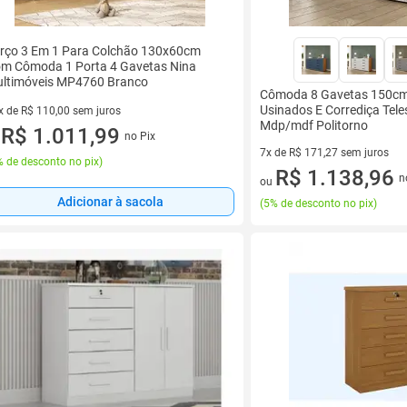
rço 3 Em 1 Para Colchão 130x60cm
m Cômoda 1 Porta 4 Gavetas Nina
ltimóveis MP4760 Branco
Cômoda 8 Gavetas 150cm
Usinados E Corrediça Tel
x de R$ 110,00 sem juros
Mdp/mdf Politorno
vez de R$ 110,00 sem juros
R$ 1.011,99
no Pix
u
7x de R$ 171,27 sem juros
 de desconto no pix
)
7 vez de R$ 171,27 sem juros
R$ 1.138,96
n
ou
Adicionar à sacola
(
5% de desconto no pix
)