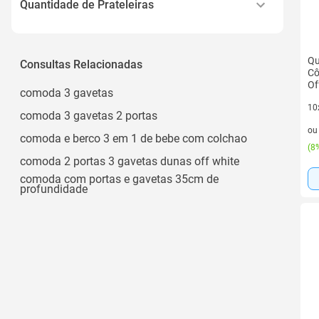
Infantil
Quantidade de Prateleiras
Amadores e Entusiastas
Ver todos
2 Prateleiras
Bebê
3 Prateleiras
Qu
Consultas Relacionadas
Casal
Cô
5
Of
Ver todos
comoda 3 gavetas
10
comoda 3 gavetas 2 portas
10 
o
comoda e berco 3 em 1 de bebe com colchao
(
8%
comoda 2 portas 3 gavetas dunas off white
comoda com portas e gavetas 35cm de
profundidade