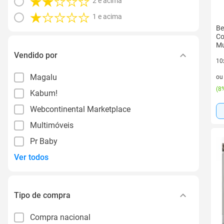
2 e acima
1 e acima
Be
Co
Mu
Vendido por
10
10 
Magalu
o
(
8%
Kabum!
Webcontinental Marketplace
Multimóveis
Pr Baby
Ver todos
Tipo de compra
Compra nacional