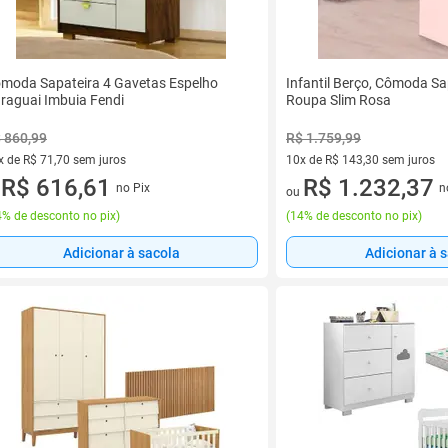
moda Sapateira 4 Gavetas Espelho
Infantil Berço, Cômoda Sa
raguai Imbuia Fendi
Roupa Slim Rosa
 860,99
R$ 1.759,99
x de R$ 71,70 sem juros
10x de R$ 143,30 sem juros
vez de R$ 71,70 sem juros
R$ 616,61
10 vez de R$ 143,30 sem juro
R$ 1.232,37
no Pix
n
u
ou
% de desconto no pix
)
(
14% de desconto no pix
)
Adicionar à sacola
Adicionar à 