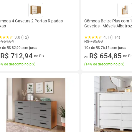
moda 4 Gavetas 2 Portas Ripadas
Cômoda Belize Plus com 1
xas
Gavetas - Móveis Albatroz
3.8 (12)
4.1 (114)
 961,64
R$ 785,00
x de R$ 82,90 sem juros
10x de R$ 76,15 sem juros
vez de R$ 82,90 sem juros
R$ 712,94
10 vez de R$ 76,15 sem juros
R$ 654,85
no Pix
no Pi
u
ou
% de desconto no pix
)
(
14% de desconto no pix
)