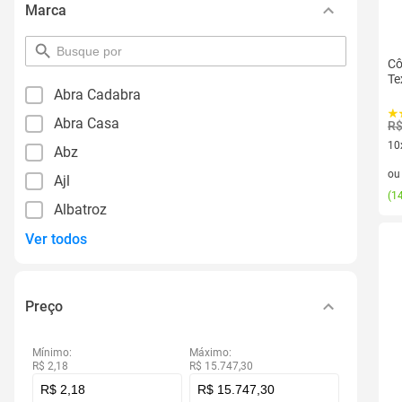
Marca
pesquisar
Cô
por
Te
filtro
Abra Cadabra
Abra Casa
R$
10
Abz
10 
o
Ajl
(
14
Albatroz
Ver todos
Preço
Mínimo:
Máximo:
R$ 2,18
R$ 15.747,30