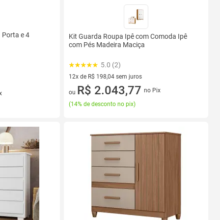
 Porta e 4
Kit Guarda Roupa Ipê com Comoda Ipê
com Pés Madeira Maciça
5.0 (2)
12x de R$ 198,04 sem juros
12 vez de R$ 198,04 sem juros
R$ 2.043,77
no Pix
ou
x
(
14% de desconto no pix
)