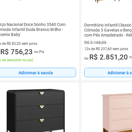
rço Nacional Doce Sonho 3540 Com
Dormitório Infantil Classic
moda Infantil Duda Branco Brilho -
Cômoda 3 Gavetas e Berç
oenix Baby
com Pés Amadeirado - Rel
R$ 3.168,00
x de R$ 82,20 sem juros
12x de R$ 237,60 sem juros
vez de R$ 82,20 sem juros
R$ 756,23
no Pix
u
12 vez de R$ 237,60 sem juro
R$ 2.851,20
n
ou
 de desconto no pix
)
Adicionar à sacola
Adicionar à 