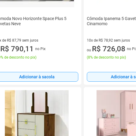
moda Novo Horizonte Space Plus 5
Cômoda Ipanema 5 Gaveta
vetas Neve
Cinamomo
x de R$ 87,79 sem juros
10x de R$ 78,92 sem juros
vez de R$ 87,79 sem juros
R$ 790,11
10 vez de R$ 78,92 sem juros
R$ 726,08
no Pix
no Pi
u
ou
% de desconto no pix
)
(
8% de desconto no pix
)
Adicionar à sacola
Adicionar à 