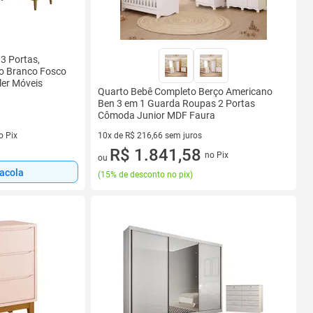
 3 Portas,
o Branco Fosco
ler Móveis
Quarto Bebê Completo Berço Americano
Ben 3 em 1 Guarda Roupas 2 Portas
Cômoda Junior MDF Faura
s
o Pix
10x de R$ 216,66 sem juros
10 vez de R$ 216,66 sem juros
R$ 1.841,58
no Pix
ou
sacola
(
15% de desconto no pix
)