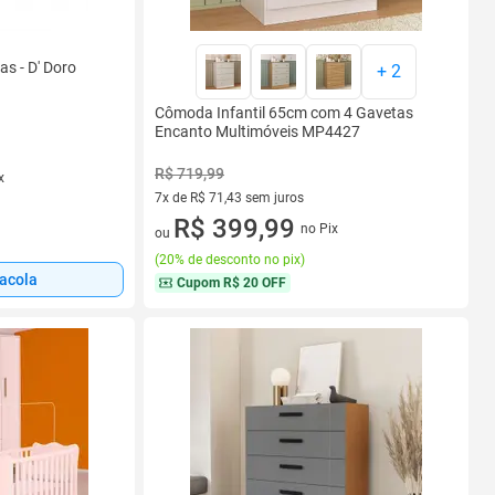
s - D' Doro
+
2
Cômoda Infantil 65cm com 4 Gavetas
Encanto Multimóveis MP4427
R$ 719,99
x
7x de R$ 71,43 sem juros
7 vez de R$ 71,43 sem juros
R$ 399,99
no Pix
ou
(
20% de desconto no pix
)
sacola
Cupom
R$ 20 OFF