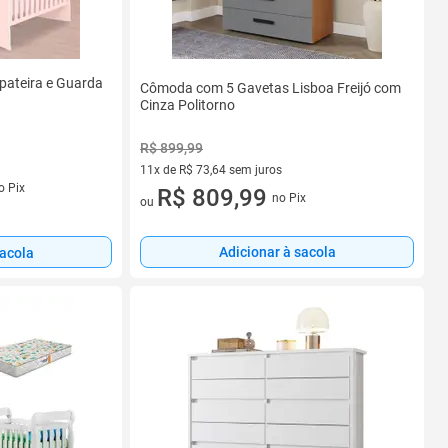
pateira e Guarda
Cômoda com 5 Gavetas Lisboa Freijó com
Cinza Politorno
R$ 899,99
11x de R$ 73,64 sem juros
s
o Pix
11 vez de R$ 73,64 sem juros
R$ 809,99
no Pix
ou
Adicionar à sacola
sacola