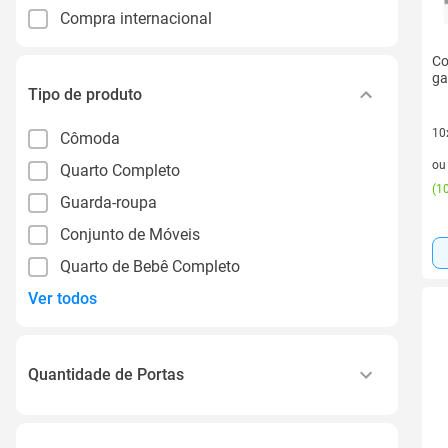
Compra internacional
Co
ga
Tipo de produto
10
Cômoda
10 
o
Quarto Completo
(
10
Guarda-roupa
Conjunto de Móveis
Quarto de Bebê Completo
Ver todos
Quantidade de Portas
1