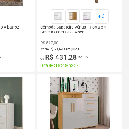
+
3
o Albatroz
Cômoda Sapateira Vênus 1 Porta e 4
Gavetas com Pés - Moval
R$ 517,00
7x de R$ 71,64 sem juros
7 vez de R$ 71,64 sem juros
R$ 431,28
x
no Pix
ou
(
14% de desconto no pix
)