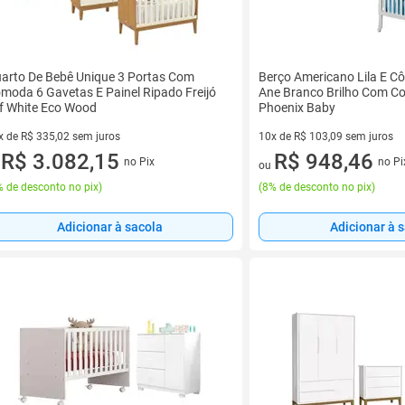
arto De Bebê Unique 3 Portas Com
Berço Americano Lila E Cô
moda 6 Gavetas E Painel Ripado Freijó
Ane Branco Brilho Com Co
f White Eco Wood
Phoenix Baby
x de R$ 335,02 sem juros
10x de R$ 103,09 sem juros
vez de R$ 335,02 sem juros
R$ 3.082,15
10 vez de R$ 103,09 sem juro
R$ 948,46
no Pix
no Pi
u
ou
 de desconto no pix
)
(
8% de desconto no pix
)
Adicionar à sacola
Adicionar à 