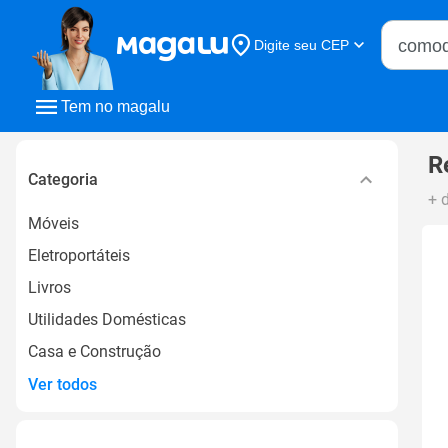
Buscar n
Digite seu CEP
Buscar
Tem no magalu
R
Categoria
+ 
Móveis
Eletroportáteis
Livros
Utilidades Domésticas
Casa e Construção
Ver todos