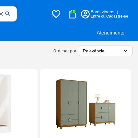
0
Boas vindas :)
Entre ou Cadastre-se
Atendimento
Ordenar por