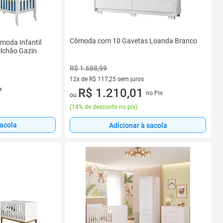
Cômoda com 10 Gavetas Loanda Branco
moda Infantil
lchão Gazin
R$ 1.688,99
12x de R$ 117,25 sem juros
s
x
12 vez de R$ 117,25 sem juros
R$ 1.210,01
no Pix
ou
(
14% de desconto no pix
)
sacola
Adicionar à sacola