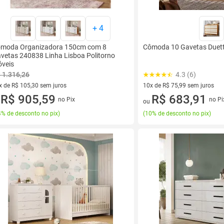
+
4
moda Organizadora 150cm com 8
Cômoda 10 Gavetas Duett
vetas 240838 Linha Lisboa Politorno
veis
 1.316,26
4.3 (6)
x de R$ 105,30 sem juros
10x de R$ 75,99 sem juros
vez de R$ 105,30 sem juros
R$ 905,59
10 vez de R$ 75,99 sem juros
R$ 683,91
no Pix
no Pi
u
ou
% de desconto no pix
)
(
10% de desconto no pix
)