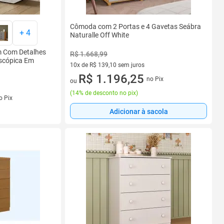
Cômoda com 2 Portas e 4 Gavetas Seábra
+
4
Naturalle Off White
 Com Detalhes
R$ 1.668,99
escópica Em
10x de R$ 139,10 sem juros
10 vez de R$ 139,10 sem juros
R$ 1.196,25
no Pix
ou
(
14% de desconto no pix
)
o Pix
Adicionar à sacola