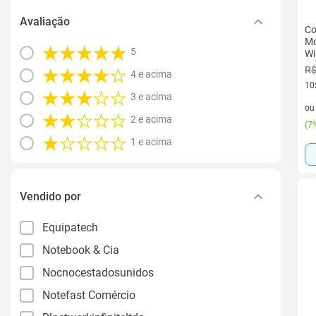
Avaliação
Co
Mo
5
Wi
R$
4 e acima
10
3 e acima
10 
o
2 e acima
(
7%
1 e acima
Vendido por
Equipatech
Notebook & Cia
Nocnocestadosunidos
Notefast Comércio