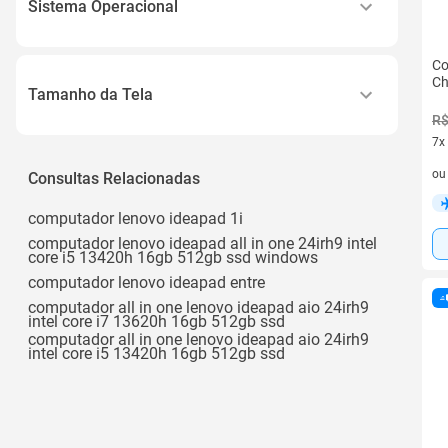
Sistema Operacional
Windows 11
Co
Chromeos
Ch
Tamanho da Tela
R$
14 a 16.9
7x
7 v
o
Consultas Relacionadas
computador lenovo ideapad 1i
computador lenovo ideapad all in one 24irh9 intel
core i5 13420h 16gb 512gb ssd windows
computador lenovo ideapad entre
computador all in one lenovo ideapad aio 24irh9
intel core i7 13620h 16gb 512gb ssd
computador all in one lenovo ideapad aio 24irh9
intel core i5 13420h 16gb 512gb ssd