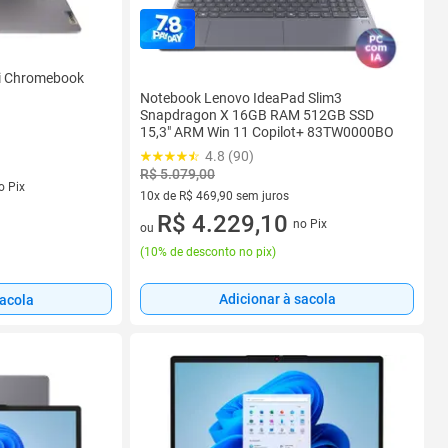
i Chromebook
Notebook Lenovo IdeaPad Slim3
Snapdragon X 16GB RAM 512GB SSD
15,3" ARM Win 11 Copilot+ 83TW0000BO
4.8 (90)
R$ 5.079,00
o Pix
10x de R$ 469,90 sem juros
10 vez de R$ 469,90 sem juros
R$ 4.229,10
no Pix
ou
(
10% de desconto no pix
)
Adicionar à sacola
sacola