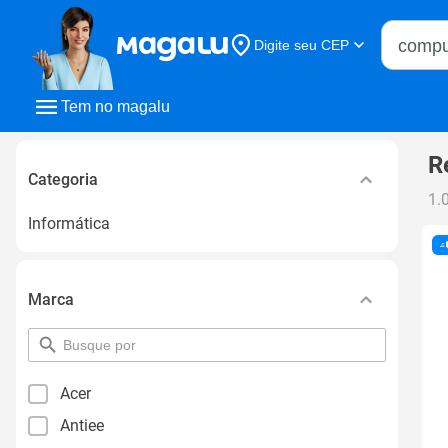
Buscar n
Digite seu CEP
Buscar
Tem no magalu
R
Categoria
1.
Informática
Marca
pesquisar
por
filtro
Acer
Antiee