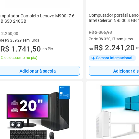
Computador portátil Leno
mputador Completo Lenovo M900 I7 6
Intel Celeron N4500 4 GB
B SSD 240GB
R$ 2.306,93
 2.250,00
7x de R$ 320,17 sem juros
 de R$ 289,29 sem juros
7 vez de R$ 320,17 sem juros
R$ 2.241,20
ez de R$ 289,29 sem juros
R$ 1.741,50
n
no Pix
ou
u
% de desconto no pix
)
Compra Internacional
Adicionar à sacola
Adicionar à 