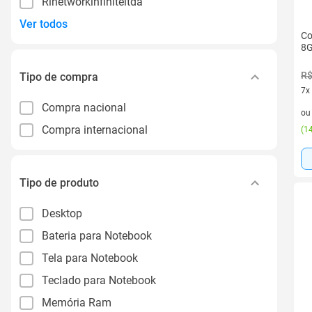
Rlnetworkinfiniteltda
Ver todos
Co
8G
R$
Tipo de compra
7x
7 v
Compra nacional
o
Compra internacional
(
14
Tipo de produto
Desktop
Bateria para Notebook
Tela para Notebook
Teclado para Notebook
Memória Ram