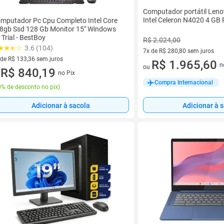
Computador portátil Leno
Intel Celeron N4020 4 G
mputador Pc Cpu Completo Intel Core
 8gb Ssd 128 Gb Monitor 15" Windows
 Trial - BestBoy
R$ 2.024,00
3.6 (104)
7x de R$ 280,80 sem juros
 de R$ 133,36 sem juros
7 vez de R$ 280,80 sem juros
R$ 1.965,60
n
ou
ez de R$ 133,36 sem juros
R$ 840,19
no Pix
u
Compra Internacional
% de desconto no pix
)
Adicionar à sacola
Adicionar à 