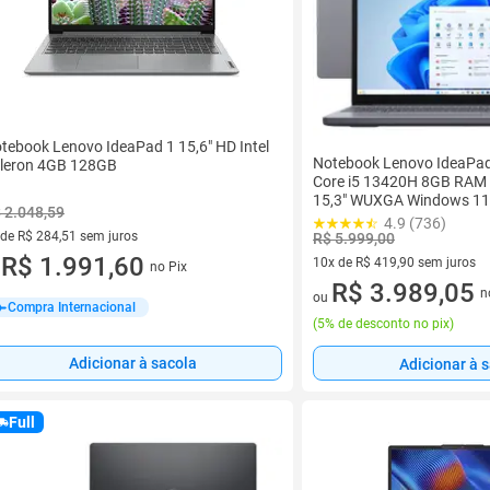
tebook Lenovo IdeaPad 1 15,6" HD Intel
Notebook Lenovo IdeaPad S
leron 4GB 128GB
Core i5 13420H 8GB RAM
15,3" WUXGA Windows 11 
 2.048,59
Graphics 83NS0002BR
4.9 (736)
 de R$ 284,51 sem juros
R$ 5.999,00
ez de R$ 284,51 sem juros
R$ 1.991,60
10x de R$ 419,90 sem juros
no Pix
u
10 vez de R$ 419,90 sem juro
R$ 3.989,05
n
ou
Compra Internacional
(
5% de desconto no pix
)
Adicionar à sacola
Adicionar à 
Full