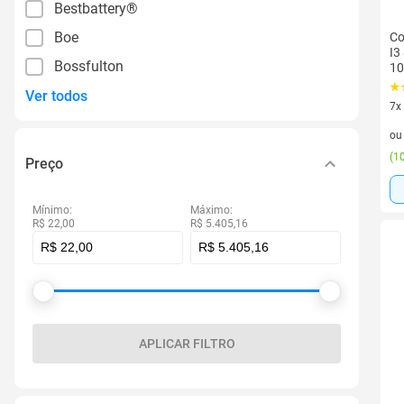
Bestbattery®
Boe
Co
I3
Bossfulton
10
Ver todos
7x
7 v
o
(
10
Preço
Mínimo:
Máximo:
R$ 22,00
R$ 5.405,16
APLICAR FILTRO