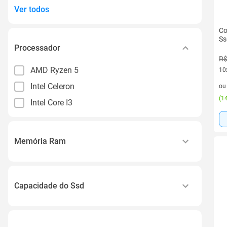
Ver todos
Co
Ss
Processador
R$
AMD Ryzen 5
10
10 
Intel Celeron
o
(
14
Intel Core I3
Memória Ram
4gb
8gb
Capacidade do Ssd
16gb
Abaixo de 256gb
512gb a 999gb