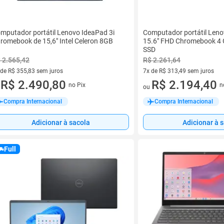
mputador portátil Lenovo IdeaPad 3i
Computador portátil Leno
romebook de 15,6" Intel Celeron 8GB
15.6" FHD Chromebook 4
SSD
 2.565,42
R$ 2.261,64
 de R$ 355,83 sem juros
7x de R$ 313,49 sem juros
ez de R$ 355,83 sem juros
R$ 2.490,80
7 vez de R$ 313,49 sem juros
R$ 2.194,40
no Pix
n
u
ou
Compra Internacional
Compra Internacional
Adicionar à sacola
Adicionar à 
Full