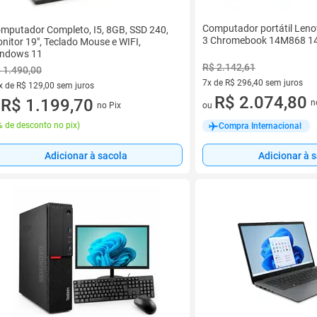
Computador portátil Leno
mputador Completo, I5, 8GB, SSD 240,
3 Chromebook 14M868 14
nitor 19", Teclado Mouse e WIFI,
ndows 11
R$ 2.142,61
 1.490,00
7x de R$ 296,40 sem juros
x de R$ 129,00 sem juros
7 vez de R$ 296,40 sem juros
R$ 2.074,80
vez de R$ 129,00 sem juros
R$ 1.199,70
n
no Pix
ou
u
 de desconto no pix
)
Compra Internacional
Adicionar à sacola
Adicionar à 