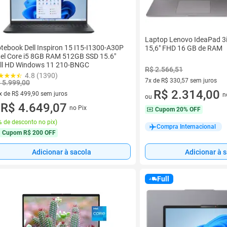
Laptop Lenovo IdeaPad 3
tebook Dell Inspiron 15 I15-I1300-A30P
15,6" FHD 16 GB de RAM
tel Core i5 8GB RAM 512GB SSD 15.6"
ll HD Windows 11 210-BNGC
R$ 2.566,51
4.8 (1390)
7x de R$ 330,57 sem juros
 5.999,00
7 vez de R$ 330,57 sem juros
R$ 2.314,00
x de R$ 499,90 sem juros
n
ou
vez de R$ 499,90 sem juros
R$ 4.649,07
no Pix
Cupom
20% OFF
u
 de desconto no pix
)
Compra Internacional
Cupom
R$ 200 OFF
Adicionar à sacola
Adicionar à 
Full