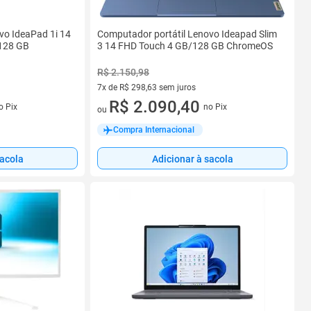
vo IdeaPad 1i 14
Computador portátil Lenovo Ideapad Slim
 128 GB
3 14 FHD Touch 4 GB/128 GB ChromeOS
R$ 2.150,98
7x de R$ 298,63 sem juros
7 vez de R$ 298,63 sem juros
R$ 2.090,40
o Pix
no Pix
ou
Compra Internacional
sacola
Adicionar à sacola