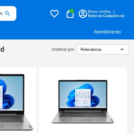
0
Boas vindas :)
Entre ou Cadastre-se
Atendimento
ad
Ordenar por