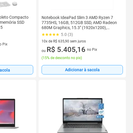
pleto Compacto
Notebook IdeaPad Slim 3 AMD Ryzen 7
e memória SSD
7735HS, 16GB, 512GB SSD, AMD Radeon
.5
680M Graphics, 15.3" (1920x1200),
Windows 11, 83MM0002BO
5.0 (3)
10x de R$ 635,90 sem juros
s
o Pix
10 vez de R$ 635,90 sem juros
R$ 5.405,16
no Pix
ou
(
15% de desconto no pix
)
Adicionar à sacola
sacola