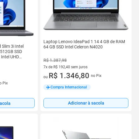
Laptop Lenovo IdeaPad 1 14 4 GB de RAM
lim 3i Intel
64 GB SSD Intel Celeron N4020
 512GB SSD
Intel UHD
R$ 1.387,98
7x de R$ 192,40 sem juros
7 vez de R$ 192,40 sem juros
R$ 1.346,80
no Pix
ou
s
o Pix
Compra Internacional
Adicionar à sacola
sacola