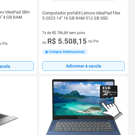
vo IdeaPad Slim
Computador portátil Lenovo IdeaPad Flex
" 4 GB RAM
5-2023 14" 16 GB RAM 512 GB SSD
7x de R$ 786,88 sem juros
7 vez de R$ 786,88 sem juros
R$ 5.508,15
no Pix
ou
o Pix
Compra Internacional
Adicionar à sacola
sacola