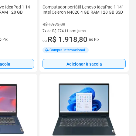
vo IdeaPad 1 14
Computador portátil Lenovo IdeaPad 1 14"
B RAM 128 GB
Intel Celeron N4020 4 GB RAM 128 GB SSD
R$ 1.973,09
7x de R$ 274,11 sem juros
7 vez de R$ 274,11 sem juros
R$ 1.918,80
o Pix
no Pix
ou
Compra Internacional
sacola
Adicionar à sacola