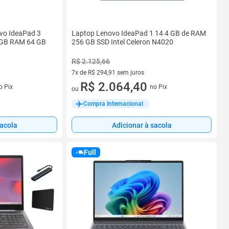
vo IdeaPad 3
Laptop Lenovo IdeaPad 1 14 4 GB de RAM
 GB RAM 64 GB
256 GB SSD Intel Celeron N4020
R$ 2.125,66
7x de R$ 294,91 sem juros
7 vez de R$ 294,91 sem juros
R$ 2.064,40
o Pix
no Pix
ou
Compra Internacional
sacola
Adicionar à sacola
Full