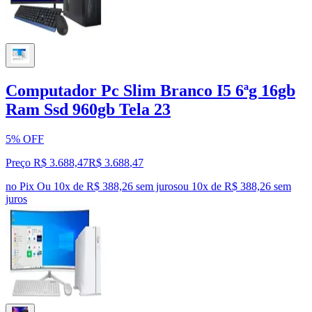
Computador Pc Slim Branco I5 6ªg 16gb
Ram Ssd 960gb Tela 23
5% OFF
Preço R$ 3.688,47
R$
3.688
,
47
no Pix
Ou 10x de R$ 388,26 sem juros
ou
10
x de
R$ 388,26
sem
juros