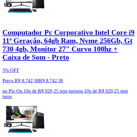
Computador Pc Corporativo Intel Core i9
11ª Geração, 64gb Ram, Nvme 256Gb, Gt
730 4gb, Monitor 27" Curvo 100hz +
Caixa de Som - Preto
5% OFF
Preço R$ 8.742,38
R$
8.742
,
38
no Pix
Ou 10x de R$ 920,25 sem juros
ou
10
x de
R$ 920,25
sem
juros