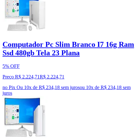
Computador Pc Slim Branco I7 16g Ram
Ssd 480gb Tela 23 Plana
5% OFF
Preço R$ 2.224,71
R$
2.224
,
71
no Pix
Ou 10x de R$ 234,18 sem juros
ou
10
x de
R$ 234,18
sem
juros