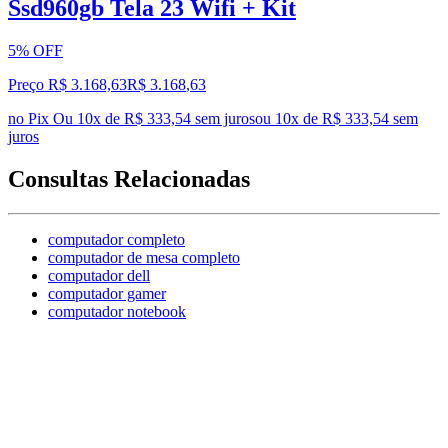
Ssd960gb Tela 23 Wifi + Kit
5% OFF
Preço R$ 3.168,63
R$
3.168
,
63
no Pix
Ou 10x de R$ 333,54 sem juros
ou
10
x de
R$ 333,54
sem
juros
Consultas Relacionadas
computador completo
computador de mesa completo
computador dell
computador gamer
computador notebook