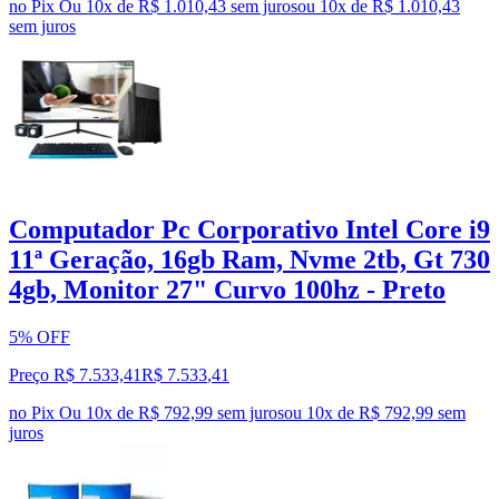
no Pix
Ou 10x de R$ 1.010,43 sem juros
ou
10
x de
R$ 1.010,43
sem juros
Computador Pc Corporativo Intel Core i9
11ª Geração, 16gb Ram, Nvme 2tb, Gt 730
4gb, Monitor 27" Curvo 100hz - Preto
5% OFF
Preço R$ 7.533,41
R$
7.533
,
41
no Pix
Ou 10x de R$ 792,99 sem juros
ou
10
x de
R$ 792,99
sem
juros