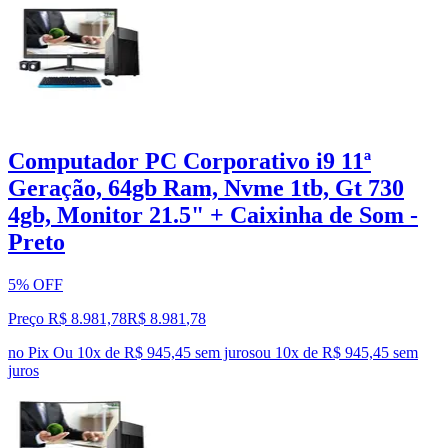
Computador PC Corporativo i9 11ª
Geração, 64gb Ram, Nvme 1tb, Gt 730
4gb, Monitor 21.5" + Caixinha de Som -
Preto
5% OFF
Preço R$ 8.981,78
R$
8.981
,
78
no Pix
Ou 10x de R$ 945,45 sem juros
ou
10
x de
R$ 945,45
sem
juros