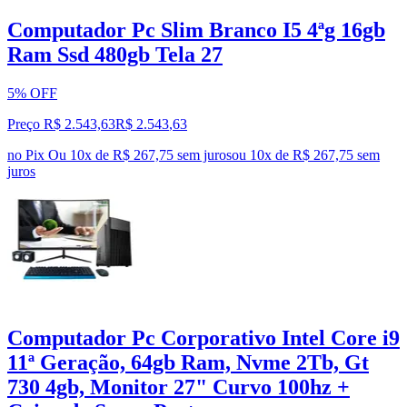
Computador Pc Slim Branco I5 4ªg 16gb
Ram Ssd 480gb Tela 27
5% OFF
Preço R$ 2.543,63
R$
2.543
,
63
no Pix
Ou 10x de R$ 267,75 sem juros
ou
10
x de
R$ 267,75
sem
juros
Computador Pc Corporativo Intel Core i9
11ª Geração, 64gb Ram, Nvme 2Tb, Gt
730 4gb, Monitor 27" Curvo 100hz +