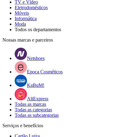
TV e Vídeo
Eletrodomésticos
Móveis
Informática
Moda
Todos os departamentos
Nossas marcas e parceiros
Netshoes
Epoca Cosméticos
KaBuM!
AliExpress
Todas as marcas
Todas as categorias
Todas as subcategorias
Serviços e benefícios
Cartão Luiza