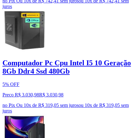
no Pix
Ou 10x de R$ 742,41 sem juros
ou
10
x de
R$ 742,41
sem
juros
Computador Pc Cpu Intel I5 10 Geração
8Gb Ddr4 Ssd 480Gb
5% OFF
Preço R$ 3.030,98
R$
3.030
,
98
no Pix
Ou 10x de R$ 319,05 sem juros
ou
10
x de
R$ 319,05
sem
juros