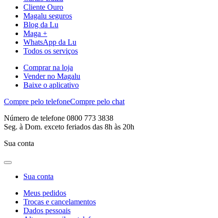
Cliente Ouro
Magalu seguros
Blog da Lu
Maga +
WhatsApp da Lu
Todos os serviços
Comprar na loja
Vender no Magalu
Baixe o aplicativo
Compre pelo telefone
Compre pelo chat
Número de telefone 0800 773 3838
Seg. à Dom. exceto feriados das 8h às 20h
Sua conta
Sua conta
Meus pedidos
Trocas e cancelamentos
Dados pessoais