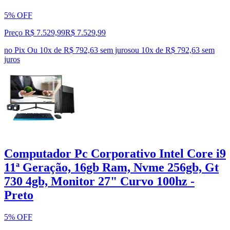
5% OFF
Preço R$ 7.529,99
R$
7.529
,
99
no Pix
Ou 10x de R$ 792,63 sem juros
ou
10
x de
R$ 792,63
sem
juros
Computador Pc Corporativo Intel Core i9
11ª Geração, 16gb Ram, Nvme 256gb, Gt
730 4gb, Monitor 27" Curvo 100hz -
Preto
5% OFF