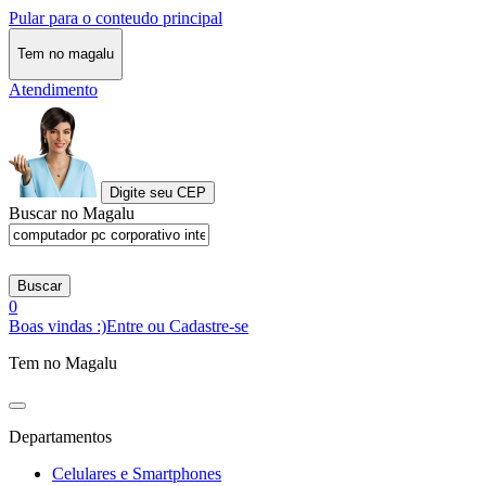
Pular para o conteudo principal
Tem no magalu
Atendimento
Digite seu CEP
Buscar no Magalu
Buscar
0
Boas vindas :)
Entre ou Cadastre-se
Tem no Magalu
Departamentos
Celulares e Smartphones