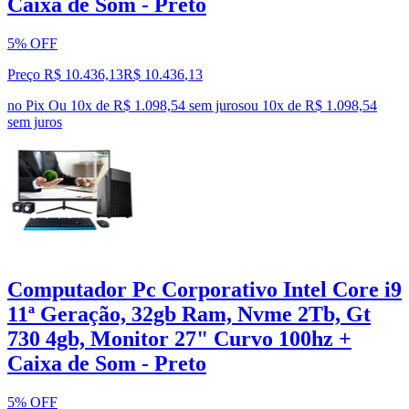
Caixa de Som - Preto
5% OFF
Preço R$ 10.436,13
R$
10.436
,
13
no Pix
Ou 10x de R$ 1.098,54 sem juros
ou
10
x de
R$ 1.098,54
sem juros
Computador Pc Corporativo Intel Core i9
11ª Geração, 32gb Ram, Nvme 2Tb, Gt
730 4gb, Monitor 27" Curvo 100hz +
Caixa de Som - Preto
5% OFF