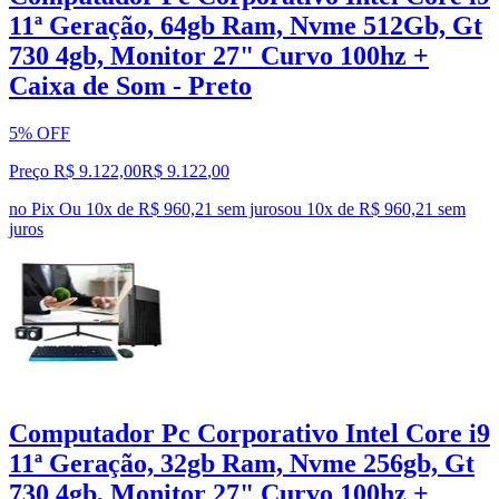
11ª Geração, 64gb Ram, Nvme 512Gb, Gt
730 4gb, Monitor 27" Curvo 100hz +
Caixa de Som - Preto
5% OFF
Preço R$ 9.122,00
R$
9.122
,
00
no Pix
Ou 10x de R$ 960,21 sem juros
ou
10
x de
R$ 960,21
sem
juros
Computador Pc Corporativo Intel Core i9
11ª Geração, 32gb Ram, Nvme 256gb, Gt
730 4gb, Monitor 27" Curvo 100hz +