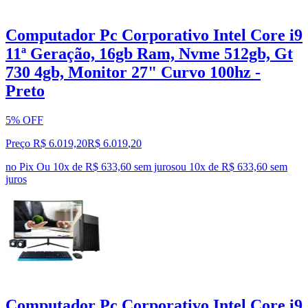
Computador Pc Corporativo Intel Core i9
11ª Geração, 16gb Ram, Nvme 512gb, Gt
730 4gb, Monitor 27" Curvo 100hz -
Preto
5% OFF
Preço R$ 6.019,20
R$
6.019
,
20
no Pix
Ou 10x de R$ 633,60 sem juros
ou
10
x de
R$ 633,60
sem
juros
Computador Pc Corporativo Intel Core i9