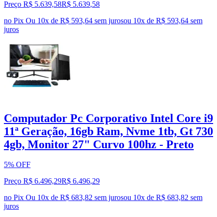
Preço R$ 5.639,58
R$
5.639
,
58
no Pix
Ou 10x de R$ 593,64 sem juros
ou
10
x de
R$ 593,64
sem
juros
Computador Pc Corporativo Intel Core i9
11ª Geração, 16gb Ram, Nvme 1tb, Gt 730
4gb, Monitor 27" Curvo 100hz - Preto
5% OFF
Preço R$ 6.496,29
R$
6.496
,
29
no Pix
Ou 10x de R$ 683,82 sem juros
ou
10
x de
R$ 683,82
sem
juros