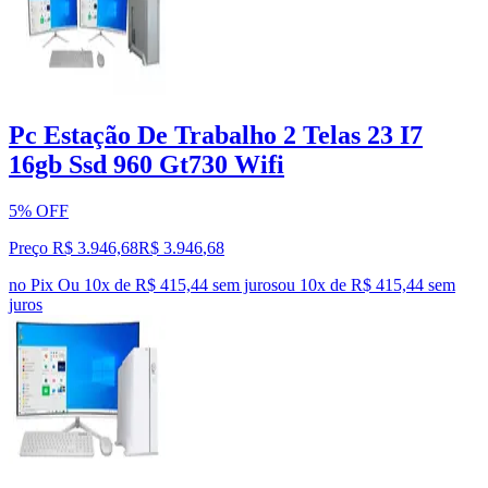
Pc Estação De Trabalho 2 Telas 23 I7
16gb Ssd 960 Gt730 Wifi
5% OFF
Preço R$ 3.946,68
R$
3.946
,
68
no Pix
Ou 10x de R$ 415,44 sem juros
ou
10
x de
R$ 415,44
sem
juros