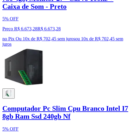
Caixa de Som - Preto
5% OFF
Preço R$ 6.673,28
R$
6.673
,
28
no Pix
Ou 10x de R$ 702,45 sem juros
ou
10
x de
R$ 702,45
sem
juros
Computador Pc Slim Cpu Branco Intel I7
8gb Ram Ssd 240gb Nf
5% OFF