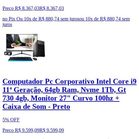
Preço R$ 8.367,03
R$
8.367
,
03
no Pix
Ou 10x de R$ 880,74 sem juros
ou
10
x de
R$ 880,74
sem
juros
Computador Pc Corporativo Intel Core i9
11ª Geração, 64gb Ram, Nvme 1Tb, Gt
730 4gb, Monitor 27" Curvo 100hz +
Caixa de Som - Preto
5% OFF
Preço R$ 9.599,09
R$
9.599
,
09