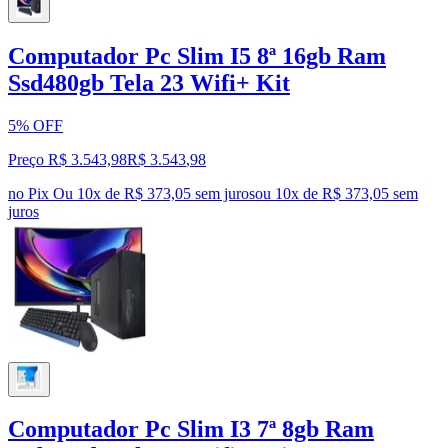
Computador Pc Slim I5 8ª 16gb Ram
Ssd480gb Tela 23 Wifi+ Kit
5% OFF
Preço R$ 3.543,98
R$
3.543
,
98
no Pix
Ou 10x de R$ 373,05 sem juros
ou
10
x de
R$ 373,05
sem
juros
Computador Pc Slim I3 7ª 8gb Ram