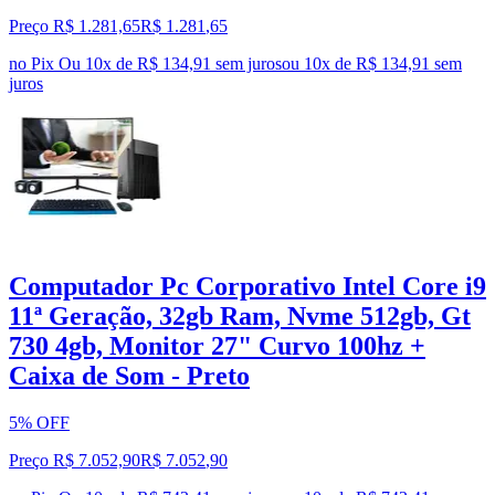
Preço R$ 1.281,65
R$
1.281
,
65
no Pix
Ou 10x de R$ 134,91 sem juros
ou
10
x de
R$ 134,91
sem
juros
Computador Pc Corporativo Intel Core i9
11ª Geração, 32gb Ram, Nvme 512gb, Gt
730 4gb, Monitor 27" Curvo 100hz +
Caixa de Som - Preto
5% OFF
Preço R$ 7.052,90
R$
7.052
,
90