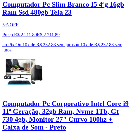
Computador Pc Slim Branco I5 4ªg 16gb
Ram Ssd 480gb Tela 23
5% OFF
Preço R$ 2.211,89
R$
2.211
,
89
no Pix
Ou 10x de R$ 232,83 sem juros
ou
10
x de
R$ 232,83
sem
juros
Computador Pc Corporativo Intel Core i9
11ª Geração, 32gb Ram, Nvme 1Tb, Gt
730 4gb, Monitor 27" Curvo 100hz +
Caixa de Som - Preto