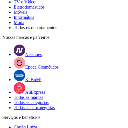
TV e Vídeo
Eletrodomésticos
Móveis
Informática
Moda
Todos os departamentos
Nossas marcas e parceiros
Netshoes
Epoca Cosméticos
KaBuM!
AliExpress
Todas as marcas
Todas as categorias
Todas as subcategorias
Serviços e benefícios
Cartão Luiza