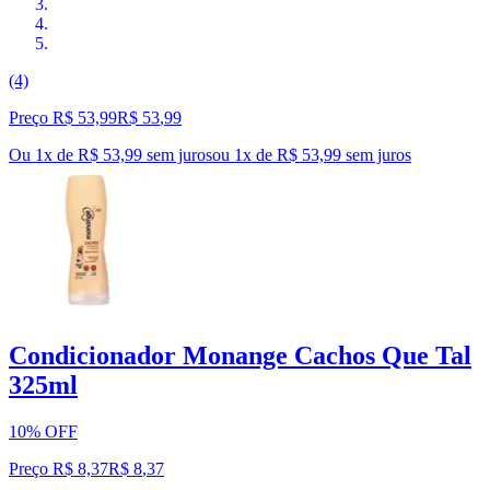
(4)
Preço R$ 53,99
R$
53
,
99
Ou 1x de R$ 53,99 sem juros
ou
1
x de
R$ 53,99
sem juros
Condicionador Monange Cachos Que Tal
325ml
10% OFF
Preço R$ 8,37
R$
8
,
37