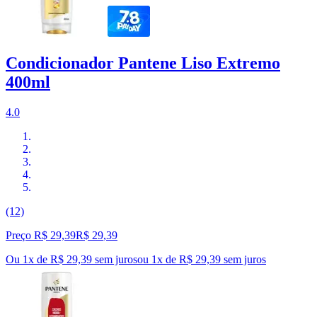
Condicionador Pantene Liso Extremo
400ml
4.0
(12)
Preço R$ 29,39
R$
29
,
39
Ou 1x de R$ 29,39 sem juros
ou
1
x de
R$ 29,39
sem juros