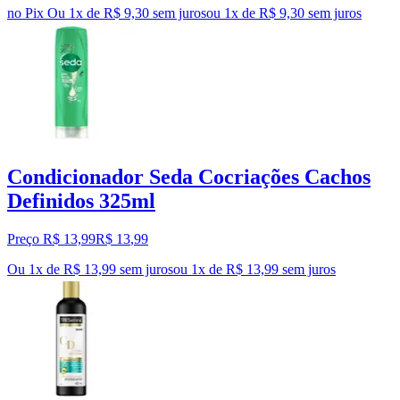
no Pix
Ou 1x de R$ 9,30 sem juros
ou
1
x de
R$ 9,30
sem juros
Condicionador Seda Cocriações Cachos
Definidos 325ml
Preço R$ 13,99
R$
13
,
99
Ou 1x de R$ 13,99 sem juros
ou
1
x de
R$ 13,99
sem juros