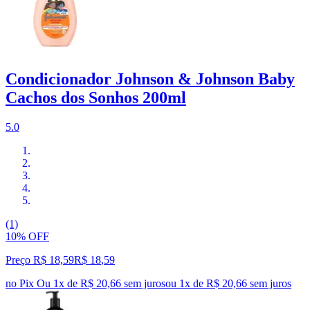
Condicionador Johnson & Johnson Baby
Cachos dos Sonhos 200ml
5.0
(1)
10% OFF
Preço R$ 18,59
R$
18
,
59
no Pix
Ou 1x de R$ 20,66 sem juros
ou
1
x de
R$ 20,66
sem juros