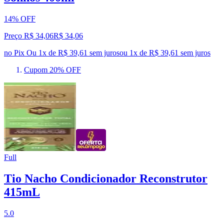
14% OFF
Preço R$ 34,06
R$
34
,
06
no Pix
Ou 1x de R$ 39,61 sem juros
ou
1
x de
R$ 39,61
sem juros
Cupom 20% OFF
Full
Tio Nacho Condicionador Reconstrutor
415mL
5.0