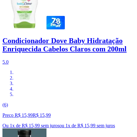
Condicionador Dove Baby Hidratação
Enriquecida Cabelos Claros com 200ml
5.0
(6)
Preço R$ 15,99
R$
15
,
99
Ou 1x de R$ 15,99 sem juros
ou
1
x de
R$ 15,99
sem juros