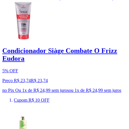
Condicionador Siàge Combate O Frizz
Eudora
5% OFF
Preço R$ 23,74
R$
23
,
74
no Pix
Ou 1x de R$ 24,99 sem juros
ou
1
x de
R$ 24,99
sem juros
Cupom R$ 10 OFF