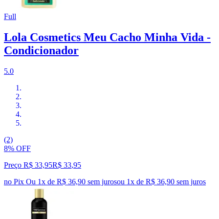
Full
Lola Cosmetics Meu Cacho Minha Vida -
Condicionador
5.0
(2)
8% OFF
Preço R$ 33,95
R$
33
,
95
no Pix
Ou 1x de R$ 36,90 sem juros
ou
1
x de
R$ 36,90
sem juros