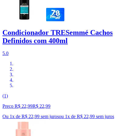
Condicionador TRESemmé Cachos
Definidos com 400ml
5.0
(1)
Preço R$ 22,99
R$
22
,
99
Ou 1x de R$ 22,99 sem juros
ou
1
x de
R$ 22,99
sem juros