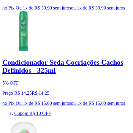
no Pix
Ou 1x de R$ 39,90 sem juros
ou
1
x de
R$ 39,90
sem juros
Condicionador Seda Cocriações Cachos
Definidos - 325ml
5% OFF
Preço R$ 14,25
R$
14
,
25
no Pix
Ou 1x de R$ 15,00 sem juros
ou
1
x de
R$ 15,00
sem juros
Cupom R$ 10 OFF