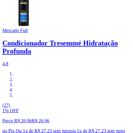
Mercado Full
Condicionador Tresemmé Hidratação
Profunda
4.8
(27)
1% OFF
Preço R$ 26,96
R$
26
,
96
no Pix
Ou 1x de R$ 27,23 sem juros
ou
1
x de
R$ 27,23
sem juros