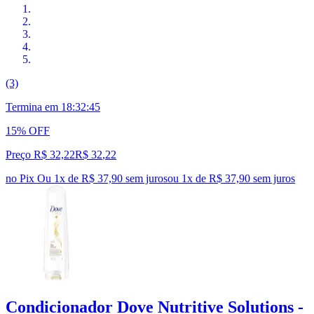
(3)
Termina em
18:32:44
15% OFF
Preço R$ 32,22
R$
32
,
22
no Pix
Ou 1x de R$ 37,90 sem juros
ou
1
x de
R$ 37,90
sem juros
Condicionador Dove Nutritive Solutions -