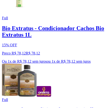
Full
Bio Extratus - Condicionador Cachos Bio
Extratus 1L
15% OFF
Preço R$ 78,12
R$
78
,
12
Ou 1x de R$ 78,12 sem juros
ou
1
x de
R$ 78,12
sem juros
Full