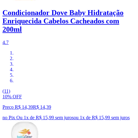
Condicionador Dove Baby Hidratação
Enriquecida Cabelos Cacheados com
200ml
4.7
(11)
10% OFF
Preço R$ 14,39
R$
14
,
39
no Pix
Ou 1x de R$ 15,99 sem juros
ou
1
x de
R$ 15,99
sem juros