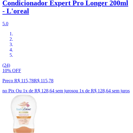
Condicionador Expert Pro Longer 200ml
- L'oreal
5.0
(24)
10% OFF
Preço R$ 115,78
R$
115
,
78
no Pix
Ou 1x de R$ 128,64 sem juros
ou
1
x de
R$ 128,64
sem juros