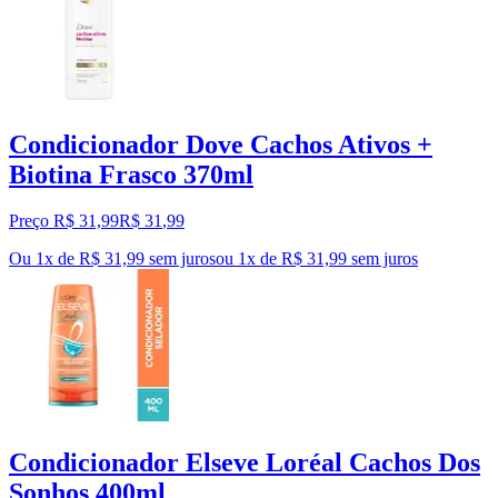
Condicionador Dove Cachos Ativos +
Biotina Frasco 370ml
Preço R$ 31,99
R$
31
,
99
Ou 1x de R$ 31,99 sem juros
ou
1
x de
R$ 31,99
sem juros
Condicionador Elseve Loréal Cachos Dos
Sonhos 400ml