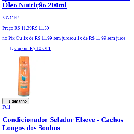
Óleo Nutrição 200ml
5% OFF
Preço R$ 11,39
R$
11
,
39
no Pix
Ou 1x de R$ 11,99 sem juros
ou
1
x de
R$ 11,99
sem juros
Cupom R$ 10 OFF
+ 1 tamanho
Full
Condicionador Selador Elseve - Cachos
Longos dos Sonhos