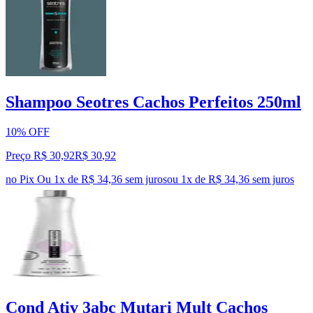
Shampoo Seotres Cachos Perfeitos 250ml
10% OFF
Preço R$ 30,92
R$
30
,
92
no Pix
Ou 1x de R$ 34,36 sem juros
ou
1
x de
R$ 34,36
sem juros
Cond Ativ 3abc Mutari Mult Cachos