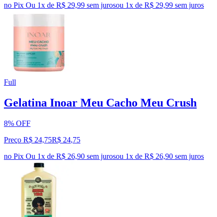
no Pix
Ou 1x de R$ 29,99 sem juros
ou
1
x de
R$ 29,99
sem juros
Full
Gelatina Inoar Meu Cacho Meu Crush
8% OFF
Preço R$ 24,75
R$
24
,
75
no Pix
Ou 1x de R$ 26,90 sem juros
ou
1
x de
R$ 26,90
sem juros