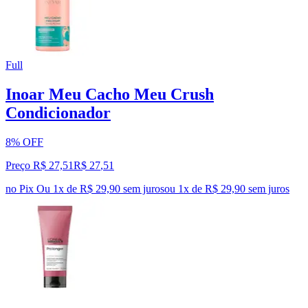
Full
Inoar Meu Cacho Meu Crush
Condicionador
8% OFF
Preço R$ 27,51
R$
27
,
51
no Pix
Ou 1x de R$ 29,90 sem juros
ou
1
x de
R$ 29,90
sem juros