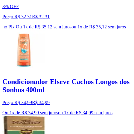
8% OFF
Preço R$ 32,31
R$
32
,
31
no Pix
Ou 1x de R$ 35,12 sem juros
ou
1
x de
R$ 35,12
sem juros
Condicionador Elseve Cachos Longos dos
Sonhos 400ml
Preço R$ 34,99
R$
34
,
99
Ou 1x de R$ 34,99 sem juros
ou
1
x de
R$ 34,99
sem juros