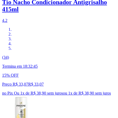
Tío Nacho Condicionador Antigrisalho
415ml
4.2
(34)
Termina em
18:32:44
15% OFF
Preço R$ 33,07
R$
33
,
07
no Pix
Ou 1x de R$ 38,90 sem juros
ou
1
x de
R$ 38,90
sem juros