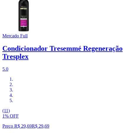
Mercado Full
Condicionador Tresemmé Regeneração
Tresplex
5.0
(11)
1% OFF
Preço R$ 29,69
R$
29
,
69