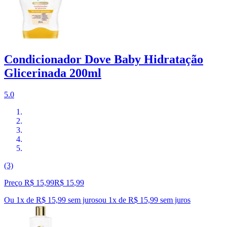
Condicionador Dove Baby Hidratação
Glicerinada 200ml
5.0
(3)
Preço R$ 15,99
R$
15
,
99
Ou 1x de R$ 15,99 sem juros
ou
1
x de
R$ 15,99
sem juros