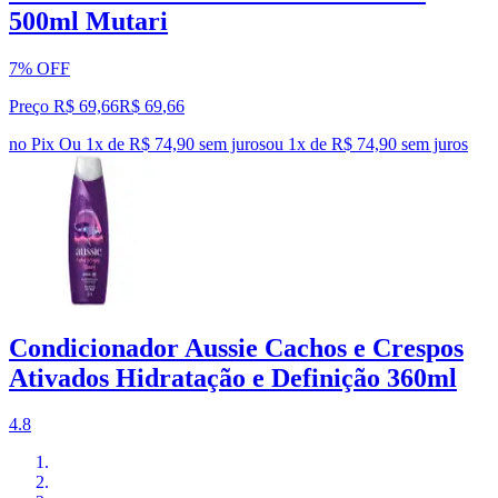
500ml Mutari
7% OFF
Preço R$ 69,66
R$
69
,
66
no Pix
Ou 1x de R$ 74,90 sem juros
ou
1
x de
R$ 74,90
sem juros
Condicionador Aussie Cachos e Crespos
Ativados Hidratação e Definição 360ml
4.8