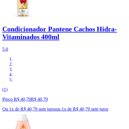
Condicionador Pantene Cachos Hidra-
Vitaminados 400ml
5.0
(1)
Preço R$ 40,79
R$
40
,
79
Ou 1x de R$ 40,79 sem juros
ou
1
x de
R$ 40,79
sem juros