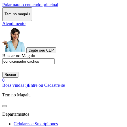
Pular para o conteudo principal
Tem no magalu
Atendimento
Digite seu CEP
Buscar no Magalu
Buscar
0
Boas vindas :)
Entre ou Cadastre-se
Tem no Magalu
Departamentos
Celulares e Smartphones