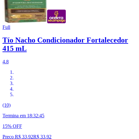
Full
Tío Nacho Condicionador Fortalecedor
415 mL
4.8
(10)
Termina em
18:32:44
15% OFF
Preço R$ 33,92
R$
33
,
92