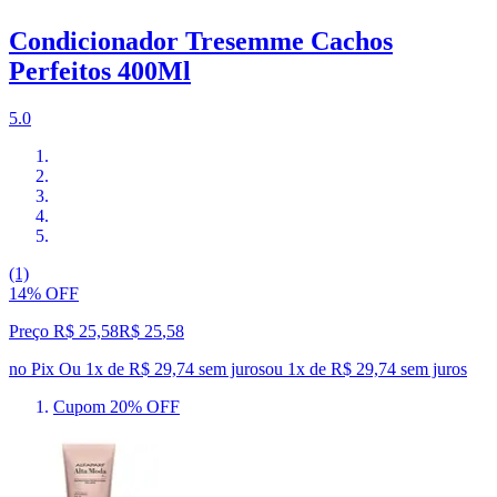
Condicionador Tresemme Cachos
Perfeitos 400Ml
5.0
(1)
14% OFF
Preço R$ 25,58
R$
25
,
58
no Pix
Ou 1x de R$ 29,74 sem juros
ou
1
x de
R$ 29,74
sem juros
Cupom 20% OFF