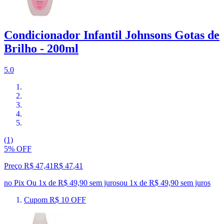
Condicionador Infantil Johnsons Gotas de
Brilho - 200ml
5.0
(1)
5% OFF
Preço R$ 47,41
R$
47
,
41
no Pix
Ou 1x de R$ 49,90 sem juros
ou
1
x de
R$ 49,90
sem juros
Cupom R$ 10 OFF