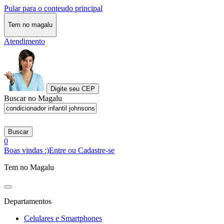
Pular para o conteudo principal
Tem no magalu
Atendimento
Digite seu CEP
Buscar no Magalu
Buscar
0
Boas vindas :)
Entre ou Cadastre-se
Tem no Magalu
Departamentos
Celulares e Smartphones