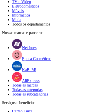
TV e Vídeo
Eletrodomésticos
Móveis
Informática
Moda
Todos os departamentos
Nossas marcas e parceiros
Netshoes
Epoca Cosméticos
KaBuM!
AliExpress
Todas as marcas
Todas as categorias
Todas as subcategorias
Serviços e benefícios
Cartão Luiza