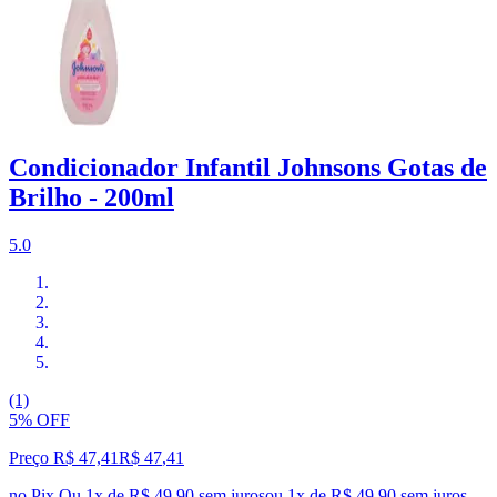
Condicionador Infantil Johnsons Gotas de
Brilho - 200ml
5.0
(1)
5% OFF
Preço R$ 47,41
R$
47
,
41
no Pix
Ou 1x de R$ 49,90 sem juros
ou
1
x de
R$ 49,90
sem juros