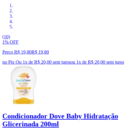
(10)
1% OFF
Preço R$ 19,80
R$
19
,
80
no Pix
Ou 1x de R$ 20,00 sem juros
ou
1
x de
R$ 20,00
sem juros
Condicionador Dove Baby Hidratação
Glicerinada 200ml