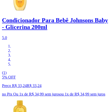
Condicionador Para Bebê Johnsons Baby
- Glicerina 200ml
5.0
(1)
5% OFF
Preço R$ 33,24
R$
33
,
24
no Pix
Ou 1x de R$ 34,99 sem juros
ou
1
x de
R$ 34,99
sem juros