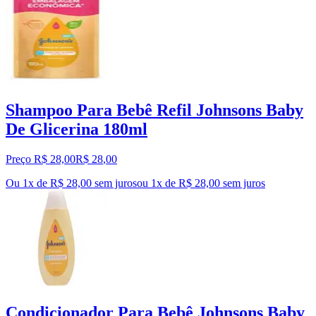
Shampoo Para Bebê Refil Johnsons Baby
De Glicerina 180ml
Preço R$ 28,00
R$
28
,
00
Ou 1x de R$ 28,00 sem juros
ou
1
x de
R$ 28,00
sem juros
Condicionador Para Bebê Johnsons Baby