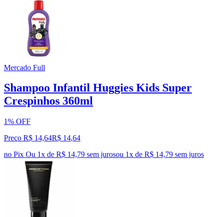
Mercado Full
Shampoo Infantil Huggies Kids Super
Crespinhos 360ml
1% OFF
Preço R$ 14,64
R$
14
,
64
no Pix
Ou 1x de R$ 14,79 sem juros
ou
1
x de
R$ 14,79
sem juros