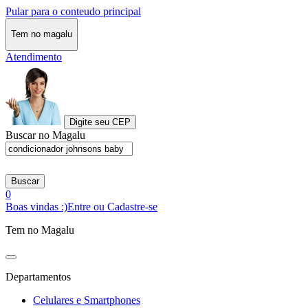
Pular para o conteudo principal
Tem no magalu
Atendimento
Digite seu CEP
Buscar no Magalu
Buscar
0
Boas vindas :)
Entre ou Cadastre-se
Tem no Magalu
Departamentos
Celulares e Smartphones