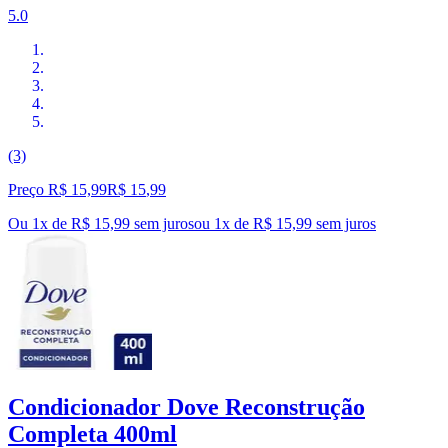
5.0
(3)
Preço R$ 15,99
R$
15
,
99
Ou 1x de R$ 15,99 sem juros
ou
1
x de
R$ 15,99
sem juros
Condicionador Dove Reconstrução
Completa 400ml