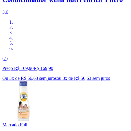
3.6
(7)
Preço R$ 169,90
R$
169
,
90
Ou 3x de R$ 56,63 sem juros
ou
3
x de
R$ 56,63
sem juros
Mercado Full