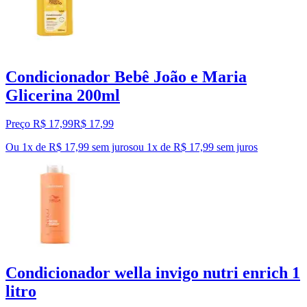
Condicionador Bebê João e Maria
Glicerina 200ml
Preço R$ 17,99
R$
17
,
99
Ou 1x de R$ 17,99 sem juros
ou
1
x de
R$ 17,99
sem juros
Condicionador wella invigo nutri enrich 1
litro