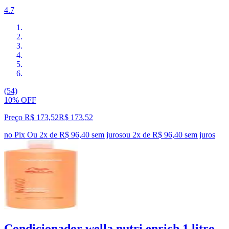
4.7
(54)
10% OFF
Preço R$ 173,52
R$
173
,
52
no Pix
Ou 2x de R$ 96,40 sem juros
ou
2
x de
R$ 96,40
sem juros
Condicionador wella nutri enrich 1 litro