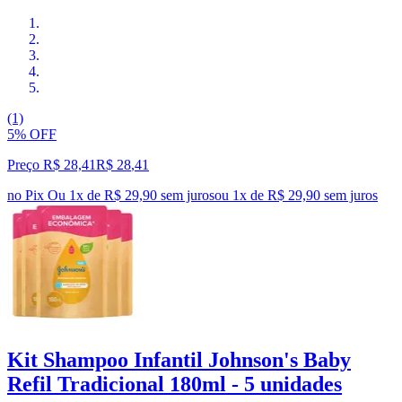
(1)
5% OFF
Preço R$ 28,41
R$
28
,
41
no Pix
Ou 1x de R$ 29,90 sem juros
ou
1
x de
R$ 29,90
sem juros
Kit Shampoo Infantil Johnson's Baby
Refil Tradicional 180ml - 5 unidades