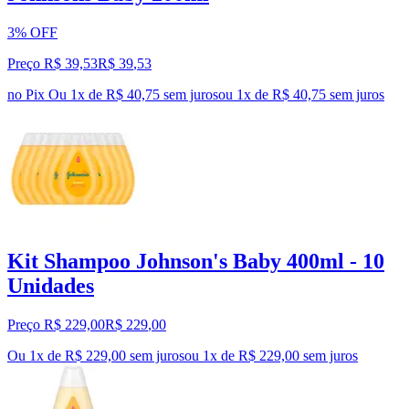
3% OFF
Preço R$ 39,53
R$
39
,
53
no Pix
Ou 1x de R$ 40,75 sem juros
ou
1
x de
R$ 40,75
sem juros
Kit Shampoo Johnson's Baby 400ml - 10
Unidades
Preço R$ 229,00
R$
229
,
00
Ou 1x de R$ 229,00 sem juros
ou
1
x de
R$ 229,00
sem juros