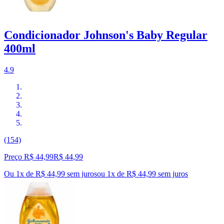
Condicionador Johnson's Baby Regular
400ml
4.9
(154)
Preço R$ 44,99
R$
44
,
99
Ou 1x de R$ 44,99 sem juros
ou
1
x de
R$ 44,99
sem juros