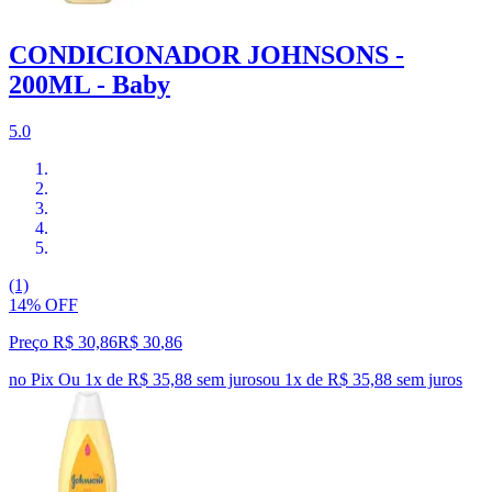
CONDICIONADOR JOHNSONS -
200ML - Baby
5.0
(1)
14% OFF
Preço R$ 30,86
R$
30
,
86
no Pix
Ou 1x de R$ 35,88 sem juros
ou
1
x de
R$ 35,88
sem juros