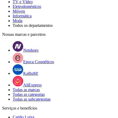
TV e Vídeo
Eletrodomésticos
Móveis
Informática
Moda
Todos os departamentos
Nossas marcas e parceiros
Netshoes
Epoca Cosméticos
KaBuM!
AliExpress
Todas as marcas
Todas as categorias
Todas as subcategorias
Serviços e benefícios
Cartão Luiza