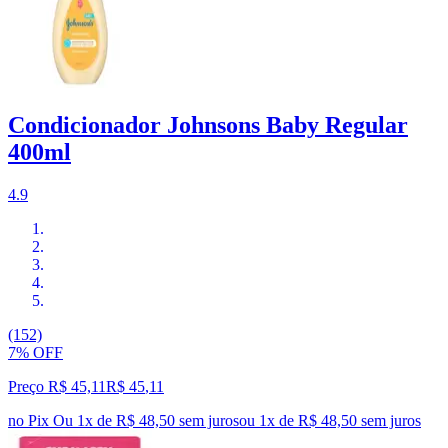
Condicionador Johnsons Baby Regular
400ml
4.9
(152)
7% OFF
Preço R$ 45,11
R$
45
,
11
no Pix
Ou 1x de R$ 48,50 sem juros
ou
1
x de
R$ 48,50
sem juros