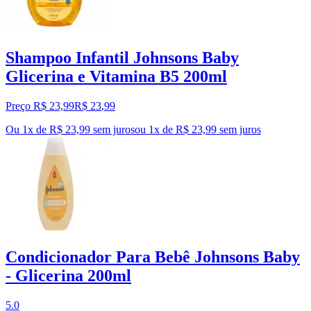
Shampoo Infantil Johnsons Baby
Glicerina e Vitamina B5 200ml
Preço R$ 23,99
R$
23
,
99
Ou 1x de R$ 23,99 sem juros
ou
1
x de
R$ 23,99
sem juros
Condicionador Para Bebê Johnsons Baby
- Glicerina 200ml
5.0