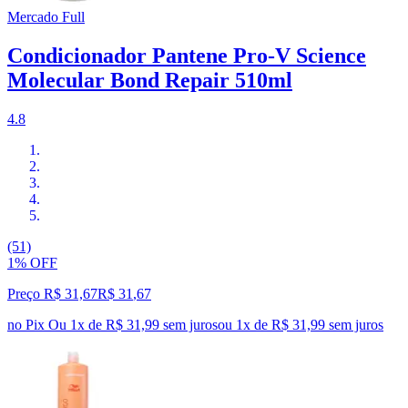
Mercado Full
Condicionador Pantene Pro-V Science
Molecular Bond Repair 510ml
4.8
(51)
1% OFF
Preço R$ 31,67
R$
31
,
67
no Pix
Ou 1x de R$ 31,99 sem juros
ou
1
x de
R$ 31,99
sem juros