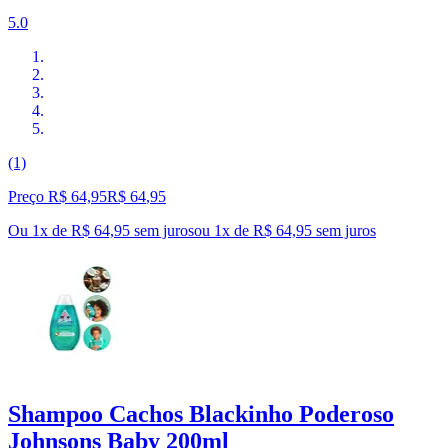
5.0
(1)
Preço R$ 64,95
R$
64
,
95
Ou 1x de R$ 64,95 sem juros
ou
1
x de
R$ 64,95
sem juros
Shampoo Cachos Blackinho Poderoso
Johnsons Baby 200ml