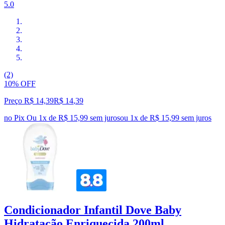
5.0
(2)
10% OFF
Preço R$ 14,39
R$
14
,
39
no Pix
Ou 1x de R$ 15,99 sem juros
ou
1
x de
R$ 15,99
sem juros
Condicionador Infantil Dove Baby
Hidratação Enriquecida 200ml