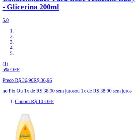
- Glicerina 200ml
5.0
(1)
5% OFF
Preço R$ 36,96
R$
36
,
96
no Pix
Ou 1x de R$ 38,90 sem juros
ou
1
x de
R$ 38,90
sem juros
Cupom R$ 10 OFF