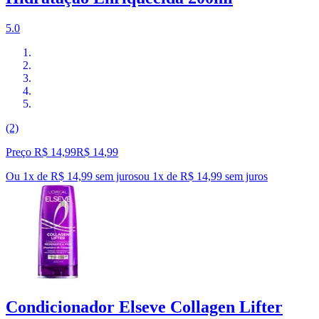
5.0
(2)
Preço R$ 14,99
R$
14
,
99
Ou 1x de R$ 14,99 sem juros
ou
1
x de
R$ 14,99
sem juros
Condicionador Elseve Collagen Lifter