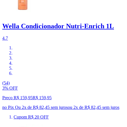
Wella Condicionador Nutri-Enrich 1L
4.7
(54)
3% OFF
Preço R$ 159,95
R$
159
,
95
no Pix
Ou 2x de R$ 82,45 sem juros
ou
2
x de
R$ 82,45
sem juros
Cupom R$ 20 OFF