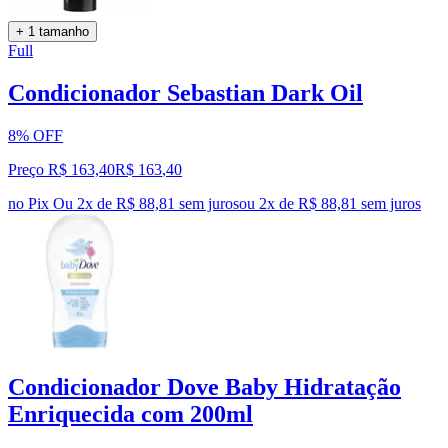
+ 1 tamanho
Full
Condicionador Sebastian Dark Oil
8% OFF
Preço R$ 163,40
R$
163
,
40
no Pix
Ou 2x de R$ 88,81 sem juros
ou
2
x de
R$ 88,81
sem juros
Condicionador Dove Baby Hidratação
Enriquecida com 200ml