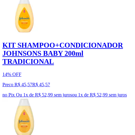
KIT SHAMPOO+CONDICIONADOR
JOHNSONS BABY 200ml
TRADICIONAL
14% OFF
Preço R$ 45,57
R$
45
,
57
no Pix
Ou 1x de R$ 52,99 sem juros
ou
1
x de
R$ 52,99
sem juros