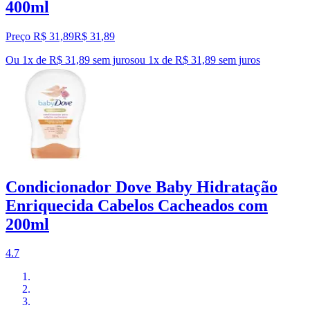
400ml
Preço R$ 31,89
R$
31
,
89
Ou 1x de R$ 31,89 sem juros
ou
1
x de
R$ 31,89
sem juros
Condicionador Dove Baby Hidratação
Enriquecida Cabelos Cacheados com
200ml
4.7