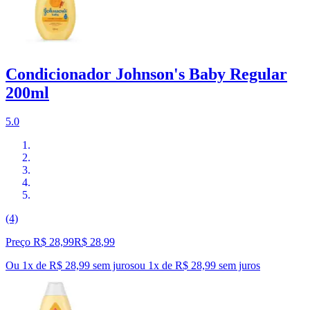
Condicionador Johnson's Baby Regular
200ml
5.0
(4)
Preço R$ 28,99
R$
28
,
99
Ou 1x de R$ 28,99 sem juros
ou
1
x de
R$ 28,99
sem juros