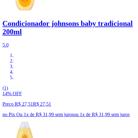
Condicionador johnsons baby tradicional
200ml
5.0
(1)
14% OFF
Preço R$ 27,51
R$
27
,
51
no Pix
Ou 1x de R$ 31,99 sem juros
ou
1
x de
R$ 31,99
sem juros