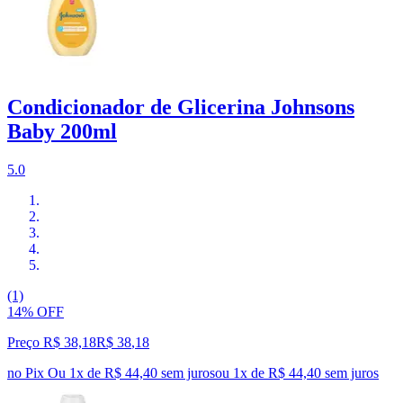
Condicionador de Glicerina Johnsons
Baby 200ml
5.0
(1)
14% OFF
Preço R$ 38,18
R$
38
,
18
no Pix
Ou 1x de R$ 44,40 sem juros
ou
1
x de
R$ 44,40
sem juros