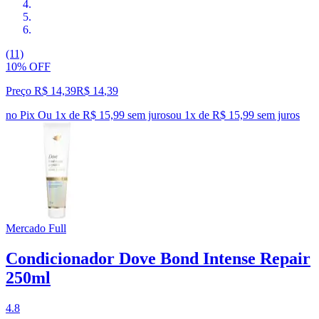
(11)
10% OFF
Preço R$ 14,39
R$
14
,
39
no Pix
Ou 1x de R$ 15,99 sem juros
ou
1
x de
R$ 15,99
sem juros
Mercado Full
Condicionador Dove Bond Intense Repair
250ml
4.8