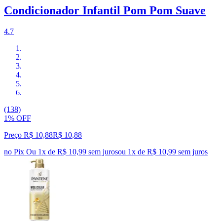
Condicionador Infantil Pom Pom Suave
4.7
(138)
1% OFF
Preço R$ 10,88
R$
10
,
88
no Pix
Ou 1x de R$ 10,99 sem juros
ou
1
x de
R$ 10,99
sem juros