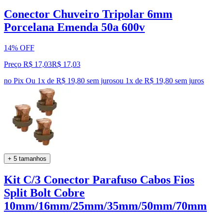
Conector Chuveiro Tripolar 6mm
Porcelana Emenda 50a 600v
14% OFF
Preço R$ 17,03
R$
17
,
03
no Pix
Ou 1x de R$ 19,80 sem juros
ou
1
x de
R$ 19,80
sem juros
+ 5 tamanhos
Kit C/3 Conector Parafuso Cabos Fios
Split Bolt Cobre
10mm/16mm/25mm/35mm/50mm/70mm