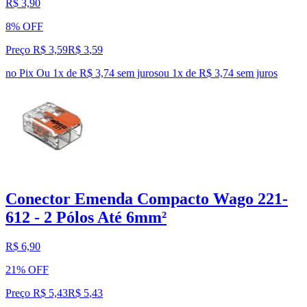
R$ 3,90
8% OFF
Preço R$ 3,59
R$
3
,
59
no Pix
Ou 1x de R$ 3,74 sem juros
ou
1
x de
R$ 3,74
sem juros
Conector Emenda Compacto Wago 221-
612 - 2 Pólos Até 6mm²
R$ 6,90
21% OFF
Preço R$ 5,43
R$
5
,
43