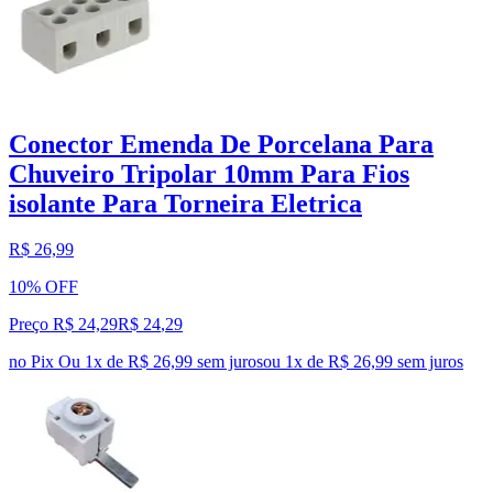
Conector Emenda De Porcelana Para
Chuveiro Tripolar 10mm Para Fios
isolante Para Torneira Eletrica
R$ 26,99
10% OFF
Preço R$ 24,29
R$
24
,
29
no Pix
Ou 1x de R$ 26,99 sem juros
ou
1
x de
R$ 26,99
sem juros