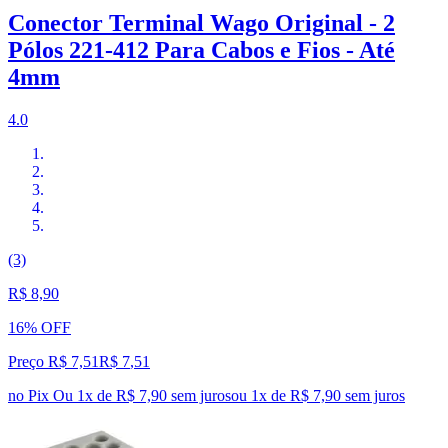
Conector Terminal Wago Original - 2
Pólos 221-412 Para Cabos e Fios - Até
4mm
4.0
(3)
R$ 8,90
16% OFF
Preço R$ 7,51
R$
7
,
51
no Pix
Ou 1x de R$ 7,90 sem juros
ou
1
x de
R$ 7,90
sem juros