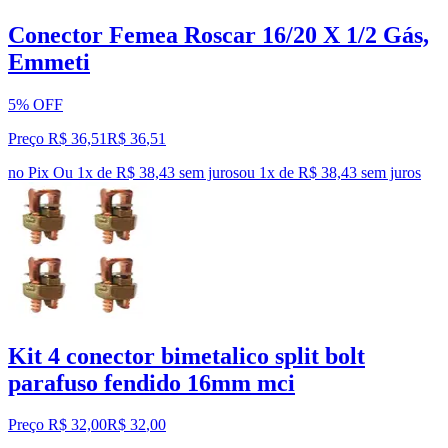
Conector Femea Roscar 16/20 X 1/2 Gás,
Emmeti
5% OFF
Preço R$ 36,51
R$
36
,
51
no Pix
Ou 1x de R$ 38,43 sem juros
ou
1
x de
R$ 38,43
sem juros
Kit 4 conector bimetalico split bolt
parafuso fendido 16mm mci
Preço R$ 32,00
R$
32
,
00