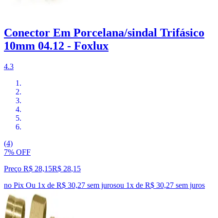
Conector Em Porcelana/sindal Trifásico
10mm 04.12 - Foxlux
4.3
(4)
7% OFF
Preço R$ 28,15
R$
28
,
15
no Pix
Ou 1x de R$ 30,27 sem juros
ou
1
x de
R$ 30,27
sem juros