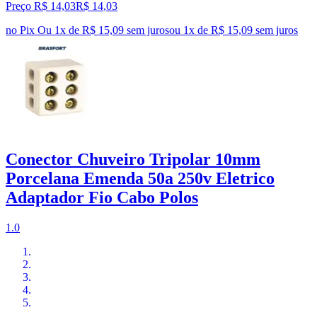
Preço R$ 14,03
R$
14
,
03
no Pix
Ou 1x de R$ 15,09 sem juros
ou
1
x de
R$ 15,09
sem juros
Conector Chuveiro Tripolar 10mm
Porcelana Emenda 50a 250v Eletrico
Adaptador Fio Cabo Polos
1.0