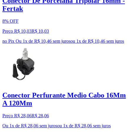
Conector De Porcelana Tripolar 16mm -
Fertak
8% OFF
Preço R$ 10,03
R$
10
,
03
no Pix
Ou 1x de R$ 10,46 sem juros
ou
1
x de
R$ 10,46
sem juros
Conector Perfurante Medio Cabo 16Mm
A 120Mm
Preço R$ 28,06
R$
28
,
06
Ou 1x de R$ 28,06 sem juros
ou
1
x de
R$ 28,06
sem juros