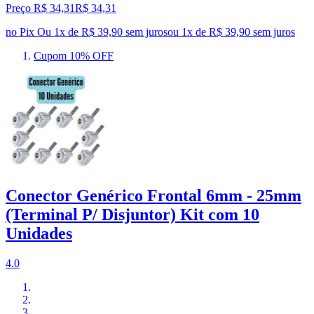
Preço R$ 34,31
R$
34
,
31
no Pix
Ou 1x de R$ 39,90 sem juros
ou
1
x de
R$ 39,90
sem juros
Cupom 10% OFF
Conector Genérico Frontal 6mm - 25mm
(Terminal P/ Disjuntor) Kit com 10
Unidades
4.0