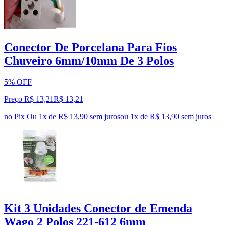
Conector De Porcelana Para Fios
Chuveiro 6mm/10mm De 3 Polos
5% OFF
Preço R$ 13,21
R$
13
,
21
no Pix
Ou 1x de R$ 13,90 sem juros
ou
1
x de
R$ 13,90
sem juros
Kit 3 Unidades Conector de Emenda
Wago 2 Polos 221-612 6mm