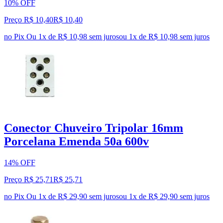
10% OFF
Preço R$ 10,40
R$
10
,
40
no Pix
Ou 1x de R$ 10,98 sem juros
ou
1
x de
R$ 10,98
sem juros
Conector Chuveiro Tripolar 16mm
Porcelana Emenda 50a 600v
14% OFF
Preço R$ 25,71
R$
25
,
71
no Pix
Ou 1x de R$ 29,90 sem juros
ou
1
x de
R$ 29,90
sem juros