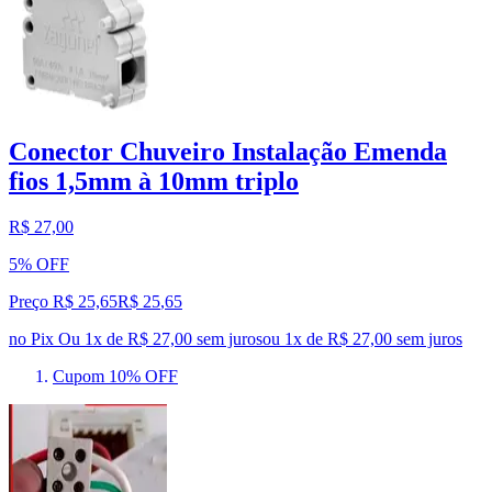
Conector Chuveiro Instalação Emenda
fios 1,5mm à 10mm triplo
R$ 27,00
5% OFF
Preço R$ 25,65
R$
25
,
65
no Pix
Ou 1x de R$ 27,00 sem juros
ou
1
x de
R$ 27,00
sem juros
Cupom 10% OFF