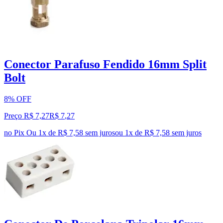
Conector Parafuso Fendido 16mm Split
Bolt
8% OFF
Preço R$ 7,27
R$
7
,
27
no Pix
Ou 1x de R$ 7,58 sem juros
ou
1
x de
R$ 7,58
sem juros