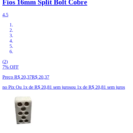
Fios 16mm Split Bolt Cobre
4.5
(2)
7% OFF
Preço R$ 20,37
R$
20
,
37
no Pix
Ou 1x de R$ 20,81 sem juros
ou
1
x de
R$ 20,81
sem juros