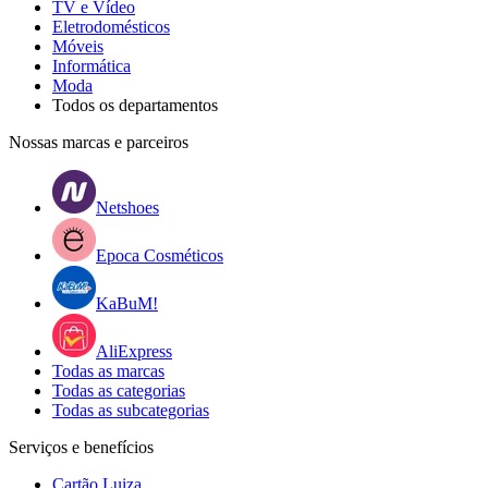
TV e Vídeo
Eletrodomésticos
Móveis
Informática
Moda
Todos os departamentos
Nossas marcas e parceiros
Netshoes
Epoca Cosméticos
KaBuM!
AliExpress
Todas as marcas
Todas as categorias
Todas as subcategorias
Serviços e benefícios
Cartão Luiza