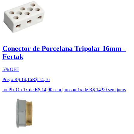
Conector de Porcelana Tripolar 16mm -
Fertak
5% OFF
Preço R$ 14,16
R$
14
,
16
no Pix
Ou 1x de R$ 14,90 sem juros
ou
1
x de
R$ 14,90
sem juros