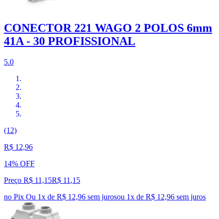
CONECTOR 221 WAGO 2 POLOS 6mm
41A - 30 PROFISSIONAL
5.0
(12)
R$ 12,96
14% OFF
Preço R$ 11,15
R$
11
,
15
no Pix
Ou 1x de R$ 12,96 sem juros
ou
1
x de
R$ 12,96
sem juros