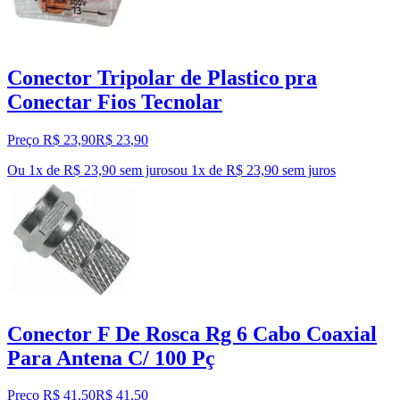
Conector Tripolar de Plastico pra
Conectar Fios Tecnolar
Preço R$ 23,90
R$
23
,
90
Ou 1x de R$ 23,90 sem juros
ou
1
x de
R$ 23,90
sem juros
Conector F De Rosca Rg 6 Cabo Coaxial
Para Antena C/ 100 Pç
Preço R$ 41,50
R$
41
,
50