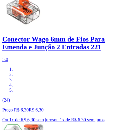
Conector Wago 6mm de Fios Para
Emenda e Junção 2 Entradas 221
5.0
(24)
Preço R$ 6,30
R$
6
,
30
Ou 1x de R$ 6,30 sem juros
ou
1
x de
R$ 6,30
sem juros