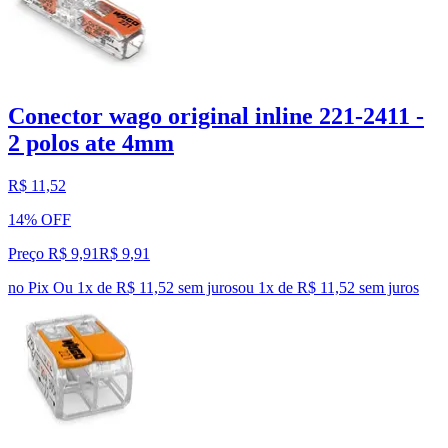
Conector wago original inline 221-2411 -
2 polos ate 4mm
R$ 11,52
14% OFF
Preço R$ 9,91
R$
9
,
91
no Pix
Ou 1x de R$ 11,52 sem juros
ou
1
x de
R$ 11,52
sem juros