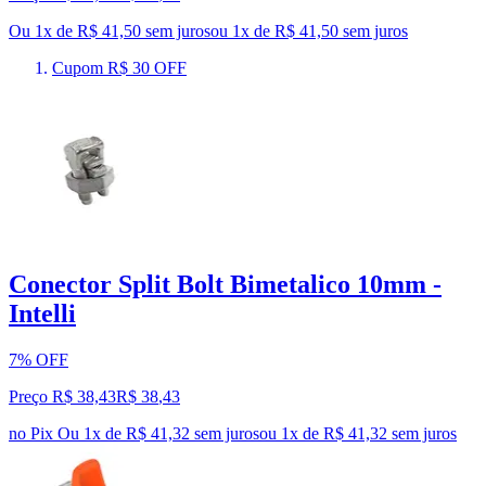
Ou 1x de R$ 41,50 sem juros
ou
1
x de
R$ 41,50
sem juros
Cupom R$ 30 OFF
Conector Split Bolt Bimetalico 10mm -
Intelli
7% OFF
Preço R$ 38,43
R$
38
,
43
no Pix
Ou 1x de R$ 41,32 sem juros
ou
1
x de
R$ 41,32
sem juros