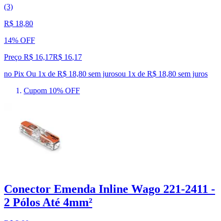
(3)
R$ 18,80
14% OFF
Preço R$ 16,17
R$
16
,
17
no Pix
Ou 1x de R$ 18,80 sem juros
ou
1
x de
R$ 18,80
sem juros
Cupom 10% OFF
Conector Emenda Inline Wago 221-2411 -
2 Pólos Até 4mm²