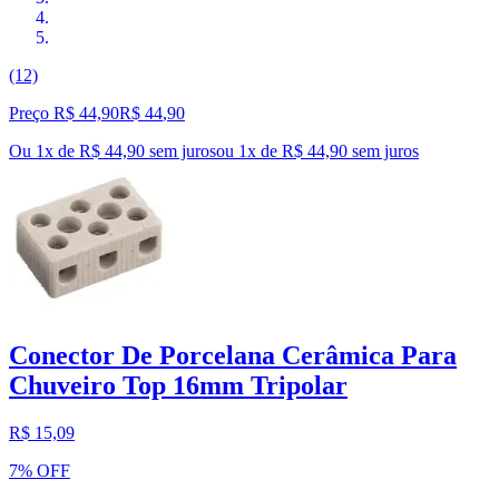
(12)
Preço R$ 44,90
R$
44
,
90
Ou 1x de R$ 44,90 sem juros
ou
1
x de
R$ 44,90
sem juros
Conector De Porcelana Cerâmica Para
Chuveiro Top 16mm Tripolar
R$ 15,09
7% OFF