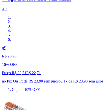
4.7
(6)
R$ 26,90
16% OFF
Preço R$ 22,71
R$
22
,
71
no Pix
Ou 1x de R$ 23,90 sem juros
ou
1
x de
R$ 23,90
sem juros
Cupom 10% OFF