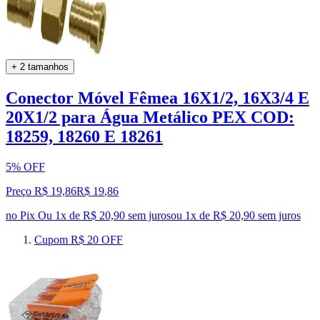
+ 2 tamanhos
Conector Móvel Fêmea 16X1/2, 16X3/4 E
20X1/2 para Água Metálico PEX COD:
18259, 18260 E 18261
5% OFF
Preço R$ 19,86
R$
19
,
86
no Pix
Ou 1x de R$ 20,90 sem juros
ou
1
x de
R$ 20,90
sem juros
Cupom R$ 20 OFF