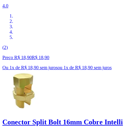
4.0
(2)
Preço R$ 18,90
R$
18
,
90
Ou 1x de R$ 18,90 sem juros
ou
1
x de
R$ 18,90
sem juros
Conector Split Bolt 16mm Cobre Intelli