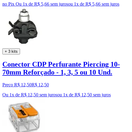
no Pix
Ou 1x de R$ 5,66 sem juros
ou
1
x de
R$ 5,66
sem juros
+ 3 kits
Conector CDP Perfurante Piercing 10-
70mm Reforçado - 1, 3, 5 ou 10 Und.
Preço R$ 12,50
R$
12
,
50
Ou 1x de R$ 12,50 sem juros
ou
1
x de
R$ 12,50
sem juros