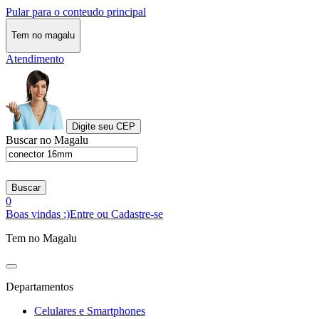
Pular para o conteudo principal
Tem no magalu
Atendimento
Digite seu CEP
Buscar no Magalu
Buscar
0
Boas vindas :)
Entre ou Cadastre-se
Tem no Magalu
Departamentos
Celulares e Smartphones