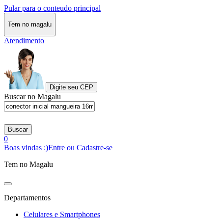
Pular para o conteudo principal
Tem no magalu
Atendimento
Digite seu CEP
Buscar no Magalu
Buscar
0
Boas vindas :)
Entre ou Cadastre-se
Tem no Magalu
Departamentos
Celulares e Smartphones