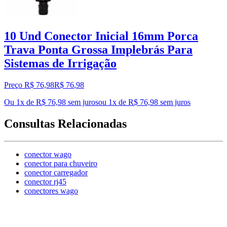
10 Und Conector Inicial 16mm Porca
Trava Ponta Grossa Implebrás Para
Sistemas de Irrigação
Preço R$ 76,98
R$
76
,
98
Ou 1x de R$ 76,98 sem juros
ou
1
x de
R$ 76,98
sem juros
Consultas Relacionadas
conector wago
conector para chuveiro
conector carregador
conector rj45
conectores wago