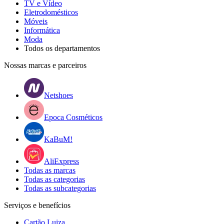
TV e Vídeo
Eletrodomésticos
Móveis
Informática
Moda
Todos os departamentos
Nossas marcas e parceiros
Netshoes
Epoca Cosméticos
KaBuM!
AliExpress
Todas as marcas
Todas as categorias
Todas as subcategorias
Serviços e benefícios
Cartão Luiza