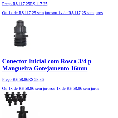
Preço R$ 117,25
R$
117
,
25
Ou 1x de R$ 117,25 sem juros
ou
1
x de
R$ 117,25
sem juros
Conector Inicial com Rosca 3/4 p
Mangueira Gotejamento 16mm
Preço R$ 58,86
R$
58
,
86
Ou 1x de R$ 58,86 sem juros
ou
1
x de
R$ 58,86
sem juros