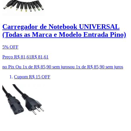
Carregador de Notebook UNIVERSAL
(Todas as Marca e Modelo Entrada Pino)
5% OFF
Preço R$ 81,61
R$
81
,
61
no Pix
Ou 1x de R$ 85,90 sem juros
ou
1
x de
R$ 85,90
sem juros
Cupom R$ 15 OFF