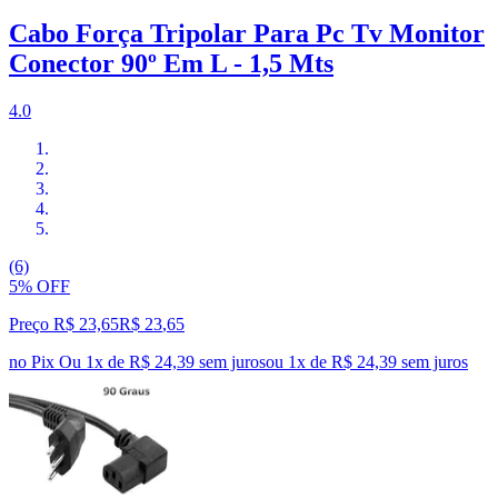
Cabo Força Tripolar Para Pc Tv Monitor
Conector 90º Em L - 1,5 Mts
4.0
(6)
5% OFF
Preço R$ 23,65
R$
23
,
65
no Pix
Ou 1x de R$ 24,39 sem juros
ou
1
x de
R$ 24,39
sem juros