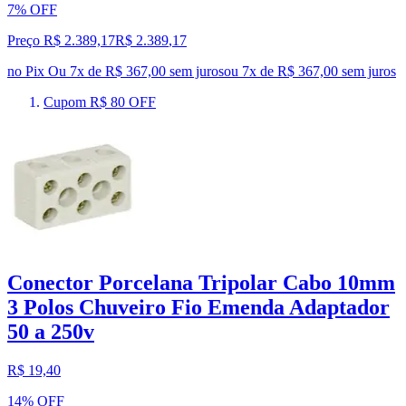
7% OFF
Preço R$ 2.389,17
R$
2.389
,
17
no Pix
Ou 7x de R$ 367,00 sem juros
ou
7
x de
R$ 367,00
sem juros
Cupom R$ 80 OFF
Conector Porcelana Tripolar Cabo 10mm
3 Polos Chuveiro Fio Emenda Adaptador
50 a 250v
R$ 19,40
14% OFF