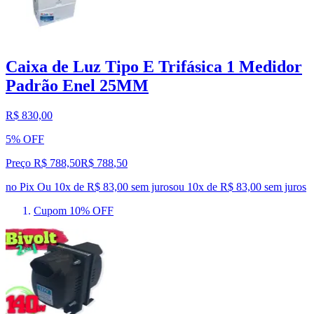
Caixa de Luz Tipo E Trifásica 1 Medidor
Padrão Enel 25MM
R$ 830,00
5% OFF
Preço R$ 788,50
R$
788
,
50
no Pix
Ou 10x de R$ 83,00 sem juros
ou
10
x de
R$ 83,00
sem juros
Cupom 10% OFF