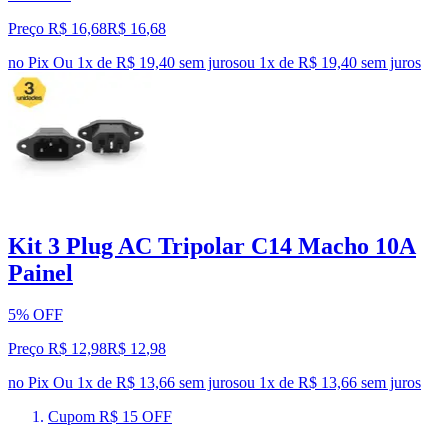
Preço R$ 16,68
R$
16
,
68
no Pix
Ou 1x de R$ 19,40 sem juros
ou
1
x de
R$ 19,40
sem juros
Kit 3 Plug AC Tripolar C14 Macho 10A
Painel
5% OFF
Preço R$ 12,98
R$
12
,
98
no Pix
Ou 1x de R$ 13,66 sem juros
ou
1
x de
R$ 13,66
sem juros
Cupom R$ 15 OFF