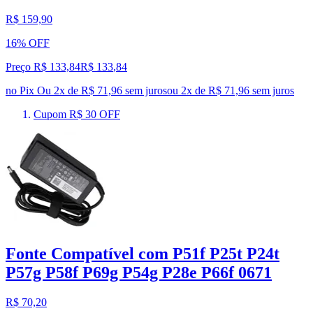
R$ 159,90
16% OFF
Preço R$ 133,84
R$
133
,
84
no Pix
Ou 2x de R$ 71,96 sem juros
ou
2
x de
R$ 71,96
sem juros
Cupom R$ 30 OFF
Fonte Compatível com P51f P25t P24t
P57g P58f P69g P54g P28e P66f 0671
R$ 70,20