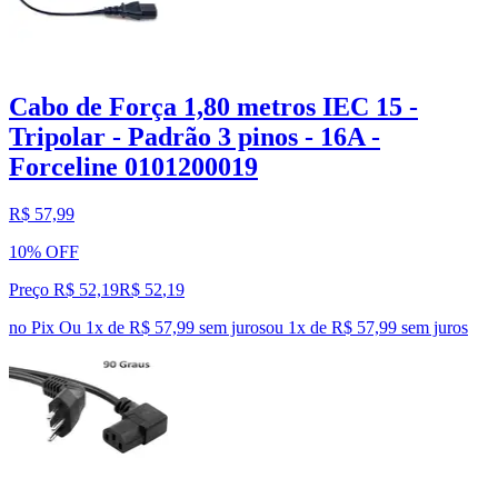
Cabo de Força 1,80 metros IEC 15 -
Tripolar - Padrão 3 pinos - 16A -
Forceline 0101200019
R$ 57,99
10% OFF
Preço R$ 52,19
R$
52
,
19
no Pix
Ou 1x de R$ 57,99 sem juros
ou
1
x de
R$ 57,99
sem juros