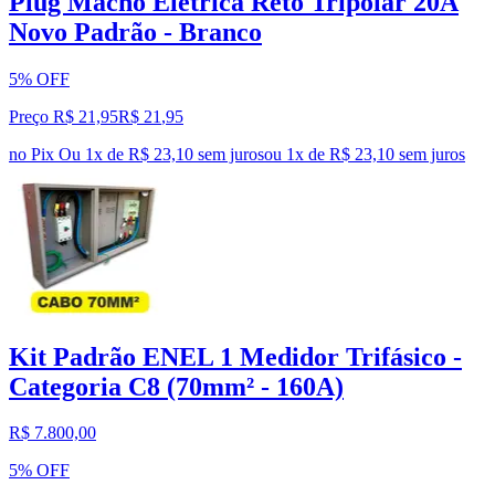
Plug Macho Elétrica Reto Tripolar 20A
Novo Padrão - Branco
5% OFF
Preço R$ 21,95
R$
21
,
95
no Pix
Ou 1x de R$ 23,10 sem juros
ou
1
x de
R$ 23,10
sem juros
Kit Padrão ENEL 1 Medidor Trifásico -
Categoria C8 (70mm² - 160A)
R$ 7.800,00
5% OFF