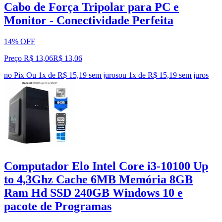
Cabo de Força Tripolar para PC e
Monitor - Conectividade Perfeita
14% OFF
Preço R$ 13,06
R$
13
,
06
no Pix
Ou 1x de R$ 15,19 sem juros
ou
1
x de
R$ 15,19
sem juros
Computador Elo Intel Core i3-10100 Up
to 4,3Ghz Cache 6MB Memória 8GB
Ram Hd SSD 240GB Windows 10 e
pacote de Programas