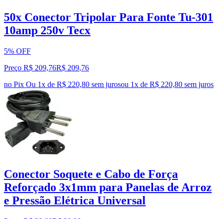
50x Conector Tripolar Para Fonte Tu-301
10amp 250v Tecx
5% OFF
Preço R$ 209,76
R$
209
,
76
no Pix
Ou 1x de R$ 220,80 sem juros
ou
1
x de
R$ 220,80
sem juros
Conector Soquete e Cabo de Força
Reforçado 3x1mm para Panelas de Arroz
e Pressão Elétrica Universal