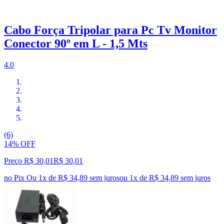
Cabo Força Tripolar para Pc Tv Monitor
Conector 90º em L - 1,5 Mts
4.0
(6)
14% OFF
Preço R$ 30,01
R$
30
,
01
no Pix
Ou 1x de R$ 34,89 sem juros
ou
1
x de
R$ 34,89
sem juros