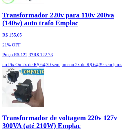
Transformador 220v para 110v 200va
(140w) auto trafo Emplac
R$ 155,05
21% OFF
Preço R$ 122,33
R$
122
,
33
no Pix
Ou 2x de R$ 64,39 sem juros
ou
2
x de
R$ 64,39
sem juros
Transformador de voltagem 220v 127v
300VA (até 210W) Emplac