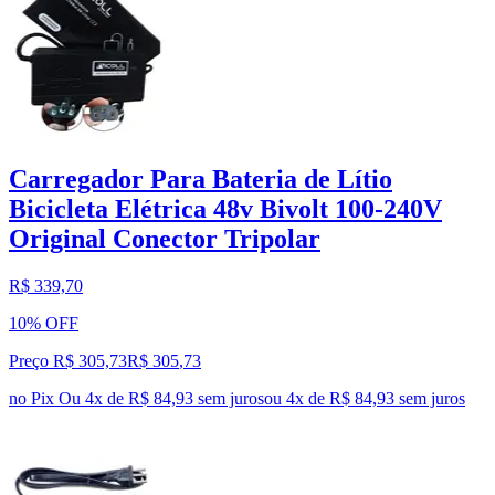
Carregador Para Bateria de Lítio
Bicicleta Elétrica 48v Bivolt 100-240V
Original Conector Tripolar
R$ 339,70
10% OFF
Preço R$ 305,73
R$
305
,
73
no Pix
Ou 4x de R$ 84,93 sem juros
ou
4
x de
R$ 84,93
sem juros