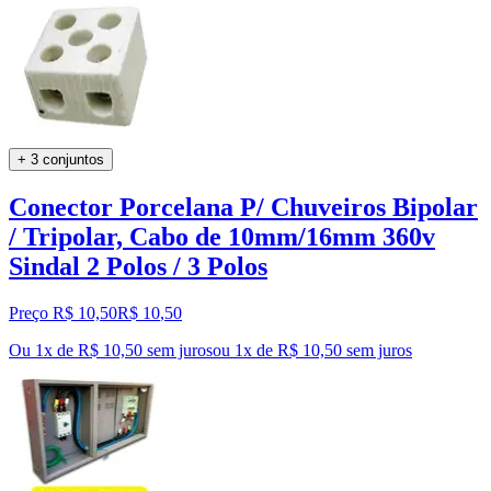
+ 3 conjuntos
Conector Porcelana P/ Chuveiros Bipolar
/ Tripolar, Cabo de 10mm/16mm 360v
Sindal 2 Polos / 3 Polos
Preço R$ 10,50
R$
10
,
50
Ou 1x de R$ 10,50 sem juros
ou
1
x de
R$ 10,50
sem juros