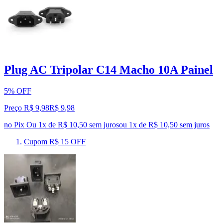
Plug AC Tripolar C14 Macho 10A Painel
5% OFF
Preço R$ 9,98
R$
9
,
98
no Pix
Ou 1x de R$ 10,50 sem juros
ou
1
x de
R$ 10,50
sem juros
Cupom R$ 15 OFF