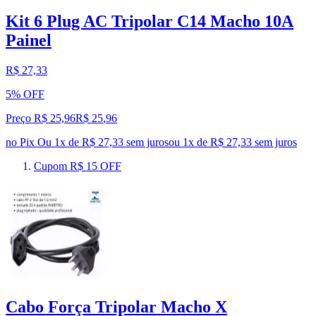
Kit 6 Plug AC Tripolar C14 Macho 10A
Painel
R$ 27,33
5% OFF
Preço R$ 25,96
R$
25
,
96
no Pix
Ou 1x de R$ 27,33 sem juros
ou
1
x de
R$ 27,33
sem juros
Cupom R$ 15 OFF
Cabo Força Tripolar Macho X