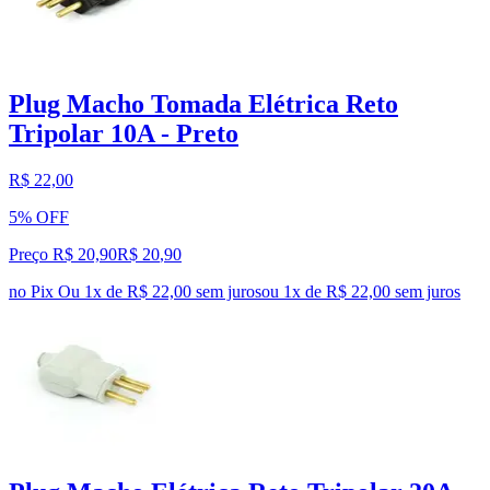
Plug Macho Tomada Elétrica Reto
Tripolar 10A - Preto
R$ 22,00
5% OFF
Preço R$ 20,90
R$
20
,
90
no Pix
Ou 1x de R$ 22,00 sem juros
ou
1
x de
R$ 22,00
sem juros