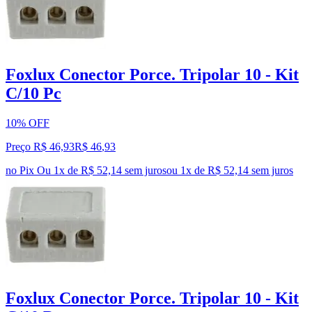
Foxlux Conector Porce. Tripolar 10 - Kit
C/10 Pc
10% OFF
Preço R$ 46,93
R$
46
,
93
no Pix
Ou 1x de R$ 52,14 sem juros
ou
1
x de
R$ 52,14
sem juros
Foxlux Conector Porce. Tripolar 10 - Kit