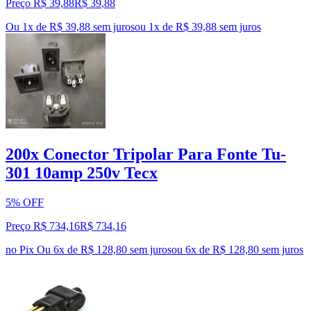
Preço R$ 39,88
R$
39
,
88
Ou 1x de R$ 39,88 sem juros
ou
1
x de
R$ 39,88
sem juros
200x Conector Tripolar Para Fonte Tu-
301 10amp 250v Tecx
5% OFF
Preço R$ 734,16
R$
734
,
16
no Pix
Ou 6x de R$ 128,80 sem juros
ou
6
x de
R$ 128,80
sem juros