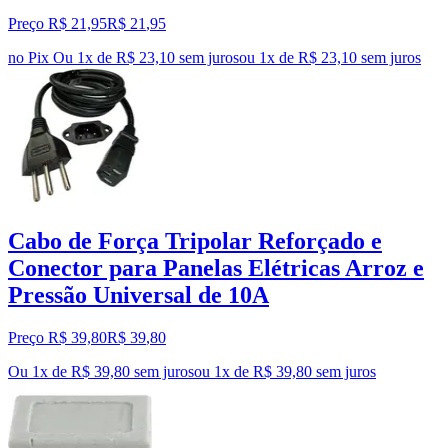
Preço R$ 21,95
R$
21
,
95
no Pix
Ou 1x de R$ 23,10 sem juros
ou
1
x de
R$ 23,10
sem juros
Cabo de Força Tripolar Reforçado e
Conector para Panelas Elétricas Arroz e
Pressão Universal de 10A
Preço R$ 39,80
R$
39
,
80
Ou 1x de R$ 39,80 sem juros
ou
1
x de
R$ 39,80
sem juros