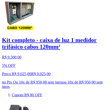
Kit completo - caixa de luz 1 medidor
trifásico cabos 120mm²
R$ 9.500,00
5% OFF
Preço R$ 9.025,00
R$
9.025
,
00
no Pix
Ou 10x de R$ 950,00 sem juros
ou
10
x de
R$ 950,00
sem
juros
Cupom R$ 80 OFF