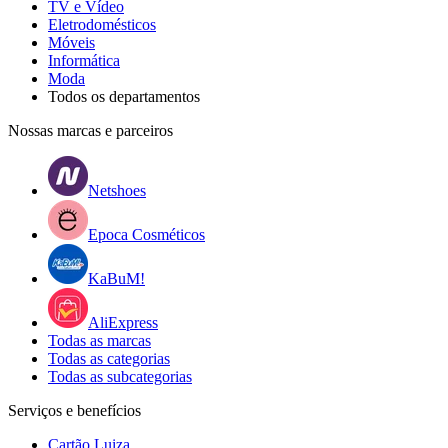
TV e Vídeo
Eletrodomésticos
Móveis
Informática
Moda
Todos os departamentos
Nossas marcas e parceiros
Netshoes
Epoca Cosméticos
KaBuM!
AliExpress
Todas as marcas
Todas as categorias
Todas as subcategorias
Serviços e benefícios
Cartão Luiza