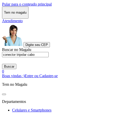
Pular para o conteudo principal
Tem no magalu
Atendimento
Digite seu CEP
Buscar no Magalu
Buscar
0
Boas vindas :)
Entre ou Cadastre-se
Tem no Magalu
Departamentos
Celulares e Smartphones