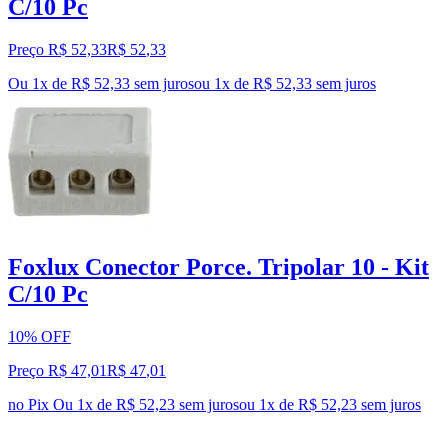
C/10 Pc
Preço R$ 52,33
R$
52
,
33
Ou 1x de R$ 52,33 sem juros
ou
1
x de
R$ 52,33
sem juros
Foxlux Conector Porce. Tripolar 10 - Kit
C/10 Pc
10% OFF
Preço R$ 47,01
R$
47
,
01
no Pix
Ou 1x de R$ 52,23 sem juros
ou
1
x de
R$ 52,23
sem juros