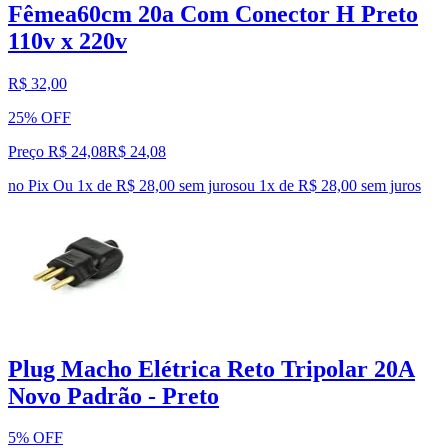
Fêmea60cm 20a Com Conector H Preto
110v x 220v
R$ 32,00
25% OFF
Preço R$ 24,08
R$
24
,
08
no Pix
Ou 1x de R$ 28,00 sem juros
ou
1
x de
R$ 28,00
sem juros
Plug Macho Elétrica Reto Tripolar 20A
Novo Padrão - Preto
5% OFF