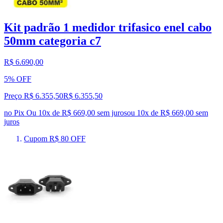
Kit padrão 1 medidor trifasico enel cabo
50mm categoria c7
R$ 6.690,00
5% OFF
Preço R$ 6.355,50
R$
6.355
,
50
no Pix
Ou 10x de R$ 669,00 sem juros
ou
10
x de
R$ 669,00
sem
juros
Cupom R$ 80 OFF