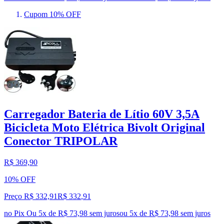
Cupom 10% OFF
Carregador Bateria de Lítio 60V 3,5A
Bicicleta Moto Elétrica Bivolt Original
Conector TRIPOLAR
R$ 369,90
10% OFF
Preço R$ 332,91
R$
332
,
91
no Pix
Ou 5x de R$ 73,98 sem juros
ou
5
x de
R$ 73,98
sem juros