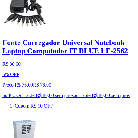
Fonte Carregador Universal Notebook
Laptop Computador IT BLUE LE-2562
R$ 80,00
5% OFF
Preço R$ 76,00
R$
76
,
00
no Pix
Ou 1x de R$ 80,00 sem juros
ou
1
x de
R$ 80,00
sem juros
Cupom R$ 10 OFF