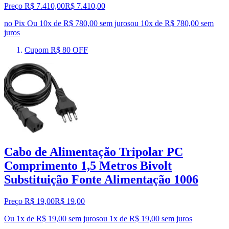
Preço R$ 7.410,00
R$
7.410
,
00
no Pix
Ou 10x de R$ 780,00 sem juros
ou
10
x de
R$ 780,00
sem
juros
Cupom R$ 80 OFF
Cabo de Alimentação Tripolar PC
Comprimento 1,5 Metros Bivolt
Substituição Fonte Alimentação 1006
Preço R$ 19,00
R$
19
,
00
Ou 1x de R$ 19,00 sem juros
ou
1
x de
R$ 19,00
sem juros