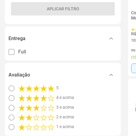
APLICAR FILTRO
Co
Ma
R$
Entrega
10
10 
o
Full
(
10
Avaliação
5
4 e acima
3 e acima
2 e acima
1 e acima