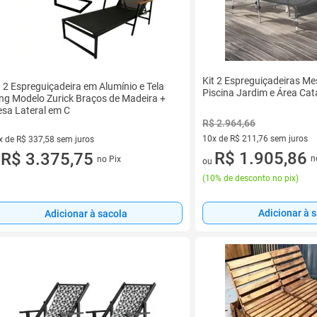
Kit 2 Espreguiçadeiras M
t 2 Espreguiçadeira em Alumínio e Tela
Piscina Jardim e Área Cat
ing Modelo Zurick Braços de Madeira +
sa Lateral em C
R$ 2.964,66
10x de R$ 211,76 sem juros
x de R$ 337,58 sem juros
10 vez de R$ 211,76 sem juro
R$ 1.905,86
vez de R$ 337,58 sem juros
R$ 3.375,75
n
no Pix
ou
u
(
10% de desconto no pix
)
Adicionar à 
Adicionar à sacola