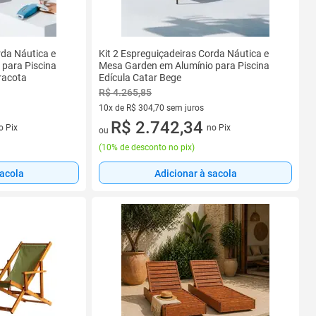
rda Náutica e
Kit 2 Espreguiçadeiras Corda Náutica e
para Piscina
Mesa Garden em Alumínio para Piscina
racota
Edícula Catar Bege
R$ 4.265,85
10x de R$ 304,70 sem juros
s
10 vez de R$ 304,70 sem juros
R$ 2.742,34
o Pix
no Pix
ou
(
10% de desconto no pix
)
sacola
Adicionar à sacola