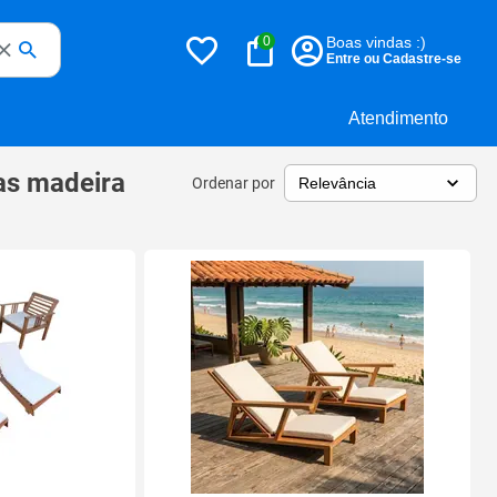
0
Boas vindas :)
Entre ou Cadastre-se
Atendimento
as madeira
Ordenar por