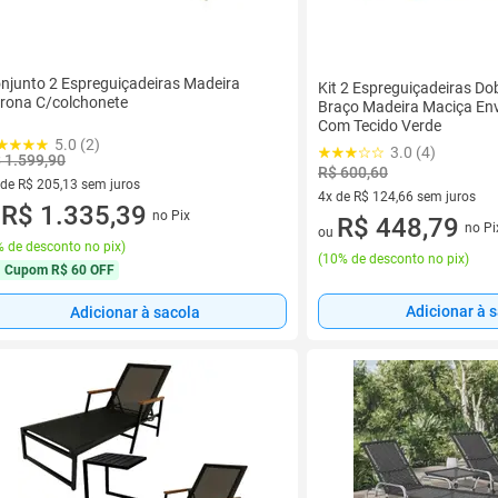
njunto 2 Espreguiçadeiras Madeira
Kit 2 Espreguiçadeiras D
rona C/colchonete
Braço Madeira Maciça En
Com Tecido Verde
5.0 (2)
3.0 (4)
 1.599,90
R$ 600,60
 de R$ 205,13 sem juros
4x de R$ 124,66 sem juros
ez de R$ 205,13 sem juros
R$ 1.335,39
no Pix
4 vez de R$ 124,66 sem juros
R$ 448,79
u
no Pi
ou
 de desconto no pix
)
(
10% de desconto no pix
)
Cupom
R$ 60 OFF
Adicionar à 
Adicionar à sacola