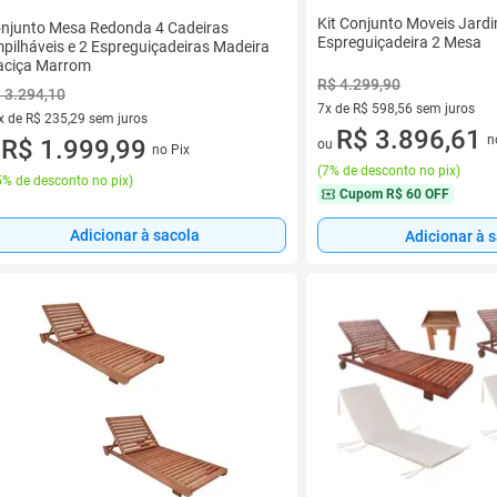
Kit Conjunto Moveis Jard
njunto Mesa Redonda 4 Cadeiras
Espreguiçadeira 2 Mesa
pilháveis e 2 Espreguiçadeiras Madeira
ciça Marrom
R$ 4.299,90
 3.294,10
7x de R$ 598,56 sem juros
x de R$ 235,29 sem juros
7 vez de R$ 598,56 sem juros
R$ 3.896,61
n
vez de R$ 235,29 sem juros
R$ 1.999,99
ou
no Pix
u
(
7% de desconto no pix
)
% de desconto no pix
)
Cupom
R$ 60 OFF
Adicionar à sacola
Adicionar à 