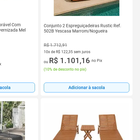
obrável Com
Conjunto 2 Espreguiçadeiras Rustic Ref.
vernizada Mel
502B Yescasa Marrom/Nogueira
R$ 1.712,91
10x de R$ 122,35 sem juros
10 vez de R$ 122,35 sem juros
R$ 1.101,16
no Pix
ou
x
(
10% de desconto no pix
)
sacola
Adicionar à sacola