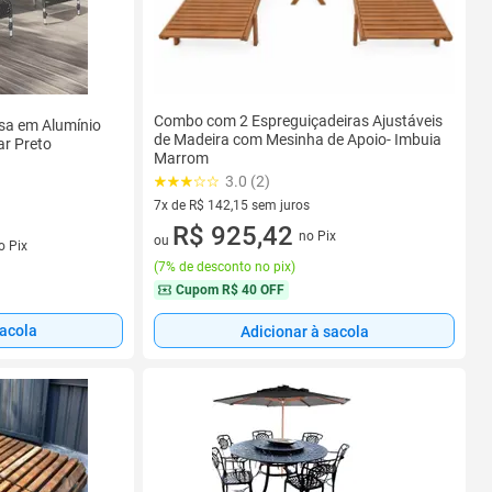
Combo com 2 Espreguiçadeiras Ajustáveis
esa em Alumínio
de Madeira com Mesinha de Apoio- Imbuia
ar Preto
Marrom
3.0 (2)
7x de R$ 142,15 sem juros
7 vez de R$ 142,15 sem juros
R$ 925,42
no Pix
s
ou
o Pix
(
7% de desconto no pix
)
Cupom
R$ 40 OFF
sacola
Adicionar à sacola