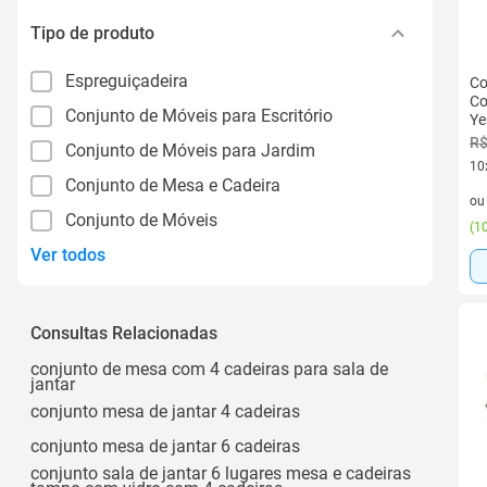
Tipo de produto
Espreguiçadeira
Co
Co
Conjunto de Móveis para Escritório
Ye
R$
Conjunto de Móveis para Jardim
10
Conjunto de Mesa e Cadeira
10 
o
Conjunto de Móveis
(
10
Ver todos
Consultas Relacionadas
conjunto de mesa com 4 cadeiras para sala de
jantar
conjunto mesa de jantar 4 cadeiras
conjunto mesa de jantar 6 cadeiras
conjunto sala de jantar 6 lugares mesa e cadeiras