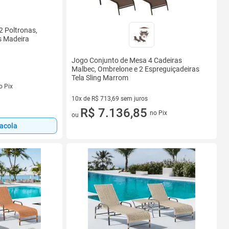
2 Poltronas,
s Madeira
Jogo Conjunto de Mesa 4 Cadeiras
Malbec, Ombrelone e 2 Espreguiçadeiras
Tela Sling Marrom
s
o Pix
10x de R$ 713,69 sem juros
10 vez de R$ 713,69 sem juros
R$ 7.136,85
no Pix
ou
sacola