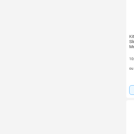
Ki
Sl
Me
10
10 
o