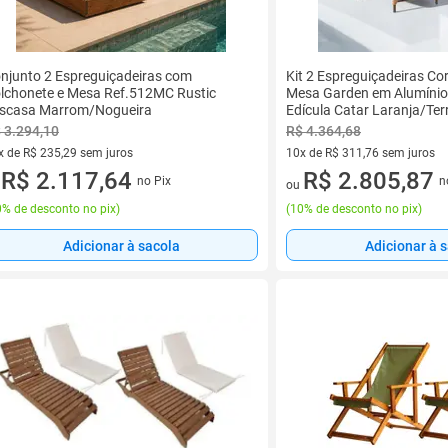
njunto 2 Espreguiçadeiras com
Kit 2 Espreguiçadeiras Co
lchonete e Mesa Ref.512MC Rustic
Mesa Garden em Alumínio 
scasa Marrom/Nogueira
Edícula Catar Laranja/Ter
 3.294,10
R$ 4.364,68
x de R$ 235,29 sem juros
10x de R$ 311,76 sem juros
vez de R$ 235,29 sem juros
R$ 2.117,64
10 vez de R$ 311,76 sem juro
R$ 2.805,87
no Pix
n
u
ou
% de desconto no pix
)
(
10% de desconto no pix
)
Adicionar à sacola
Adicionar à 