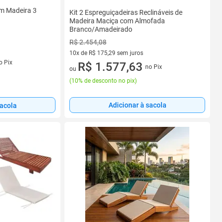
im Madeira 3
Kit 2 Espreguiçadeiras Reclináveis de
Madeira Maciça com Almofada
Branco/Amadeirado
R$ 2.454,08
10x de R$ 175,29 sem juros
o Pix
10 vez de R$ 175,29 sem juros
R$ 1.577,63
no Pix
ou
(
10% de desconto no pix
)
Adicionar à sacola
sacola