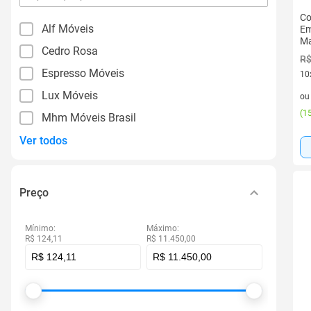
por
Co
filtro
Alf Móveis
Em
Ma
Cedro Rosa
R$
Espresso Móveis
10
10 
Lux Móveis
o
(
15
Mhm Móveis Brasil
Ver todos
Preço
Mínimo:
Máximo:
R$ 124,11
R$ 11.450,00