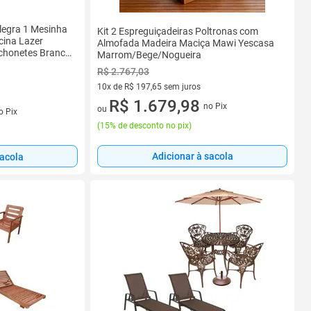
legra 1 Mesinha
Kit 2 Espreguiçadeiras Poltronas com
cina Lazer
Almofada Madeira Maciça Mawi Yescasa
lchonetes Branco
Marrom/Bege/Nogueira
R$ 2.767,03
10x de R$ 197,65 sem juros
10 vez de R$ 197,65 sem juros
R$ 1.679,98
no Pix
s
ou
o Pix
(
15% de desconto no pix
)
Adicionar à sacola
sacola