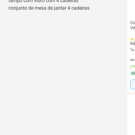
tampo com vidro com 4 cadeiras
conjunto de mesa de jantar 4 cadeiras
Co
Ve
R$
7x
7 v
o
(
7%