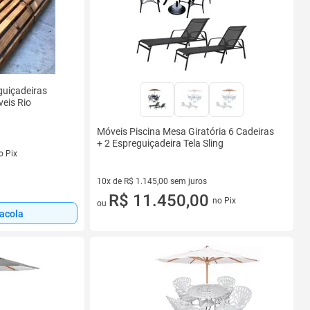
uiçadeiras
eis Rio
Móveis Piscina Mesa Giratória 6 Cadeiras
+ 2 Espreguiçadeira Tela Sling
s
o Pix
10x de R$ 1.145,00 sem juros
10 vez de R$ 1.145,00 sem juros
R$ 11.450,00
no Pix
ou
sacola