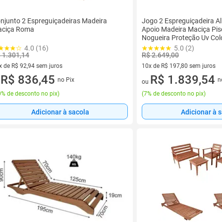
njunto 2 Espreguiçadeiras Madeira
Jogo 2 Espreguiçadeira Al
ciça Roma
Apoio Madeira Maciça Pis
Nogueira Proteção Uv Co
Cru
4.0 (16)
5.0 (2)
 1.301,14
R$ 2.649,00
x de R$ 92,94 sem juros
10x de R$ 197,80 sem juros
vez de R$ 92,94 sem juros
R$ 836,45
10 vez de R$ 197,80 sem juro
R$ 1.839,54
no Pix
n
u
ou
% de desconto no pix
)
(
7% de desconto no pix
)
Adicionar à sacola
Adicionar à 