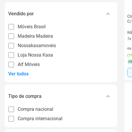
Vendido por
Co
C/
Móveis Brasil
R$
Madeira Madeira
7x
Nossakasamoveis
7 v
o
Loja Nossa Kasa
(
7%
Alf Móveis
Ver todos
Tipo de compra
Compra nacional
Compra internacional