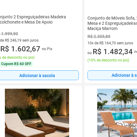
njunto 2 Espreguiçadeiras Madeira
Conjunto de Móveis Sofa, 
colchonete e Mesa De Apoio
Mesa e 2 Espreguiçadeira
Maciça Marrom
 1.999,90
R$ 2.305,85
 de R$ 246,19 sem juros
10x de R$ 164,70 sem juros
ez de R$ 246,19 sem juros
R$ 1.602,67
no Pix
10 vez de R$ 164,70 sem juro
R$ 1.482,34
u
n
ou
 de desconto no pix
)
(
10% de desconto no pix
)
Cupom
R$ 60 OFF
Adicionar à 
Adicionar à sacola