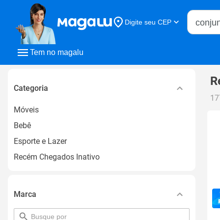
Buscar n
Digite seu CEP
Buscar
Tem no magalu
R
Categoria
17
Móveis
Bebê
Esporte e Lazer
Recém Chegados Inativo
Marca
pesquisar