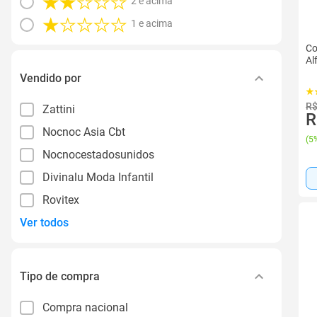
2 e acima
1 e acima
Co
Al
Vendido por
R$
Zattini
R
Nocnoc Asia Cbt
(
5%
Nocnocestadosunidos
Divinalu Moda Infantil
Rovitex
Ver todos
Tipo de compra
Compra nacional