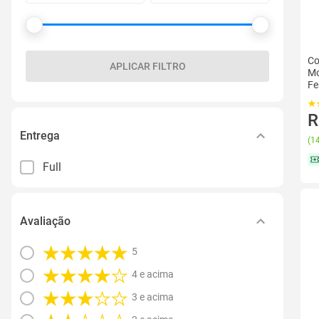
Co
APLICAR FILTRO
Mo
Fe
R
Entrega
(
14
Full
Avaliação
5
4 e acima
3 e acima