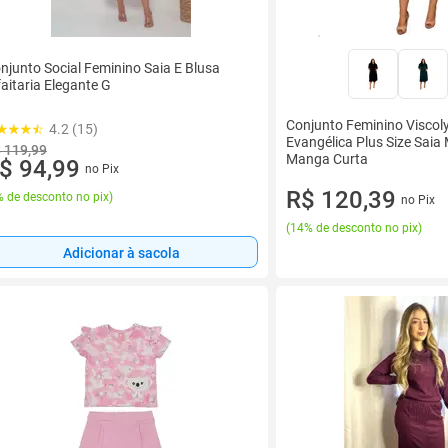
njunto Social Feminino Saia E Blusa
faitaria Elegante G
Conjunto Feminino Visco
4.2 (15)
Evangélica Plus Size Saia 
 119,99
Manga Curta
$ 94,99
no Pix
R$ 120,39
 de desconto no pix
)
no Pix
(
14% de desconto no pix
)
Adicionar à sacola