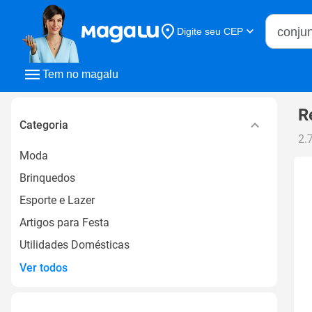
Buscar n
Digite seu CEP
Buscar
Tem no magalu
R
Categoria
2.
Moda
Brinquedos
Esporte e Lazer
Artigos para Festa
Utilidades Domésticas
Ver todos