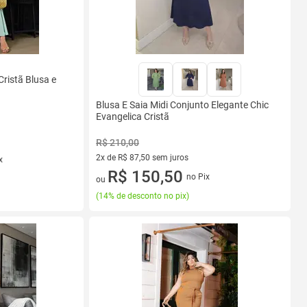
ristã Blusa e
Blusa E Saia Midi Conjunto Elegante Chic
Evangelica Cristã
R$ 210,00
2x de R$ 87,50 sem juros
x
2 vez de R$ 87,50 sem juros
R$ 150,50
no Pix
ou
(
14% de desconto no pix
)