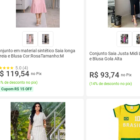
njunto em material sintético Saia longa
Conjunto Saia Justa Midi 
reia e Blusa Cor:RosaTamanho:M
e Blusa Gola Alta
5.0 (4)
$ 119,54
R$ 93,74
no Pix
no Pix
% de desconto no pix
)
(
14% de desconto no pix
)
Cupom
R$ 15 OFF