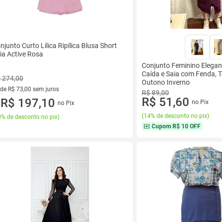
njunto Curto Lilica Ripilica Blusa Short
ia Active Rosa
Conjunto Feminino Elegan
Caída e Saia com Fenda, 
 274,00
Outono Inverno
 de R$ 73,00 sem juros
R$ 89,00
R$ 51,60
ez de R$ 73,00 sem juros
R$ 197,10
no Pix
no Pix
u
(
14% de desconto no pix
)
% de desconto no pix
)
Cupom
R$ 10 OFF