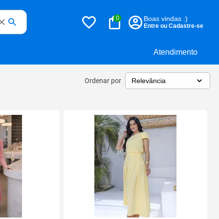
0
Boas vindas :)
Entre ou Cadastre-se
Atendimento
Ordenar por