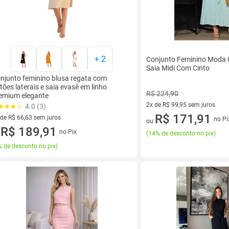
+
2
Conjunto Feminino Moda C
Saia Midi Com Cinto
njunto feminino blusa regata com
tões laterais e saia evasê em linho
R$ 224,90
emium elegante
2x de R$ 99,95 sem juros
4.0 (3)
2 vez de R$ 99,95 sem juros
R$ 171,91
 de R$ 66,63 sem juros
no Pi
ou
ez de R$ 66,63 sem juros
R$ 189,91
no Pix
(
14% de desconto no pix
)
u
 de desconto no pix
)