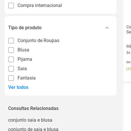
Compra internacional
Co
Tipo de produto
Sa
Conjunto de Roupas
R$
Blusa
3x
Pijama
3 v
o
Saia
(
10
Fantasia
Ver todos
Consultas Relacionadas
conjunto saia e blusa
conjunto de saia e blusa