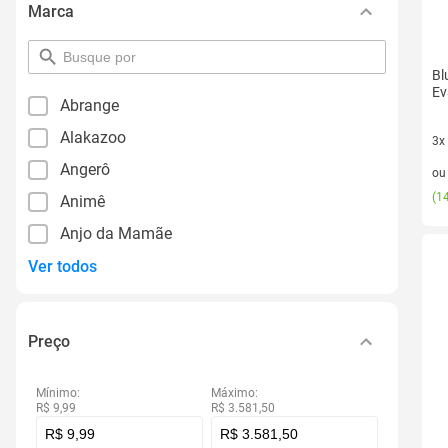
Marca
pesquisar
por
Bl
filtro
Ev
Abrange
Alakazoo
3x
3 v
Angerô
o
(
14
Animê
Anjo da Mamãe
Ver todos
Preço
Mínimo:
Máximo:
R$ 9,99
R$ 3.581,50