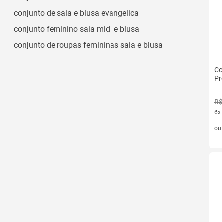
conjunto de saia e blusa evangelica
conjunto feminino saia midi e blusa
conjunto de roupas femininas saia e blusa
Co
Pr
R$
6x
6 v
o