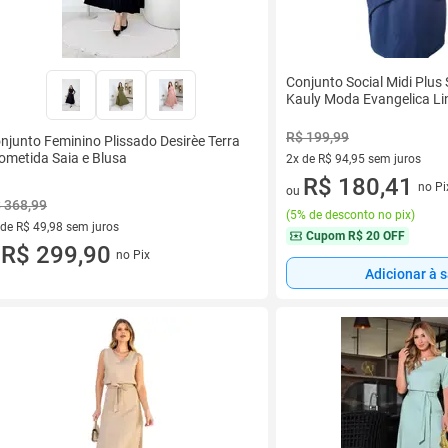
Conjunto Social Midi Plus 
Kauly Moda Evangelica Li
R$ 199,99
njunto Feminino Plissado Desirèe Terra
ometida Saia e Blusa
2x de R$ 94,95 sem juros
2 vez de R$ 94,95 sem juros
R$ 180,41
no Pi
ou
 368,99
(
5% de desconto no pix
)
 de R$ 49,98 sem juros
Cupom
R$ 20 OFF
ez de R$ 49,98 sem juros
R$ 299,90
no Pix
u
Adicionar à 