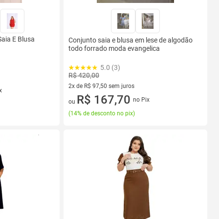
aia E Blusa
Conjunto saia e blusa em lese de algodão
todo forrado moda evangelica
5.0 (3)
R$ 420,00
2x de R$ 97,50 sem juros
x
2 vez de R$ 97,50 sem juros
R$ 167,70
no Pix
ou
(
14% de desconto no pix
)