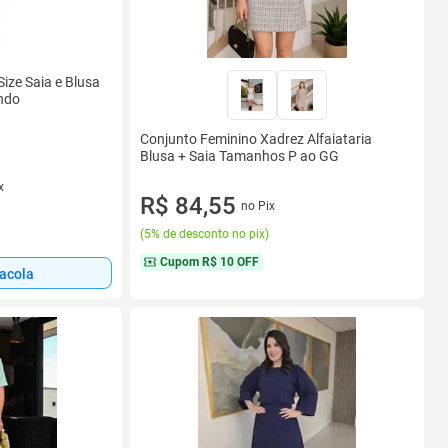
Size Saia e Blusa
ndo
Conjunto Feminino Xadrez Alfaiataria
Blusa + Saia Tamanhos P ao GG
x
R$ 84,55
no Pix
(
5% de desconto no pix
)
Cupom
R$ 10 OFF
sacola