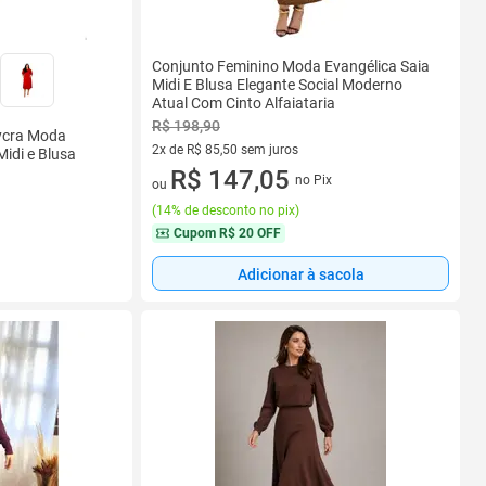
Conjunto Feminino Moda Evangélica Saia
Midi E Blusa Elegante Social Moderno
Atual Com Cinto Alfaiataria
R$ 198,90
lycra Moda
2x de R$ 85,50 sem juros
Midi e Blusa
2 vez de R$ 85,50 sem juros
R$ 147,05
no Pix
ou
(
14% de desconto no pix
)
Cupom
R$ 20 OFF
Adicionar à sacola