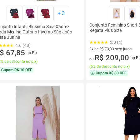
+
3
Conjunto Feminino Short S
njunto Infantil Blusinha Saia Xadrez
Regata Plus Size
da Menina Outono Inverno São João
sta Junina
5.0 (4)
4.6 (48)
3x de R$ 73,33 sem juros
$ 67,85
no Pix
3 vez de R$ 73,33 sem juros
R$ 209,00
no Pi
ou
% de desconto no pix
)
(
5% de desconto no pix
)
Cupom
R$ 10 OFF
Cupom
R$ 30 OFF