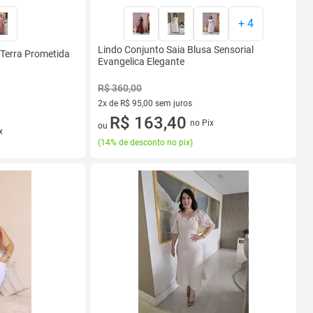
+
4
Lindo Conjunto Saia Blusa Sensorial
 Terra Prometida
Evangelica Elegante
R$ 360,00
2x de R$ 95,00 sem juros
2 vez de R$ 95,00 sem juros
R$ 163,40
no Pix
ou
x
(
14% de desconto no pix
)