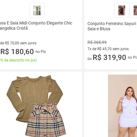
usa E Saia Midi Conjunto Elegante Chic
Conjunto Feminino Sayuri
angelica Cristã
Saia e Blusa
R$ 368,99
 de R$ 70,00 sem juros
7x de R$ 45,70 sem juros
ez de R$ 70,00 sem juros
R$ 180,60
no Pix
u
7 vez de R$ 45,70 sem juros
R$ 319,90
no Pi
ou
% de desconto no pix
)