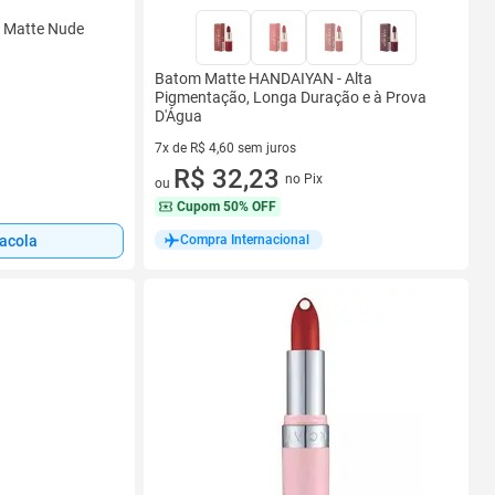
o Matte Nude
Batom Matte HANDAIYAN - Alta
Pigmentação, Longa Duração e à Prova
D'Água
7x de R$ 4,60 sem juros
7 vez de R$ 4,60 sem juros
R$ 32,23
no Pix
ou
Cupom
50% OFF
Compra Internacional
sacola