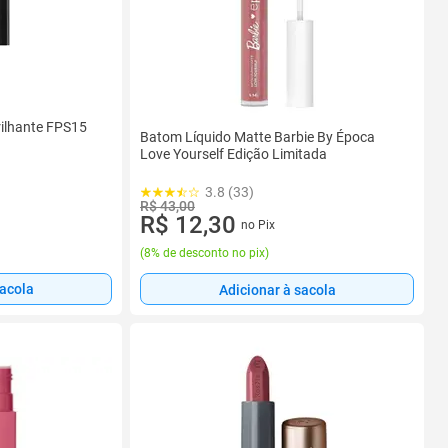
rilhante FPS15
Batom Líquido Matte Barbie By Época
Love Yourself Edição Limitada
3.8 (33)
R$ 43,00
R$ 12,30
no Pix
(
8% de desconto no pix
)
sacola
Adicionar à sacola