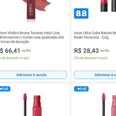
tom Vinílico Bruna Tavares Vinyl Lívia
Avon Ultra Color Batom B
,8ml-marrom c fundo rosa queimado Até
Nude Terracota - 3,6g
 horas de duração
$ 66,41
R$ 28,43
no Pix
no Pix
 de desconto no pix
)
(
5% de desconto no pix
)
Adicionar à sacola
Adicionar à 
Full
Full