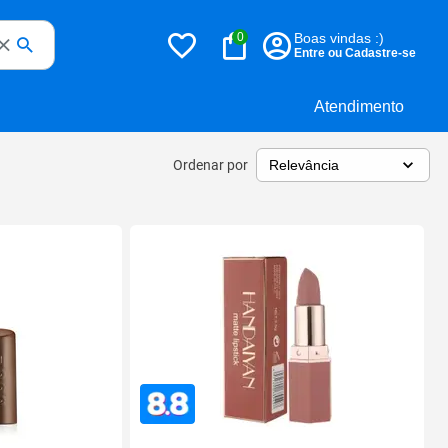
0
Boas vindas :)
Entre ou Cadastre-se
Atendimento
Ordenar por