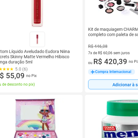
Kit de maquiagem CHARM
completo com paleta de s
R$ 446,08
tom Líquido Aveludado Eudora Niina
7x de R$ 60,06 sem juros
crets Skinny Matte Vermelho Hibisco
7 vez de R$ 60,06 sem juros
R$ 420,39
no Pi
nga duração 5ml
ou
5.0 (6)
Compra Internacional
$ 55,09
no Pix
Adicionar à 
 de desconto no pix
)