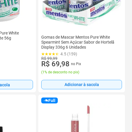
Pure White
Gomas de Mascar Mentos Pure White
te 56g
Spearmint Sem Açúcar Sabor de Hortelã
Display 336g 6 Unidades
4.5 (159)
R$ 99,99
R$ 69,98
no Pix
(
1% de desconto no pix
)
Adicionar à sacola
sacola
Full