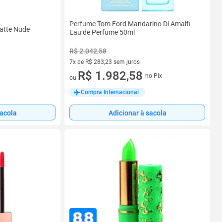
Perfume Tom Ford Mandarino Di Amalfi
atte Nude
Eau de Perfume 50ml
R$ 2.042,58
7x de R$ 283,23 sem juros
7 vez de R$ 283,23 sem juros
R$ 1.982,58
no Pix
ou
Compra Internacional
sacola
Adicionar à sacola