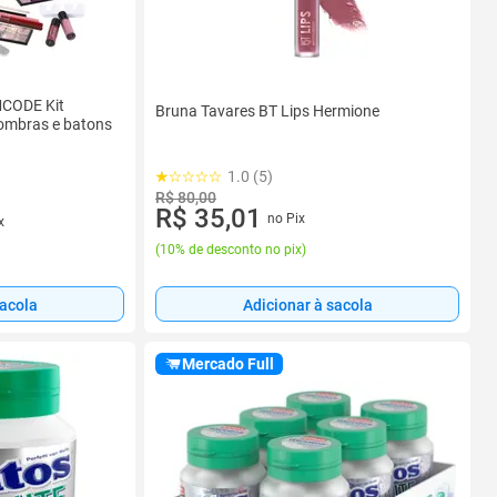
CODE Kit
Bruna Tavares BT Lips Hermione
ombras e batons
1.0 (5)
R$ 80,00
R$ 35,01
no Pix
x
(
10% de desconto no pix
)
sacola
Adicionar à sacola
Mercado Full