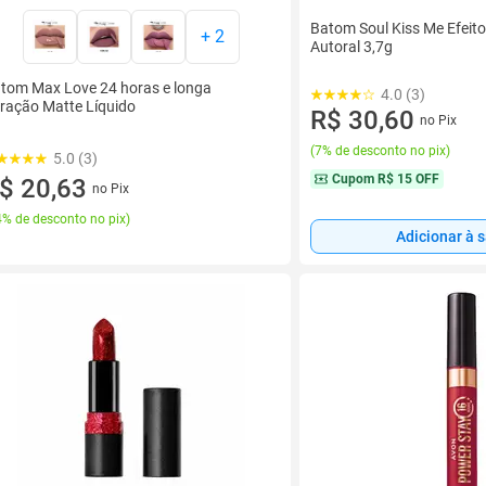
Batom Soul Kiss Me Efeit
+
2
Autoral 3,7g
tom Max Love 24 horas e longa
4.0 (3)
ração Matte Líquido
R$ 30,60
no Pix
(
7% de desconto no pix
)
5.0 (3)
Cupom
R$ 15 OFF
$ 20,63
no Pix
% de desconto no pix
)
Adicionar à 