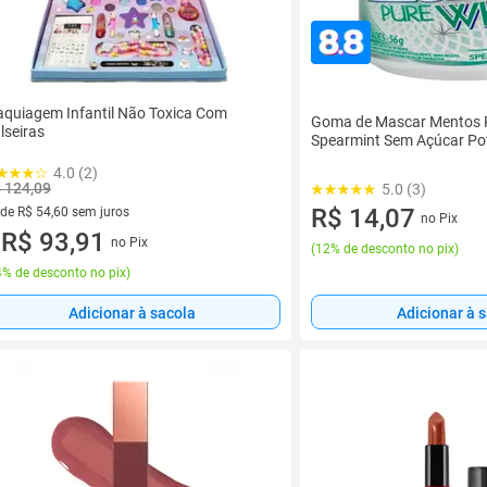
quiagem Infantil Não Toxica Com
Goma de Mascar Mentos 
lseiras
Spearmint Sem Açúcar Po
4.0 (2)
 124,09
5.0 (3)
R$ 14,07
 de R$ 54,60 sem juros
no Pix
ez de R$ 54,60 sem juros
R$ 93,91
no Pix
u
(
12% de desconto no pix
)
% de desconto no pix
)
Adicionar à sacola
Adicionar à 