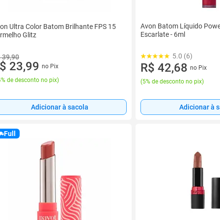
Avon Batom Líquido Powe
on Ultra Color Batom Brilhante FPS 15
Escarlate - 6ml
rmelho Glitz
5.0 (6)
 39,90
$ 23,99
R$ 42,68
no Pix
no Pix
% de desconto no pix
)
(
5% de desconto no pix
)
Adicionar à sacola
Adicionar à 
Full