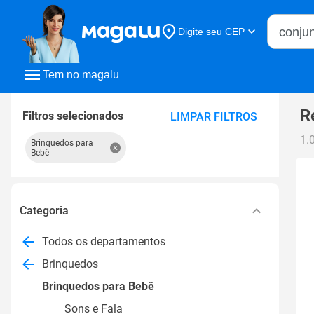
Buscar n
Digite seu CEP
Buscar
Tem no magalu
R
Filtros selecionados
LIMPAR FILTROS
1.
Brinquedos para
Bebê
Categoria
Todos os departamentos
Brinquedos
Brinquedos para Bebê
Sons e Fala