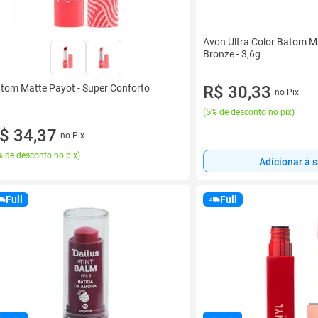
Avon Ultra Color Batom M
Bronze - 3,6g
R$ 30,33
tom Matte Payot - Super Conforto
no Pix
(
5% de desconto no pix
)
$ 34,37
no Pix
 de desconto no pix
)
Adicionar à 
Full
Full