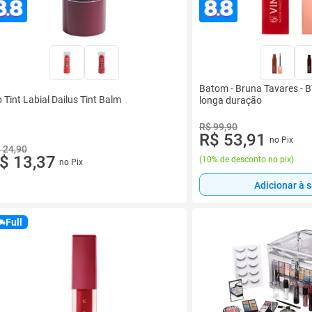
Batom - Bruna Tavares - BT
p Tint Labial Dailus Tint Balm
longa duração
R$ 99,90
R$ 53,91
no Pix
 24,90
$ 13,37
(
10% de desconto no pix
)
no Pix
Adicionar à 
Full