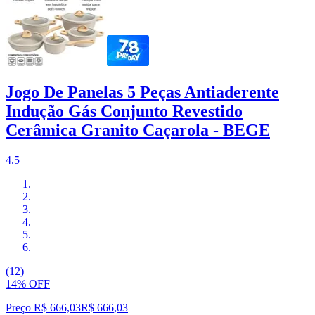
Jogo De Panelas 5 Peças Antiaderente
Indução Gás Conjunto Revestido
Cerâmica Granito Caçarola - BEGE
4.5
(12)
14% OFF
Preço R$ 666,03
R$
666
,
03