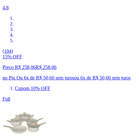
4.8
(104)
15% OFF
Preço R$ 258,06
R$
258
,
06
no Pix
Ou 6x de R$ 50,60 sem juros
ou
6
x de
R$ 50,60
sem juros
Cupom 10% OFF
Full