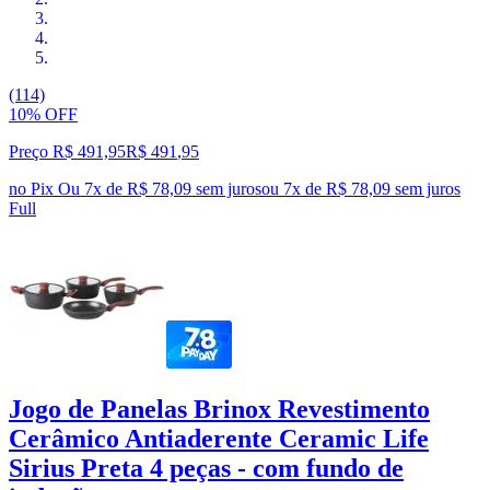
(114)
10% OFF
Preço R$ 491,95
R$
491
,
95
no Pix
Ou 7x de R$ 78,09 sem juros
ou
7
x de
R$ 78,09
sem juros
Full
Jogo de Panelas Brinox Revestimento
Cerâmico Antiaderente Ceramic Life
Sirius Preta 4 peças - com fundo de