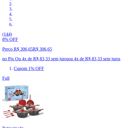
(144)
8% OFF
Preço R$ 306,65
R$
306
,
65
no Pix
Ou 4x de R$ 83,33 sem juros
ou
4
x de
R$ 83,33
sem juros
Cupom 1% OFF
Full