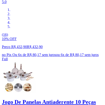
5.0
(16)
10% OFF
Preço R$ 432,90
R$
432
,
90
no Pix
Ou 6x de R$ 80,17 sem juros
ou
6
x de
R$ 80,17
sem juros
Full
Jogo De Panelas Antiaderente 10 Peças