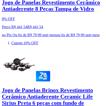
Jogo de Panelas Revestimento Cerâmico
Antiaderente 8 Peças Tampa de Vidro
8% OFF
Preço R$ 441,54
R$
441
,
54
no Pix
Ou 6x de R$ 79,99 sem juros
ou
6
x de
R$ 79,99
sem juros
Cupom 10% OFF
Jogo de Panelas Brinox Revestimento
Cerâmico Antiaderente Ceramic Life
Sirius Preta 6 peças com fundo de