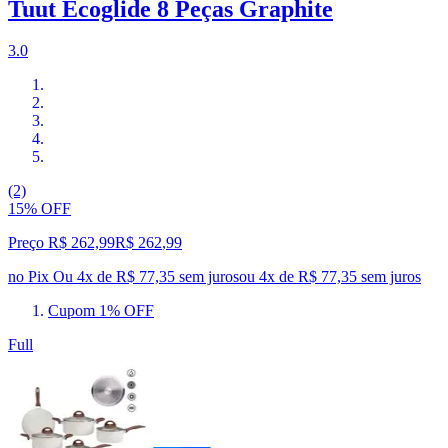
Tuut Ecoglide 8 Peças Graphite
3.0
(2)
15% OFF
Preço R$ 262,99
R$
262
,
99
no Pix
Ou 4x de R$ 77,35 sem juros
ou
4
x de
R$ 77,35
sem juros
Cupom 1% OFF
Full