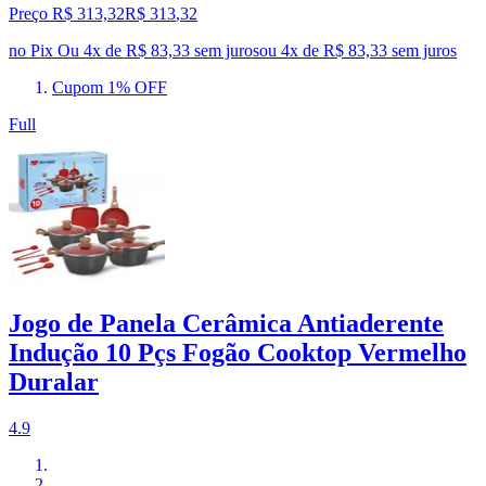
Preço R$ 313,32
R$
313
,
32
no Pix
Ou 4x de R$ 83,33 sem juros
ou
4
x de
R$ 83,33
sem juros
Cupom 1% OFF
Full
Jogo de Panela Cerâmica Antiaderente
Indução 10 Pçs Fogão Cooktop Vermelho
Duralar
4.9