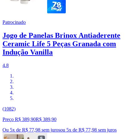
Patrocinado
Jogo de Panelas Brinox Antiaderente
Ceramic Life 5 Peças Granada com
Indução Vanilla
4.8
(1082)
Preço R$ 389,90
R$
389
,
90
Ou 5x de R$ 77,98 sem juros
ou
5
x de
R$ 77,98
sem juros