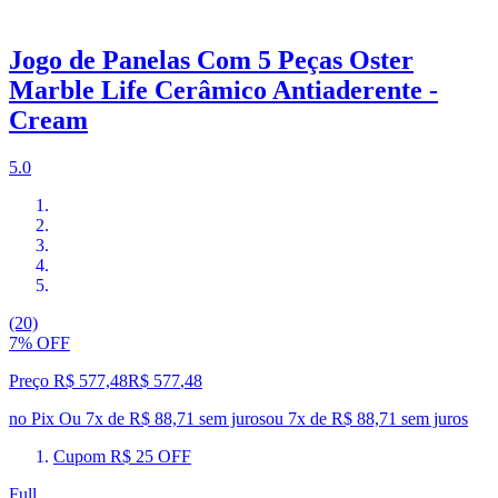
Jogo de Panelas Com 5 Peças Oster
Marble Life Cerâmico Antiaderente -
Cream
5.0
(20)
7% OFF
Preço R$ 577,48
R$
577
,
48
no Pix
Ou 7x de R$ 88,71 sem juros
ou
7
x de
R$ 88,71
sem juros
Cupom R$ 25 OFF
Full