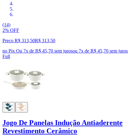
(14)
2% OFF
Preço R$ 313,50
R$
313
,
50
no Pix
Ou 7x de R$ 45,70 sem juros
ou
7
x de
R$ 45,70
sem juros
Full
Jogo De Panelas Indução Antiaderente
Revestimento Cerâmico