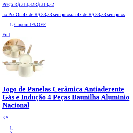
Preço R$ 313,32
R$
313
,
32
no Pix
Ou 4x de R$ 83,33 sem juros
ou
4
x de
R$ 83,33
sem juros
Cupom 1% OFF
Full
Jogo de Panelas Cerâmica Antiaderente
Gás e Indução 4 Peças Baunilha Alumínio
Nacional
3.5