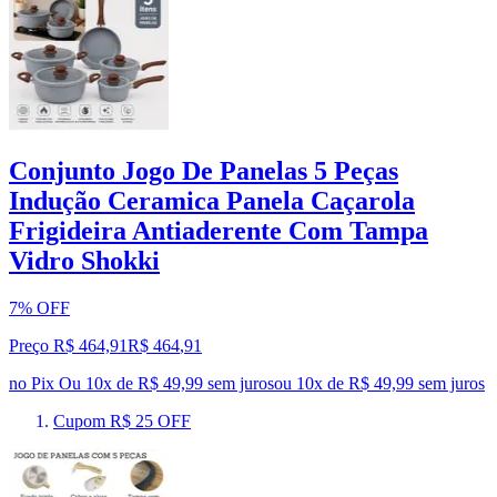
Conjunto Jogo De Panelas 5 Peças
Indução Ceramica Panela Caçarola
Frigideira Antiaderente Com Tampa
Vidro Shokki
7% OFF
Preço R$ 464,91
R$
464
,
91
no Pix
Ou 10x de R$ 49,99 sem juros
ou
10
x de
R$ 49,99
sem juros
Cupom R$ 25 OFF