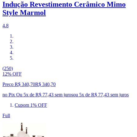
Indução Revestimento Cerâmico Mimo
Style Marmol
4.8
(250)
12% OFF
Preço R$ 340,70
R$
340
,
70
no Pix
Ou 5x de R$ 77,43 sem juros
ou
5
x de
R$ 77,43
sem juros
Cupom 1% OFF
Full