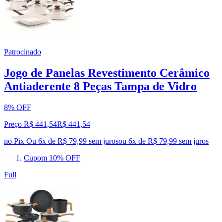
Patrocinado
Jogo de Panelas Revestimento Cerâmico
Antiaderente 8 Peças Tampa de Vidro
8% OFF
Preço R$ 441,54
R$
441
,
54
no Pix
Ou 6x de R$ 79,99 sem juros
ou
6
x de
R$ 79,99
sem juros
Cupom 10% OFF
Full