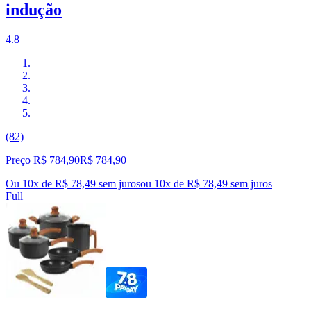
indução
4.8
(82)
Preço R$ 784,90
R$
784
,
90
Ou 10x de R$ 78,49 sem juros
ou
10
x de
R$ 78,49
sem juros
Full