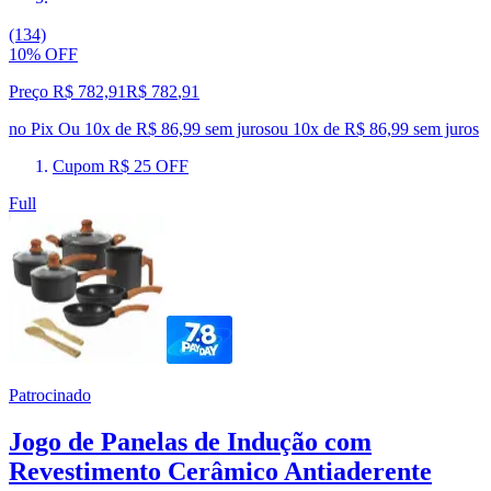
(134)
10% OFF
Preço R$ 782,91
R$
782
,
91
no Pix
Ou 10x de R$ 86,99 sem juros
ou
10
x de
R$ 86,99
sem juros
Cupom R$ 25 OFF
Full
Patrocinado
Jogo de Panelas de Indução com
Revestimento Cerâmico Antiaderente