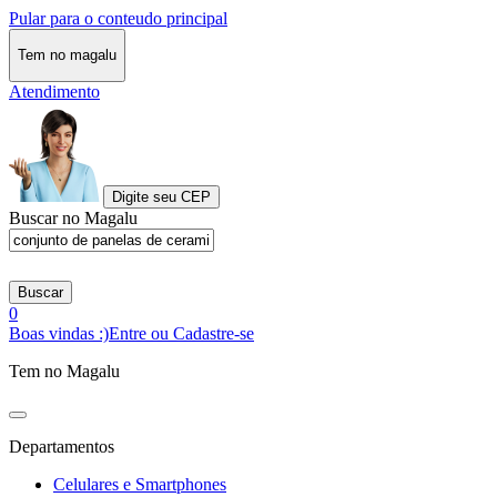
Pular para o conteudo principal
Tem no magalu
Atendimento
Digite seu CEP
Buscar no Magalu
Buscar
0
Boas vindas :)
Entre ou Cadastre-se
Tem no Magalu
Departamentos
Celulares e Smartphones