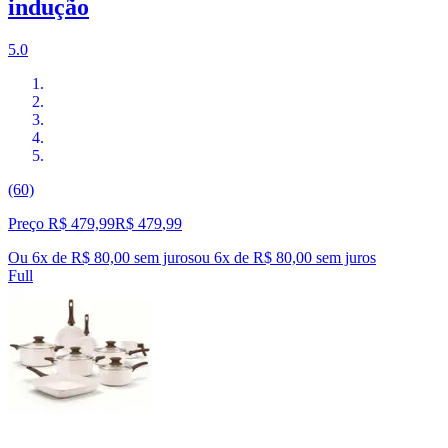
indução
5.0
(60)
Preço R$ 479,99
R$
479
,
99
Ou 6x de R$ 80,00 sem juros
ou
6
x de
R$ 80,00
sem juros
Full