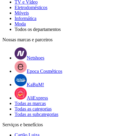
TV e Vídeo
Eletrodomésticos
Móveis
Informática
Moda
Todos os departamentos
Nossas marcas e parceiros
Netshoes
Epoca Cosméticos
KaBuM!
AliExpress
Todas as marcas
Todas as categorias
Todas as subcategorias
Serviços e benefícios
Cartão Luiza