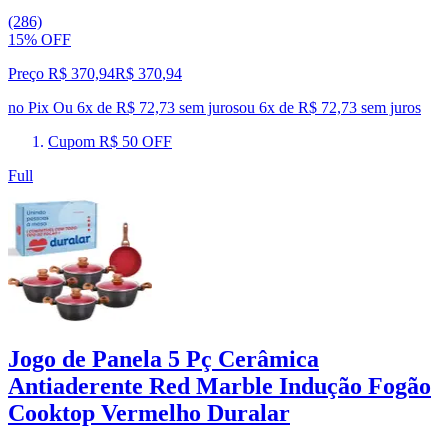
(286)
15% OFF
Preço R$ 370,94
R$
370
,
94
no Pix
Ou 6x de R$ 72,73 sem juros
ou
6
x de
R$ 72,73
sem juros
Cupom R$ 50 OFF
Full
Jogo de Panela 5 Pç Cerâmica
Antiaderente Red Marble Indução Fogão
Cooktop Vermelho Duralar