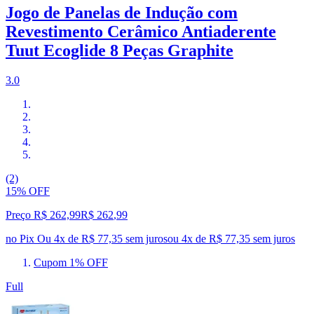
Jogo de Panelas de Indução com
Revestimento Cerâmico Antiaderente
Tuut Ecoglide 8 Peças Graphite
3.0
(2)
15% OFF
Preço R$ 262,99
R$
262
,
99
no Pix
Ou 4x de R$ 77,35 sem juros
ou
4
x de
R$ 77,35
sem juros
Cupom 1% OFF
Full