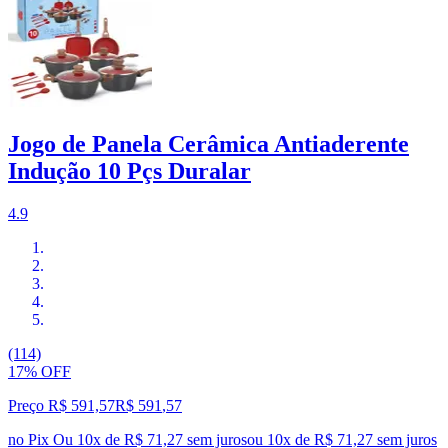
Jogo de Panela Cerâmica Antiaderente
Indução 10 Pçs Duralar
4.9
(114)
17% OFF
Preço R$ 591,57
R$
591
,
57
no Pix
Ou 10x de R$ 71,27 sem juros
ou
10
x de
R$ 71,27
sem juros