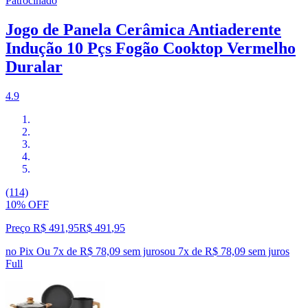
Patrocinado
Jogo de Panela Cerâmica Antiaderente
Indução 10 Pçs Fogão Cooktop Vermelho
Duralar
4.9
(114)
10% OFF
Preço R$ 491,95
R$
491
,
95
no Pix
Ou 7x de R$ 78,09 sem juros
ou
7
x de
R$ 78,09
sem juros
Full