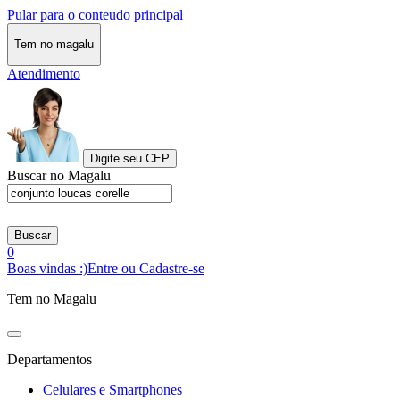
Pular para o conteudo principal
Tem no magalu
Atendimento
Digite seu CEP
Buscar no Magalu
Buscar
0
Boas vindas :)
Entre ou Cadastre-se
Tem no Magalu
Departamentos
Celulares e Smartphones