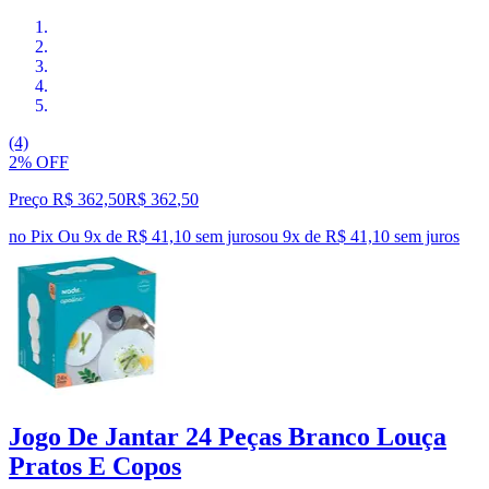
(4)
2% OFF
Preço R$ 362,50
R$
362
,
50
no Pix
Ou 9x de R$ 41,10 sem juros
ou
9
x de
R$ 41,10
sem juros
Jogo De Jantar 24 Peças Branco Louça
Pratos E Copos