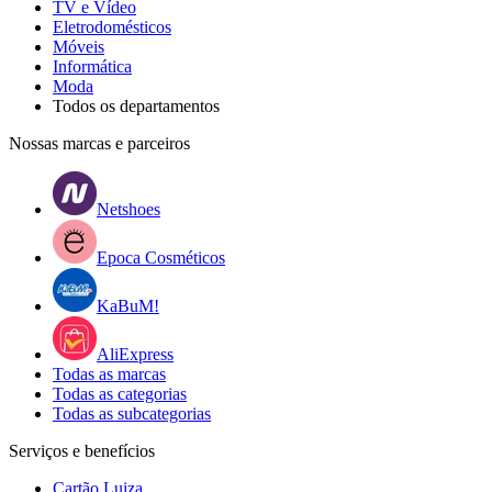
TV e Vídeo
Eletrodomésticos
Móveis
Informática
Moda
Todos os departamentos
Nossas marcas e parceiros
Netshoes
Epoca Cosméticos
KaBuM!
AliExpress
Todas as marcas
Todas as categorias
Todas as subcategorias
Serviços e benefícios
Cartão Luiza