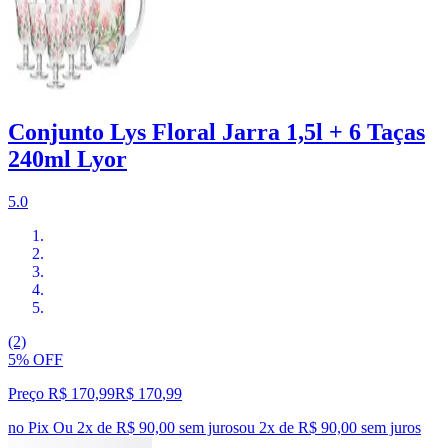
Conjunto Lys Floral Jarra 1,5l + 6 Taças
240ml Lyor
5.0
(2)
5% OFF
Preço R$ 170,99
R$
170
,
99
no Pix
Ou 2x de R$ 90,00 sem juros
ou
2
x de
R$ 90,00
sem juros