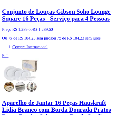
Conjunto de Louças Gibson Soho Lounge
Square 16 Peças - Serviço para 4 Pessoas
Preço R$ 1.289,60
R$
1.289
,
60
Ou 7x de R$ 184,23 sem juros
ou
7
x de
R$ 184,23
sem juros
Compra Internacional
Full
Aparelho de Jantar 16 Peças Hauskraft
Lidia Branco com Borda Dourada Pratos