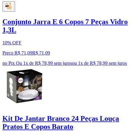
Conjunto Jarra E 6 Copos 7 Peças Vidro
1,3L
10% OFF
Preço R$ 71,09
R$
71
,
09
no Pix
Ou 1x de R$ 78,99 sem juros
ou
1
x de
R$ 78,99
sem juros
Kit De Jantar Branco 24 Peças Louça
Pratos E Copos Barato