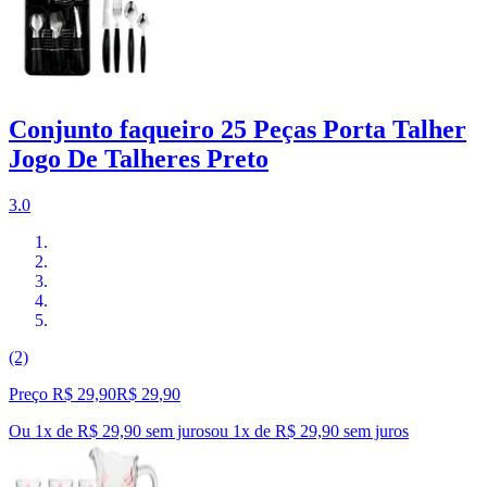
Conjunto faqueiro 25 Peças Porta Talher
Jogo De Talheres Preto
3.0
(2)
Preço R$ 29,90
R$
29
,
90
Ou 1x de R$ 29,90 sem juros
ou
1
x de
R$ 29,90
sem juros