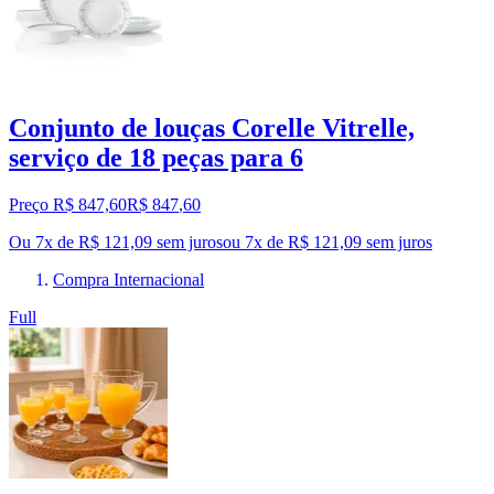
Conjunto de louças Corelle Vitrelle,
serviço de 18 peças para 6
Preço R$ 847,60
R$
847
,
60
Ou 7x de R$ 121,09 sem juros
ou
7
x de
R$ 121,09
sem juros
Compra Internacional
Full