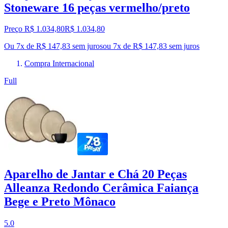
Stoneware 16 peças vermelho/preto
Preço R$ 1.034,80
R$
1.034
,
80
Ou 7x de R$ 147,83 sem juros
ou
7
x de
R$ 147,83
sem juros
Compra Internacional
Full
Aparelho de Jantar e Chá 20 Peças
Alleanza Redondo Cerâmica Faiança
Bege e Preto Mônaco
5.0