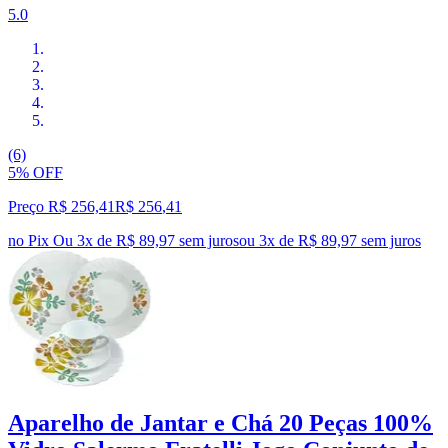
5.0
(6)
5% OFF
Preço R$ 256,41
R$
256
,
41
no Pix
Ou 3x de R$ 89,97 sem juros
ou
3
x de
R$ 89,97
sem juros
Aparelho de Jantar e Chá 20 Peças 100%