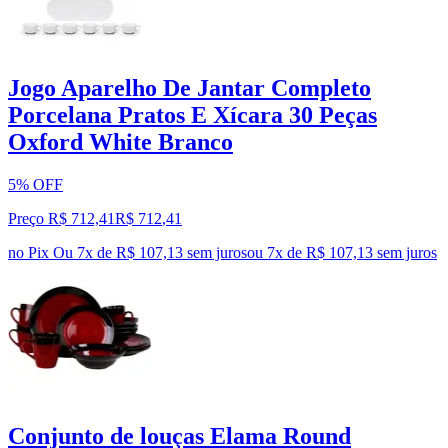
Jogo Aparelho De Jantar Completo
Porcelana Pratos E Xícara 30 Peças
Oxford White Branco
5% OFF
Preço R$ 712,41
R$
712
,
41
no Pix
Ou 7x de R$ 107,13 sem juros
ou
7
x de
R$ 107,13
sem juros
Conjunto de louças Elama Round