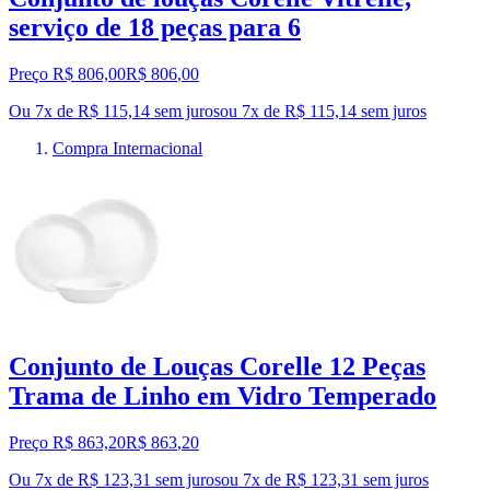
serviço de 18 peças para 6
Preço R$ 806,00
R$
806
,
00
Ou 7x de R$ 115,14 sem juros
ou
7
x de
R$ 115,14
sem juros
Compra Internacional
Conjunto de Louças Corelle 12 Peças
Trama de Linho em Vidro Temperado
Preço R$ 863,20
R$
863
,
20
Ou 7x de R$ 123,31 sem juros
ou
7
x de
R$ 123,31
sem juros