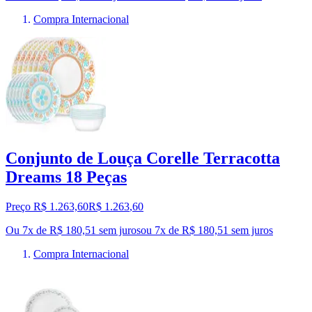
Compra Internacional
Conjunto de Louça Corelle Terracotta
Dreams 18 Peças
Preço R$ 1.263,60
R$
1.263
,
60
Ou 7x de R$ 180,51 sem juros
ou
7
x de
R$ 180,51
sem juros
Compra Internacional