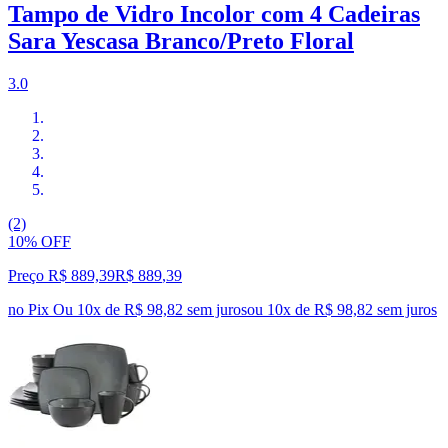
Tampo de Vidro Incolor com 4 Cadeiras
Sara Yescasa Branco/Preto Floral
3.0
(2)
10% OFF
Preço R$ 889,39
R$
889
,
39
no Pix
Ou 10x de R$ 98,82 sem juros
ou
10
x de
R$ 98,82
sem juros