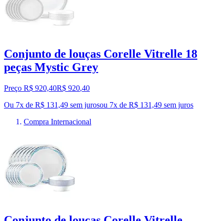
Conjunto de louças Corelle Vitrelle 18
peças Mystic Grey
Preço R$ 920,40
R$
920
,
40
Ou 7x de R$ 131,49 sem juros
ou
7
x de
R$ 131,49
sem juros
Compra Internacional
Conjunto de louças Corelle Vitrelle,