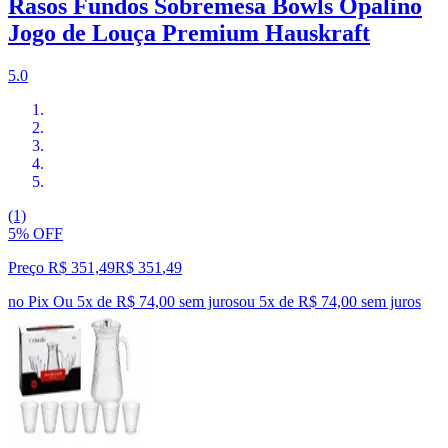
Rasos Fundos Sobremesa Bowls Opalino
Jogo de Louça Premium Hauskraft
5.0
(1)
5% OFF
Preço R$ 351,49
R$
351
,
49
no Pix
Ou 5x de R$ 74,00 sem juros
ou
5
x de
R$ 74,00
sem juros