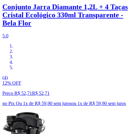
Conjunto Jarra Diamante 1,2L + 4 Taças
Cristal Ecológico 330ml Transparente -
Bela Flor
5.0
(4)
12% OFF
Preço R$ 52,71
R$
52
,
71
no Pix
Ou 1x de R$ 59,90 sem juros
ou
1
x de
R$ 59,90
sem juros