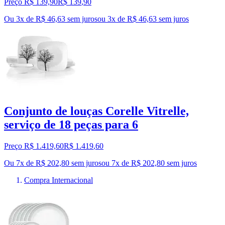
Preço R$ 139,90
R$
139
,
90
Ou 3x de R$ 46,63 sem juros
ou
3
x de
R$ 46,63
sem juros
Conjunto de louças Corelle Vitrelle,
serviço de 18 peças para 6
Preço R$ 1.419,60
R$
1.419
,
60
Ou 7x de R$ 202,80 sem juros
ou
7
x de
R$ 202,80
sem juros
Compra Internacional