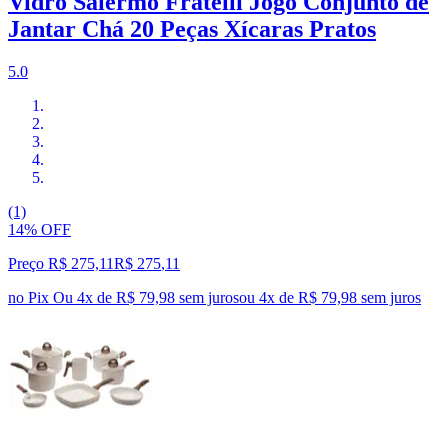
Vidro Salermo Fratelli Jogo Conjunto de
Jantar Chá 20 Peças Xícaras Pratos
5.0
(1)
14% OFF
Preço R$ 275,11
R$
275
,
11
no Pix
Ou 4x de R$ 79,98 sem juros
ou
4
x de
R$ 79,98
sem juros