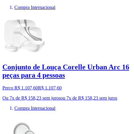
Compra Internacional
Conjunto de Louça Corelle Urban Arc 16
peças para 4 pessoas
Preço R$ 1.107,60
R$
1.107
,
60
Ou 7x de R$ 158,23 sem juros
ou
7
x de
R$ 158,23
sem juros
Compra Internacional