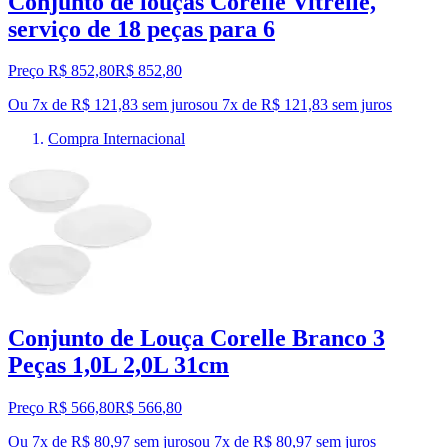
Conjunto de louças Corelle Vitrelle,
serviço de 18 peças para 6
Preço R$ 852,80
R$
852
,
80
Ou 7x de R$ 121,83 sem juros
ou
7
x de
R$ 121,83
sem juros
Compra Internacional
Conjunto de Louça Corelle Branco 3
Peças 1,0L 2,0L 31cm
Preço R$ 566,80
R$
566
,
80
Ou 7x de R$ 80,97 sem juros
ou
7
x de
R$ 80,97
sem juros