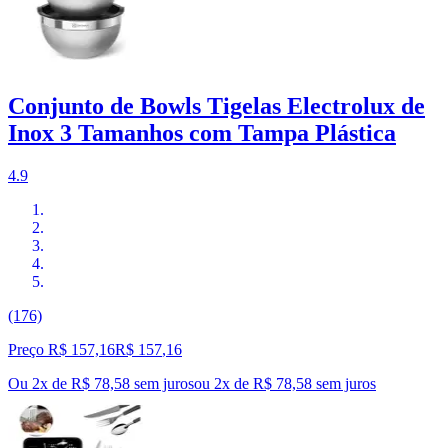
Conjunto de Bowls Tigelas Electrolux de
Inox 3 Tamanhos com Tampa Plástica
4.9
(176)
Preço R$ 157,16
R$
157
,
16
Ou 2x de R$ 78,58 sem juros
ou
2
x de
R$ 78,58
sem juros