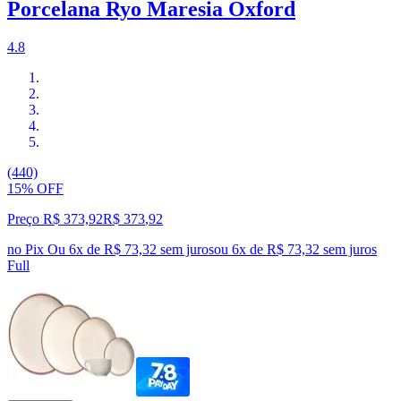
Porcelana Ryo Maresia Oxford
4.8
(440)
15% OFF
Preço R$ 373,92
R$
373
,
92
no Pix
Ou 6x de R$ 73,32 sem juros
ou
6
x de
R$ 73,32
sem juros
Full