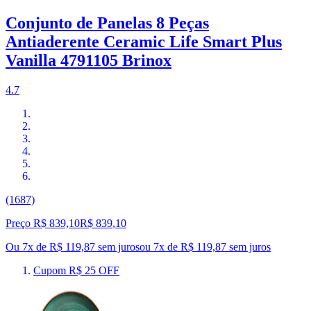
Conjunto de Panelas 8 Peças
Antiaderente Ceramic Life Smart Plus
Vanilla 4791105 Brinox
4.7
(1687)
Preço R$ 839,10
R$
839
,
10
Ou 7x de R$ 119,87 sem juros
ou
7
x de
R$ 119,87
sem juros
Cupom R$ 25 OFF