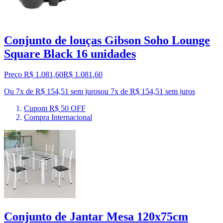
Conjunto de louças Gibson Soho Lounge
Square Black 16 unidades
Preço R$ 1.081,60
R$
1.081
,
60
Ou 7x de R$ 154,51 sem juros
ou
7
x de
R$ 154,51
sem juros
Cupom R$ 50 OFF
Compra Internacional
Conjunto de Jantar Mesa 120x75cm