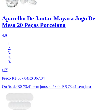
Aparelho De Jantar Mayara Jogo De
Mesa 20 Peças Porcelana
4.9
(12)
Preço R$ 367,04
R$
367
,
04
Ou 5x de R$ 73,41 sem juros
ou
5
x de
R$ 73,41
sem juros