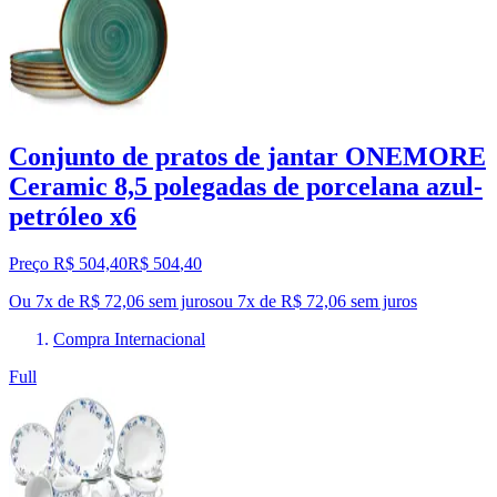
Conjunto de pratos de jantar ONEMORE
Ceramic 8,5 polegadas de porcelana azul-
petróleo x6
Preço R$ 504,40
R$
504
,
40
Ou 7x de R$ 72,06 sem juros
ou
7
x de
R$ 72,06
sem juros
Compra Internacional
Full