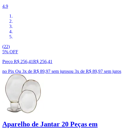
4.9
(22)
5% OFF
Preço R$ 256,41
R$
256
,
41
no Pix
Ou 3x de R$ 89,97 sem juros
ou
3
x de
R$ 89,97
sem juros
Aparelho de Jantar 20 Peças em