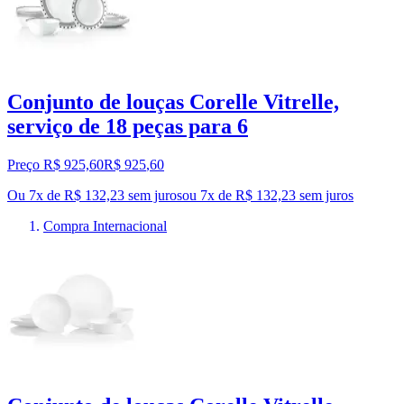
Conjunto de louças Corelle Vitrelle,
serviço de 18 peças para 6
Preço R$ 925,60
R$
925
,
60
Ou 7x de R$ 132,23 sem juros
ou
7
x de
R$ 132,23
sem juros
Compra Internacional