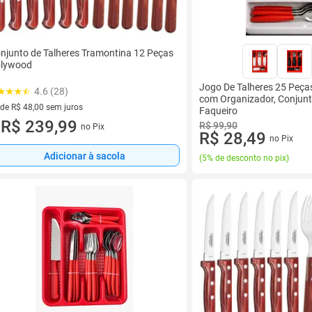
njunto de Talheres Tramontina 12 Peças
lywood
Jogo De Talheres 25 Peça
4.6 (28)
com Organizador, Conjunto
 de R$ 48,00 sem juros
Faqueiro
ez de R$ 48,00 sem juros
R$ 239,99
R$ 99,90
no Pix
u
R$ 28,49
no Pix
Adicionar à sacola
(
5% de desconto no pix
)