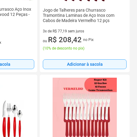
urrasco Aço Inox
Jogo de Talheres para Churrasco
ood 12 Peças -
Tramontina Laminas de Aço Inox com
Cabos de Madeira Vermelho 12 pçs
3x de R$ 77,19 sem juros
3 vez de R$ 77,19 sem juros
R$ 208,42
no Pix
ou
x
(
10% de desconto no pix
)
sacola
Adicionar à sacola