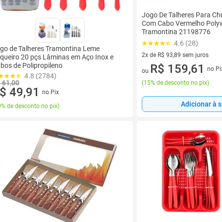
Jogo De Talheres Para Ch
Com Cabo Vermelho Polyw
Tramontina 21198776
4.6 (28)
go de Talheres Tramontina Leme
2x de R$ 93,89 sem juros
queiro 20 pçs Lâminas em Aço Inox e
bos de Polipropileno
2 vez de R$ 93,89 sem juros
R$ 159,61
no Pi
ou
4.8 (2784)
 61,00
(
15% de desconto no pix
)
$ 49,91
no Pix
Adicionar à 
% de desconto no pix
)