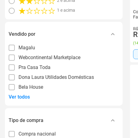
2 e acima
1 e acima
Co
Fa
R$
R
Vendido por
(
14
Magalu
Webcontinental Marketplace
Pra Casa Toda
Dona Laura Utilidades Domésticas
Bela House
Ver todos
Tipo de compra
Compra nacional