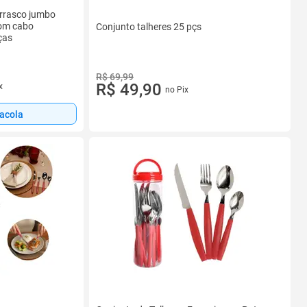
urrasco jumbo
com cabo
Conjunto talheres 25 pçs
ças
R$ 69,99
R$ 49,90
x
no Pix
sacola