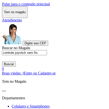
Pular para o conteudo principal
Tem no magalu
Atendimento
Digite seu CEP
Buscar no Magalu
Buscar
0
Boas vindas :)
Entre ou Cadastre-se
Tem no Magalu
Departamentos
Celulares e Smartphones