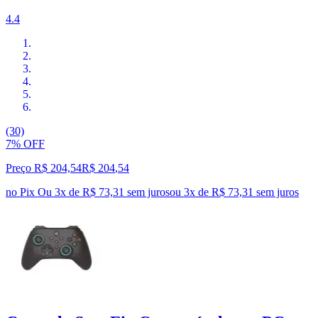
4.4
(30)
7% OFF
Preço R$ 204,54
R$
204
,
54
no Pix
Ou 3x de R$ 73,31 sem juros
ou
3
x de
R$ 73,31
sem juros