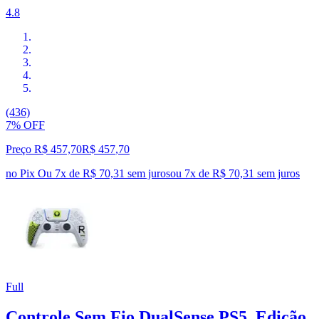
4.8
(436)
7% OFF
Preço R$ 457,70
R$
457
,
70
no Pix
Ou 7x de R$ 70,31 sem juros
ou
7
x de
R$ 70,31
sem juros
Full
Controle Sem Fio DualSense PS5, Edição