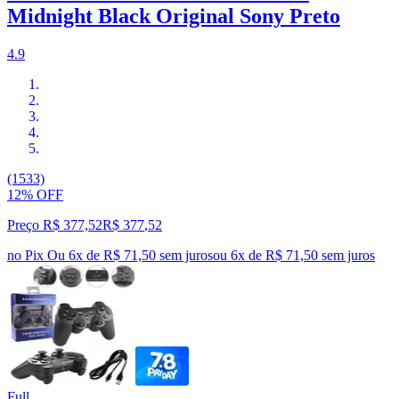
Midnight Black Original Sony Preto
4.9
(1533)
12% OFF
Preço R$ 377,52
R$
377
,
52
no Pix
Ou 6x de R$ 71,50 sem juros
ou
6
x de
R$ 71,50
sem juros
Full