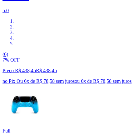
5.0
(6)
7% OFF
Preço R$ 438,45
R$
438
,
45
no Pix
Ou 6x de R$ 78,58 sem juros
ou
6
x de
R$ 78,58
sem juros
Full