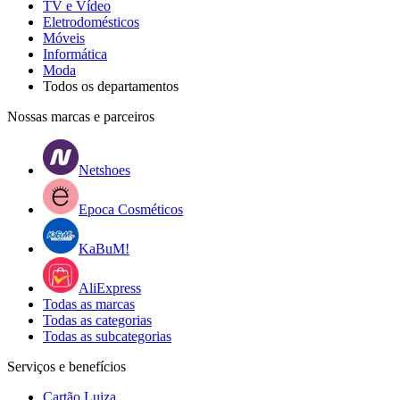
TV e Vídeo
Eletrodomésticos
Móveis
Informática
Moda
Todos os departamentos
Nossas marcas e parceiros
Netshoes
Epoca Cosméticos
KaBuM!
AliExpress
Todas as marcas
Todas as categorias
Todas as subcategorias
Serviços e benefícios
Cartão Luiza