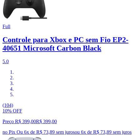
Full
Controle para Xbox e PC sem Fio EP2-
40651 Microsoft Carbon Black
5.0
(104)
10% OFF
Preço R$ 399,00
R$
399
,
00
no Pix
Ou 6x de R$ 73,89 sem juros
ou
6
x de
R$ 73,89
sem juros