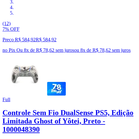
(12)
7% OFF
Preço R$ 584,92
R$
584
,
92
no Pix
Ou 8x de R$ 78,62 sem juros
ou
8
x de
R$ 78,62
sem juros
Full
Controle Sem Fio DualSense PS5, Edição
Limitada Ghost of Yôtei, Preto -
1000048390