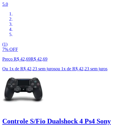
5.0
(1)
7% OFF
Preço R$ 42,69
R$
42
,
69
Ou 1x de R$ 42,23 sem juros
ou
1
x de
R$ 42,23
sem juros
Controle S/Fio Dualshock 4 Ps4 Sony