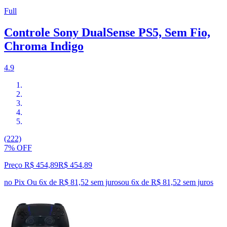
Full
Controle Sony DualSense PS5, Sem Fio,
Chroma Indigo
4.9
(222)
7% OFF
Preço R$ 454,89
R$
454
,
89
no Pix
Ou 6x de R$ 81,52 sem juros
ou
6
x de
R$ 81,52
sem juros