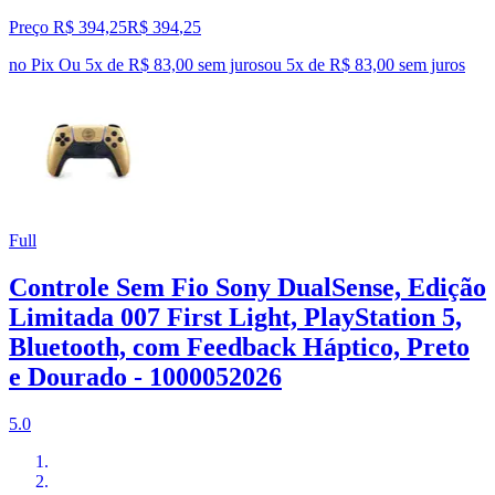
Preço R$ 394,25
R$
394
,
25
no Pix
Ou 5x de R$ 83,00 sem juros
ou
5
x de
R$ 83,00
sem juros
Full
Controle Sem Fio Sony DualSense, Edição
Limitada 007 First Light, PlayStation 5,
Bluetooth, com Feedback Háptico, Preto
e Dourado - 1000052026
5.0