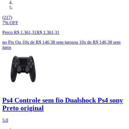
(217)
7% OFF
Preço R$ 1.361,31
R$
1.361
,
31
no Pix
Ou 10x de R$ 146,38 sem juros
ou
10
x de
R$ 146,38
sem
juros
Ps4 Controle sem fio Dualshock Ps4 sony
Preto original
5.0