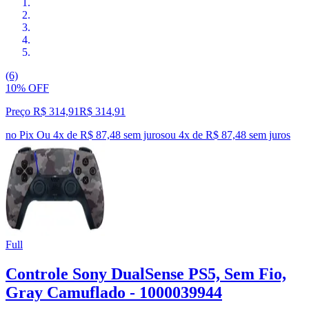
(6)
10% OFF
Preço R$ 314,91
R$
314
,
91
no Pix
Ou 4x de R$ 87,48 sem juros
ou
4
x de
R$ 87,48
sem juros
Full
Controle Sony DualSense PS5, Sem Fio,
Gray Camuflado - 1000039944