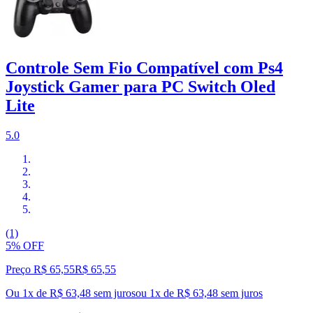
Controle Sem Fio Compatível com Ps4
Joystick Gamer para PC Switch Oled
Lite
5.0
(1)
5% OFF
Preço R$ 65,55
R$
65
,
55
Ou 1x de R$ 63,48 sem juros
ou
1
x de
R$ 63,48
sem juros