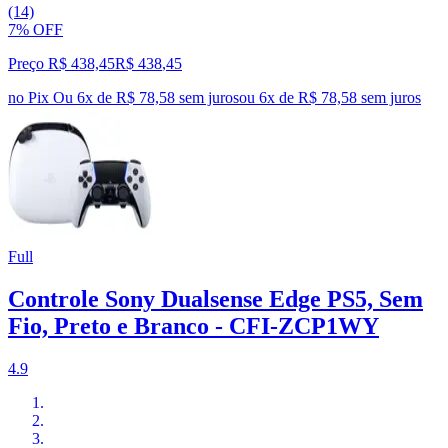
(14)
7% OFF
Preço R$ 438,45
R$
438
,
45
no Pix
Ou 6x de R$ 78,58 sem juros
ou
6
x de
R$ 78,58
sem juros
Full
Controle Sony Dualsense Edge PS5, Sem
Fio, Preto e Branco - CFI-ZCP1WY
4.9