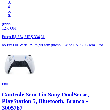
(8995)
12% OFF
Preço R$ 334,31
R$
334
,
31
no Pix
Ou 5x de R$ 75,98 sem juros
ou
5
x de
R$ 75,98
sem juros
Full
Controle Sem Fio Sony DualSense,
PlayStation 5, Bluetooth, Branco -
3005767