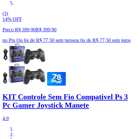
(3)
14% OFF
Preço R$ 399,90
R$
399
,
90
no Pix
Ou 6x de R$ 77,50 sem juros
ou
6
x de
R$ 77,50
sem juros
KIT Controle Sem Fio Compativel Ps 3
Pc Gamer Joystick Manete
4.9