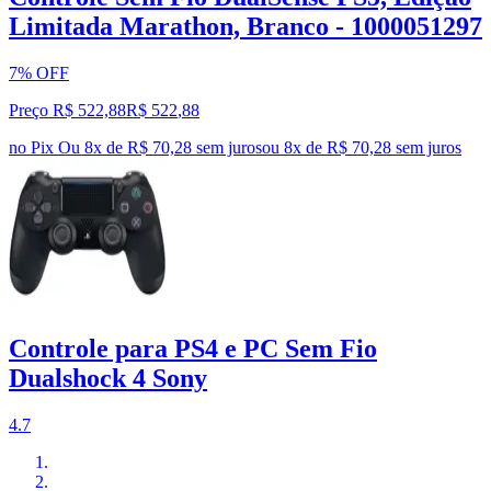
Limitada Marathon, Branco - 1000051297
7% OFF
Preço R$ 522,88
R$
522
,
88
no Pix
Ou 8x de R$ 70,28 sem juros
ou
8
x de
R$ 70,28
sem juros
Controle para PS4 e PC Sem Fio
Dualshock 4 Sony
4.7