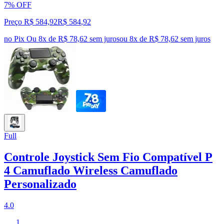
7% OFF
Preço R$ 584,92
R$
584
,
92
no Pix
Ou 8x de R$ 78,62 sem juros
ou
8
x de
R$ 78,62
sem juros
Full
Controle Joystick Sem Fio Compatível P
4 Camuflado Wireless Camuflado
Personalizado
4.0