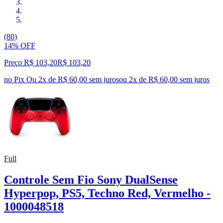
(80)
14% OFF
Preço R$ 103,20
R$
103
,
20
no Pix
Ou 2x de R$ 60,00 sem juros
ou
2
x de
R$ 60,00
sem juros
Full
Controle Sem Fio Sony DualSense
Hyperpop, PS5, Techno Red, Vermelho -
1000048518