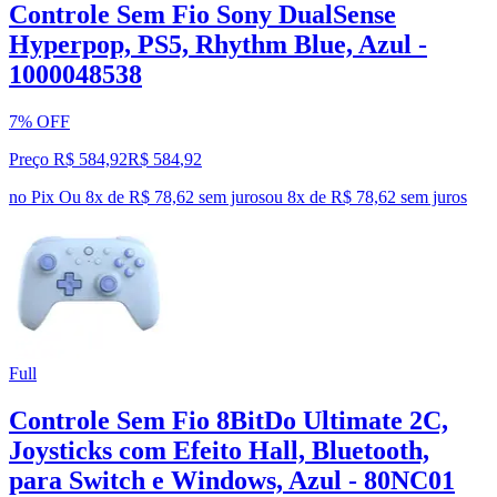
Controle Sem Fio Sony DualSense
Hyperpop, PS5, Rhythm Blue, Azul -
1000048538
7% OFF
Preço R$ 584,92
R$
584
,
92
no Pix
Ou 8x de R$ 78,62 sem juros
ou
8
x de
R$ 78,62
sem juros
Full
Controle Sem Fio 8BitDo Ultimate 2C,
Joysticks com Efeito Hall, Bluetooth,
para Switch e Windows, Azul - 80NC01