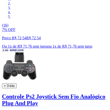
(16)
7% OFF
Preço R$ 72,54
R$
72
,
54
Ou 1x de R$ 71,76 sem juros
ou
1
x de
R$ 71,76
sem juros
+ 3 kits
Controle Ps2 Joystick Sem Fio Analógico
Plug And Play