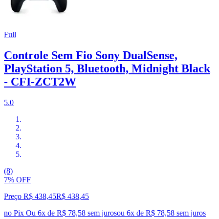
Full
Controle Sem Fio Sony DualSense,
PlayStation 5, Bluetooth, Midnight Black
- CFI-ZCT2W
5.0
(8)
7% OFF
Preço R$ 438,45
R$
438
,
45
no Pix
Ou 6x de R$ 78,58 sem juros
ou
6
x de
R$ 78,58
sem juros