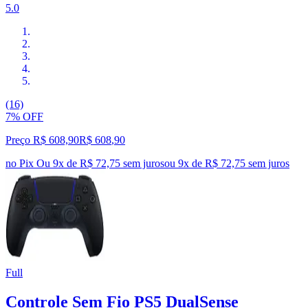
5.0
(16)
7% OFF
Preço R$ 608,90
R$
608
,
90
no Pix
Ou 9x de R$ 72,75 sem juros
ou
9
x de
R$ 72,75
sem juros
Full
Controle Sem Fio PS5 DualSense