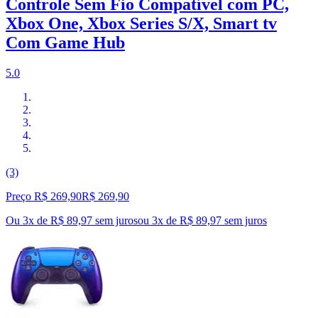
Controle Sem Fio Compatível com PC,
Xbox One, Xbox Series S/X, Smart tv
Com Game Hub
5.0
(3)
Preço R$ 269,90
R$
269
,
90
Ou 3x de R$ 89,97 sem juros
ou
3
x de
R$ 89,97
sem juros