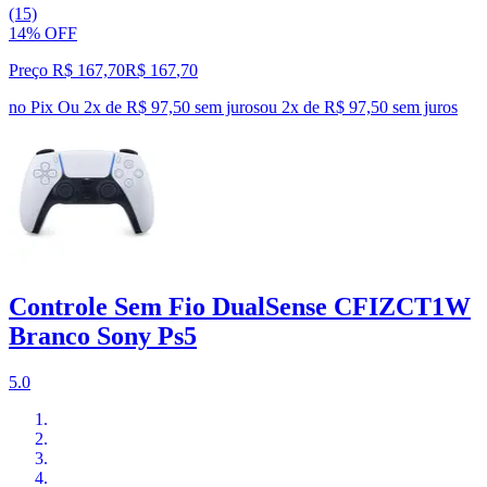
(15)
14% OFF
Preço R$ 167,70
R$
167
,
70
no Pix
Ou 2x de R$ 97,50 sem juros
ou
2
x de
R$ 97,50
sem juros
Controle Sem Fio DualSense CFIZCT1W
Branco Sony Ps5
5.0