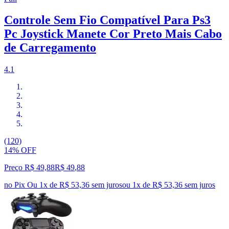
Controle Sem Fio Compatível Para Ps3
Pc Joystick Manete Cor Preto Mais Cabo
de Carregamento
4.1
(120)
14% OFF
Preço R$ 49,88
R$
49
,
88
no Pix
Ou 1x de R$ 53,36 sem juros
ou
1
x de
R$ 53,36
sem juros