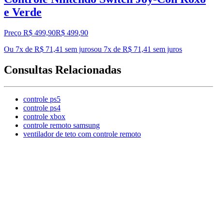
e Verde
Preço R$ 499,90
R$
499
,
90
Ou 7x de R$ 71,41 sem juros
ou
7
x de
R$ 71,41
sem juros
Consultas Relacionadas
controle ps5
controle ps4
controle xbox
controle remoto samsung
ventilador de teto com controle remoto