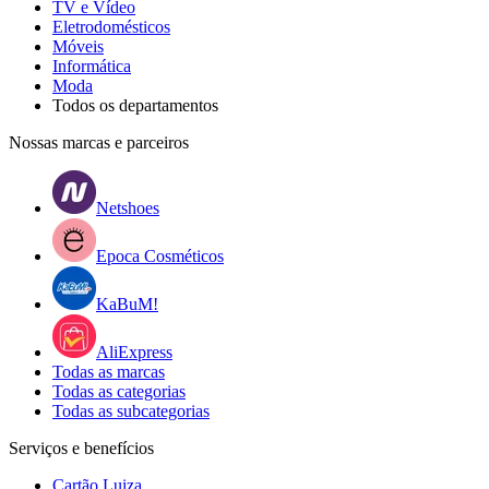
TV e Vídeo
Eletrodomésticos
Móveis
Informática
Moda
Todos os departamentos
Nossas marcas e parceiros
Netshoes
Epoca Cosméticos
KaBuM!
AliExpress
Todas as marcas
Todas as categorias
Todas as subcategorias
Serviços e benefícios
Cartão Luiza