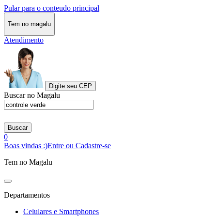
Pular para o conteudo principal
Tem no magalu
Atendimento
Digite seu CEP
Buscar no Magalu
Buscar
0
Boas vindas :)
Entre ou Cadastre-se
Tem no Magalu
Departamentos
Celulares e Smartphones