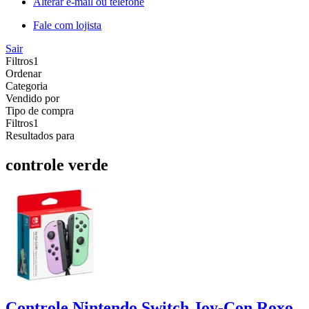
Alterar e-mail ou telefone
Fale com lojista
Sair
Filtros
1
Ordenar
Categoria
Vendido por
Tipo de compra
Filtros
1
Resultados para
controle verde
Controle Nintendo Switch Joy-Con Roxo