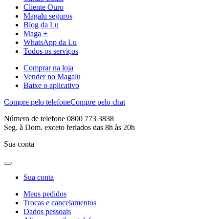
Cliente Ouro
Magalu seguros
Blog da Lu
Maga +
WhatsApp da Lu
Todos os serviços
Comprar na loja
Vender no Magalu
Baixe o aplicativo
Compre pelo telefone
Compre pelo chat
Número de telefone 0800 773 3838
Seg. à Dom. exceto feriados das 8h às 20h
Sua conta
Sua conta
Meus pedidos
Trocas e cancelamentos
Dados pessoais