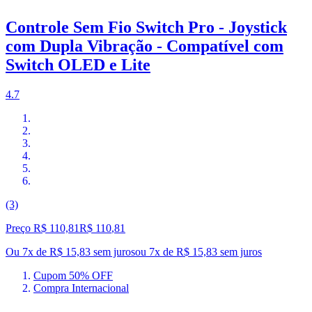
Controle Sem Fio Switch Pro - Joystick
com Dupla Vibração - Compatível com
Switch OLED e Lite
4.7
(3)
Preço R$ 110,81
R$
110
,
81
Ou 7x de R$ 15,83 sem juros
ou
7
x de
R$ 15,83
sem juros
Cupom 50% OFF
Compra Internacional