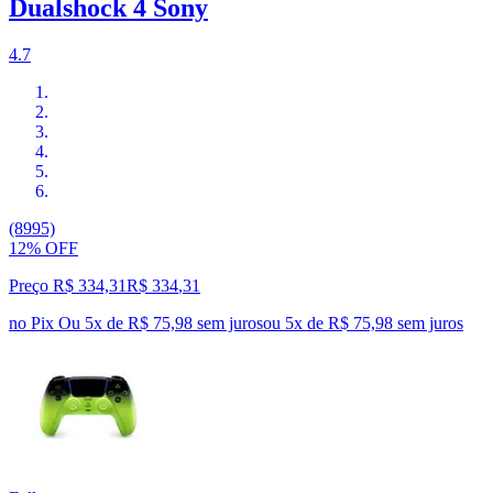
Dualshock 4 Sony
4.7
(8995)
12% OFF
Preço R$ 334,31
R$
334
,
31
no Pix
Ou 5x de R$ 75,98 sem juros
ou
5
x de
R$ 75,98
sem juros