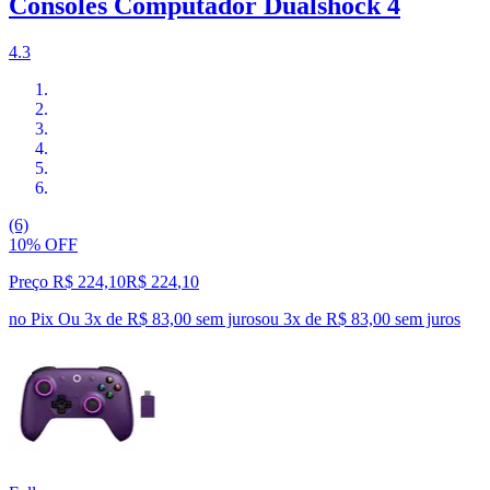
Consoles Computador Dualshock 4
4.3
(6)
10% OFF
Preço R$ 224,10
R$
224
,
10
no Pix
Ou 3x de R$ 83,00 sem juros
ou
3
x de
R$ 83,00
sem juros