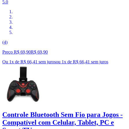
5.0
(4)
Preço R$ 69,90
R$
69
,
90
Ou 1x de R$ 66,41 sem juros
ou
1
x de
R$ 66,41
sem juros
Controle Bluetooth Sem Fio para Jogos -
Compatível com Celular, Tablet, PC e