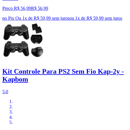
Preço R$ 56,99
R$
56
,
99
no Pix
Ou 1x de R$ 59,99 sem juros
ou
1
x de
R$ 59,99
sem juros
Kit Controle Para PS2 Sem Fio Kap-2y -
Kapbom
5.0