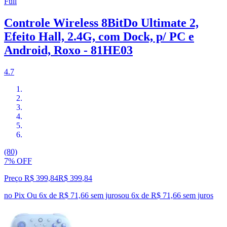
Full
Controle Wireless 8BitDo Ultimate 2,
Efeito Hall, 2.4G, com Dock, p/ PC e
Android, Roxo - 81HE03
4.7
(80)
7% OFF
Preço R$ 399,84
R$
399
,
84
no Pix
Ou 6x de R$ 71,66 sem juros
ou
6
x de
R$ 71,66
sem juros