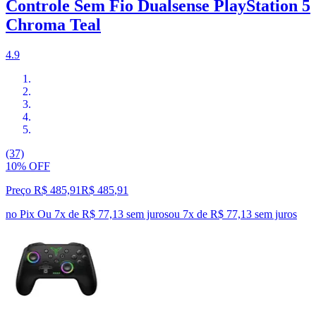
Controle Sem Fio Dualsense PlayStation 5
Chroma Teal
4.9
(37)
10% OFF
Preço R$ 485,91
R$
485
,
91
no Pix
Ou 7x de R$ 77,13 sem juros
ou
7
x de
R$ 77,13
sem juros