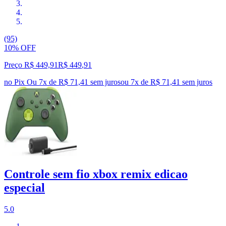
(95)
10% OFF
Preço R$ 449,91
R$
449
,
91
no Pix
Ou 7x de R$ 71,41 sem juros
ou
7
x de
R$ 71,41
sem juros
Controle sem fio xbox remix edicao
especial
5.0