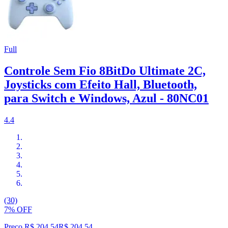
Full
Controle Sem Fio 8BitDo Ultimate 2C,
Joysticks com Efeito Hall, Bluetooth,
para Switch e Windows, Azul - 80NC01
4.4
(30)
7% OFF
Preço R$ 204,54
R$
204
,
54