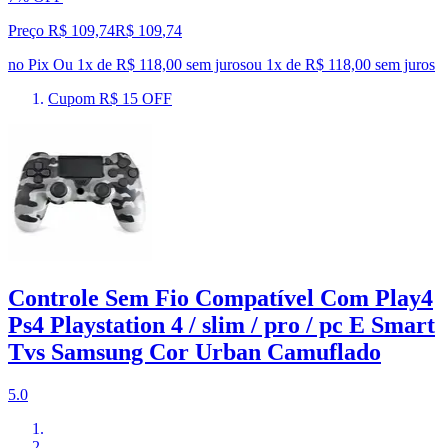
Preço R$ 109,74
R$
109
,
74
no Pix
Ou 1x de R$ 118,00 sem juros
ou
1
x de
R$ 118,00
sem juros
Cupom R$ 15 OFF
Controle Sem Fio Compatível Com Play4
Ps4 Playstation 4 / slim / pro / pc E Smart
Tvs Samsung Cor Urban Camuflado
5.0