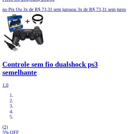
no Pix
Ou 3x de R$ 73,31 sem juros
ou
3
x de
R$ 73,31
sem juros
Controle sem fio dualshock ps3
semelhante
1.0
(2)
5% OFF