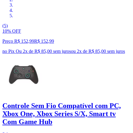
(5)
10% OFF
Preço R$ 152,99
R$
152
,
99
no Pix
Ou 2x de R$ 85,00 sem juros
ou
2
x de
R$ 85,00
sem juros
Controle Sem Fio Compatível com PC,
Xbox One, Xbox Series S/X, Smart tv
Com Game Hub