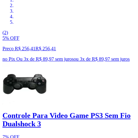
(2)
5% OFF
Preço R$ 256,41
R$
256
,
41
no Pix
Ou 3x de R$ 89,97 sem juros
ou
3
x de
R$ 89,97
sem juros
Controle Para Video Game PS3 Sem Fio
Dualshock 3
7% OFF