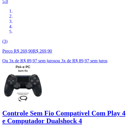
5.0
(3)
Preço R$ 269,90
R$
269
,
90
Ou 3x de R$ 89,97 sem juros
ou
3
x de
R$ 89,97
sem juros
Controle Sem Fio Compatível Com Play 4
e Computador Dualshock 4