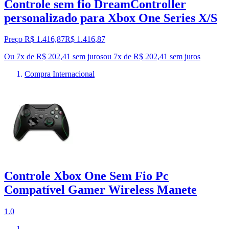
Controle sem fio DreamController
personalizado para Xbox One Series X/S
Preço R$ 1.416,87
R$
1.416
,
87
Ou 7x de R$ 202,41 sem juros
ou
7
x de
R$ 202,41
sem juros
Compra Internacional
Controle Xbox One Sem Fio Pc
Compatível Gamer Wireless Manete
1.0