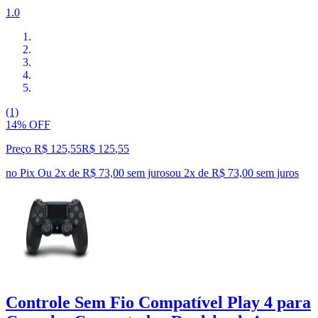
1.0
(1)
14% OFF
Preço R$ 125,55
R$
125
,
55
no Pix
Ou 2x de R$ 73,00 sem juros
ou
2
x de
R$ 73,00
sem juros
Controle Sem Fio Compatível Play 4 para