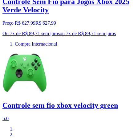
Controle Sem Fio para Jogos Xbox 2025
Verde Velocity
Preço R$ 627,99
R$
627
,
99
Ou 7x de R$ 89,71 sem juros
ou
7
x de
R$ 89,71
sem juros
Compra Internacional
Controle sem fio xbox velocity green
5.0