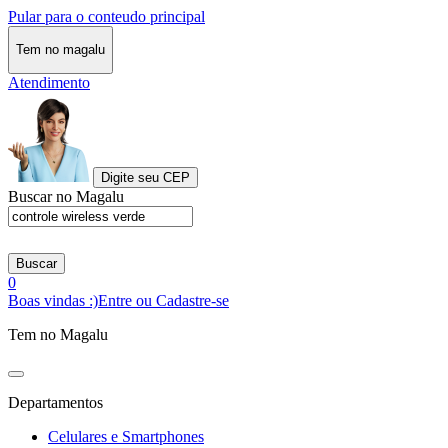
Pular para o conteudo principal
Tem no magalu
Atendimento
Digite seu CEP
Buscar no Magalu
Buscar
0
Boas vindas :)
Entre ou Cadastre-se
Tem no Magalu
Departamentos
Celulares e Smartphones