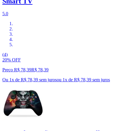
Smart TV
5.0
(4)
20% OFF
Preço R$ 78,39
R$
78
,
39
Ou 1x de R$ 78,39 sem juros
ou
1
x de
R$ 78,39
sem juros