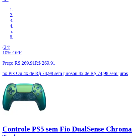
(24)
10% OFF
Preço R$ 269,91
R$
269
,
91
no Pix
Ou 4x de R$ 74,98 sem juros
ou
4
x de
R$ 74,98
sem juros
Controle PS5 sem Fio DualSense Chroma