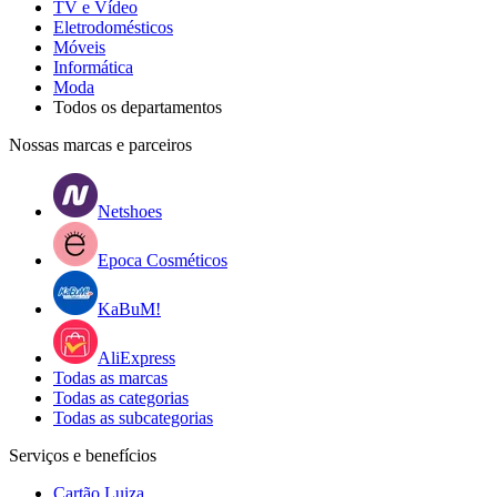
TV e Vídeo
Eletrodomésticos
Móveis
Informática
Moda
Todos os departamentos
Nossas marcas e parceiros
Netshoes
Epoca Cosméticos
KaBuM!
AliExpress
Todas as marcas
Todas as categorias
Todas as subcategorias
Serviços e benefícios
Cartão Luiza