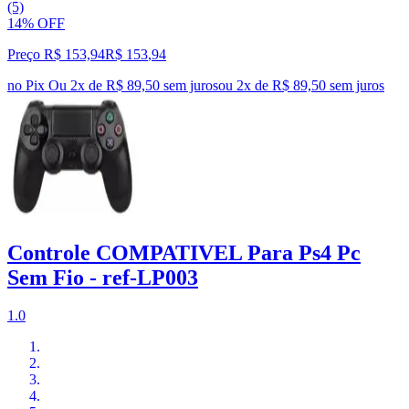
(5)
14% OFF
Preço R$ 153,94
R$
153
,
94
no Pix
Ou 2x de R$ 89,50 sem juros
ou
2
x de
R$ 89,50
sem juros
Controle COMPATIVEL Para Ps4 Pc
Sem Fio - ref-LP003
1.0