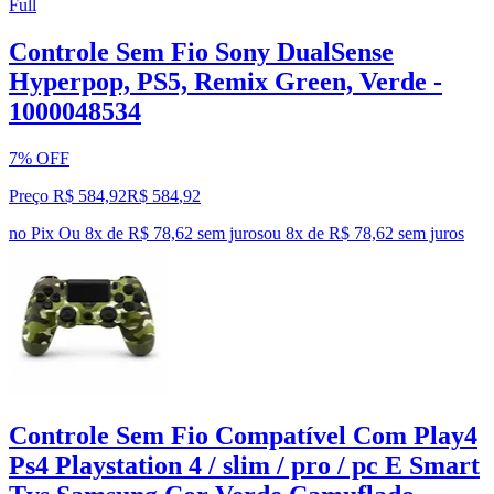
Full
Controle Sem Fio Sony DualSense
Hyperpop, PS5, Remix Green, Verde -
1000048534
7% OFF
Preço R$ 584,92
R$
584
,
92
no Pix
Ou 8x de R$ 78,62 sem juros
ou
8
x de
R$ 78,62
sem juros
Controle Sem Fio Compatível Com Play4
Ps4 Playstation 4 / slim / pro / pc E Smart