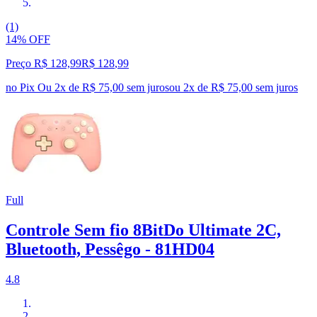
(1)
14% OFF
Preço R$ 128,99
R$
128
,
99
no Pix
Ou 2x de R$ 75,00 sem juros
ou
2
x de
R$ 75,00
sem juros
Full
Controle Sem fio 8BitDo Ultimate 2C,
Bluetooth, Pessêgo - 81HD04
4.8