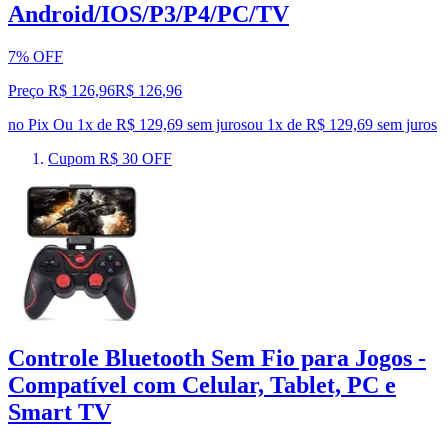
Android/IOS/P3/P4/PC/TV
7% OFF
Preço R$ 126,96
R$
126
,
96
no Pix
Ou 1x de R$ 129,69 sem juros
ou
1
x de
R$ 129,69
sem juros
Cupom R$ 30 OFF
Controle Bluetooth Sem Fio para Jogos -
Compatível com Celular, Tablet, PC e
Smart TV