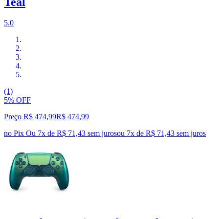
Teal
5.0
(1)
5% OFF
Preço R$ 474,99
R$
474
,
99
no Pix
Ou 7x de R$ 71,43 sem juros
ou
7
x de
R$ 71,43
sem juros