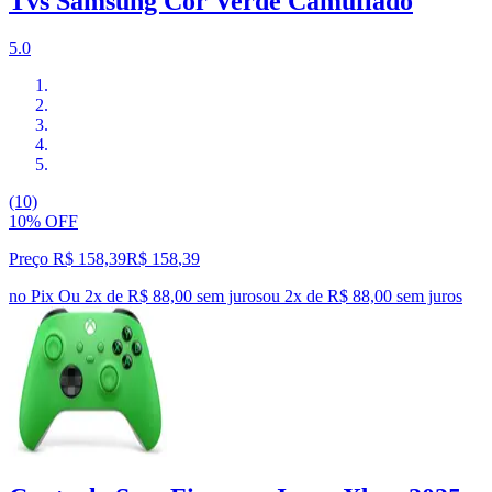
Tvs Samsung Cor Verde Camuflado
5.0
(10)
10% OFF
Preço R$ 158,39
R$
158
,
39
no Pix
Ou 2x de R$ 88,00 sem juros
ou
2
x de
R$ 88,00
sem juros