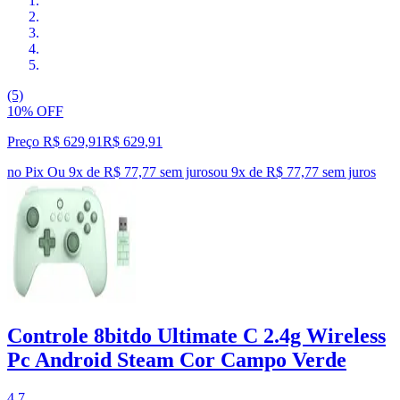
(5)
10% OFF
Preço R$ 629,91
R$
629
,
91
no Pix
Ou 9x de R$ 77,77 sem juros
ou
9
x de
R$ 77,77
sem juros
Controle 8bitdo Ultimate C 2.4g Wireless
Pc Android Steam Cor Campo Verde
4.7