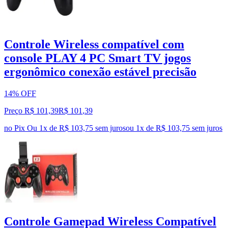
Controle Wireless compatível com
console PLAY 4 PC Smart TV jogos
ergonômico conexão estável precisão
14% OFF
Preço R$ 101,39
R$
101
,
39
no Pix
Ou 1x de R$ 103,75 sem juros
ou
1
x de
R$ 103,75
sem juros
Controle Gamepad Wireless Compatível