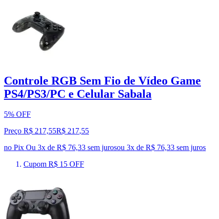
Controle RGB Sem Fio de Vídeo Game
PS4/PS3/PC e Celular Sabala
5% OFF
Preço R$ 217,55
R$
217
,
55
no Pix
Ou 3x de R$ 76,33 sem juros
ou
3
x de
R$ 76,33
sem juros
Cupom R$ 15 OFF