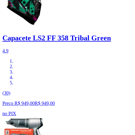
Capacete LS2 FF 358 Tribal Green
4.9
(30)
Preço R$ 949,00
R$
949
,
00
no PIX