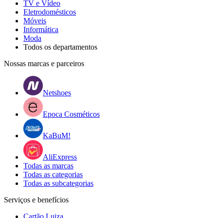
TV e Vídeo
Eletrodomésticos
Móveis
Informática
Moda
Todos os departamentos
Nossas marcas e parceiros
Netshoes
Epoca Cosméticos
KaBuM!
AliExpress
Todas as marcas
Todas as categorias
Todas as subcategorias
Serviços e benefícios
Cartão Luiza