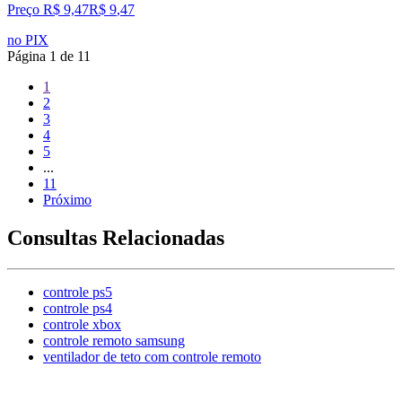
Preço R$ 9,47
R$
9
,
47
no PIX
Página
1
de
11
1
2
3
4
5
...
11
Próximo
Consultas Relacionadas
controle ps5
controle ps4
controle xbox
controle remoto samsung
ventilador de teto com controle remoto