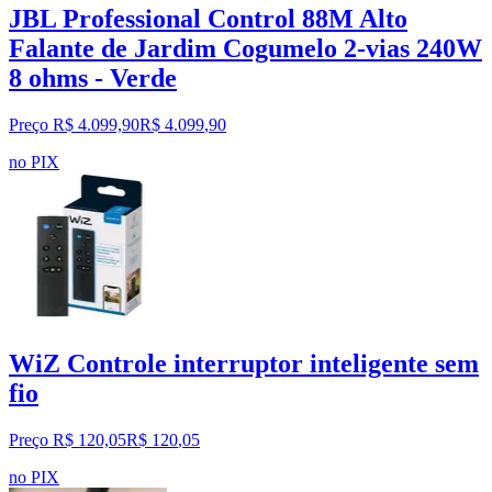
JBL Professional Control 88M Alto
Falante de Jardim Cogumelo 2-vias 240W
8 ohms - Verde
Preço R$ 4.099,90
R$
4.099
,
90
no PIX
WiZ Controle interruptor inteligente sem
fio
Preço R$ 120,05
R$
120
,
05
no PIX