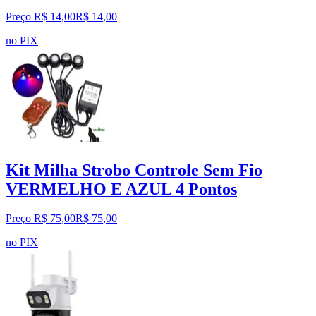
Preço R$ 14,00
R$
14
,
00
no PIX
Kit Milha Strobo Controle Sem Fio
VERMELHO E AZUL 4 Pontos
Preço R$ 75,00
R$
75
,
00
no PIX