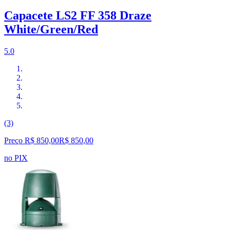
Capacete LS2 FF 358 Draze
White/Green/Red
5.0
(3)
Preço R$ 850,00
R$
850
,
00
no PIX