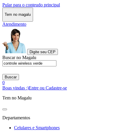
Pular para o conteudo principal
Tem no magalu
Atendimento
Digite seu CEP
Buscar no Magalu
Buscar
0
Boas vindas :)
Entre ou Cadastre-se
Tem no Magalu
Departamentos
Celulares e Smartphones