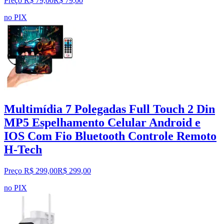
Preço R$ 79,00
R$
79
,
00
no PIX
Multimídia 7 Polegadas Full Touch 2 Din
MP5 Espelhamento Celular Android e
IOS Com Fio Bluetooth Controle Remoto
H-Tech
Preço R$ 299,00
R$
299
,
00
no PIX