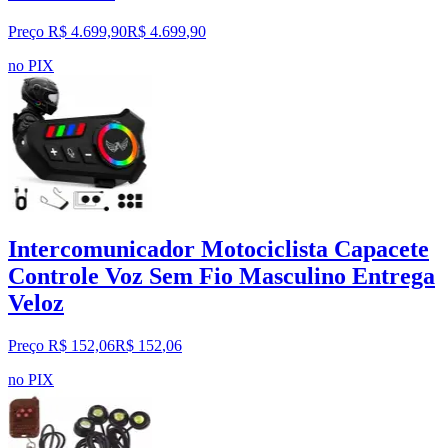
Preço R$ 4.699,90
R$
4.699
,
90
no PIX
Intercomunicador Motociclista Capacete
Controle Voz Sem Fio Masculino Entrega
Veloz
Preço R$ 152,06
R$
152
,
06
no PIX