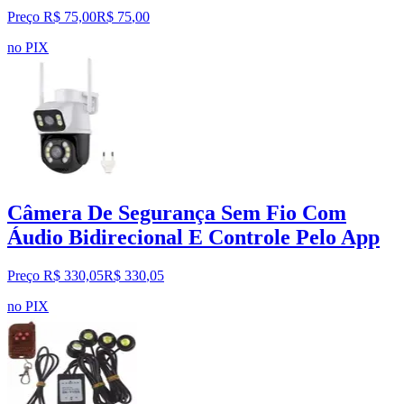
Preço R$ 75,00
R$
75
,
00
no PIX
Câmera De Segurança Sem Fio Com
Áudio Bidirecional E Controle Pelo App
Preço R$ 330,05
R$
330
,
05
no PIX