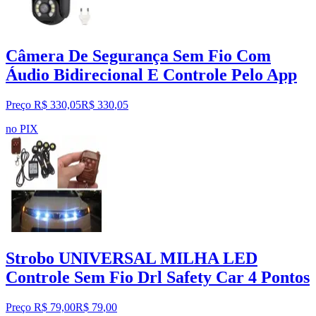
Câmera De Segurança Sem Fio Com
Áudio Bidirecional E Controle Pelo App
Preço R$ 330,05
R$
330
,
05
no PIX
Strobo UNIVERSAL MILHA LED
Controle Sem Fio Drl Safety Car 4 Pontos
Preço R$ 79,00
R$
79
,
00