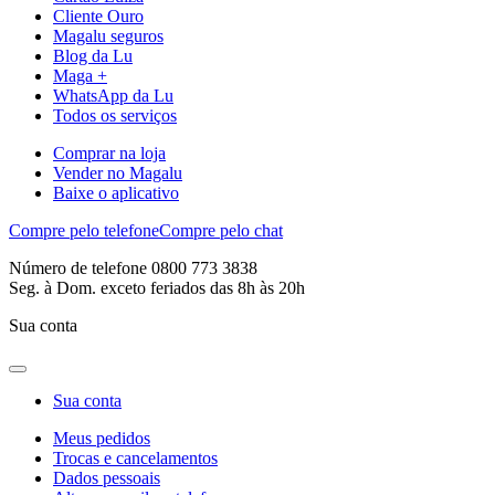
Cliente Ouro
Magalu seguros
Blog da Lu
Maga +
WhatsApp da Lu
Todos os serviços
Comprar na loja
Vender no Magalu
Baixe o aplicativo
Compre pelo telefone
Compre pelo chat
Número de telefone 0800 773 3838
Seg. à Dom. exceto feriados das 8h às 20h
Sua conta
Sua conta
Meus pedidos
Trocas e cancelamentos
Dados pessoais