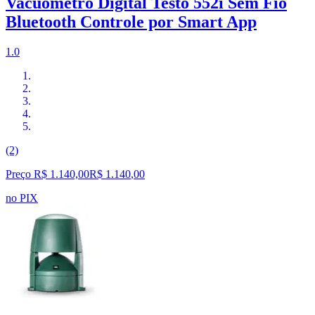
Vacuômetro Digital Testo 552i Sem Fio
Bluetooth Controle por Smart App
1.0
(2)
Preço R$ 1.140,00
R$
1.140
,
00
no PIX