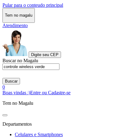
Pular para o conteudo principal
Tem no magalu
Atendimento
Digite seu CEP
Buscar no Magalu
Buscar
0
Boas vindas :)
Entre ou Cadastre-se
Tem no Magalu
Departamentos
Celulares e Smartphones