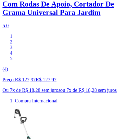
Com Rodas De Apoio, Cortador De
Grama Universal Para Jardim
5.0
(4)
Preço R$ 127,97
R$
127
,
97
Ou 7x de R$ 18,28 sem juros
ou
7
x de
R$ 18,28
sem juros
Compra Internacional