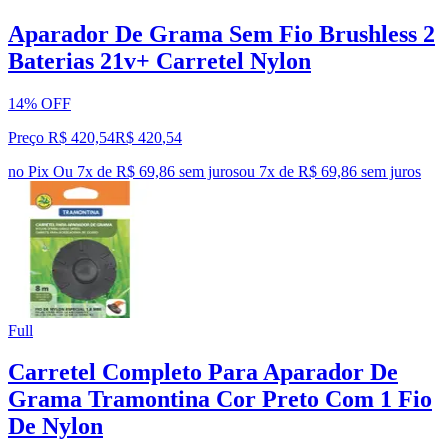
Aparador De Grama Sem Fio Brushless 2
Baterias 21v+ Carretel Nylon
14% OFF
Preço R$ 420,54
R$
420
,
54
no Pix
Ou 7x de R$ 69,86 sem juros
ou
7
x de
R$ 69,86
sem juros
Full
Carretel Completo Para Aparador De
Grama Tramontina Cor Preto Com 1 Fio
De Nylon