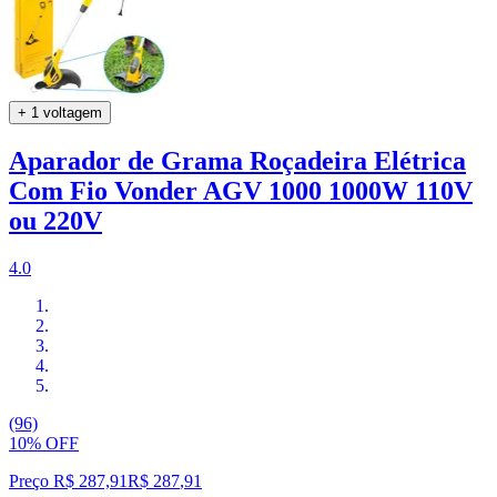
+ 1 voltagem
Aparador de Grama Roçadeira Elétrica
Com Fio Vonder AGV 1000 1000W 110V
ou 220V
4.0
(96)
10% OFF
Preço R$ 287,91
R$
287
,
91