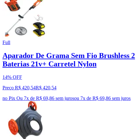
Full
Aparador De Grama Sem Fio Brushless 2
Baterias 21v+ Carretel Nylon
14% OFF
Preço R$ 420,54
R$
420
,
54
no Pix
Ou 7x de R$ 69,86 sem juros
ou
7
x de
R$ 69,86
sem juros