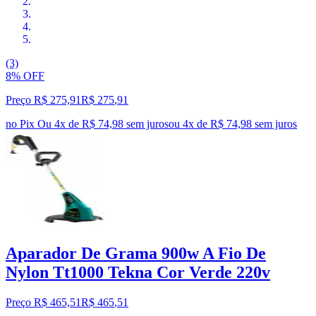
(3)
8% OFF
Preço R$ 275,91
R$
275
,
91
no Pix
Ou 4x de R$ 74,98 sem juros
ou
4
x de
R$ 74,98
sem juros
Aparador De Grama 900w A Fio De
Nylon Tt1000 Tekna Cor Verde 220v
Preço R$ 465,51
R$
465
,
51