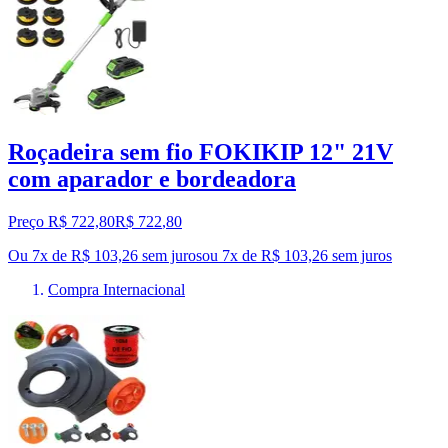
Roçadeira sem fio FOKIKIP 12" 21V
com aparador e bordeadora
Preço R$ 722,80
R$
722
,
80
Ou 7x de R$ 103,26 sem juros
ou
7
x de
R$ 103,26
sem juros
Compra Internacional