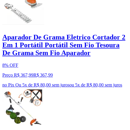
Aparador De Grama Eletrico Cortador 2
Em 1 Portátil Portátil Sem Fio Tesoura
De Grama Sem Fio Aparador
8% OFF
Preço R$ 367,99
R$
367
,
99
no Pix
Ou 5x de R$ 80,00 sem juros
ou
5
x de
R$ 80,00
sem juros