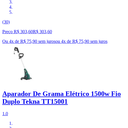
(30)
Preço R$ 303,60
R$
303
,
60
Ou 4x de R$ 75,90 sem juros
ou
4
x de
R$ 75,90
sem juros
Aparador De Grama Elétrico 1500w Fio
Duplo Tekna TT15001
1.0