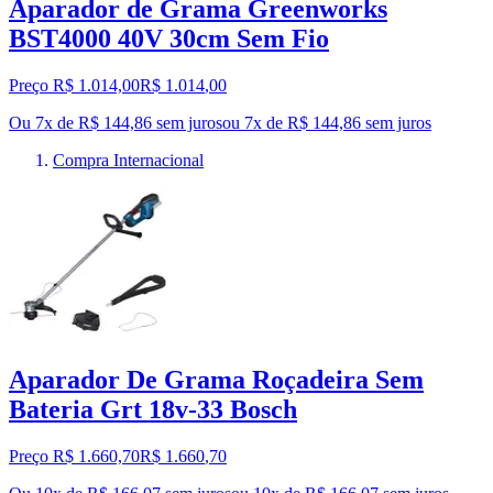
Aparador de Grama Greenworks
BST4000 40V 30cm Sem Fio
Preço R$ 1.014,00
R$
1.014
,
00
Ou 7x de R$ 144,86 sem juros
ou
7
x de
R$ 144,86
sem juros
Compra Internacional
Aparador De Grama Roçadeira Sem
Bateria Grt 18v-33 Bosch
Preço R$ 1.660,70
R$
1.660
,
70