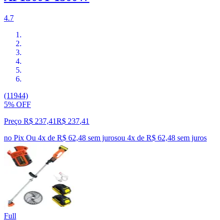
4.7
(11944)
5% OFF
Preço R$ 237,41
R$
237
,
41
no Pix
Ou 4x de R$ 62,48 sem juros
ou
4
x de
R$ 62,48
sem juros
Full