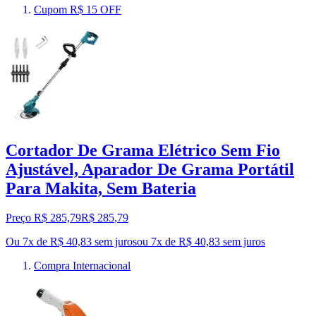
Cupom R$ 15 OFF
Cortador De Grama Elétrico Sem Fio
Ajustável, Aparador De Grama Portátil
Para Makita, Sem Bateria
Preço R$ 285,79
R$
285
,
79
Ou 7x de R$ 40,83 sem juros
ou
7
x de
R$ 40,83
sem juros
Compra Internacional