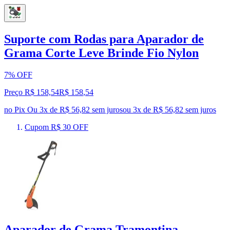
Suporte com Rodas para Aparador de
Grama Corte Leve Brinde Fio Nylon
7% OFF
Preço R$ 158,54
R$
158
,
54
no Pix
Ou 3x de R$ 56,82 sem juros
ou
3
x de
R$ 56,82
sem juros
Cupom R$ 30 OFF
Aparador de Grama Tramontina