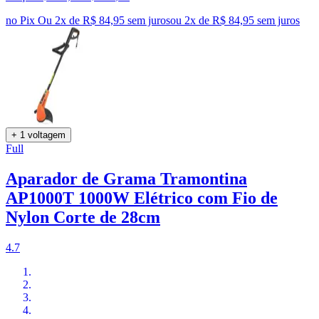
no Pix
Ou 2x de R$ 84,95 sem juros
ou
2
x de
R$ 84,95
sem juros
+ 1 voltagem
Full
Aparador de Grama Tramontina
AP1000T 1000W Elétrico com Fio de
Nylon Corte de 28cm
4.7