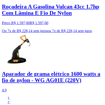
Roçadeira A Gasolina Vulcan 43cc 1.7hp
Com Lâmina E Fio De Nylon
Preço R$ 1.597,00
R$
1.597
,
00
Ou 7x de R$ 228,14 sem juros
ou
7
x de
R$ 228,14
sem juros
Aparador de grama elétrico 1600 watts a
fio de nylon - WG AG01E (220V)
4.9