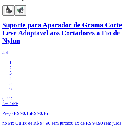
Suporte para Aparador de Grama Corte
Leve Adaptável aos Cortadores a Fio de
Nylon
4.4
(174)
5% OFF
Preço R$ 90,16
R$
90
,
16
no Pix
Ou 1x de R$ 94,90 sem juros
ou
1
x de
R$ 94,90
sem juros