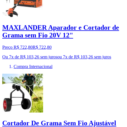
MAXLANDER Aparador e Cortador de
Grama sem Fio 20V 12"
Preço R$ 722,80
R$
722
,
80
Ou 7x de R$ 103,26 sem juros
ou
7
x de
R$ 103,26
sem juros
Compra Internacional
Cortador De Grama Sem Fio Ajustável