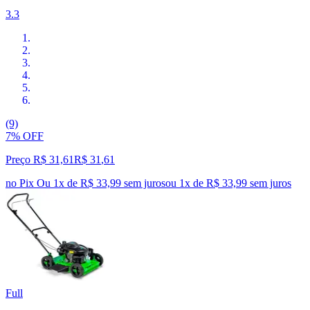
3.3
(9)
7% OFF
Preço R$ 31,61
R$
31
,
61
no Pix
Ou 1x de R$ 33,99 sem juros
ou
1
x de
R$ 33,99
sem juros
Full