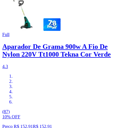
Full
Aparador De Grama 900w A Fio De
Nylon 220V Tt1000 Tekna Cor Verde
4.3
(87)
10% OFF
Preço R$ 152,91
R$
152
,
91