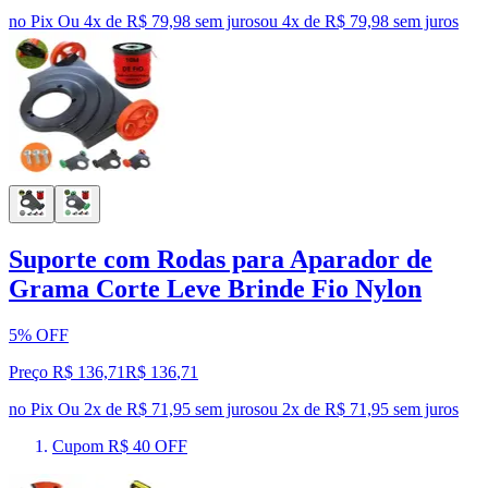
no Pix
Ou 4x de R$ 79,98 sem juros
ou
4
x de
R$ 79,98
sem juros
Suporte com Rodas para Aparador de
Grama Corte Leve Brinde Fio Nylon
5% OFF
Preço R$ 136,71
R$
136
,
71
no Pix
Ou 2x de R$ 71,95 sem juros
ou
2
x de
R$ 71,95
sem juros
Cupom R$ 40 OFF