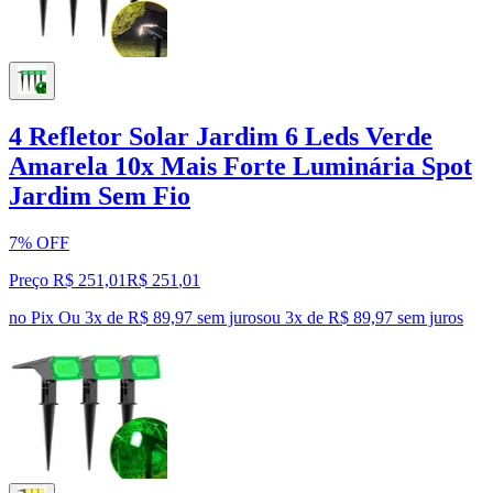
4 Refletor Solar Jardim 6 Leds Verde
Amarela 10x Mais Forte Luminária Spot
Jardim Sem Fio
7% OFF
Preço R$ 251,01
R$
251
,
01
no Pix
Ou 3x de R$ 89,97 sem juros
ou
3
x de
R$ 89,97
sem juros