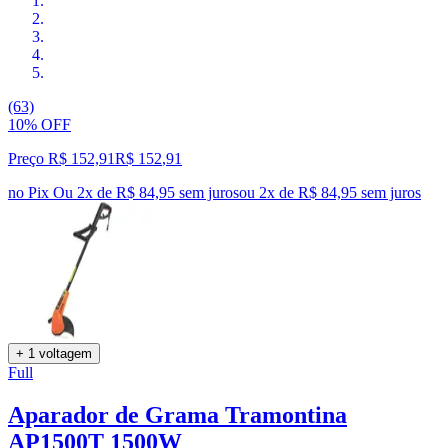
(63)
10% OFF
Preço R$ 152,91
R$
152
,
91
no Pix
Ou 2x de R$ 84,95 sem juros
ou
2
x de
R$ 84,95
sem juros
+ 1 voltagem
Full
Aparador de Grama Tramontina
AP1500T 1500W