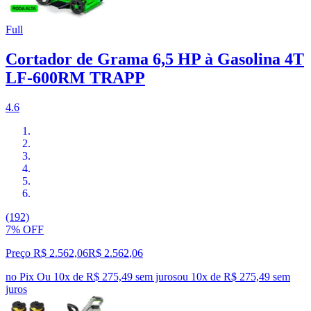
Full
Cortador de Grama 6,5 HP à Gasolina 4T
LF-600RM TRAPP
4.6
(192)
7% OFF
Preço R$ 2.562,06
R$
2.562
,
06
no Pix
Ou 10x de R$ 275,49 sem juros
ou
10
x de
R$ 275,49
sem
juros