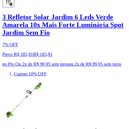
3 Refletor Solar Jardim 6 Leds Verde
Amarela 10x Mais Forte Luminária Spot
Jardim Sem Fio
7% OFF
Preço R$ 185,91
R$
185
,
91
no Pix
Ou 2x de R$ 99,95 sem juros
ou
2
x de
R$ 99,95
sem juros
Cupom 10% OFF