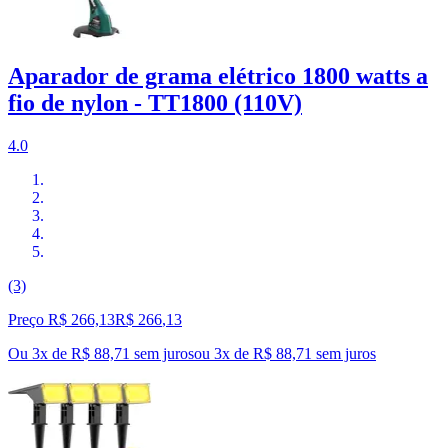
Aparador de grama elétrico 1800 watts a
fio de nylon - TT1800 (110V)
4.0
(3)
Preço R$ 266,13
R$
266
,
13
Ou 3x de R$ 88,71 sem juros
ou
3
x de
R$ 88,71
sem juros