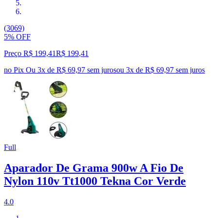
(3069)
5% OFF
Preço R$ 199,41
R$
199
,
41
no Pix
Ou 3x de R$ 69,97 sem juros
ou
3
x de
R$ 69,97
sem juros
Full
Aparador De Grama 900w A Fio De
Nylon 110v Tt1000 Tekna Cor Verde
4.0