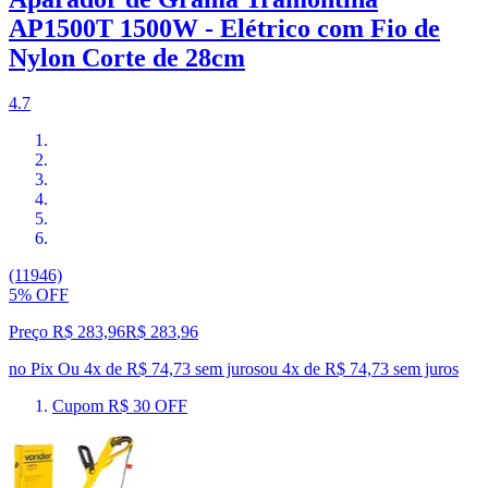
AP1500T 1500W - Elétrico com Fio de
Nylon Corte de 28cm
4.7
(11946)
5% OFF
Preço R$ 283,96
R$
283
,
96
no Pix
Ou 4x de R$ 74,73 sem juros
ou
4
x de
R$ 74,73
sem juros
Cupom R$ 30 OFF