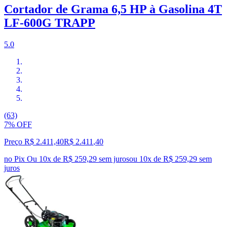
Cortador de Grama 6,5 HP à Gasolina 4T
LF-600G TRAPP
5.0
(63)
7% OFF
Preço R$ 2.411,40
R$
2.411
,
40
no Pix
Ou 10x de R$ 259,29 sem juros
ou
10
x de
R$ 259,29
sem
juros