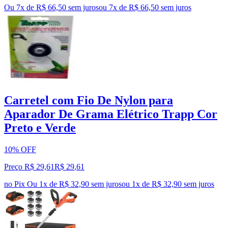
Ou 7x de R$ 66,50 sem juros
ou
7
x de
R$ 66,50
sem juros
Carretel com Fio De Nylon para
Aparador De Grama Elétrico Trapp Cor
Preto e Verde
10% OFF
Preço R$ 29,61
R$
29
,
61
no Pix
Ou 1x de R$ 32,90 sem juros
ou
1
x de
R$ 32,90
sem juros