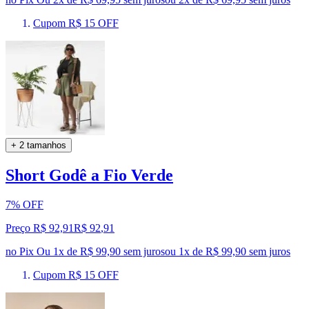
Cupom R$ 15 OFF
+ 2 tamanhos
Short Godê a Fio Verde
7% OFF
Preço R$ 92,91
R$
92
,
91
no Pix
Ou 1x de R$ 99,90 sem juros
ou
1
x de
R$ 99,90
sem juros
Cupom R$ 15 OFF