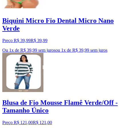
Biquini Micro Fio Dental Micro Nano
Verde
Preço R$ 39,99
R$
39
,
99
Ou 1x de R$ 39,99 sem juros
ou
1
x de
R$ 39,99
sem juros
Blusa de Fio Mousse Flamê Verde/Off -
Tamanho Único
Preço R$ 121,00
R$
121
,
00