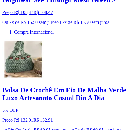
Gogobear See Through Mesh Green S
Preço R$ 108,47
R$
108
,
47
Ou 7x de R$ 15,50 sem juros
ou
7
x de
R$ 15,50
sem juros
Compra Internacional
Bolsa De Crochê Em Fio De Malha Verde
Luxo Artesanato Casual Dia A Dia
5% OFF
Preço R$ 132,91
R$
132
,
91
no Pix
Ou 2x de R$ 69,95 sem juros
ou
2
x de
R$ 69,95
sem juros