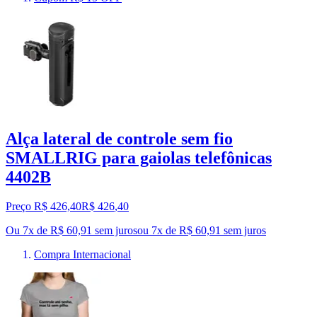
Alça lateral de controle sem fio
SMALLRIG para gaiolas telefônicas
4402B
Preço R$ 426,40
R$
426
,
40
Ou 7x de R$ 60,91 sem juros
ou
7
x de
R$ 60,91
sem juros
Compra Internacional