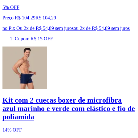
5% OFF
Preço R$ 104,29
R$
104
,
29
no Pix
Ou 2x de R$ 54,89 sem juros
ou
2
x de
R$ 54,89
sem juros
Cupom R$ 15 OFF
Kit com 2 cuecas boxer de microfibra
azul marinho e verde com elástico e fio de
poliamida
14% OFF