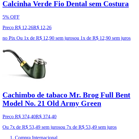
Calcinha Verde Fio Dental sem Costura
5% OFF
Preço R$ 12,26
R$
12
,
26
no Pix
Ou 1x de R$ 12,90 sem juros
ou
1
x de
R$ 12,90
sem juros
Cachimbo de tabaco Mr. Brog Full Bent
Model No. 21 Old Army Green
Preço R$ 374,40
R$
374
,
40
Ou 7x de R$ 53,49 sem juros
ou
7
x de
R$ 53,49
sem juros
Compra Internacional