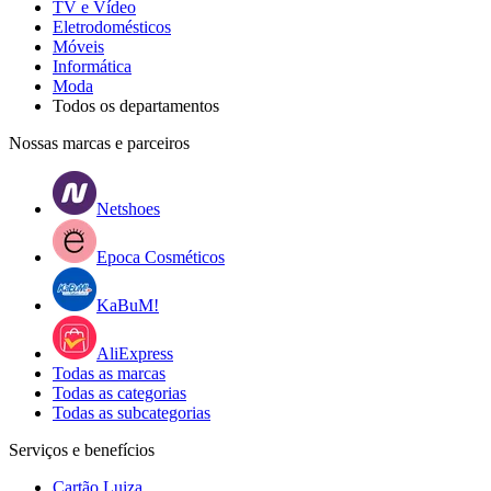
TV e Vídeo
Eletrodomésticos
Móveis
Informática
Moda
Todos os departamentos
Nossas marcas e parceiros
Netshoes
Epoca Cosméticos
KaBuM!
AliExpress
Todas as marcas
Todas as categorias
Todas as subcategorias
Serviços e benefícios
Cartão Luiza