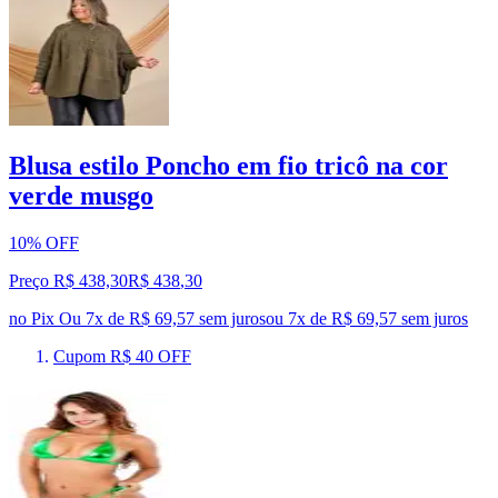
Blusa estilo Poncho em fio tricô na cor
verde musgo
10% OFF
Preço R$ 438,30
R$
438
,
30
no Pix
Ou 7x de R$ 69,57 sem juros
ou
7
x de
R$ 69,57
sem juros
Cupom R$ 40 OFF