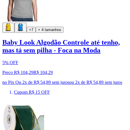
+7
+ 4 tamanhos
Baby Look Algodão Controle até tenho,
mas tá sem pilha - Foca na Moda
5% OFF
Preço R$ 104,29
R$
104
,
29
no Pix
Ou 2x de R$ 54,89 sem juros
ou
2
x de
R$ 54,89
sem juros
Cupom R$ 15 OFF