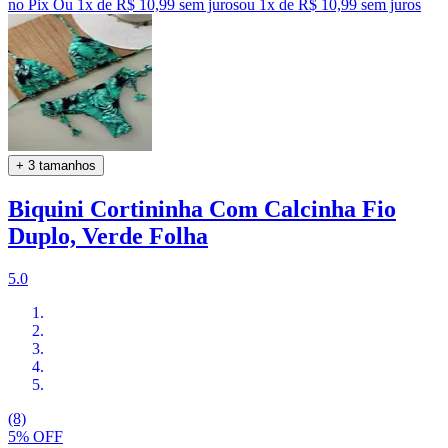
no Pix
Ou 1x de R$ 10,99 sem juros
ou
1
x de
R$ 10,99
sem juros
+ 3 tamanhos
Biquini Cortininha Com Calcinha Fio
Duplo, Verde Folha
5.0
(8)
5% OFF