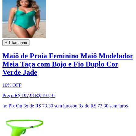
+ 1 tamanho
Maiô de Praia Feminino Maiô Modelador
Meia Taça com Bojo e Fio Duplo Cor
Verde Jade
10% OFF
Preço R$ 197,91
R$
197
,
91
no Pix
Ou 3x de R$ 73,30 sem juros
ou
3
x de
R$ 73,30
sem juros