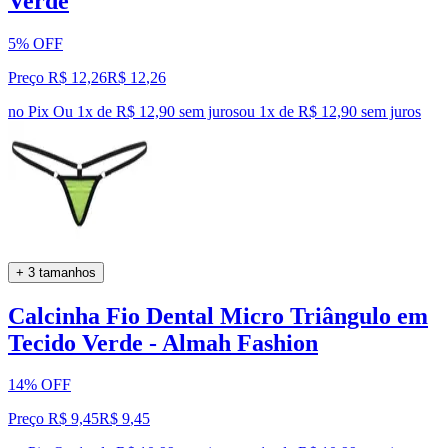
Verde
5% OFF
Preço R$ 12,26
R$
12
,
26
no Pix
Ou 1x de R$ 12,90 sem juros
ou
1
x de
R$ 12,90
sem juros
+ 3 tamanhos
Calcinha Fio Dental Micro Triângulo em
Tecido Verde - Almah Fashion
14% OFF
Preço R$ 9,45
R$
9
,
45