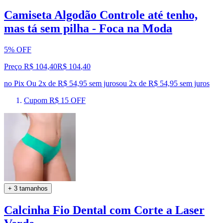
Camiseta Algodão Controle até tenho,
mas tá sem pilha - Foca na Moda
5% OFF
Preço R$ 104,40
R$
104
,
40
no Pix
Ou 2x de R$ 54,95 sem juros
ou
2
x de
R$ 54,95
sem juros
Cupom R$ 15 OFF
+ 3 tamanhos
Calcinha Fio Dental com Corte a Laser