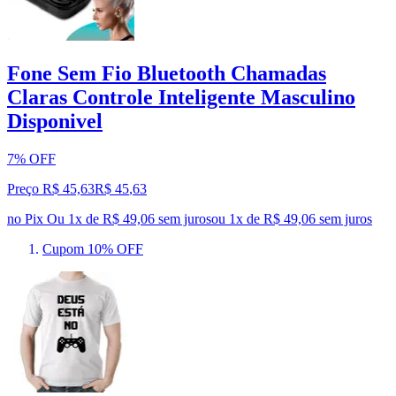
Fone Sem Fio Bluetooth Chamadas
Claras Controle Inteligente Masculino
Disponivel
7% OFF
Preço R$ 45,63
R$
45
,
63
no Pix
Ou 1x de R$ 49,06 sem juros
ou
1
x de
R$ 49,06
sem juros
Cupom 10% OFF