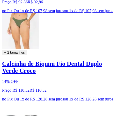
Preço R$ 92,86
R$
92
,
86
no Pix
Ou 1x de R$ 107,98 sem juros
ou
1
x de
R$ 107,98
sem juros
+ 2 tamanhos
Calcinha de Biquíni Fio Dental Duplo
Verde Croco
14% OFF
Preço R$ 110,32
R$
110
,
32
no Pix
Ou 1x de R$ 128,28 sem juros
ou
1
x de
R$ 128,28
sem juros