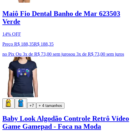
Maiô Fio Dental Banho de Mar 623503
Verde
14% OFF
Preço R$ 188,35
R$
188
,
35
no Pix
Ou 3x de R$ 73,00 sem juros
ou
3
x de
R$ 73,00
sem juros
+7
+ 4 tamanhos
Baby Look Algodão Controle Retrô Vídeo
Game Gamepad - Foca na Moda