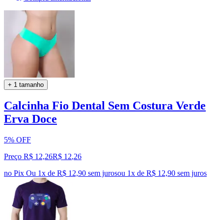
+ 1 tamanho
Calcinha Fio Dental Sem Costura Verde
Erva Doce
5% OFF
Preço R$ 12,26
R$
12
,
26
no Pix
Ou 1x de R$ 12,90 sem juros
ou
1
x de
R$ 12,90
sem juros