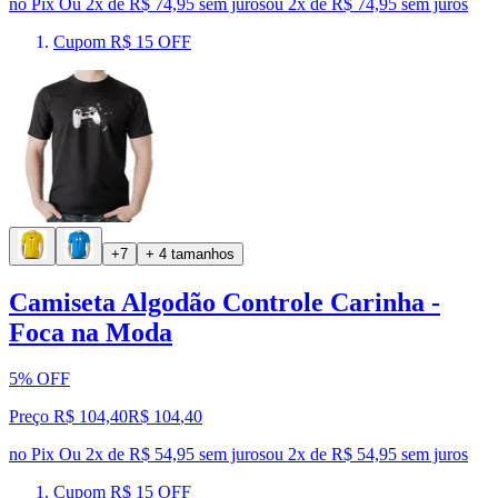
no Pix
Ou 2x de R$ 74,95 sem juros
ou
2
x de
R$ 74,95
sem juros
Cupom R$ 15 OFF
+7
+ 4 tamanhos
Camiseta Algodão Controle Carinha -
Foca na Moda
5% OFF
Preço R$ 104,40
R$
104
,
40
no Pix
Ou 2x de R$ 54,95 sem juros
ou
2
x de
R$ 54,95
sem juros
Cupom R$ 15 OFF