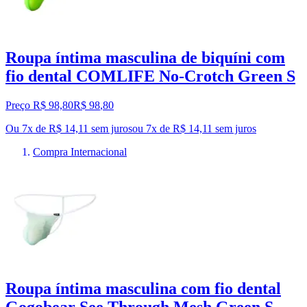
Roupa íntima masculina de biquíni com
fio dental COMLIFE No-Crotch Green S
Preço R$ 98,80
R$
98
,
80
Ou 7x de R$ 14,11 sem juros
ou
7
x de
R$ 14,11
sem juros
Compra Internacional
Roupa íntima masculina com fio dental