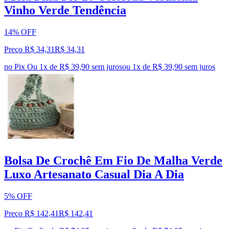
Vinho Verde Tendência
14% OFF
Preço R$ 34,31
R$
34
,
31
no Pix
Ou 1x de R$ 39,90 sem juros
ou
1
x de
R$ 39,90
sem juros
Bolsa De Crochê Em Fio De Malha Verde
Luxo Artesanato Casual Dia A Dia
5% OFF
Preço R$ 142,41
R$
142
,
41