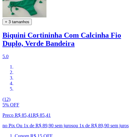
+ 3 tamanhos
Biquini Cortininha Com Calcinha Fio
Duplo, Verde Bandeira
5.0
(12)
5% OFF
Preço R$ 85,41
R$
85
,
41
no Pix
Ou 1x de R$ 89,90 sem juros
ou
1
x de
R$ 89,90
sem juros
Cupom R$ 15 OFF