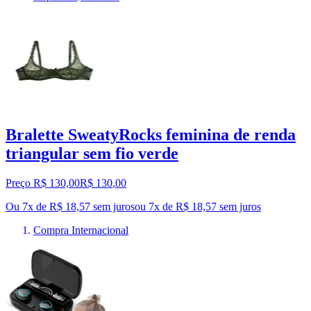
Bralette SweatyRocks feminina de renda
triangular sem fio verde
Preço R$ 130,00
R$
130
,
00
Ou 7x de R$ 18,57 sem juros
ou
7
x de
R$ 18,57
sem juros
Compra Internacional