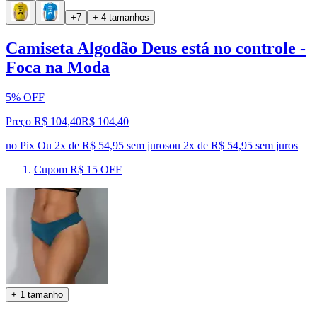
+7
+ 4 tamanhos
Camiseta Algodão Deus está no controle -
Foca na Moda
5% OFF
Preço R$ 104,40
R$
104
,
40
no Pix
Ou 2x de R$ 54,95 sem juros
ou
2
x de
R$ 54,95
sem juros
Cupom R$ 15 OFF
+ 1 tamanho