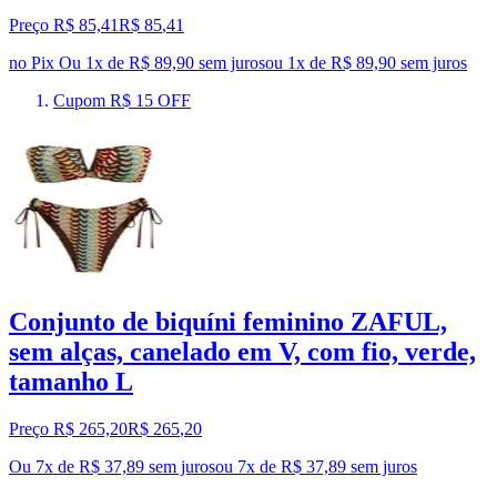
Preço R$ 85,41
R$
85
,
41
no Pix
Ou 1x de R$ 89,90 sem juros
ou
1
x de
R$ 89,90
sem juros
Cupom R$ 15 OFF
Conjunto de biquíni feminino ZAFUL,
sem alças, canelado em V, com fio, verde,
tamanho L
Preço R$ 265,20
R$
265
,
20
Ou 7x de R$ 37,89 sem juros
ou
7
x de
R$ 37,89
sem juros