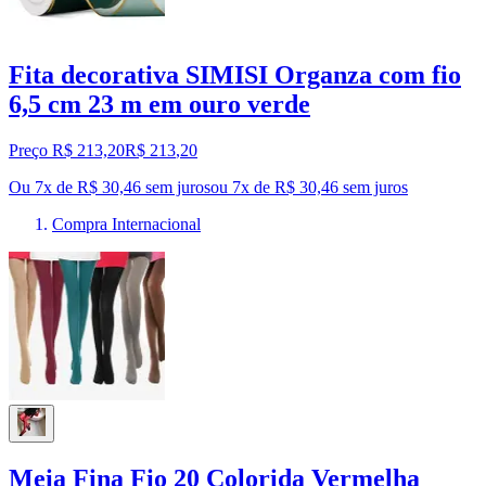
Fita decorativa SIMISI Organza com fio
6,5 cm 23 m em ouro verde
Preço R$ 213,20
R$
213
,
20
Ou 7x de R$ 30,46 sem juros
ou
7
x de
R$ 30,46
sem juros
Compra Internacional
Meia Fina Fio 20 Colorida Vermelha