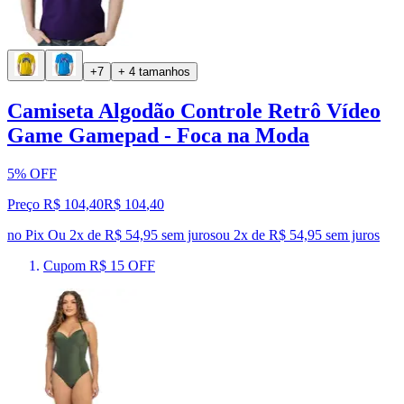
+7
+ 4 tamanhos
Camiseta Algodão Controle Retrô Vídeo
Game Gamepad - Foca na Moda
5% OFF
Preço R$ 104,40
R$
104
,
40
no Pix
Ou 2x de R$ 54,95 sem juros
ou
2
x de
R$ 54,95
sem juros
Cupom R$ 15 OFF