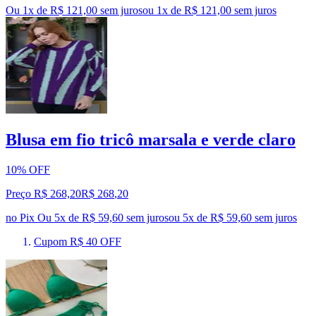
Ou 1x de R$ 121,00 sem juros
ou
1
x de
R$ 121,00
sem juros
Blusa em fio tricô marsala e verde claro
10% OFF
Preço R$ 268,20
R$
268
,
20
no Pix
Ou 5x de R$ 59,60 sem juros
ou
5
x de
R$ 59,60
sem juros
Cupom R$ 40 OFF