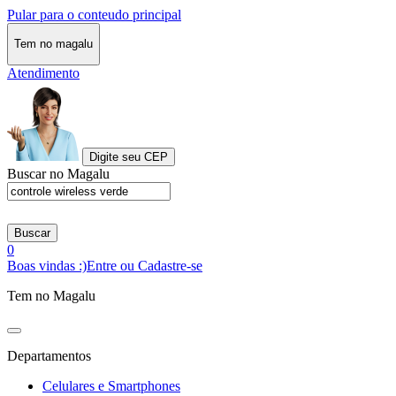
Pular para o conteudo principal
Tem no magalu
Atendimento
Digite seu CEP
Buscar no Magalu
Buscar
0
Boas vindas :)
Entre ou Cadastre-se
Tem no Magalu
Departamentos
Celulares e Smartphones