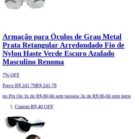
Armação para Óculos de Grau Metal
Prata Retangular Arredondado Fio de
Nylon Haste Verde Escuro Azulado
Masculino Renoma
7% OFF
Preço R$ 241,79
R$
241
,
79
no Pix
Ou 3x de R$ 86,66 sem juros
ou
3
x de
R$ 86,66
sem juros
Cupom R$ 40 OFF