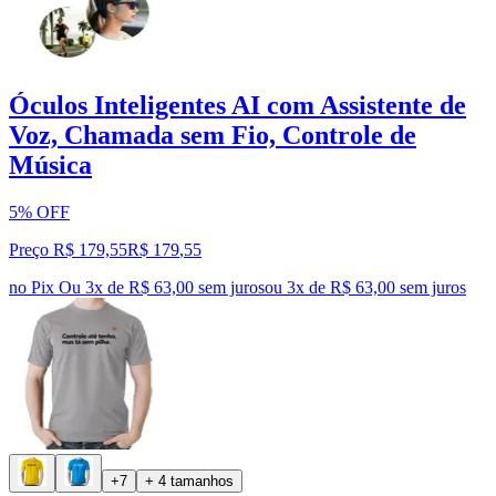
Óculos Inteligentes AI com Assistente de
Voz, Chamada sem Fio, Controle de
Música
5% OFF
Preço R$ 179,55
R$
179
,
55
no Pix
Ou 3x de R$ 63,00 sem juros
ou
3
x de
R$ 63,00
sem juros
+7
+ 4 tamanhos