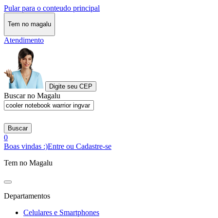
Pular para o conteudo principal
Tem no magalu
Atendimento
Digite seu CEP
Buscar no Magalu
Buscar
0
Boas vindas :)
Entre ou Cadastre-se
Tem no Magalu
Departamentos
Celulares e Smartphones