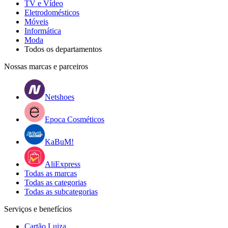
TV e Vídeo
Eletrodomésticos
Móveis
Informática
Moda
Todos os departamentos
Nossas marcas e parceiros
Netshoes
Epoca Cosméticos
KaBuM!
AliExpress
Todas as marcas
Todas as categorias
Todas as subcategorias
Serviços e benefícios
Cartão Luiza