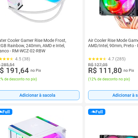
ter Cooler Gamer Rise Mode Frost,
Air Cooler Rise Mode Gam
GB Rainbow, 240mm, AMD e Intel,
AMD/Intel, 90mm, Preto 
anco - RM-WCZ-02-RBW
4.5 (38)
4.7 (285)
 285,54
R$ 127,05
$ 191,64
R$ 111,80
no Pix
no Pix
% de desconto no pix
)
(
12% de desconto no pix
)
Adicionar à sacola
Adicionar à 
Full
Full