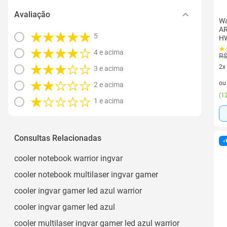
Avaliação
Wa
AR
5
H
4 e acima
R$
2x
3 e acima
2 v
o
2 e acima
(
12
1 e acima
Consultas Relacionadas
cooler notebook warrior ingvar
cooler notebook multilaser ingvar gamer
cooler ingvar gamer led azul warrior
cooler ingvar gamer led azul
cooler multilaser ingvar gamer led azul warrior