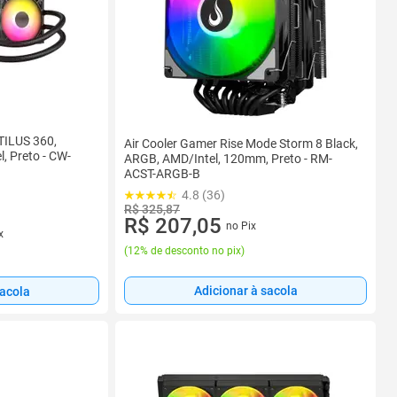
TILUS 360,
Air Cooler Gamer Rise Mode Storm 8 Black,
, Preto - CW-
ARGB, AMD/Intel, 120mm, Preto - RM-
ACST-ARGB-B
4.8 (36)
R$ 325,87
R$ 207,05
no Pix
x
(
12% de desconto no pix
)
Adicionar à sacola
sacola