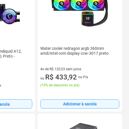
Water cooler redragon argb 360mm
eliquid A12,
amd/intel com display ccw-3017 preto
 Preto -
4x de R$ 120,53 sem juros
4 vez de R$ 120,53 sem juros
R$ 433,92
no Pix
ou
(
10% de desconto no pix
)
x
Adicionar à sacola
sacola