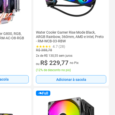
Water Cooler Gamer Rise Mode Black,
er G800, RGB,
ARGB Rainbow, 360mm, AMD e Intel, Preto
- RM-AC-O8-RGB
- RM-WCB-03-RBW
4.7 (28)
R$ 388,78
2x de R$ 130,55 sem juros
2 vez de R$ 130,55 sem juros
R$ 229,77
no Pix
ou
(
12% de desconto no pix
)
sacola
Adicionar à sacola
Full