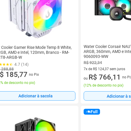
Water Cooler Corsair NAU
r Cooler Gamer Rise Mode Temp 8 White,
ARGB, 360mm, AMD e Intel
GB, AMD e Intel, 120mm, Branco - RM-
9060093-WW
CT8-ARGB-W
R$ 922,34
4.7 (14)
 288,88
7x de R$ 124,37 sem juros
$ 185,77
no Pix
7 vez de R$ 124,37 sem juros
R$ 766,11
no Pi
ou
% de desconto no pix
)
(
12% de desconto no pix
)
Adicionar à sacola
Adicionar à 
Full