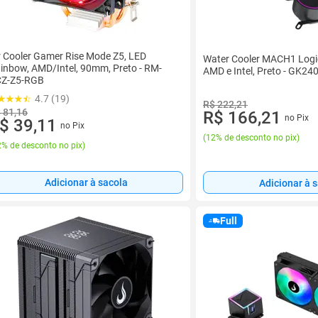
r Cooler Gamer Rise Mode Z5, LED
Water Cooler MACH1 Logi
inbow, AMD/Intel, 90mm, Preto - RM-
AMD e Intel, Preto - GK24
Z-Z5-RGB
4.7 (19)
R$ 222,21
 81,16
R$ 166,21
no Pix
$ 39,11
no Pix
(
12% de desconto no pix
)
% de desconto no pix
)
Adicionar à sacola
Adicionar à 
Full