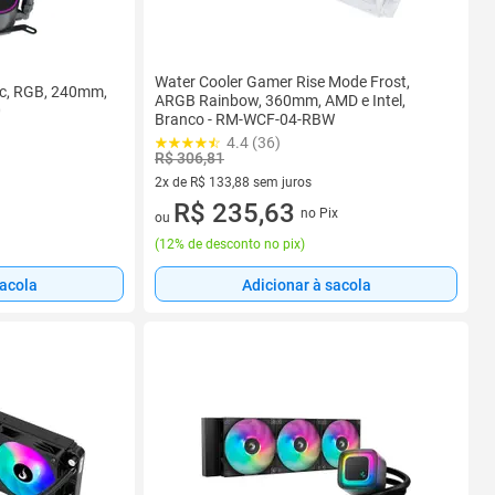
Water Cooler Gamer Rise Mode Frost,
c, RGB, 240mm,
ARGB Rainbow, 360mm, AMD e Intel,
0
Branco - RM-WCF-04-RBW
4.4 (36)
R$ 306,81
2x de R$ 133,88 sem juros
2 vez de R$ 133,88 sem juros
R$ 235,63
no Pix
ou
(
12% de desconto no pix
)
sacola
Adicionar à sacola