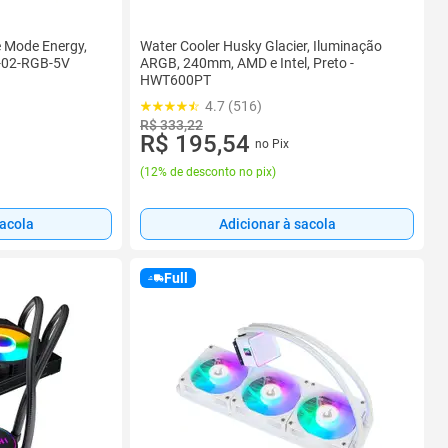
e Mode Energy,
Water Cooler Husky Glacier, Iluminação
-02-RGB-5V
ARGB, 240mm, AMD e Intel, Preto -
HWT600PT
4.7 (516)
R$ 333,22
R$ 195,54
no Pix
(
12% de desconto no pix
)
sacola
Adicionar à sacola
Full