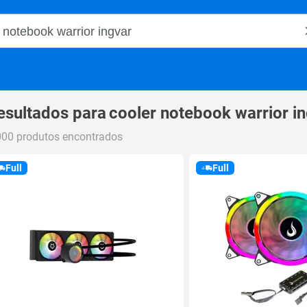
o Magalu
esultados para
cooler notebook warrior i
000 produtos encontrados
Full
Full