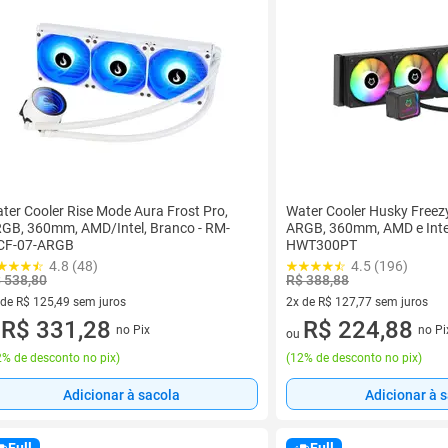
ter Cooler Rise Mode Aura Frost Pro,
Water Cooler Husky Freez
GB, 360mm, AMD/Intel, Branco - RM-
ARGB, 360mm, AMD e Intel
CF-07-ARGB
HWT300PT
4.8 (48)
4.5 (196)
 538,80
R$ 388,88
 de R$ 125,49 sem juros
2x de R$ 127,77 sem juros
ez de R$ 125,49 sem juros
R$ 331,28
2 vez de R$ 127,77 sem juros
R$ 224,88
no Pix
no Pi
u
ou
% de desconto no pix
)
(
12% de desconto no pix
)
Adicionar à sacola
Adicionar à 