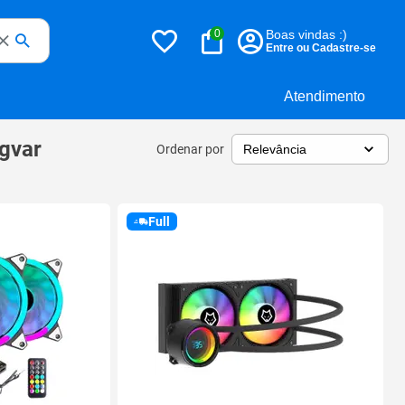
0
Boas vindas :)
Entre ou Cadastre-se
Atendimento
ngvar
Ordenar por
Full