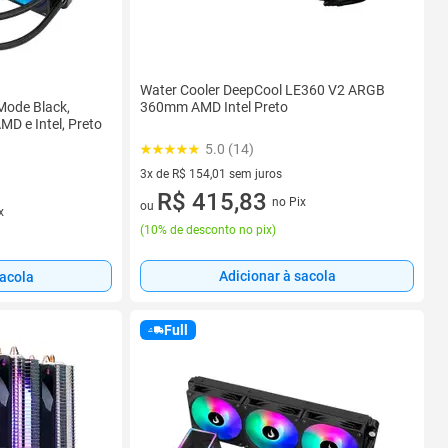
Water Cooler DeepCool LE360 V2 ARGB
Mode Black,
360mm AMD Intel Preto
D e Intel, Preto
5.0 (14)
3x de R$ 154,01 sem juros
3 vez de R$ 154,01 sem juros
R$ 415,83
no Pix
ou
x
(
10% de desconto no pix
)
Adicionar à sacola
sacola
Full