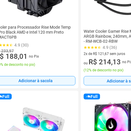
oler para Processador Rise Mode Temp
Water Cooler Gamer Rise 
Pro Black AMD e Intel 120 mm Preto
ARGB Rainbow, 240mm, AM
MACT6PB
- RM-WCB-02-RBW
4.9 (30)
4.9 (36)
 233,97
2x de R$ 121,67 sem juros
$ 188,01
no Pix
2 vez de R$ 121,67 sem juros
R$ 214,13
no Pi
ou
% de desconto no pix
)
(
12% de desconto no pix
)
Adicionar à sacola
Adicionar à 
Full
Full