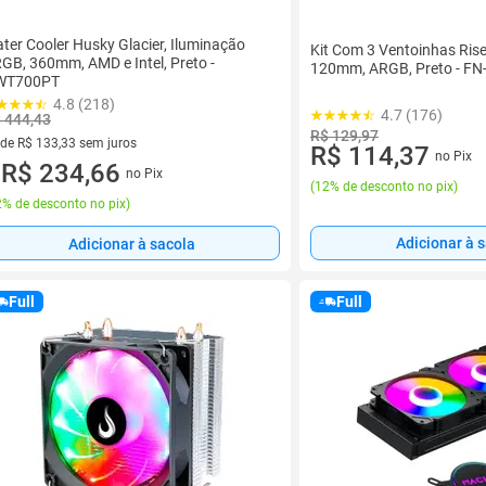
ter Cooler Husky Glacier, Iluminação
Kit Com 3 Ventoinhas Ris
GB, 360mm, AMD e Intel, Preto -
120mm, ARGB, Preto - FN
WT700PT
4.8 (218)
4.7 (176)
 444,43
R$ 129,97
 de R$ 133,33 sem juros
R$ 114,37
no Pix
ez de R$ 133,33 sem juros
R$ 234,66
no Pix
u
(
12% de desconto no pix
)
% de desconto no pix
)
Adicionar à 
Adicionar à sacola
Full
Full