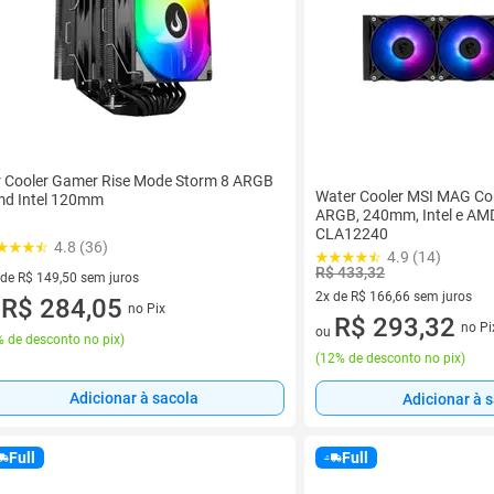
r Cooler Gamer Rise Mode Storm 8 ARGB
Water Cooler MSI MAG Cor
d Intel 120mm
ARGB, 240mm, Intel e AMD,
CLA12240
4.8 (36)
4.9 (14)
R$ 433,32
 de R$ 149,50 sem juros
2x de R$ 166,66 sem juros
ez de R$ 149,50 sem juros
R$ 284,05
no Pix
u
2 vez de R$ 166,66 sem juros
R$ 293,32
no Pi
ou
 de desconto no pix
)
(
12% de desconto no pix
)
Adicionar à sacola
Adicionar à 
Full
Full