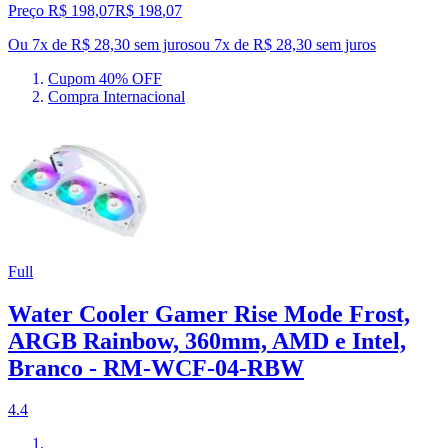
Preço R$ 198,07
R$
198
,
07
Ou 7x de R$ 28,30 sem juros
ou
7
x de
R$ 28,30
sem juros
Cupom 40% OFF
Compra Internacional
Full
Water Cooler Gamer Rise Mode Frost,
ARGB Rainbow, 360mm, AMD e Intel,
Branco - RM-WCF-04-RBW
4.4