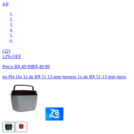
4.6
(32)
12% OFF
Preço R$ 49,99
R$
49
,
99
no Pix
Ou 1x de R$ 51,13 sem juros
ou
1
x de
R$ 51,13
sem juros