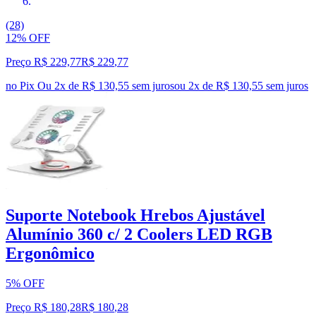
(28)
12% OFF
Preço R$ 229,77
R$
229
,
77
no Pix
Ou 2x de R$ 130,55 sem juros
ou
2
x de
R$ 130,55
sem juros
Suporte Notebook Hrebos Ajustável
Alumínio 360 c/ 2 Coolers LED RGB
Ergonômico
5% OFF
Preço R$ 180,28
R$
180
,
28