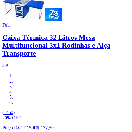
Full
Caixa Térmica 32 Litros Mesa
Multifuncional 3x1 Rodinhas e Alça
Transporte
4.6
(1460)
20% OFF
Preço R$ 177,59
R$
177
,
59