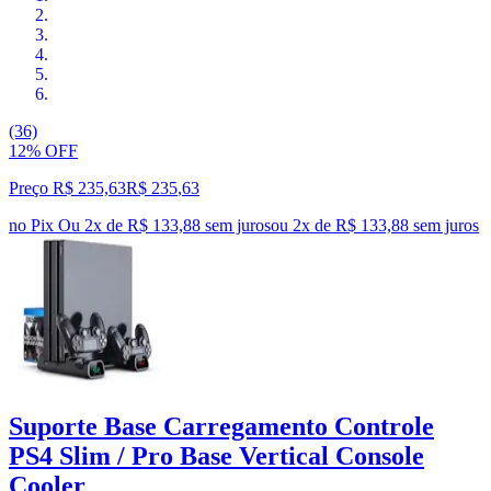
(36)
12% OFF
Preço R$ 235,63
R$
235
,
63
no Pix
Ou 2x de R$ 133,88 sem juros
ou
2
x de
R$ 133,88
sem juros
Suporte Base Carregamento Controle
PS4 Slim / Pro Base Vertical Console
Cooler