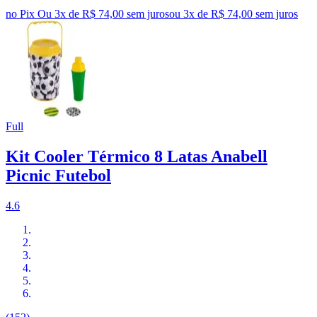
no Pix
Ou 3x de R$ 74,00 sem juros
ou
3
x de
R$ 74,00
sem juros
Full
Kit Cooler Térmico 8 Latas Anabell
Picnic Futebol
4.6