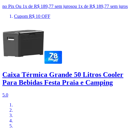
no Pix
Ou 1x de R$ 189,77 sem juros
ou
1
x de
R$ 189,77
sem juros
Cupom R$ 10 OFF
Caixa Térmica Grande 50 Litros Cooler
Para Bebidas Festa Praia e Camping
5.0