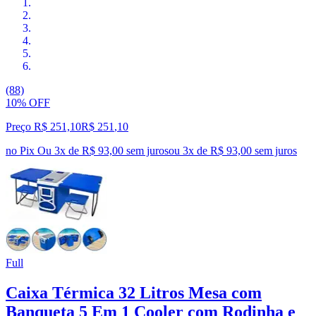
(88)
10% OFF
Preço R$ 251,10
R$
251
,
10
no Pix
Ou 3x de R$ 93,00 sem juros
ou
3
x de
R$ 93,00
sem juros
Full
Caixa Térmica 32 Litros Mesa com
Banqueta 5 Em 1 Cooler com Rodinha e