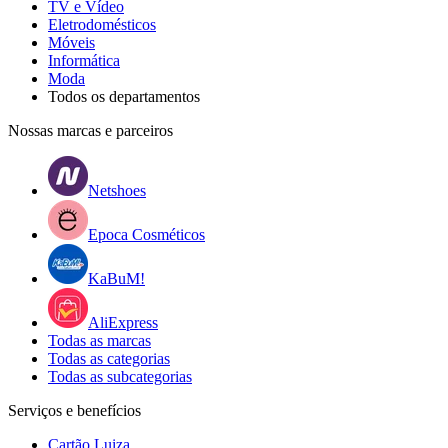
TV e Vídeo
Eletrodomésticos
Móveis
Informática
Moda
Todos os departamentos
Nossas marcas e parceiros
Netshoes
Epoca Cosméticos
KaBuM!
AliExpress
Todas as marcas
Todas as categorias
Todas as subcategorias
Serviços e benefícios
Cartão Luiza