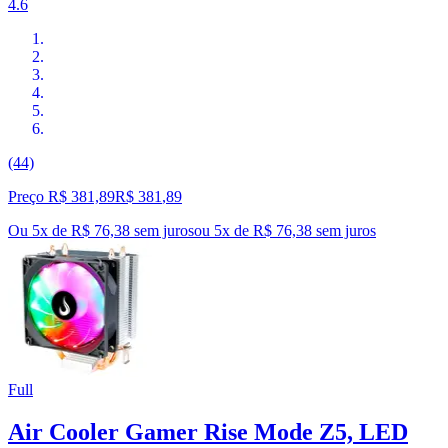
4.6
(44)
Preço R$ 381,89
R$
381
,
89
Ou 5x de R$ 76,38 sem juros
ou
5
x de
R$ 76,38
sem juros
Full
Air Cooler Gamer Rise Mode Z5, LED