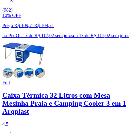
(982)
10% OFF
Preço R$ 109,71
R$
109
,
71
no Pix
Ou 1x de R$ 117,02 sem juros
ou
1
x de
R$ 117,02
sem juros
Full
Caixa Térmica 32 Litros com Mesa
Mesinha Praia e Camping Cooler 3 em 1
Arqplast
4.5