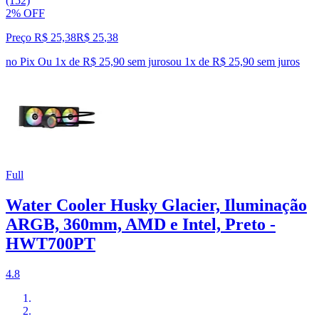
(152)
2% OFF
Preço R$ 25,38
R$
25
,
38
no Pix
Ou 1x de R$ 25,90 sem juros
ou
1
x de
R$ 25,90
sem juros
Full
Water Cooler Husky Glacier, Iluminação
ARGB, 360mm, AMD e Intel, Preto -
HWT700PT
4.8