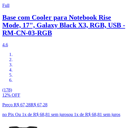
Full
Base com Cooler para Notebook Rise
Mode, 17", Galaxy Black X3, RGB, USB -
RM-CN-03-RGB
4.6
(178)
12% OFF
Preço R$ 67,28
R$
67
,
28
no Pix
Ou 1x de R$ 68,81 sem juros
ou
1
x de
R$ 68,81
sem juros