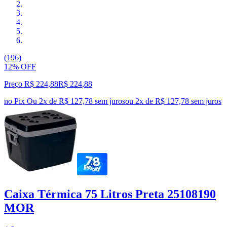
(196)
12% OFF
Preço R$ 224,88
R$
224
,
88
no Pix
Ou 2x de R$ 127,78 sem juros
ou
2
x de
R$ 127,78
sem juros
Caixa Térmica 75 Litros Preta 25108190
MOR