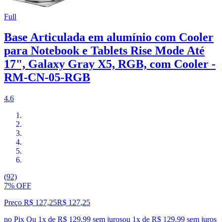
Full
Base Articulada em alumínio com Cooler
para Notebook e Tablets Rise Mode Até
17", Galaxy Gray X5, RGB, com Cooler -
RM-CN-05-RGB
4.6
(92)
7% OFF
Preço R$ 127,25
R$
127
,
25
no Pix
Ou 1x de R$ 129,99 sem juros
ou
1
x de
R$ 129,99
sem juros