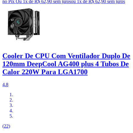
no Pix
Ou 1x de R$ 62,90 sem juros
ou
1
x de
R$ 62,90
sem juros
Cooler De CPU Com Ventilador Duplo De
120mm DeepCool AG400 plus 4 Tubos De
Calor 220W Para LGA1700
4.8
(22)