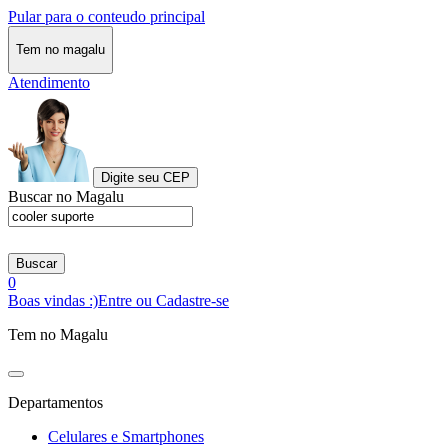
Pular para o conteudo principal
Tem no magalu
Atendimento
Digite seu CEP
Buscar no Magalu
Buscar
0
Boas vindas :)
Entre ou Cadastre-se
Tem no Magalu
Departamentos
Celulares e Smartphones