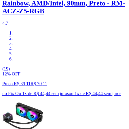
Rainbow, AMD/Intel, 90mm, Preto - RM-
ACZ-Z5-RGB
4.7
(19)
12% OFF
Preço R$ 39,11
R$
39
,
11
no Pix
Ou 1x de R$ 44,44 sem juros
ou
1
x de
R$ 44,44
sem juros