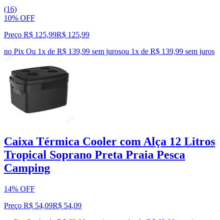
(16)
10% OFF
Preço R$ 125,99
R$
125
,
99
no Pix
Ou 1x de R$ 139,99 sem juros
ou
1
x de
R$ 139,99
sem juros
Caixa Térmica Cooler com Alça 12 Litros
Tropical Soprano Preta Praia Pesca
Camping
14% OFF
Preço R$ 54,09
R$
54
,
09