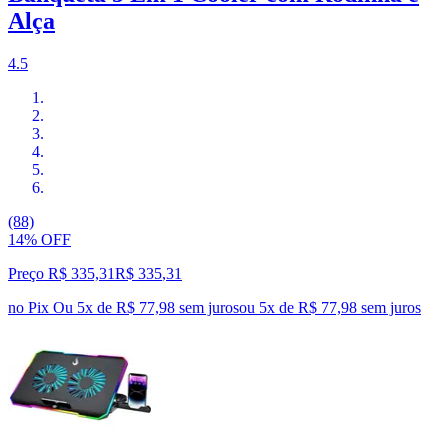
Alça
4.5
(88)
14% OFF
Preço R$ 335,31
R$
335
,
31
no Pix
Ou 5x de R$ 77,98 sem juros
ou
5
x de
R$ 77,98
sem juros