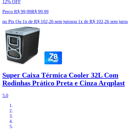
12% OFF
Preço R$ 99,99
R$
99
,
99
no Pix
Ou 1x de R$ 102,26 sem juros
ou
1
x de
R$ 102,26
sem juros
Super Caixa Térmica Cooler 32L Com
Rodinhas Prático Preta e Cinza Arqplast
5.0