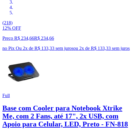
(218)
12% OFF
Preço R$ 234,66
R$
234
,
66
no Pix
Ou 2x de R$ 133,33 sem juros
ou
2
x de
R$ 133,33
sem juros
Full
Base com Cooler para Notebook Xtrike
Me, com 2 Fans, até 17", 2x USB, com
Apoio para Celular, LED, Preto - FN-818