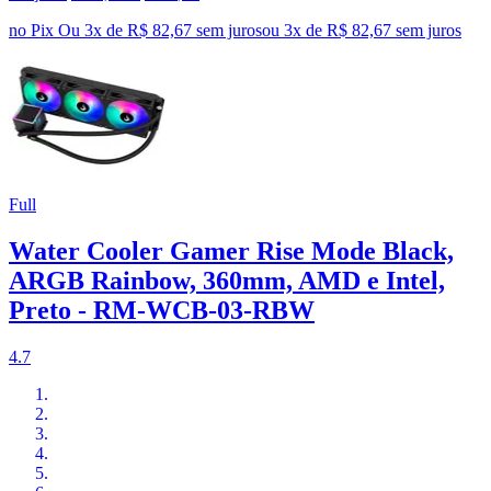
no Pix
Ou 3x de R$ 82,67 sem juros
ou
3
x de
R$ 82,67
sem juros
Full
Water Cooler Gamer Rise Mode Black,
ARGB Rainbow, 360mm, AMD e Intel,
Preto - RM-WCB-03-RBW
4.7