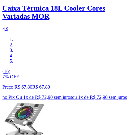
Caixa Térmica 18L Cooler Cores
Variadas MOR
4.9
(16)
7% OFF
Preço R$ 67,80
R$
67
,
80
no Pix
Ou 1x de R$ 72,90 sem juros
ou
1
x de
R$ 72,90
sem juros