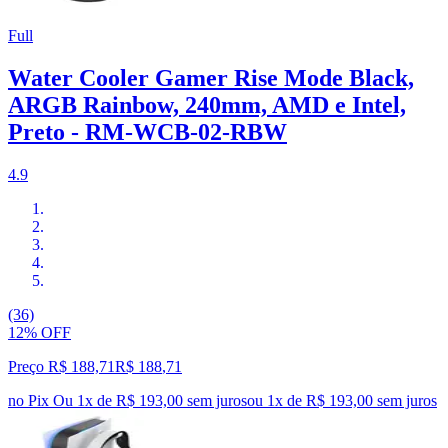
Full
Water Cooler Gamer Rise Mode Black,
ARGB Rainbow, 240mm, AMD e Intel,
Preto - RM-WCB-02-RBW
4.9
(36)
12% OFF
Preço R$ 188,71
R$
188
,
71
no Pix
Ou 1x de R$ 193,00 sem juros
ou
1
x de
R$ 193,00
sem juros