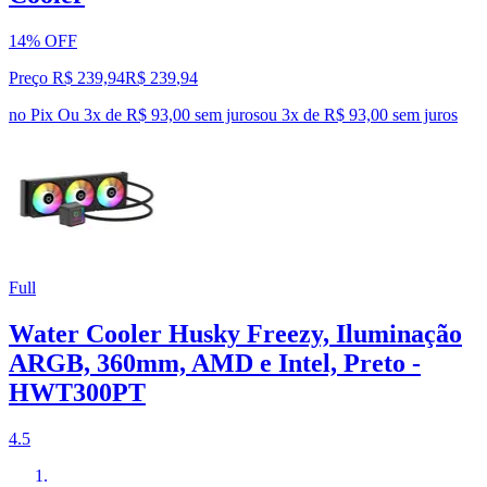
14% OFF
Preço R$ 239,94
R$
239
,
94
no Pix
Ou 3x de R$ 93,00 sem juros
ou
3
x de
R$ 93,00
sem juros
Full
Water Cooler Husky Freezy, Iluminação
ARGB, 360mm, AMD e Intel, Preto -
HWT300PT
4.5