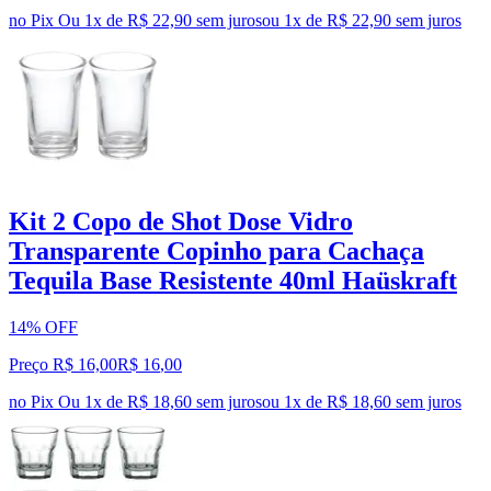
no Pix
Ou 1x de R$ 22,90 sem juros
ou
1
x de
R$ 22,90
sem juros
Kit 2 Copo de Shot Dose Vidro
Transparente Copinho para Cachaça
Tequila Base Resistente 40ml Haüskraft
14% OFF
Preço R$ 16,00
R$
16
,
00
no Pix
Ou 1x de R$ 18,60 sem juros
ou
1
x de
R$ 18,60
sem juros