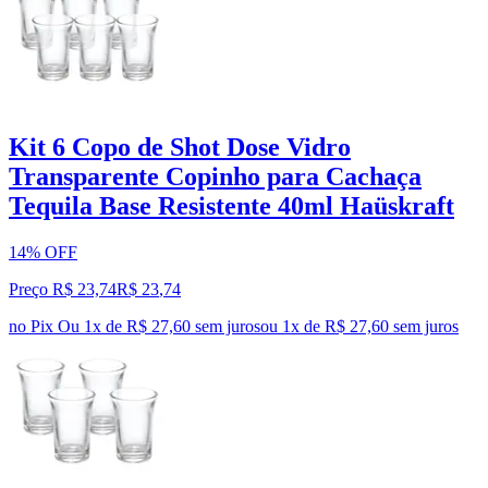
Kit 6 Copo de Shot Dose Vidro
Transparente Copinho para Cachaça
Tequila Base Resistente 40ml Haüskraft
14% OFF
Preço R$ 23,74
R$
23
,
74
no Pix
Ou 1x de R$ 27,60 sem juros
ou
1
x de
R$ 27,60
sem juros