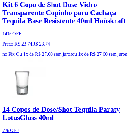
Kit 6 Copo de Shot Dose Vidro
Transparente Copinho para Cachaça
Tequila Base Resistente 40ml Haüskraft
14% OFF
Preço R$ 23,74
R$
23
,
74
no Pix
Ou 1x de R$ 27,60 sem juros
ou
1
x de
R$ 27,60
sem juros
14 Copos de Dose/Shot Tequila Paraty
LotusGlass 40ml
7% OFF