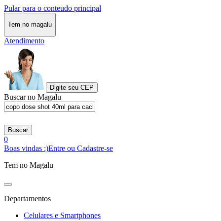
Pular para o conteudo principal
Tem no magalu
Atendimento
Digite seu CEP
Buscar no Magalu
Buscar
0
Boas vindas :)
Entre ou Cadastre-se
Tem no Magalu
Departamentos
Celulares e Smartphones