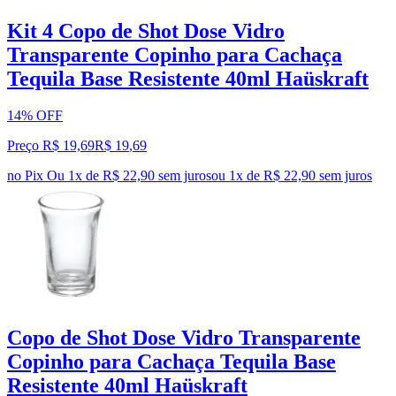
Kit 4 Copo de Shot Dose Vidro
Transparente Copinho para Cachaça
Tequila Base Resistente 40ml Haüskraft
14% OFF
Preço R$ 19,69
R$
19
,
69
no Pix
Ou 1x de R$ 22,90 sem juros
ou
1
x de
R$ 22,90
sem juros
Copo de Shot Dose Vidro Transparente
Copinho para Cachaça Tequila Base
Resistente 40ml Haüskraft