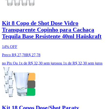
Kit 8 Copo de Shot Dose Vidro
Transparente Copinho para Cachaça
Tequila Base Resistente 40ml Haüskraft
14% OFF
Preço R$ 27,78
R$
27
,
78
no Pix
Ou 1x de R$ 32,30 sem juros
ou
1
x de
R$ 32,30
sem juros
Kit 18 Copos Dose/Shot Paraty