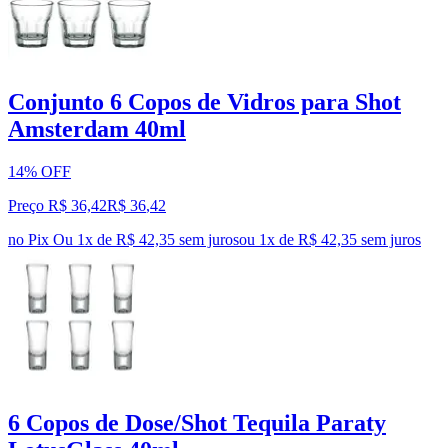
Conjunto 6 Copos de Vidros para Shot
Amsterdam 40ml
14% OFF
Preço R$ 36,42
R$
36
,
42
no Pix
Ou 1x de R$ 42,35 sem juros
ou
1
x de
R$ 42,35
sem juros
6 Copos de Dose/Shot Tequila Paraty