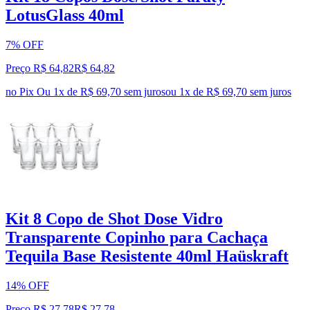
LotusGlass 40ml
7% OFF
Preço R$ 64,82
R$
64
,
82
no Pix
Ou 1x de R$ 69,70 sem juros
ou
1
x de
R$ 69,70
sem juros
Kit 8 Copo de Shot Dose Vidro
Transparente Copinho para Cachaça
Tequila Base Resistente 40ml Haüskraft
14% OFF
Preço R$ 27,78
R$
27
,
78