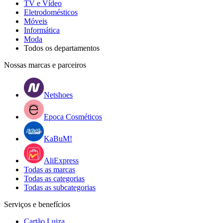
TV e Vídeo
Eletrodomésticos
Móveis
Informática
Moda
Todos os departamentos
Nossas marcas e parceiros
Netshoes
Epoca Cosméticos
KaBuM!
AliExpress
Todas as marcas
Todas as categorias
Todas as subcategorias
Serviços e benefícios
Cartão Luiza