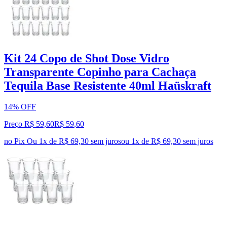
Kit 24 Copo de Shot Dose Vidro
Transparente Copinho para Cachaça
Tequila Base Resistente 40ml Haüskraft
14% OFF
Preço R$ 59,60
R$
59
,
60
no Pix
Ou 1x de R$ 69,30 sem juros
ou
1
x de
R$ 69,30
sem juros