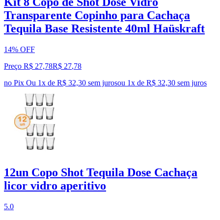
Kit 8 Copo de Shot Dose Vidro
Transparente Copinho para Cachaça
Tequila Base Resistente 40ml Haüskraft
14% OFF
Preço R$ 27,78
R$
27
,
78
no Pix
Ou 1x de R$ 32,30 sem juros
ou
1
x de
R$ 32,30
sem juros
12un Copo Shot Tequila Dose Cachaça
licor vidro aperitivo
5.0