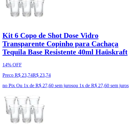
Kit 6 Copo de Shot Dose Vidro
Transparente Copinho para Cachaça
Tequila Base Resistente 40ml Haüskraft
14% OFF
Preço R$ 23,74
R$
23
,
74
no Pix
Ou 1x de R$ 27,60 sem juros
ou
1
x de
R$ 27,60
sem juros