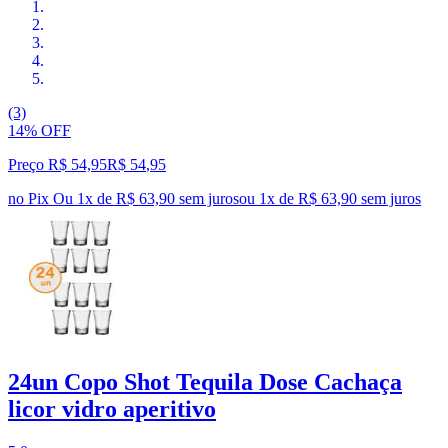
(3)
14% OFF
Preço R$ 54,95
R$
54
,
95
no Pix
Ou 1x de R$ 63,90 sem juros
ou
1
x de
R$ 63,90
sem juros
24un Copo Shot Tequila Dose Cachaça
licor vidro aperitivo