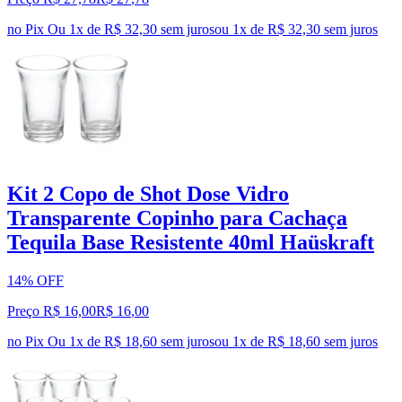
no Pix
Ou 1x de R$ 32,30 sem juros
ou
1
x de
R$ 32,30
sem juros
Kit 2 Copo de Shot Dose Vidro
Transparente Copinho para Cachaça
Tequila Base Resistente 40ml Haüskraft
14% OFF
Preço R$ 16,00
R$
16
,
00
no Pix
Ou 1x de R$ 18,60 sem juros
ou
1
x de
R$ 18,60
sem juros