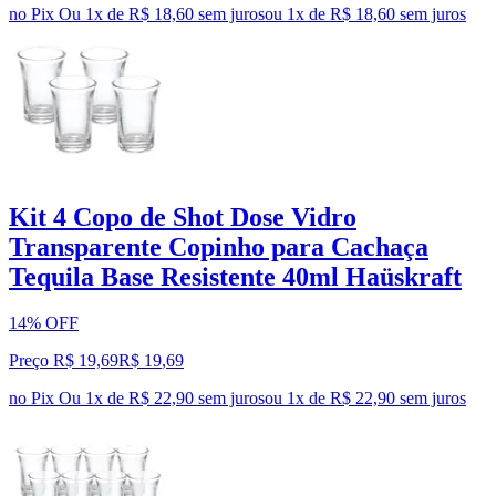
no Pix
Ou 1x de R$ 18,60 sem juros
ou
1
x de
R$ 18,60
sem juros
Kit 4 Copo de Shot Dose Vidro
Transparente Copinho para Cachaça
Tequila Base Resistente 40ml Haüskraft
14% OFF
Preço R$ 19,69
R$
19
,
69
no Pix
Ou 1x de R$ 22,90 sem juros
ou
1
x de
R$ 22,90
sem juros