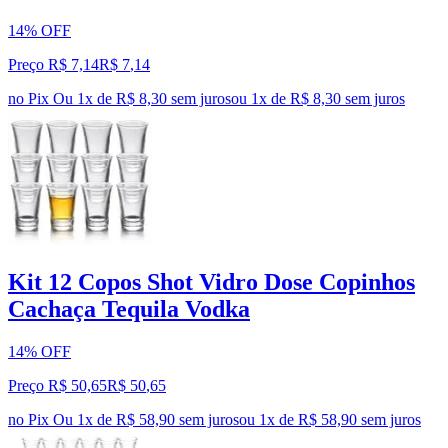
14% OFF
Preço R$ 7,14
R$
7
,
14
no Pix
Ou 1x de R$ 8,30 sem juros
ou
1
x de
R$ 8,30
sem juros
Kit 12 Copos Shot Vidro Dose Copinhos
Cachaça Tequila Vodka
14% OFF
Preço R$ 50,65
R$
50
,
65
no Pix
Ou 1x de R$ 58,90 sem juros
ou
1
x de
R$ 58,90
sem juros