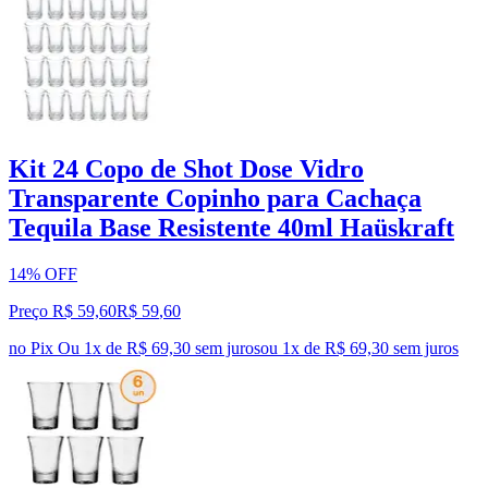
Kit 24 Copo de Shot Dose Vidro
Transparente Copinho para Cachaça
Tequila Base Resistente 40ml Haüskraft
14% OFF
Preço R$ 59,60
R$
59
,
60
no Pix
Ou 1x de R$ 69,30 sem juros
ou
1
x de
R$ 69,30
sem juros