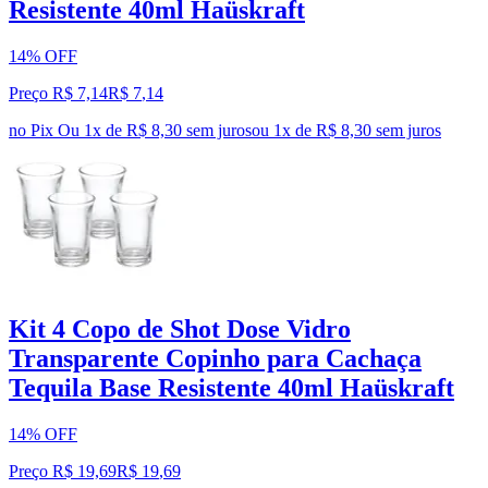
Resistente 40ml Haüskraft
14% OFF
Preço R$ 7,14
R$
7
,
14
no Pix
Ou 1x de R$ 8,30 sem juros
ou
1
x de
R$ 8,30
sem juros
Kit 4 Copo de Shot Dose Vidro
Transparente Copinho para Cachaça
Tequila Base Resistente 40ml Haüskraft
14% OFF
Preço R$ 19,69
R$
19
,
69