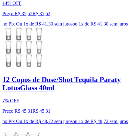
14% OFF
Preço R$ 35,52
R$
35
,
52
no Pix
Ou 1x de R$ 41,30 sem juros
ou
1
x de
R$ 41,30
sem juros
12 Copos de Dose/Shot Tequila Paraty
LotusGlass 40ml
7% OFF
Preço R$ 45,31
R$
45
,
31
no Pix
Ou 1x de R$ 48,72 sem juros
ou
1
x de
R$ 48,72
sem juros