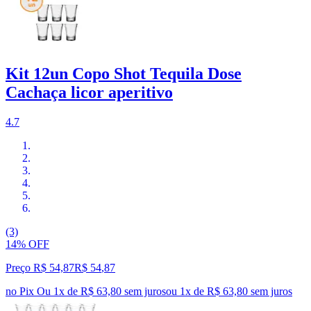
Kit 12un Copo Shot Tequila Dose
Cachaça licor aperitivo
4.7
(3)
14% OFF
Preço R$ 54,87
R$
54
,
87
no Pix
Ou 1x de R$ 63,80 sem juros
ou
1
x de
R$ 63,80
sem juros