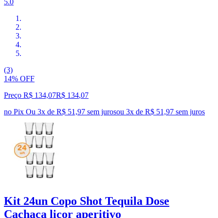
5.0
(3)
14% OFF
Preço R$ 134,07
R$
134
,
07
no Pix
Ou 3x de R$ 51,97 sem juros
ou
3
x de
R$ 51,97
sem juros
Kit 24un Copo Shot Tequila Dose
Cachaça licor aperitivo