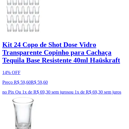
Kit 24 Copo de Shot Dose Vidro
Transparente Copinho para Cachaça
Tequila Base Resistente 40ml Haüskraft
14% OFF
Preço R$ 59,60
R$
59
,
60
no Pix
Ou 1x de R$ 69,30 sem juros
ou
1
x de
R$ 69,30
sem juros