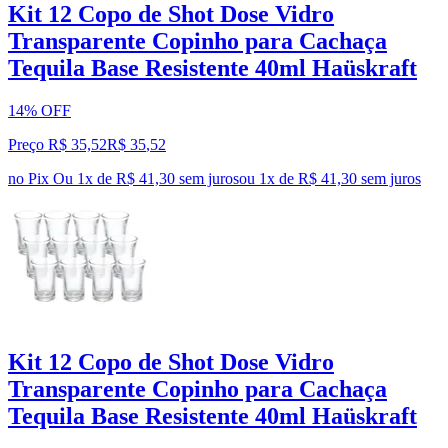
Kit 12 Copo de Shot Dose Vidro
Transparente Copinho para Cachaça
Tequila Base Resistente 40ml Haüskraft
14% OFF
Preço R$ 35,52
R$
35
,
52
no Pix
Ou 1x de R$ 41,30 sem juros
ou
1
x de
R$ 41,30
sem juros
Kit 12 Copo de Shot Dose Vidro
Transparente Copinho para Cachaça
Tequila Base Resistente 40ml Haüskraft