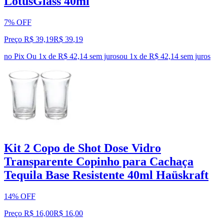
LotusGlass 40ml
7% OFF
Preço R$ 39,19
R$
39
,
19
no Pix
Ou 1x de R$ 42,14 sem juros
ou
1
x de
R$ 42,14
sem juros
Kit 2 Copo de Shot Dose Vidro
Transparente Copinho para Cachaça
Tequila Base Resistente 40ml Haüskraft
14% OFF
Preço R$ 16,00
R$
16
,
00