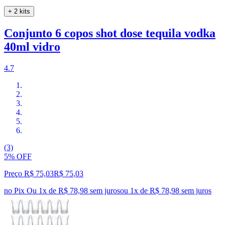
+ 2 kits
Conjunto 6 copos shot dose tequila vodka
40ml vidro
4.7
(3)
5% OFF
Preço R$ 75,03
R$
75
,
03
no Pix
Ou 1x de R$ 78,98 sem juros
ou
1
x de
R$ 78,98
sem juros