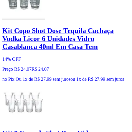
Kit Copo Shot Dose Tequila Cachaça
Vodka Licor 6 Unidades Vidro
Casablanca 40ml Em Casa Tem
14% OFF
Preço R$ 24,07
R$
24
,
07
no Pix
Ou 1x de R$ 27,99 sem juros
ou
1
x de
R$ 27,99
sem juros