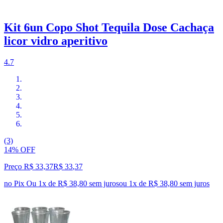
Kit 6un Copo Shot Tequila Dose Cachaça
licor vidro aperitivo
4.7
(3)
14% OFF
Preço R$ 33,37
R$
33
,
37
no Pix
Ou 1x de R$ 38,80 sem juros
ou
1
x de
R$ 38,80
sem juros