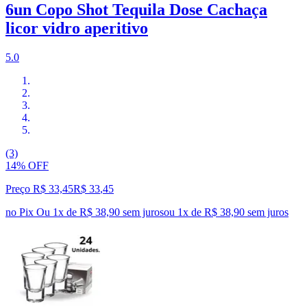
6un Copo Shot Tequila Dose Cachaça
licor vidro aperitivo
5.0
(3)
14% OFF
Preço R$ 33,45
R$
33
,
45
no Pix
Ou 1x de R$ 38,90 sem juros
ou
1
x de
R$ 38,90
sem juros