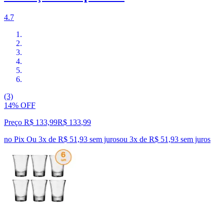
4.7
(3)
14% OFF
Preço R$ 133,99
R$
133
,
99
no Pix
Ou 3x de R$ 51,93 sem juros
ou
3
x de
R$ 51,93
sem juros