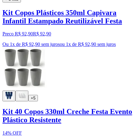
Kit Copos Plásticos 350ml Capivara
Infantil Estampado Reutilizável Festa
Preço R$ 92,90
R$
92
,
90
Ou 1x de R$ 92,90 sem juros
ou
1
x de
R$ 92,90
sem juros
+5
Kit 40 Copos 330ml Creche Festa Evento
Plástico Resistente
14% OFF