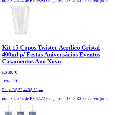
no Pix
Ou 2x de R$ 59,95 sem juros
ou
2
x de
R$ 59,95
sem juros
Kit 15 Copos Twister Acrílico Cristal
400ml p/ Festas Aniversários Eventos
Casamentos Ano Novo
R$ 39,70
18% OFF
Preço R$ 32,44
R$
32
,
44
no Pix
Ou 1x de R$ 37,72 sem juros
ou
1
x de
R$ 37,72
sem juros