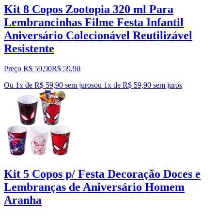
Kit 8 Copos Zootopia 320 ml Para
Lembrancinhas Filme Festa Infantil
Aniversário Colecionável Reutilizável
Resistente
Preço R$ 59,90
R$
59
,
90
Ou 1x de R$ 59,90 sem juros
ou
1
x de
R$ 59,90
sem juros
Kit 5 Copos p/ Festa Decoração Doces e
Lembranças de Aniversário Homem
Aranha