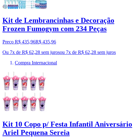
Kit de Lembrancinhas e Decoração
Frozen Fumogym com 234 Peças
Preço R$ 435,96
R$
435
,
96
Ou 7x de R$ 62,28 sem juros
ou
7
x de
R$ 62,28
sem juros
Compra Internacional
Kit 10 Copo p/ Festa Infantil Aniversário
Ariel Pequena Sereia