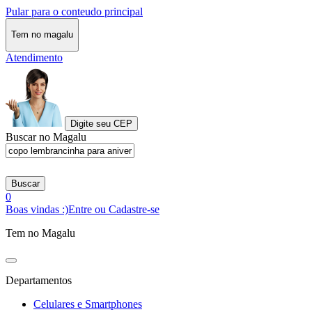
Pular para o conteudo principal
Tem no magalu
Atendimento
Digite seu CEP
Buscar no Magalu
Buscar
0
Boas vindas :)
Entre ou Cadastre-se
Tem no Magalu
Departamentos
Celulares e Smartphones