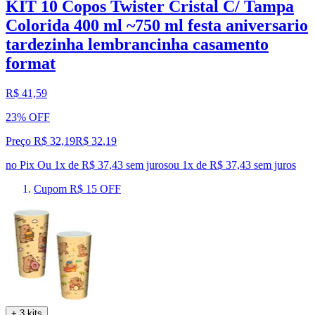
KIT 10 Copos Twister Cristal C/ Tampa
Colorida 400 ml ~750 ml festa aniversario
tardezinha lembrancinha casamento
format
R$ 41,59
23% OFF
Preço R$ 32,19
R$
32
,
19
no Pix
Ou 1x de R$ 37,43 sem juros
ou
1
x de
R$ 37,43
sem juros
Cupom R$ 15 OFF
+ 3 kits