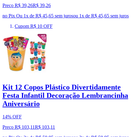
Preço R$ 39,26
R$
39
,
26
no Pix
Ou 1x de R$ 45,65 sem juros
ou
1
x de
R$ 45,65
sem juros
Cupom R$ 10 OFF
Kit 12 Copos Plástico Divertidamente
Festa Infantil Decoração Lembrancinha
Aniversário
14% OFF
Preço R$ 103,11
R$
103
,
11