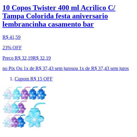
10 Copos Twister 400 ml Acrilico C/
Tampa Colorida festa aniversario
lembrancinha casamento bar
R$ 41,59
23% OFF
Preço R$ 32,19
R$
32
,
19
no Pix
Ou 1x de R$ 37,43 sem juros
ou
1
x de
R$ 37,43
sem juros
Cupom R$ 15 OFF