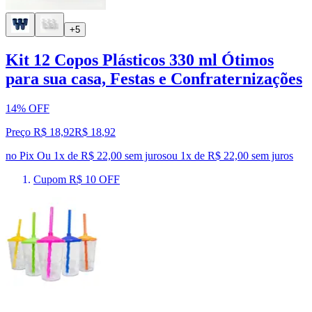
+5
Kit 12 Copos Plásticos 330 ml Ótimos
para sua casa, Festas e Confraternizações
14% OFF
Preço R$ 18,92
R$
18
,
92
no Pix
Ou 1x de R$ 22,00 sem juros
ou
1
x de
R$ 22,00
sem juros
Cupom R$ 10 OFF