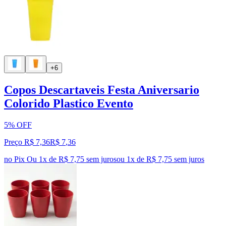
+6
Copos Descartaveis Festa Aniversario
Colorido Plastico Evento
5% OFF
Preço R$ 7,36
R$
7
,
36
no Pix
Ou 1x de R$ 7,75 sem juros
ou
1
x de
R$ 7,75
sem juros