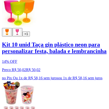
+1
Kit 10 unid Taça gin plástico neon para
personalizar festa, balada e lembrancinha
14% OFF
Preço R$ 50,02
R$
50
,
02
no Pix
Ou 1x de R$ 58,16 sem juros
ou
1
x de
R$ 58,16
sem juros