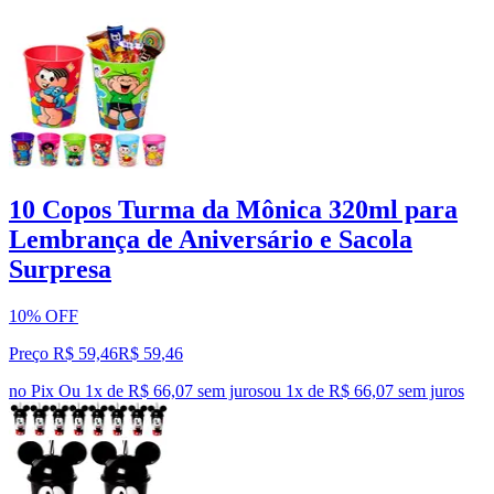
10 Copos Turma da Mônica 320ml para
Lembrança de Aniversário e Sacola
Surpresa
10% OFF
Preço R$ 59,46
R$
59
,
46
no Pix
Ou 1x de R$ 66,07 sem juros
ou
1
x de
R$ 66,07
sem juros