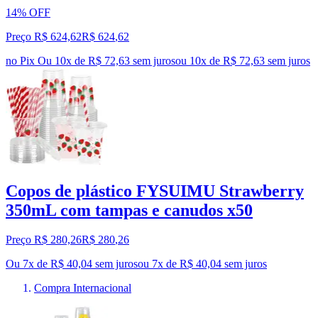
14% OFF
Preço R$ 624,62
R$
624
,
62
no Pix
Ou 10x de R$ 72,63 sem juros
ou
10
x de
R$ 72,63
sem juros
Copos de plástico FYSUIMU Strawberry
350mL com tampas e canudos x50
Preço R$ 280,26
R$
280
,
26
Ou 7x de R$ 40,04 sem juros
ou
7
x de
R$ 40,04
sem juros
Compra Internacional