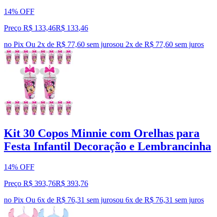
14% OFF
Preço R$ 133,46
R$
133
,
46
no Pix
Ou 2x de R$ 77,60 sem juros
ou
2
x de
R$ 77,60
sem juros
Kit 30 Copos Minnie com Orelhas para
Festa Infantil Decoração e Lembrancinha
14% OFF
Preço R$ 393,76
R$
393
,
76
no Pix
Ou 6x de R$ 76,31 sem juros
ou
6
x de
R$ 76,31
sem juros