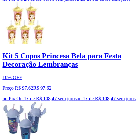
Kit 5 Copos Princesa Bela para Festa
Decoração Lembranças
10% OFF
Preço R$ 97,62
R$
97
,
62
no Pix
Ou 1x de R$ 108,47 sem juros
ou
1
x de
R$ 108,47
sem juros