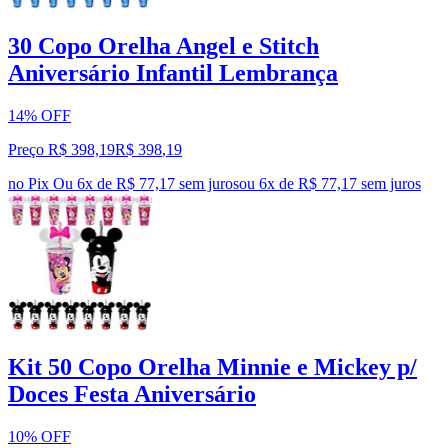
30 Copo Orelha Angel e Stitch
Aniversário Infantil Lembrança
14% OFF
Preço R$ 398,19
R$
398
,
19
no Pix
Ou 6x de R$ 77,17 sem juros
ou
6
x de
R$ 77,17
sem juros
Kit 50 Copo Orelha Minnie e Mickey p/
Doces Festa Aniversário
10% OFF