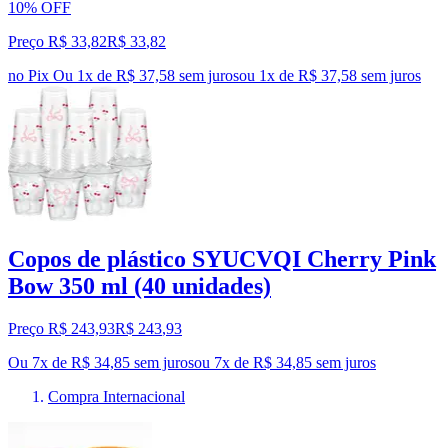
10% OFF
Preço R$ 33,82
R$
33
,
82
no Pix
Ou 1x de R$ 37,58 sem juros
ou
1
x de
R$ 37,58
sem juros
Copos de plástico SYUCVQI Cherry Pink
Bow 350 ml (40 unidades)
Preço R$ 243,93
R$
243
,
93
Ou 7x de R$ 34,85 sem juros
ou
7
x de
R$ 34,85
sem juros
Compra Internacional