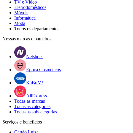
TV e Vídeo
Eletrodomésticos
Móveis
Informática
Moda
Todos os departamentos
Nossas marcas e parceiros
Netshoes
Epoca Cosméticos
KaBuM!
AliExpress
Todas as marcas
Todas as categorias
Todas as subcategorias
Serviços e benefícios
Cartão Luiza