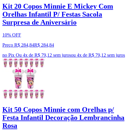
Kit 20 Copos Minnie E Mickey Com
Orelhas Infantil P/ Festas Sacola
Surpresa de Aniversário
10% OFF
Preço R$ 284,84
R$
284
,
84
no Pix
Ou 4x de R$ 79,12 sem juros
ou
4
x de
R$ 79,12
sem juros
Kit 50 Copos Minnie com Orelhas p/
Festa Infantil Decoração Lembrancinha
Rosa