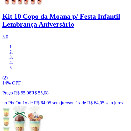
Kit 10 Copo da Moana p/ Festa Infantil
Lembrança Aniversário
5.0
(2)
14% OFF
Preço R$ 55,08
R$
55
,
08
no Pix
Ou 1x de R$ 64,05 sem juros
ou
1
x de
R$ 64,05
sem juros