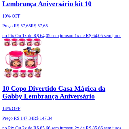
Lembrança Aniversário kit 10
10% OFF
Preço R$ 57,65
R$
57
,
65
no Pix
Ou 1x de R$ 64,05 sem juros
ou
1
x de
R$ 64,05
sem juros
10 Copo Divertido Casa Mágica da
Gabby Lembrança Aniversário
14% OFF
Preço R$ 147,34
R$
147
,
34
no Pix
Ou 2x de R$ 85,66 sem juros
ou
2
x de
R$ 85,66
sem juros