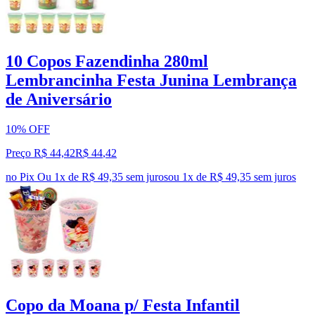
10 Copos Fazendinha 280ml
Lembrancinha Festa Junina Lembrança
de Aniversário
10% OFF
Preço R$ 44,42
R$
44
,
42
no Pix
Ou 1x de R$ 49,35 sem juros
ou
1
x de
R$ 49,35
sem juros
Copo da Moana p/ Festa Infantil