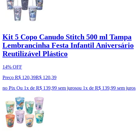
Kit 5 Copo Canudo Stitch 500 ml Tampa
Lembrancinha Festa Infantil Aniversário
Reutilizável Plástico
14% OFF
Preço R$ 120,39
R$
120
,
39
no Pix
Ou 1x de R$ 139,99 sem juros
ou
1
x de
R$ 139,99
sem juros