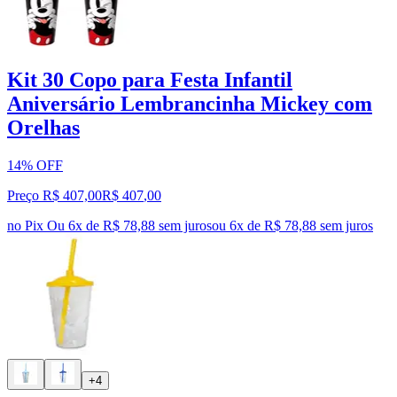
Kit 30 Copo para Festa Infantil
Aniversário Lembrancinha Mickey com
Orelhas
14% OFF
Preço R$ 407,00
R$
407
,
00
no Pix
Ou 6x de R$ 78,88 sem juros
ou
6
x de
R$ 78,88
sem juros
+4