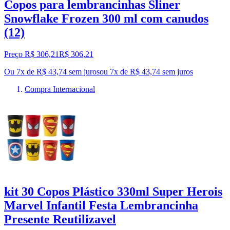
Copos para lembrancinhas Sliner
Snowflake Frozen 300 ml com canudos
(12)
Preço R$ 306,21
R$
306
,
21
Ou 7x de R$ 43,74 sem juros
ou
7
x de
R$ 43,74
sem juros
Compra Internacional
kit 30 Copos Plástico 330ml Super Herois
Marvel Infantil Festa Lembrancinha
Presente Reutilizavel