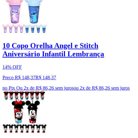
10 Copo Orelha Angel e Stitch
Aniversário Infantil Lembrança
14% OFF
Preço R$ 148,37
R$
148
,
37
no Pix
Ou 2x de R$ 86,26 sem juros
ou
2
x de
R$ 86,26
sem juros