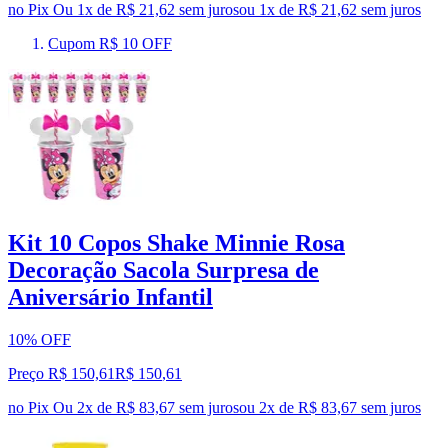
no Pix
Ou 1x de R$ 21,62 sem juros
ou
1
x de
R$ 21,62
sem juros
Cupom R$ 10 OFF
Kit 10 Copos Shake Minnie Rosa
Decoração Sacola Surpresa de
Aniversário Infantil
10% OFF
Preço R$ 150,61
R$
150
,
61
no Pix
Ou 2x de R$ 83,67 sem juros
ou
2
x de
R$ 83,67
sem juros