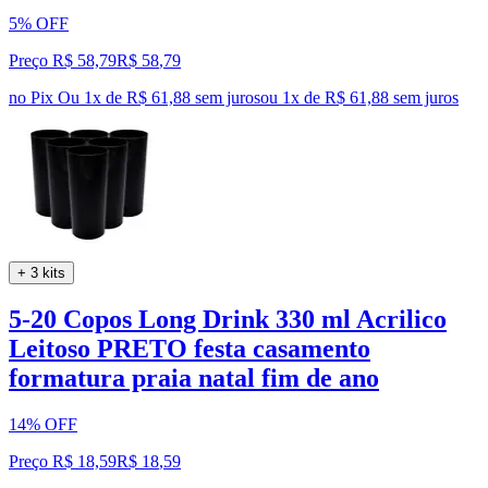
5% OFF
Preço R$ 58,79
R$
58
,
79
no Pix
Ou 1x de R$ 61,88 sem juros
ou
1
x de
R$ 61,88
sem juros
+ 3 kits
5-20 Copos Long Drink 330 ml Acrilico
Leitoso PRETO festa casamento
formatura praia natal fim de ano
14% OFF
Preço R$ 18,59
R$
18
,
59