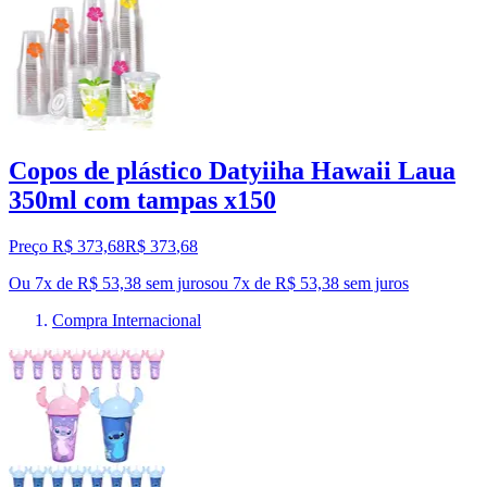
Copos de plástico Datyiiha Hawaii Laua
350ml com tampas x150
Preço R$ 373,68
R$
373
,
68
Ou 7x de R$ 53,38 sem juros
ou
7
x de
R$ 53,38
sem juros
Compra Internacional