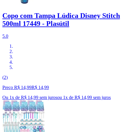
Copo com Tampa Lúdica Disney Stitch
500ml 17449 - Plasútil
5.0
(2)
Preço R$ 14,99
R$
14
,
99
Ou 1x de R$ 14,99 sem juros
ou
1
x de
R$ 14,99
sem juros