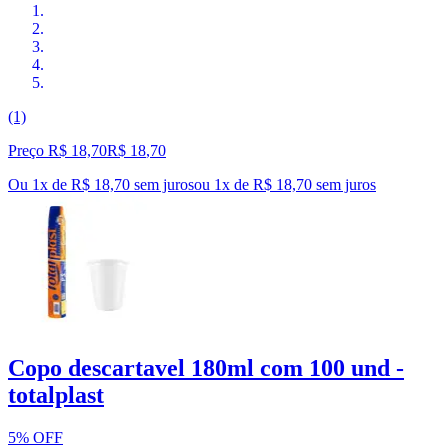
(1)
Preço R$ 18,70
R$
18
,
70
Ou 1x de R$ 18,70 sem juros
ou
1
x de
R$ 18,70
sem juros
Copo descartavel 180ml com 100 und -
totalplast
5% OFF