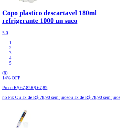
Copo plastico descartavel 180ml
refrigerante 1000 un suco
5.0
(6)
14% OFF
Preço R$ 67,85
R$
67
,
85
no Pix
Ou 1x de R$ 78,90 sem juros
ou
1
x de
R$ 78,90
sem juros