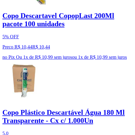
Copo Descartavel CopopLast 200Ml
pacote 100 unidades
5% OFF
Preço R$ 10,44
R$
10
,
44
no Pix
Ou 1x de R$ 10,99 sem juros
ou
1
x de
R$ 10,99
sem juros
Copo Plástico Descartável Água 180 Ml
Transparente - Cx c/ 1.000Un
5.0