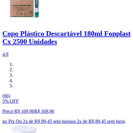
Copo Plástico Descartável 180ml Fonplast
Cx 2500 Unidades
4.9
(66)
5% OFF
Preço R$ 169,96
R$
169
,
96
no Pix
Ou 2x de R$ 89,45 sem juros
ou
2
x de
R$ 89,45
sem juros