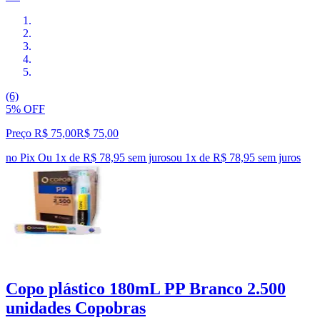
(6)
5% OFF
Preço R$ 75,00
R$
75
,
00
no Pix
Ou 1x de R$ 78,95 sem juros
ou
1
x de
R$ 78,95
sem juros
Copo plástico 180mL PP Branco 2.500
unidades Copobras