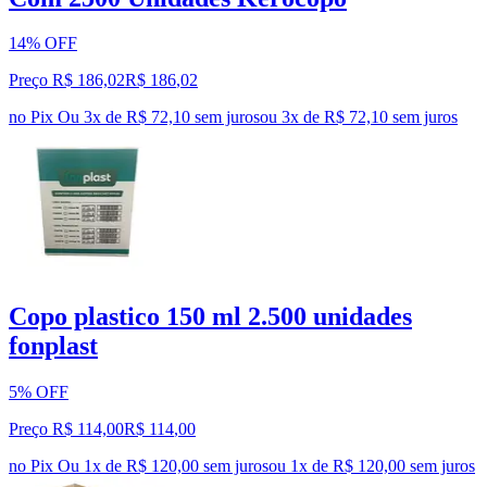
14% OFF
Preço R$ 186,02
R$
186
,
02
no Pix
Ou 3x de R$ 72,10 sem juros
ou
3
x de
R$ 72,10
sem juros
Copo plastico 150 ml 2.500 unidades
fonplast
5% OFF
Preço R$ 114,00
R$
114
,
00
no Pix
Ou 1x de R$ 120,00 sem juros
ou
1
x de
R$ 120,00
sem juros