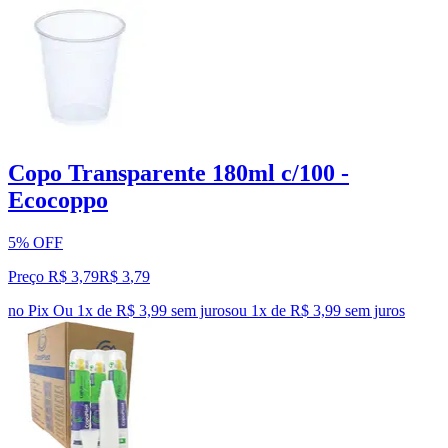
Copo Transparente 180ml c/100 -
Ecocoppo
5% OFF
Preço R$ 3,79
R$
3
,
79
no Pix
Ou 1x de R$ 3,99 sem juros
ou
1
x de
R$ 3,99
sem juros