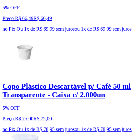
5% OFF
Preço R$ 66,49
R$
66
,
49
no Pix
Ou 1x de R$ 69,99 sem juros
ou
1
x de
R$ 69,99
sem juros
Copo Plástico Descartável p/ Café 50 ml
Transparente - Caixa c/ 2.000un
5% OFF
Preço R$ 75,00
R$
75
,
00
no Pix
Ou 1x de R$ 78,95 sem juros
ou
1
x de
R$ 78,95
sem juros