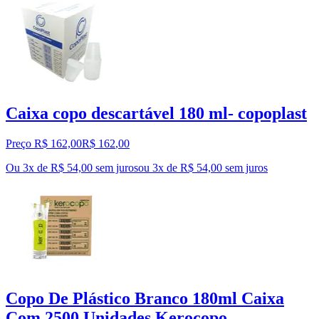
Caixa copo descartável 180 ml- copoplast
Preço R$ 162,00
R$
162
,
00
Ou 3x de R$ 54,00 sem juros
ou
3
x de
R$ 54,00
sem juros
Copo De Plástico Branco 180ml Caixa
Com 2500 Unidades Kerocopo