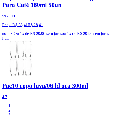
Para Café 180ml 50un
5% OFF
Preço R$ 28,41
R$
28
,
41
no Pix
Ou 1x de R$ 29,90 sem juros
ou
1
x de
R$ 29,90
sem juros
Full
Pac10 copo luva/06 ld oca 300ml
4.7