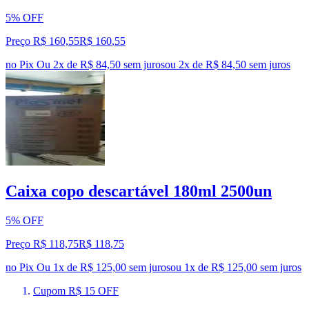
5% OFF
Preço R$ 160,55
R$
160
,
55
no Pix
Ou 2x de R$ 84,50 sem juros
ou
2
x de
R$ 84,50
sem juros
Caixa copo descartável 180ml 2500un
5% OFF
Preço R$ 118,75
R$
118
,
75
no Pix
Ou 1x de R$ 125,00 sem juros
ou
1
x de
R$ 125,00
sem juros
Cupom R$ 15 OFF