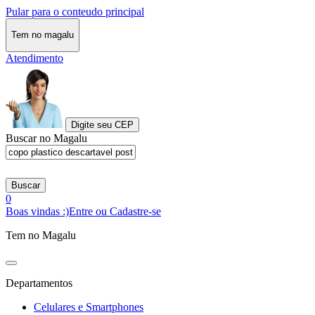
Pular para o conteudo principal
Tem no magalu
Atendimento
Digite seu CEP
Buscar no Magalu
Buscar
0
Boas vindas :)
Entre ou Cadastre-se
Tem no Magalu
Departamentos
Celulares e Smartphones