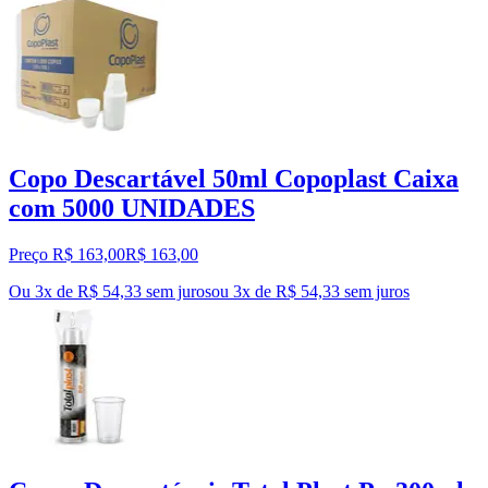
Copo Descartável 50ml Copoplast Caixa
com 5000 UNIDADES
Preço R$ 163,00
R$
163
,
00
Ou 3x de R$ 54,33 sem juros
ou
3
x de
R$ 54,33
sem juros