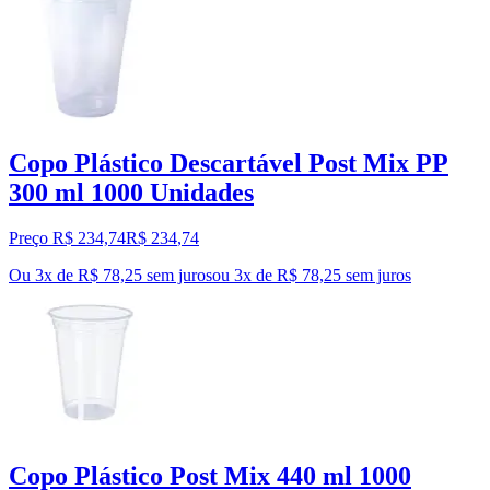
Copo Plástico Descartável Post Mix PP
300 ml 1000 Unidades
Preço R$ 234,74
R$
234
,
74
Ou 3x de R$ 78,25 sem juros
ou
3
x de
R$ 78,25
sem juros
Copo Plástico Post Mix 440 ml 1000