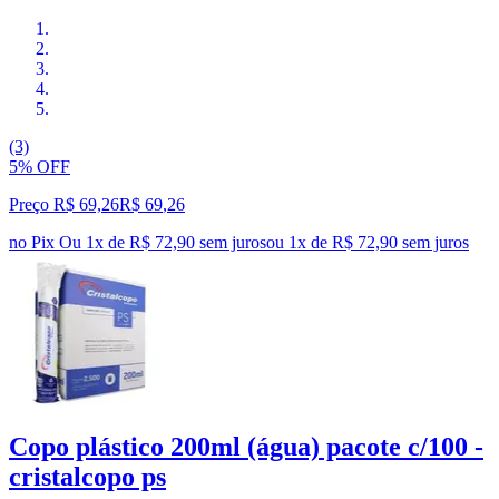
(3)
5% OFF
Preço R$ 69,26
R$
69
,
26
no Pix
Ou 1x de R$ 72,90 sem juros
ou
1
x de
R$ 72,90
sem juros
Copo plástico 200ml (água) pacote c/100 -
cristalcopo ps