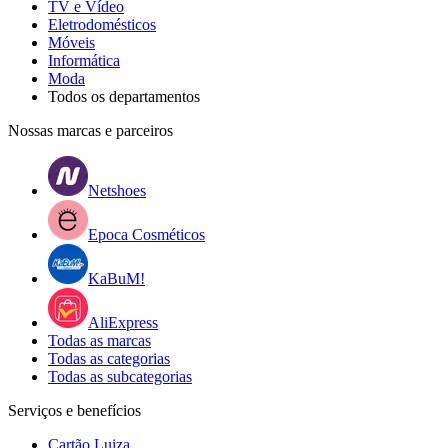
TV e Vídeo
Eletrodomésticos
Móveis
Informática
Moda
Todos os departamentos
Nossas marcas e parceiros
Netshoes
Epoca Cosméticos
KaBuM!
AliExpress
Todas as marcas
Todas as categorias
Todas as subcategorias
Serviços e benefícios
Cartão Luiza