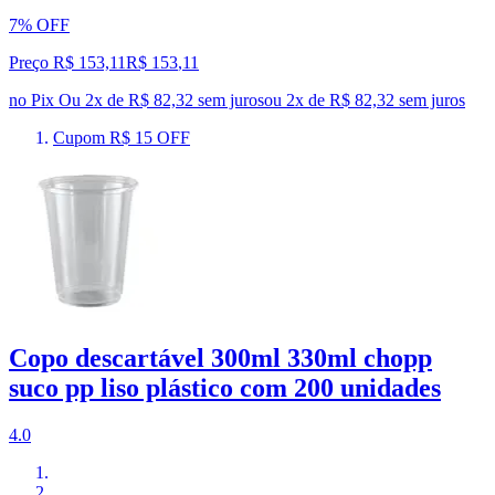
7% OFF
Preço R$ 153,11
R$
153
,
11
no Pix
Ou 2x de R$ 82,32 sem juros
ou
2
x de
R$ 82,32
sem juros
Cupom R$ 15 OFF
Copo descartável 300ml 330ml chopp
suco pp liso plástico com 200 unidades
4.0