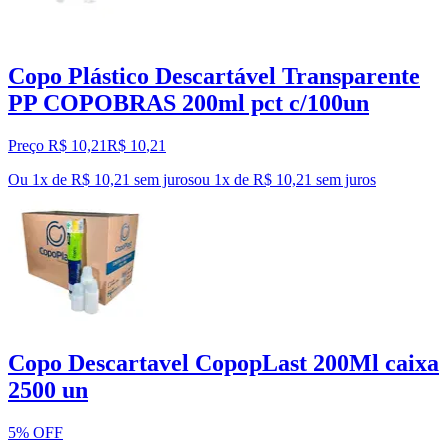
Copo Plástico Descartável Transparente
PP COPOBRAS 200ml pct c/100un
Preço R$ 10,21
R$
10
,
21
Ou 1x de R$ 10,21 sem juros
ou
1
x de
R$ 10,21
sem juros
Copo Descartavel CopopLast 200Ml caixa
2500 un
5% OFF