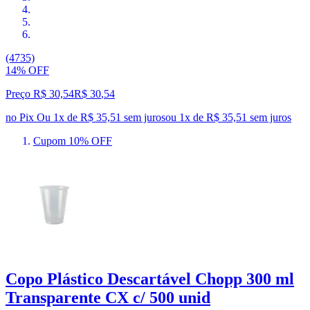
(4735)
14% OFF
Preço R$ 30,54
R$
30
,
54
no Pix
Ou 1x de R$ 35,51 sem juros
ou
1
x de
R$ 35,51
sem juros
Cupom 10% OFF
Copo Plástico Descartável Chopp 300 ml
Transparente CX c/ 500 unid