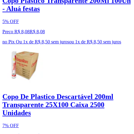
Copo Plástico Transparente 200Ml 100Un
- Aluá festas
5% OFF
Preço R$ 8,08
R$
8
,
08
no Pix
Ou 1x de R$ 8,50 sem juros
ou
1
x de
R$ 8,50
sem juros
Copo De Plastico Descartável 200ml
Transparente 25X100 Caixa 2500
Unidades
7% OFF