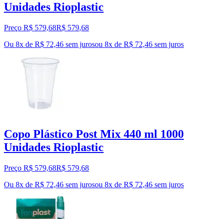
Unidades Rioplastic
Preço R$ 579,68
R$
579
,
68
Ou 8x de R$ 72,46 sem juros
ou
8
x de
R$ 72,46
sem juros
Copo Plástico Post Mix 440 ml 1000
Unidades Rioplastic
Preço R$ 579,68
R$
579
,
68
Ou 8x de R$ 72,46 sem juros
ou
8
x de
R$ 72,46
sem juros