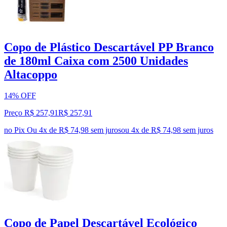
Copo de Plástico Descartável PP Branco
de 180ml Caixa com 2500 Unidades
Altacoppo
14% OFF
Preço R$ 257,91
R$
257
,
91
no Pix
Ou 4x de R$ 74,98 sem juros
ou
4
x de
R$ 74,98
sem juros
Copo de Papel Descartável Ecológico