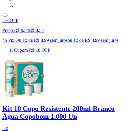
(1)
5% OFF
Preço R$ 8,54
R$
8
,
54
no Pix
Ou 1x de R$ 8,99 sem juros
ou
1
x de
R$ 8,99
sem juros
Cupom R$ 10 OFF
Kit 10 Copo Resistente 200ml Branco
Água Copobom 1.000 Un
5.0