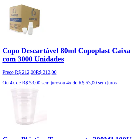
Copo Descartável 80ml Copoplast Caixa
com 3000 Unidades
Preço R$ 212,00
R$
212
,
00
Ou 4x de R$ 53,00 sem juros
ou
4
x de
R$ 53,00
sem juros