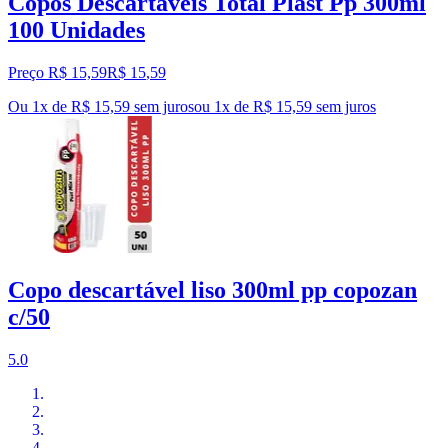
Copos Descartáveis Total Plast Pp 300ml
100 Unidades
Preço R$ 15,59
R$
15
,
59
Ou 1x de R$ 15,59 sem juros
ou
1
x de
R$ 15,59
sem juros
Copo descartável liso 300ml pp copozan
c/50
5.0