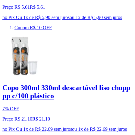
Preço R$ 5,61
R$
5
,
61
no Pix
Ou 1x de R$ 5,90 sem juros
ou
1
x de
R$ 5,90
sem juros
Cupom R$ 10 OFF
Copo 300ml 330ml descartável liso chopp
pp c/100 plástico
7% OFF
Preço R$ 21,10
R$
21
,
10
no Pix
Ou 1x de R$ 22,69 sem juros
ou
1
x de
R$ 22,69
sem juros