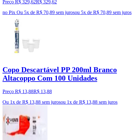
Preço R$ 329,62
R$
329
,
62
no Pix
Ou 5x de R$ 70,89 sem juros
ou
5
x de
R$ 70,89
sem juros
Copo Descartável PP 200ml Branco
Altacoppo Com 100 Unidades
Preço R$ 13,88
R$
13
,
88
Ou 1x de R$ 13,88 sem juros
ou
1
x de
R$ 13,88
sem juros