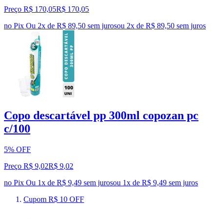
Preço R$ 170,05
R$
170
,
05
no Pix
Ou 2x de R$ 89,50 sem juros
ou
2
x de
R$ 89,50
sem juros
Copo descartável pp 300ml copozan pc
c/100
5% OFF
Preço R$ 9,02
R$
9
,
02
no Pix
Ou 1x de R$ 9,49 sem juros
ou
1
x de
R$ 9,49
sem juros
Cupom R$ 10 OFF