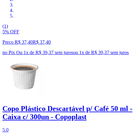
(1)
5% OFF
Preço R$ 37,40
R$
37
,
40
no Pix
Ou 1x de R$ 39,37 sem juros
ou
1
x de
R$ 39,37
sem juros
Copo Plástico Descartável p/ Café 50 ml -
Caixa c/ 300un - Copoplast
5.0