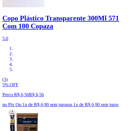
Copo Plástico Transparente 300Ml 571
Com 100 Copaza
5.0
(3)
5% OFF
Preço R$ 6,56
R$
6
,
56
no Pix
Ou 1x de R$ 6,90 sem juros
ou
1
x de
R$ 6,90
sem juros