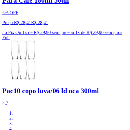
Para Café 180ml 50un
5% OFF
Preço R$ 28,41
R$
28
,
41
no Pix
Ou 1x de R$ 29,90 sem juros
ou
1
x de
R$ 29,90
sem juros
Full
Pac10 copo luva/06 ld oca 300ml
4.7