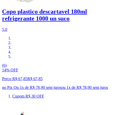
Copo plastico descartavel 180ml
refrigerante 1000 un suco
5.0
(6)
14% OFF
Preço R$ 67,85
R$
67
,
85
no Pix
Ou 1x de R$ 78,90 sem juros
ou
1
x de
R$ 78,90
sem juros
Cupom R$ 30 OFF