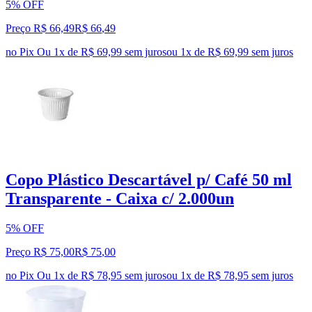
5% OFF
Preço R$ 66,49
R$
66
,
49
no Pix
Ou 1x de R$ 69,99 sem juros
ou
1
x de
R$ 69,99
sem juros
Copo Plástico Descartável p/ Café 50 ml
Transparente - Caixa c/ 2.000un
5% OFF
Preço R$ 75,00
R$
75
,
00
no Pix
Ou 1x de R$ 78,95 sem juros
ou
1
x de
R$ 78,95
sem juros