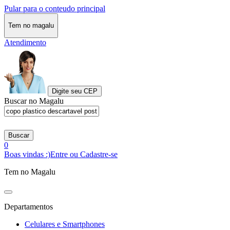
Pular para o conteudo principal
Tem no magalu
Atendimento
Digite seu CEP
Buscar no Magalu
Buscar
0
Boas vindas :)
Entre ou Cadastre-se
Tem no Magalu
Departamentos
Celulares e Smartphones