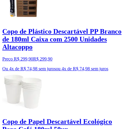
Copo de Plástico Descartável PP Branco
de 180ml Caixa com 2500 Unidades
Altacoppo
Preço R$ 299,90
R$
299
,
90
Ou 4x de R$ 74,98 sem juros
ou
4
x de
R$ 74,98
sem juros
Copo de Papel Descartável Ecológico