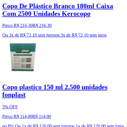
Copo De Plástico Branco 180ml Caixa
Com 2500 Unidades Kerocopo
Preço R$ 216,30
R$
216
,
30
Ou 3x de R$ 72,10 sem juros
ou
3
x de
R$ 72,10
sem juros
Copo plastico 150 ml 2.500 unidades
fonplast
5% OFF
Preço R$ 114,00
R$
114
,
00
no Pix
Ou 1x de R$ 120,00 sem juros
ou
1
x de
R$ 120,00
sem juros