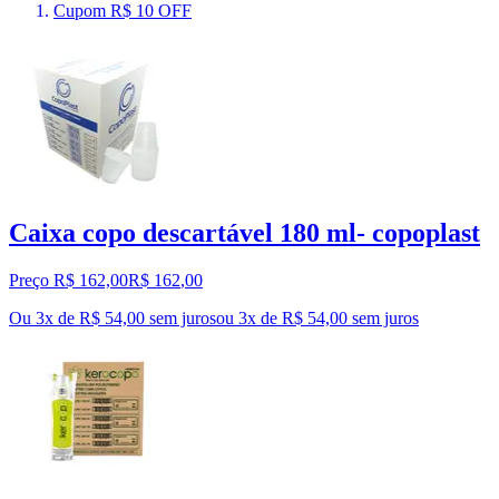
Cupom R$ 10 OFF
Caixa copo descartável 180 ml- copoplast
Preço R$ 162,00
R$
162
,
00
Ou 3x de R$ 54,00 sem juros
ou
3
x de
R$ 54,00
sem juros