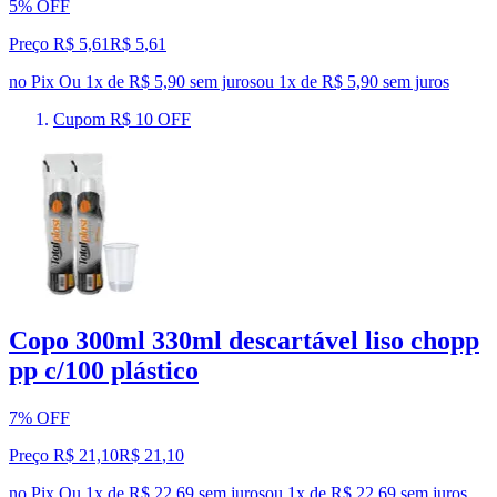
5% OFF
Preço R$ 5,61
R$
5
,
61
no Pix
Ou 1x de R$ 5,90 sem juros
ou
1
x de
R$ 5,90
sem juros
Cupom R$ 10 OFF
Copo 300ml 330ml descartável liso chopp
pp c/100 plástico
7% OFF
Preço R$ 21,10
R$
21
,
10
no Pix
Ou 1x de R$ 22,69 sem juros
ou
1
x de
R$ 22,69
sem juros