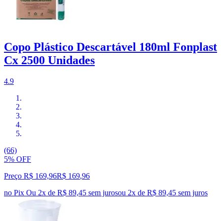
Copo Plástico Descartável 180ml Fonplast
Cx 2500 Unidades
4.9
(66)
5% OFF
Preço R$ 169,96
R$
169
,
96
no Pix
Ou 2x de R$ 89,45 sem juros
ou
2
x de
R$ 89,45
sem juros