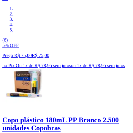
(6)
5% OFF
Preço R$ 75,00
R$
75
,
00
no Pix
Ou 1x de R$ 78,95 sem juros
ou
1
x de
R$ 78,95
sem juros
Copo plástico 180mL PP Branco 2.500
unidades Copobras