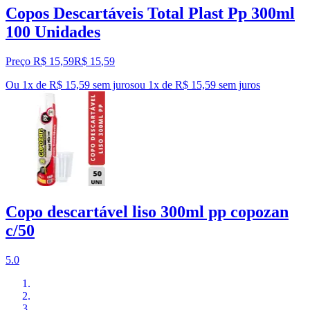
Copos Descartáveis Total Plast Pp 300ml
100 Unidades
Preço R$ 15,59
R$
15
,
59
Ou 1x de R$ 15,59 sem juros
ou
1
x de
R$ 15,59
sem juros
Copo descartável liso 300ml pp copozan
c/50
5.0