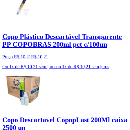
Copo Plástico Descartável Transparente
PP COPOBRAS 200ml pct c/100un
Preço R$ 10,21
R$
10
,
21
Ou 1x de R$ 10,21 sem juros
ou
1
x de
R$ 10,21
sem juros
Copo Descartavel CopopLast 200Ml caixa
2500 un