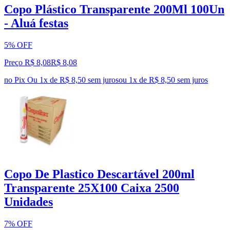
Copo Plástico Transparente 200Ml 100Un
- Aluá festas
5% OFF
Preço R$ 8,08
R$
8
,
08
no Pix
Ou 1x de R$ 8,50 sem juros
ou
1
x de
R$ 8,50
sem juros
Copo De Plastico Descartável 200ml
Transparente 25X100 Caixa 2500
Unidades
7% OFF