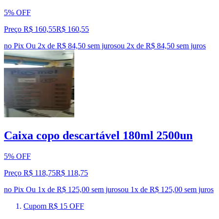
5% OFF
Preço R$ 160,55
R$
160
,
55
no Pix
Ou 2x de R$ 84,50 sem juros
ou
2
x de
R$ 84,50
sem juros
Caixa copo descartável 180ml 2500un
5% OFF
Preço R$ 118,75
R$
118
,
75
no Pix
Ou 1x de R$ 125,00 sem juros
ou
1
x de
R$ 125,00
sem juros
Cupom R$ 15 OFF