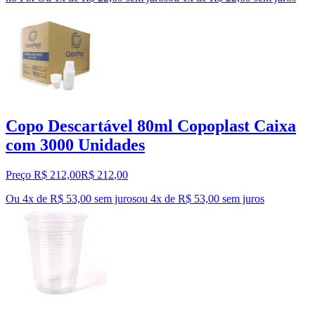
Copo Descartável 80ml Copoplast Caixa
com 3000 Unidades
Preço R$ 212,00
R$
212
,
00
Ou 4x de R$ 53,00 sem juros
ou
4
x de
R$ 53,00
sem juros