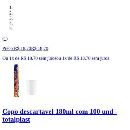
(1)
Preço R$ 18,70
R$
18
,
70
Ou 1x de R$ 18,70 sem juros
ou
1
x de
R$ 18,70
sem juros
Copo descartavel 180ml com 100 und -
totalplast