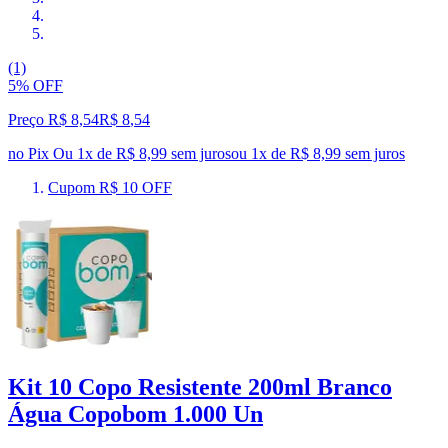
(1)
5% OFF
Preço R$ 8,54
R$
8
,
54
no Pix
Ou 1x de R$ 8,99 sem juros
ou
1
x de
R$ 8,99
sem juros
Cupom R$ 10 OFF
Kit 10 Copo Resistente 200ml Branco
Água Copobom 1.000 Un