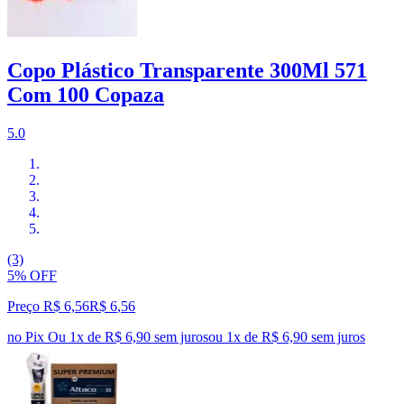
Copo Plástico Transparente 300Ml 571
Com 100 Copaza
5.0
(3)
5% OFF
Preço R$ 6,56
R$
6
,
56
no Pix
Ou 1x de R$ 6,90 sem juros
ou
1
x de
R$ 6,90
sem juros