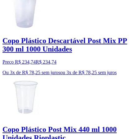
Copo Plástico Descartável Post Mix PP
300 ml 1000 Unidades
Preço R$ 234,74
R$
234
,
74
Ou 3x de R$ 78,25 sem juros
ou
3
x de
R$ 78,25
sem juros
Copo Plástico Post Mix 440 ml 1000
Unidades Rioplastic