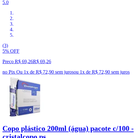
5.0
(3)
5% OFF
Preço R$ 69,26
R$
69
,
26
no Pix
Ou 1x de R$ 72,90 sem juros
ou
1
x de
R$ 72,90
sem juros
Copo plástico 200ml (água) pacote c/100 -
cristalcopo ps