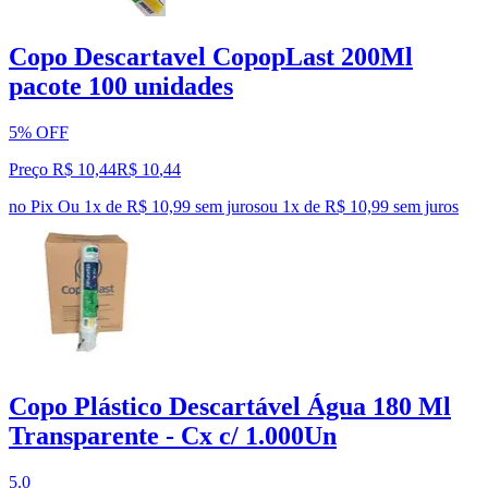
Copo Descartavel CopopLast 200Ml
pacote 100 unidades
5% OFF
Preço R$ 10,44
R$
10
,
44
no Pix
Ou 1x de R$ 10,99 sem juros
ou
1
x de
R$ 10,99
sem juros
Copo Plástico Descartável Água 180 Ml
Transparente - Cx c/ 1.000Un
5.0