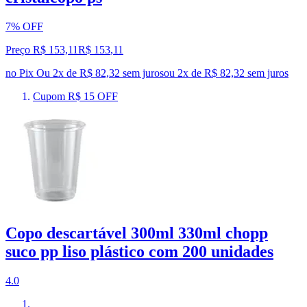
7% OFF
Preço R$ 153,11
R$
153
,
11
no Pix
Ou 2x de R$ 82,32 sem juros
ou
2
x de
R$ 82,32
sem juros
Cupom R$ 15 OFF
Copo descartável 300ml 330ml chopp
suco pp liso plástico com 200 unidades
4.0