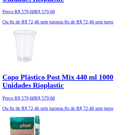
Preço R$ 579,68
R$
579
,
68
Ou 8x de R$ 72,46 sem juros
ou
8
x de
R$ 72,46
sem juros
Copo Plástico Post Mix 440 ml 1000
Unidades Rioplastic
Preço R$ 579,68
R$
579
,
68
Ou 8x de R$ 72,46 sem juros
ou
8
x de
R$ 72,46
sem juros