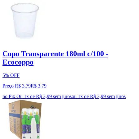
Copo Transparente 180ml c/100 -
Ecocoppo
5% OFF
Preço R$ 3,79
R$
3
,
79
no Pix
Ou 1x de R$ 3,99 sem juros
ou
1
x de
R$ 3,99
sem juros