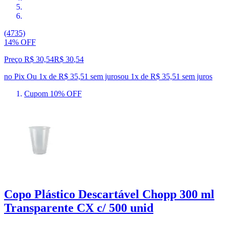
(4735)
14% OFF
Preço R$ 30,54
R$
30
,
54
no Pix
Ou 1x de R$ 35,51 sem juros
ou
1
x de
R$ 35,51
sem juros
Cupom 10% OFF
Copo Plástico Descartável Chopp 300 ml
Transparente CX c/ 500 unid