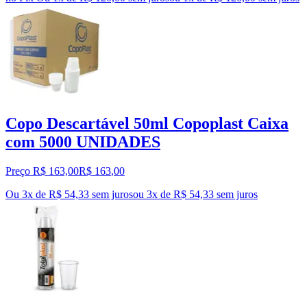
Copo Descartável 50ml Copoplast Caixa
com 5000 UNIDADES
Preço R$ 163,00
R$
163
,
00
Ou 3x de R$ 54,33 sem juros
ou
3
x de
R$ 54,33
sem juros