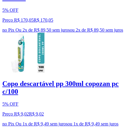
5% OFF
Preço R$ 170,05
R$
170
,
05
no Pix
Ou 2x de R$ 89,50 sem juros
ou
2
x de
R$ 89,50
sem juros
Copo descartável pp 300ml copozan pc
c/100
5% OFF
Preço R$ 9,02
R$
9
,
02
no Pix
Ou 1x de R$ 9,49 sem juros
ou
1
x de
R$ 9,49
sem juros