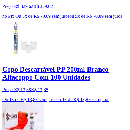
Preço R$ 329,62
R$
329
,
62
no Pix
Ou 5x de R$ 70,89 sem juros
ou
5
x de
R$ 70,89
sem juros
Copo Descartável PP 200ml Branco
Altacoppo Com 100 Unidades
Preço R$ 13,88
R$
13
,
88
Ou 1x de R$ 13,88 sem juros
ou
1
x de
R$ 13,88
sem juros