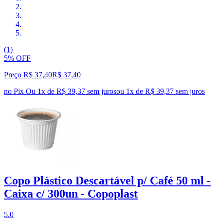
(1)
5% OFF
Preço R$ 37,40
R$
37
,
40
no Pix
Ou 1x de R$ 39,37 sem juros
ou
1
x de
R$ 39,37
sem juros
Copo Plástico Descartável p/ Café 50 ml -
Caixa c/ 300un - Copoplast
5.0