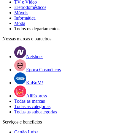
TV e Vídeo
Eletrodomésticos
Móveis
Informática
Moda
Todos os departamentos
Nossas marcas e parceiros
Netshoes
Epoca Cosméticos
KaBuM!
AliExpress
Todas as marcas
Todas as categorias
Todas as subcategorias
Serviços e benefícios
Cartão Luiza