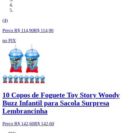
(4)
Preço R$ 114,90
R$
114
,
90
no PIX
10 Copos de Foguete Toy Story Woody
Buzz Infantil para Sacola Surpresa
Lembrancinha
Preço R$ 142,60
R$
142
,
60