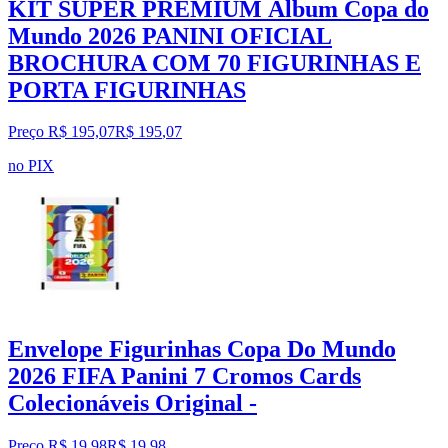
KIT SUPER PREMIUM Álbum Copa do
Mundo 2026 PANINI OFICIAL
BROCHURA COM 70 FIGURINHAS E
PORTA FIGURINHAS
Preço R$ 195,07
R$
195
,
07
no PIX
Envelope Figurinhas Copa Do Mundo
2026 FIFA Panini 7 Cromos Cards
Colecionáveis Original -
Preço R$ 19,98
R$
19
,
98