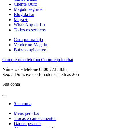
Cliente Ouro
Magalu seguros
Blog da Lu
Maga +
WhatsApp da Lu
Todos os serviços
Comprar na loja
Vender no Magalu
Baixe o aplicativo
Compre pelo telefone
Compre pelo chat
Número de telefone 0800 773 3838
Seg. à Dom. exceto feriados das 8h às 20h
Sua conta
Sua conta
Meus pedidos
Trocas e cancelamentos
Dados pessoais