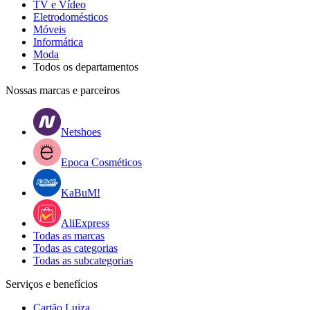
TV e Vídeo
Eletrodomésticos
Móveis
Informática
Moda
Todos os departamentos
Nossas marcas e parceiros
Netshoes
Epoca Cosméticos
KaBuM!
AliExpress
Todas as marcas
Todas as categorias
Todas as subcategorias
Serviços e benefícios
Cartão Luiza