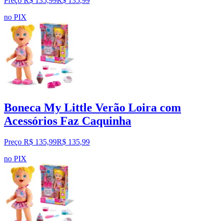
Preço R$ 135,99
R$
135
,
99
no PIX
Boneca My Little Verão Loira com
Acessórios Faz Caquinha
Preço R$ 135,99
R$
135
,
99
no PIX