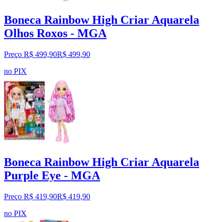
Boneca Rainbow High Criar Aquarela
Olhos Roxos - MGA
Preço R$ 499,90
R$
499
,
90
no PIX
Boneca Rainbow High Criar Aquarela
Purple Eye - MGA
Preço R$ 419,90
R$
419
,
90
no PIX