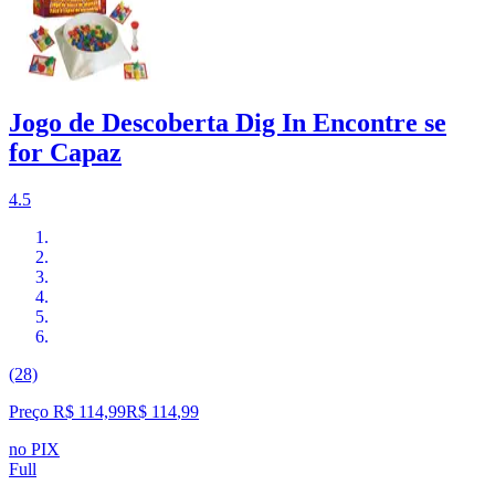
Jogo de Descoberta Dig In Encontre se
for Capaz
4.5
(28)
Preço R$ 114,99
R$
114
,
99
no PIX
Full