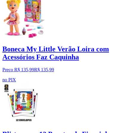
Boneca My Little Verão Loira com
Acessórios Faz Caquinha
Preço R$ 135,99
R$
135
,
99
no PIX