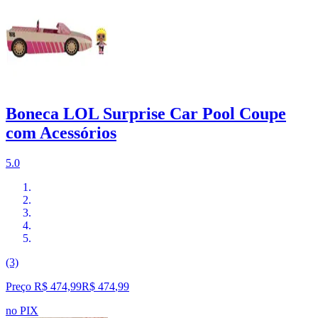
Boneca LOL Surprise Car Pool Coupe
com Acessórios
5.0
(3)
Preço R$ 474,99
R$
474
,
99
no PIX