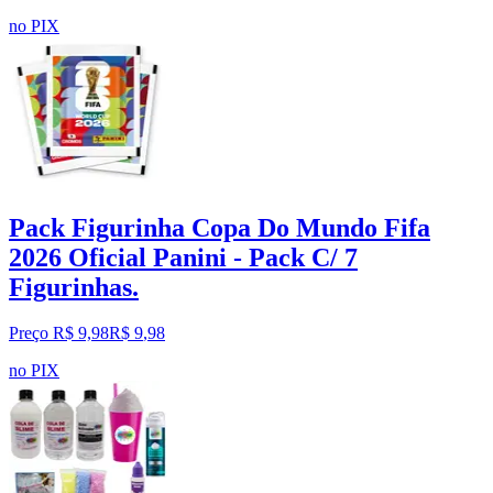
no PIX
Pack Figurinha Copa Do Mundo Fifa
2026 Oficial Panini - Pack C/ 7
Figurinhas.
Preço R$ 9,98
R$
9
,
98
no PIX