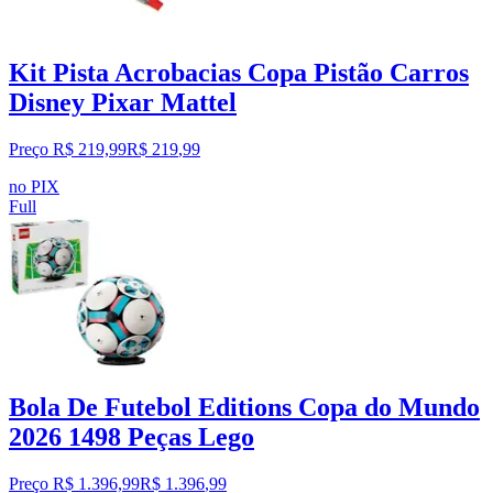
Kit Pista Acrobacias Copa Pistão Carros
Disney Pixar Mattel
Preço R$ 219,99
R$
219
,
99
no PIX
Full
Bola De Futebol Editions Copa do Mundo
2026 1498 Peças Lego
Preço R$ 1.396,99
R$
1.396
,
99