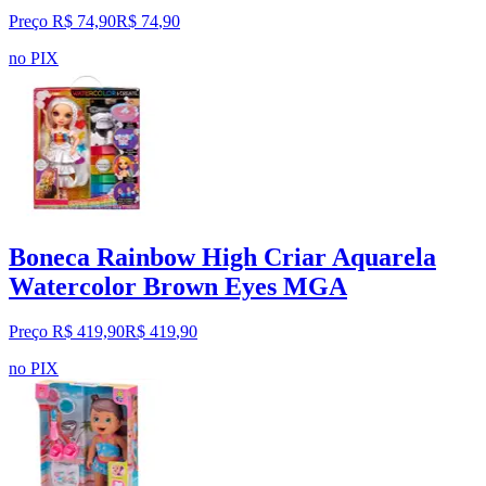
Preço R$ 74,90
R$
74
,
90
no PIX
Boneca Rainbow High Criar Aquarela
Watercolor Brown Eyes MGA
Preço R$ 419,90
R$
419
,
90
no PIX