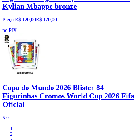
Kylian Mbappe bronze
Preço R$ 120,00
R$
120
,
00
no PIX
Copa do Mundo 2026 Blister 84
Figurinhas Cromos World Cup 2026 Fifa
Oficial
5.0