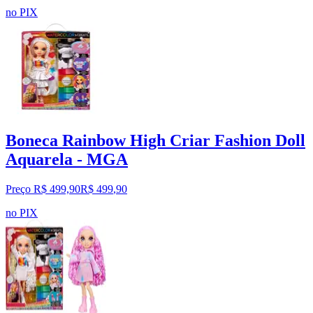
no PIX
Boneca Rainbow High Criar Fashion Doll
Aquarela - MGA
Preço R$ 499,90
R$
499
,
90
no PIX