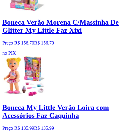
Boneca Verão Morena C/Massinha De
Glitter My Little Faz Xixi
Preço R$ 156,70
R$
156
,
70
no PIX
Boneca My Little Verão Loira com
Acessórios Faz Caquinha
Preço R$ 135,99
R$
135
,
99