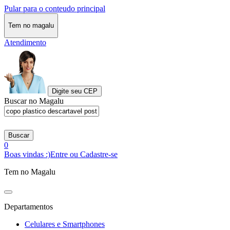
Pular para o conteudo principal
Tem no magalu
Atendimento
Digite seu CEP
Buscar no Magalu
Buscar
0
Boas vindas :)
Entre ou Cadastre-se
Tem no Magalu
Departamentos
Celulares e Smartphones