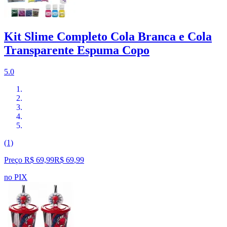
Kit Slime Completo Cola Branca e Cola
Transparente Espuma Copo
5.0
(1)
Preço R$ 69,99
R$
69
,
99
no PIX