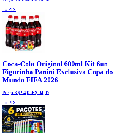
no PIX
Coca-Cola Original 600ml Kit 6un
Figurinha Panini Exclusiva Copa do
Mundo FIFA 2026
Preço R$ 94,05
R$
94
,
05
no PIX