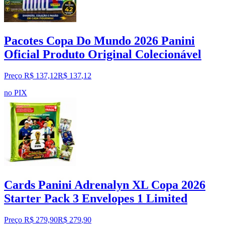
Pacotes Copa Do Mundo 2026 Panini
Oficial Produto Original Colecionável
Preço R$ 137,12
R$
137
,
12
no PIX
Cards Panini Adrenalyn XL Copa 2026
Starter Pack 3 Envelopes 1 Limited
Preço R$ 279,90
R$
279
,
90