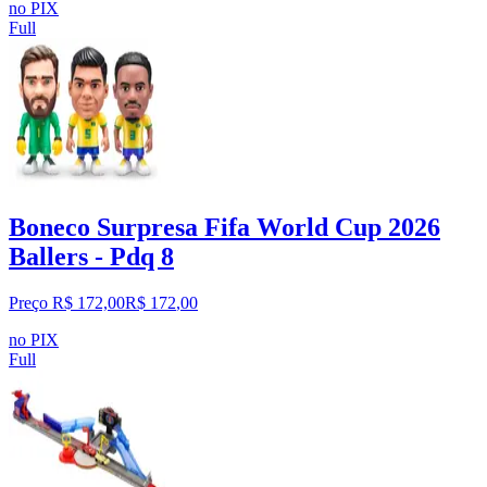
no PIX
Full
Boneco Surpresa Fifa World Cup 2026
Ballers - Pdq 8
Preço R$ 172,00
R$
172
,
00
no PIX
Full