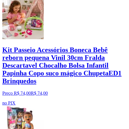
Kit Passeio Acessórios Boneca Bebê
reborn pequena Vinil 30cm Fralda
Descartavel Chocalho Bolsa Infantil
Papinha Copo suco mágico ChupetaED1
Brinquedos
Preço R$ 74,00
R$
74
,
00
no PIX