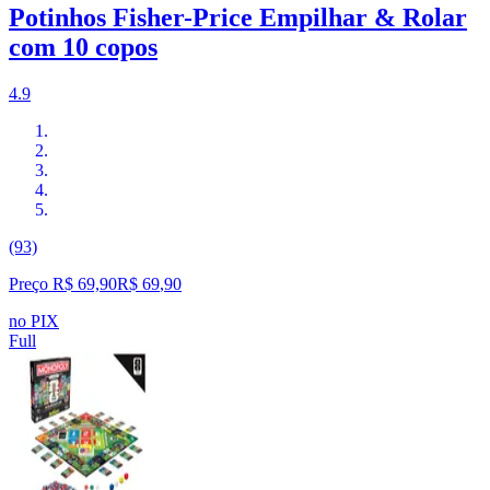
Potinhos Fisher-Price Empilhar & Rolar
com 10 copos
4.9
(93)
Preço R$ 69,90
R$
69
,
90
no PIX
Full