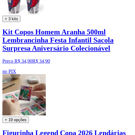
+ 3 kits
Kit Copos Homem Aranha 500ml
Lembrancinha Festa Infantil Sacola
Surpresa Aniversário Colecionável
Preço R$ 34,90
R$
34
,
90
no PIX
+ 19 opções
Figurinha Legend Copa 2026 Lendárias