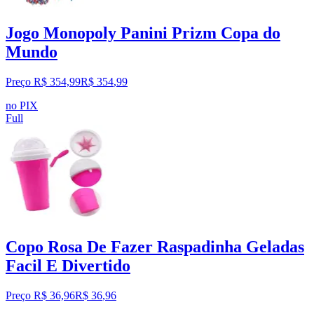
Jogo Monopoly Panini Prizm Copa do
Mundo
Preço R$ 354,99
R$
354
,
99
no PIX
Full
Copo Rosa De Fazer Raspadinha Geladas
Facil E Divertido
Preço R$ 36,96
R$
36
,
96