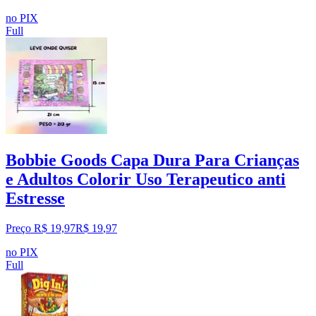
no PIX
Full
Bobbie Goods Capa Dura Para Crianças
e Adultos Colorir Uso Terapeutico anti
Estresse
Preço R$ 19,97
R$
19
,
97
no PIX
Full