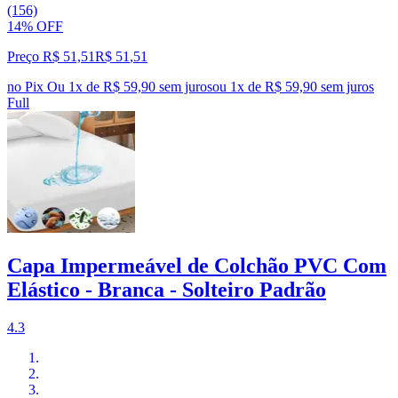
(156)
14% OFF
Preço R$ 51,51
R$
51
,
51
no Pix
Ou 1x de R$ 59,90 sem juros
ou
1
x de
R$ 59,90
sem juros
Full
Capa Impermeável de Colchão PVC Com
Elástico - Branca - Solteiro Padrão
4.3