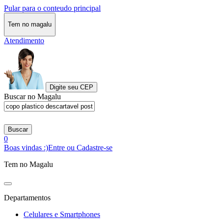
Pular para o conteudo principal
Tem no magalu
Atendimento
Digite seu CEP
Buscar no Magalu
Buscar
0
Boas vindas :)
Entre ou Cadastre-se
Tem no Magalu
Departamentos
Celulares e Smartphones