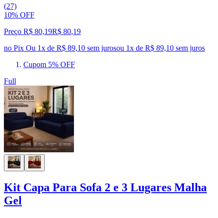
(27)
10% OFF
Preço R$ 80,19
R$
80
,
19
no Pix
Ou 1x de R$ 89,10 sem juros
ou
1
x de
R$ 89,10
sem juros
Cupom 5% OFF
Full
Kit Capa Para Sofa 2 e 3 Lugares Malha
Gel