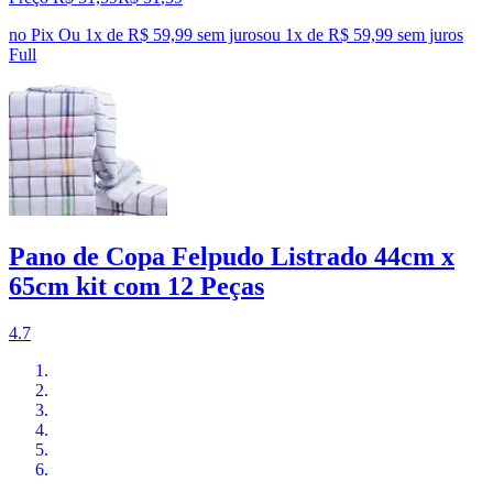
no Pix
Ou 1x de R$ 59,99 sem juros
ou
1
x de
R$ 59,99
sem juros
Full
Pano de Copa Felpudo Listrado 44cm x
65cm kit com 12 Peças
4.7