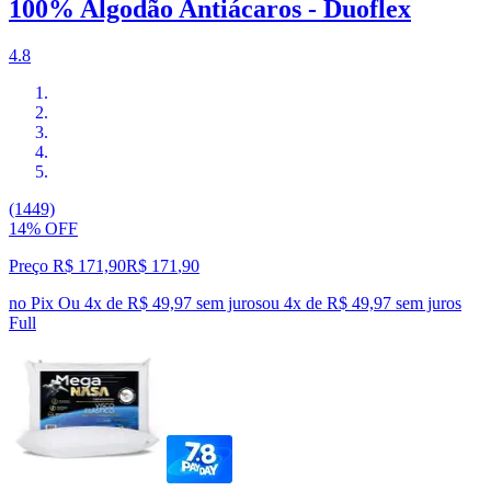
100% Algodão Antiácaros - Duoflex
4.8
(1449)
14% OFF
Preço R$ 171,90
R$
171
,
90
no Pix
Ou 4x de R$ 49,97 sem juros
ou
4
x de
R$ 49,97
sem juros
Full