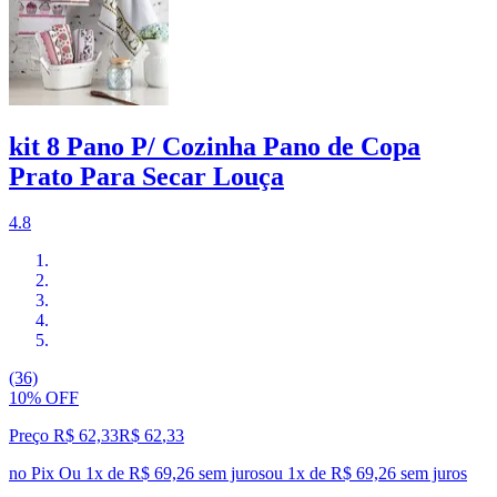
kit 8 Pano P/ Cozinha Pano de Copa
Prato Para Secar Louça
4.8
(36)
10% OFF
Preço R$ 62,33
R$
62
,
33
no Pix
Ou 1x de R$ 69,26 sem juros
ou
1
x de
R$ 69,26
sem juros