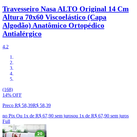
Travesseiro Nasa ALTO Original 14 Cm
Altura 70x60 Viscoelástico (Capa
Algodão) Anatômico Ortopédico
Antialérgico
4.2
(168)
14% OFF
Preço R$ 58,39
R$
58
,
39
no Pix
Ou 1x de R$ 67,90 sem juros
ou
1
x de
R$ 67,90
sem juros
Full