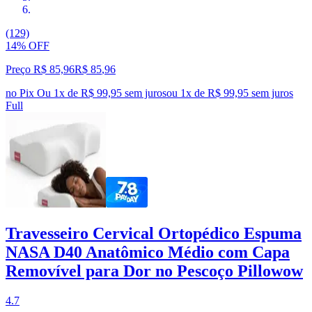
(129)
14% OFF
Preço R$ 85,96
R$
85
,
96
no Pix
Ou 1x de R$ 99,95 sem juros
ou
1
x de
R$ 99,95
sem juros
Full
Travesseiro Cervical Ortopédico Espuma
NASA D40 Anatômico Médio com Capa
Removível para Dor no Pescoço Pillowow
4.7