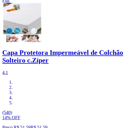
Full
Capa Protetora Impermeável de Colchão
Solteiro c.Zíper
4.1
(540)
14% OFF
Preço R$ 51,59
R$
51
,
59