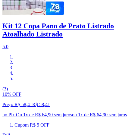
Kit 12 Copa Pano de Prato Listrado
Atoalhado Listrado
5.0
(3)
10% OFF
Preço R$ 58,41
R$
58
,
41
no Pix
Ou 1x de R$ 64,90 sem juros
ou
1
x de
R$ 64,90
sem juros
Cupom R$ 5 OFF