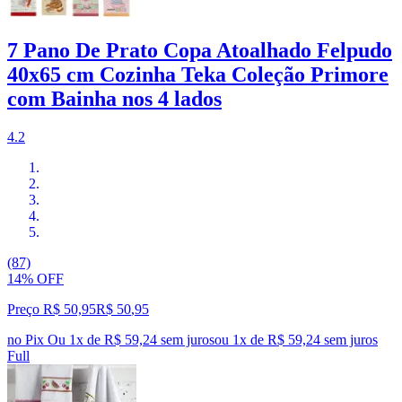
7 Pano De Prato Copa Atoalhado Felpudo
40x65 cm Cozinha Teka Coleção Primore
com Bainha nos 4 lados
4.2
(87)
14% OFF
Preço R$ 50,95
R$
50
,
95
no Pix
Ou 1x de R$ 59,24 sem juros
ou
1
x de
R$ 59,24
sem juros
Full