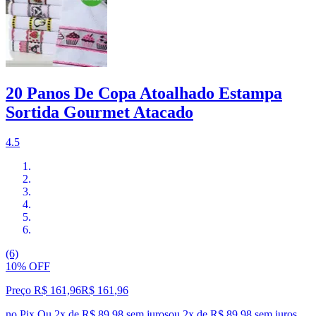
20 Panos De Copa Atoalhado Estampa
Sortida Gourmet Atacado
4.5
(6)
10% OFF
Preço R$ 161,96
R$
161
,
96
no Pix
Ou 2x de R$ 89,98 sem juros
ou
2
x de
R$ 89,98
sem juros