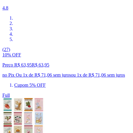
4.8
(27)
10% OFF
Preço R$ 63,95
R$
63
,
95
no Pix
Ou 1x de R$ 71,06 sem juros
ou
1
x de
R$ 71,06
sem juros
Cupom 5% OFF
Full