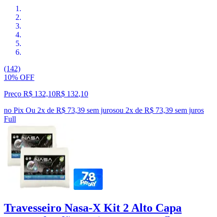
(142)
10% OFF
Preço R$ 132,10
R$
132
,
10
no Pix
Ou 2x de R$ 73,39 sem juros
ou
2
x de
R$ 73,39
sem juros
Full
Travesseiro Nasa-X Kit 2 Alto Capa