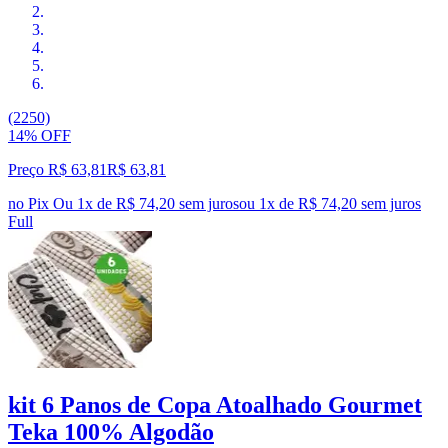
(2250)
14% OFF
Preço R$ 63,81
R$
63
,
81
no Pix
Ou 1x de R$ 74,20 sem juros
ou
1
x de
R$ 74,20
sem juros
Full
kit 6 Panos de Copa Atoalhado Gourmet
Teka 100% Algodão