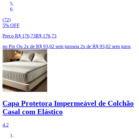
(72)
5% OFF
Preço R$ 176,73
R$
176
,
73
no Pix
Ou 2x de R$ 93,02 sem juros
ou
2
x de
R$ 93,02
sem juros
Capa Protetora Impermeável de Colchão
Casal com Elástico
4.2