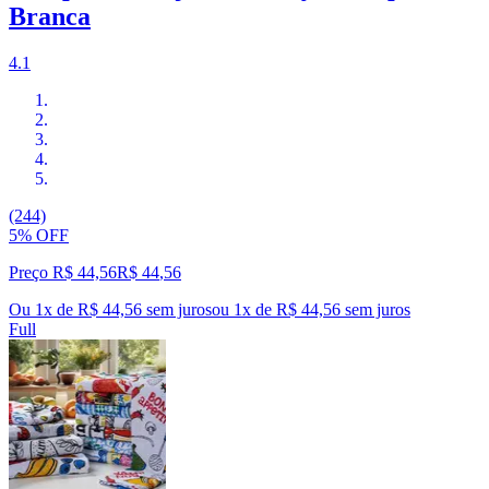
Branca
4.1
(244)
5% OFF
Preço R$ 44,56
R$
44
,
56
Ou 1x de R$ 44,56 sem juros
ou
1
x de
R$ 44,56
sem juros
Full