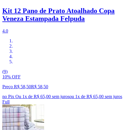
Kit 12 Pano de Prato Atoalhado Copa
Veneza Estampada Felpuda
4.0
(9)
10% OFF
Preço R$ 58,50
R$
58
,
50
no Pix
Ou 1x de R$ 65,00 sem juros
ou
1
x de
R$ 65,00
sem juros
Full