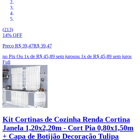
(213)
14% OFF
Preço R$ 39,47
R$
39
,
47
no Pix
Ou 1x de R$ 45,89 sem juros
ou
1
x de
R$ 45,89
sem juros
Full
Kit Cortinas de Cozinha Renda Cortina
Janela 1,20x2,20m - Cort Pia 0,80x1,50m
+ Capa de Botijão Decoração Tulipa