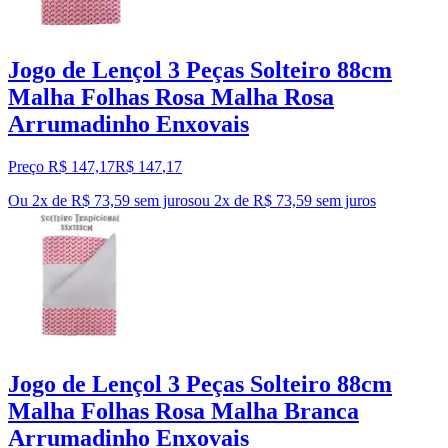
Jogo de Lençol 3 Peças Solteiro 88cm
Malha Folhas Rosa Malha Rosa
Arrumadinho Enxovais
Preço R$ 147,17
R$
147
,
17
Ou 2x de R$ 73,59 sem juros
ou
2
x de
R$ 73,59
sem juros
Jogo de Lençol 3 Peças Solteiro 88cm
Malha Folhas Rosa Malha Branca
Arrumadinho Enxovais