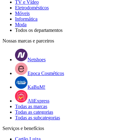
TV e Vídeo
Eletrodomésticos
Móveis
Informática
Moda
Todos os departamentos
Nossas marcas e parceiros
Netshoes
Epoca Cosméticos
KaBuM!
AliExpress
Todas as marcas
Todas as categorias
Todas as subcategorias
Serviços e benefícios
Cartão Luiza