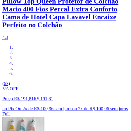
Pillow Top Queen Protetor de Colchão
Macio 400 Fios Percal Extra Conforto
Cama de Hotel Capa Lavável Encaixe
Perfeito no Colchão
4.3
(63)
5% OFF
Preço R$ 191,81
R$
191
,
81
no Pix
Ou 2x de R$ 100,96 sem juros
ou
2
x de
R$ 100,96
sem juros
Full