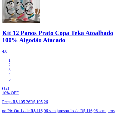
Kit 12 Panos Prato Copa Teka Atoalhado
100% Algodão Atacado
4.0
(12)
10% OFF
Preço R$ 105,26
R$
105
,
26
no Pix
Ou 1x de R$ 116,96 sem juros
ou
1
x de
R$ 116,96
sem juros