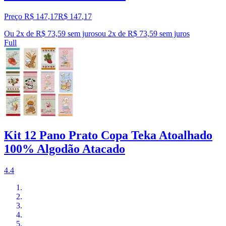
Preço R$ 147,17
R$
147
,
17
Ou 2x de R$ 73,59 sem juros
ou
2
x de
R$ 73,59
sem juros
Full
Kit 12 Pano Prato Copa Teka Atoalhado
100% Algodão Atacado
4.4