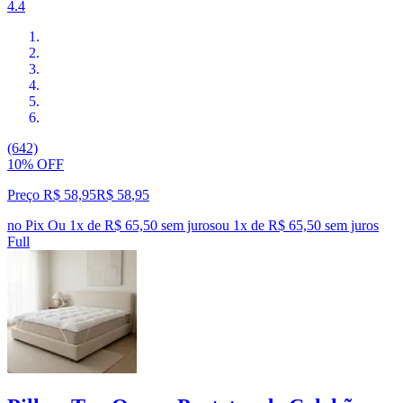
4.4
(642)
10% OFF
Preço R$ 58,95
R$
58
,
95
no Pix
Ou 1x de R$ 65,50 sem juros
ou
1
x de
R$ 65,50
sem juros
Full