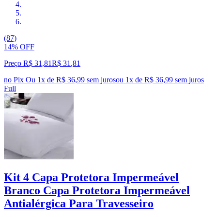
(87)
14% OFF
Preço R$ 31,81
R$
31
,
81
no Pix
Ou 1x de R$ 36,99 sem juros
ou
1
x de
R$ 36,99
sem juros
Full
Kit 4 Capa Protetora Impermeável
Branco Capa Protetora Impermeável
Antialérgica Para Travesseiro