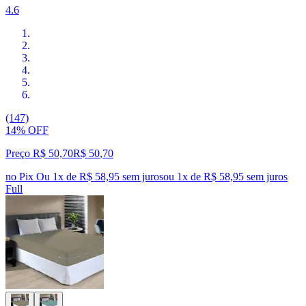
4.6
(147)
14% OFF
Preço R$ 50,70
R$
50
,
70
no Pix
Ou 1x de R$ 58,95 sem juros
ou
1
x de
R$ 58,95
sem juros
Full