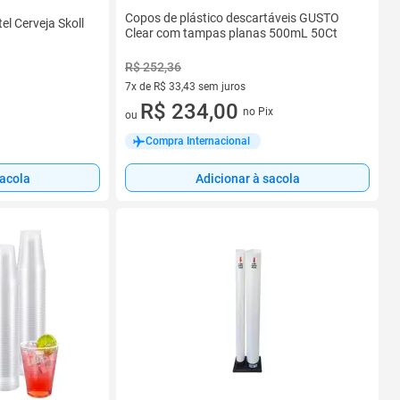
Copos de plástico descartáveis GUSTO
l Cerveja Skoll
Clear com tampas planas 500mL 50Ct
R$ 252,36
7x de R$ 33,43 sem juros
7 vez de R$ 33,43 sem juros
R$ 234,00
no Pix
ou
Compra Internacional
sacola
Adicionar à sacola