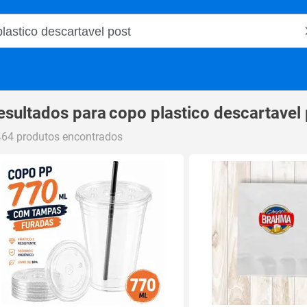
o Magalu
esultados para
copo plastico descartavel
464 produtos encontrados