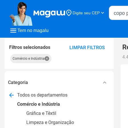
Buscar n
Digite seu CEP
Buscar
Tem no magalu
R
Filtros selecionados
LIMPAR FILTROS
4.
Comércio e Indústria
Categoria
Todos os departamentos
Comércio e Indústria
Gráfica e Têxtil
Limpeza e Organização