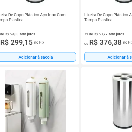
xeira De Copo Plástico Aço Inox Com
Lixeira De Copo Plástico 
mpa Plastica
Tampa Plastica
 de R$ 59,83 sem juros
7x de R$ 53,77 sem juros
ez de R$ 59,83 sem juros
R$ 299,15
7 vez de R$ 53,77 sem juros
R$ 376,38
no Pix
no Pi
u
ou
Adicionar à sacola
Adicionar à 