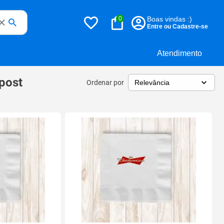
0
Boas vindas :)
Entre ou Cadastre-se
Atendimento
 post
Ordenar por