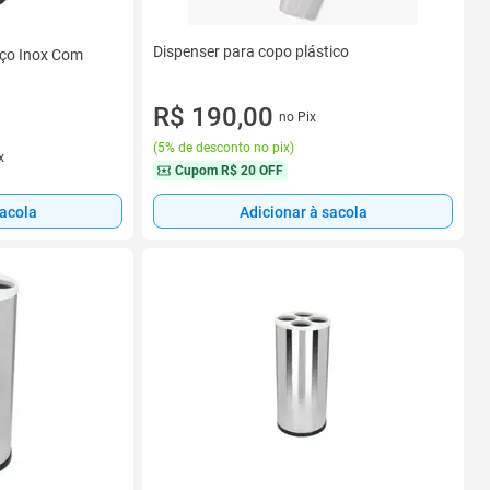
Dispenser para copo plástico
Aço Inox Com
R$ 190,00
no Pix
(
5% de desconto no pix
)
x
Cupom
R$ 20 OFF
sacola
Adicionar à sacola