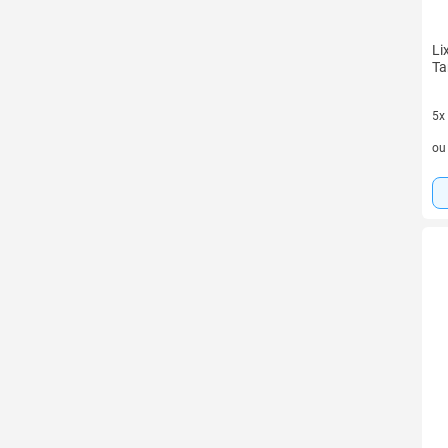
Li
Ta
5x
5 v
o