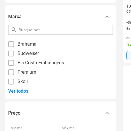
10
de
Marca
R$
3x
pesquisar
por
3 v
o
filtro
Brahama
(
14
Budweiser
E a Costa Embalagens
Premium
Skoll
Ver todos
Preço
Mínimo:
Máximo: