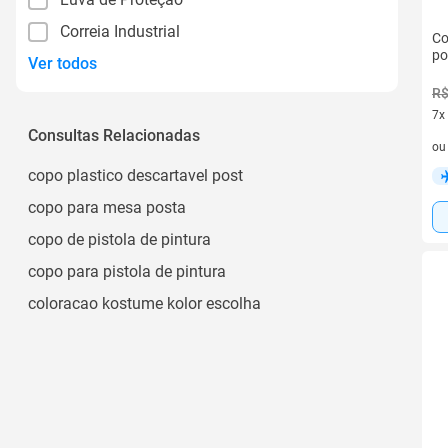
Correia Industrial
Co
po
Ver todos
R$
7x
Consultas Relacionadas
7 v
o
copo plastico descartavel post
copo para mesa posta
copo de pistola de pintura
copo para pistola de pintura
coloracao kostume kolor escolha