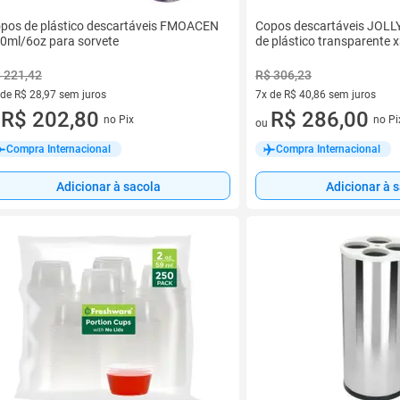
pos de plástico descartáveis FMOACEN
Copos descartáveis JOL
0ml/6oz para sorvete
de plástico transparente 
 221,42
R$ 306,23
 de R$ 28,97 sem juros
7x de R$ 40,86 sem juros
ez de R$ 28,97 sem juros
R$ 202,80
7 vez de R$ 40,86 sem juros
R$ 286,00
no Pix
no Pi
u
ou
Compra Internacional
Compra Internacional
Adicionar à sacola
Adicionar à 