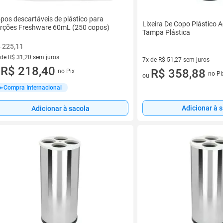
pos descartáveis de plástico para
Lixeira De Copo Plástico 
rções Freshware 60mL (250 copos)
Tampa Plástica
 225,11
 de R$ 31,20 sem juros
7x de R$ 51,27 sem juros
ez de R$ 31,20 sem juros
R$ 218,40
7 vez de R$ 51,27 sem juros
R$ 358,88
no Pix
u
no Pi
ou
Compra Internacional
Adicionar à 
Adicionar à sacola