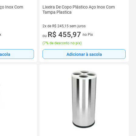
Aço Inox Com
Lixeira De Copo Plástico Aço Inox Com
Tampa Plastica
2x de R$ 245,15 sem juros
2 vez de R$ 245,15 sem juros
R$ 455,97
x
no Pix
ou
(
7% de desconto no pix
)
sacola
Adicionar à sacola