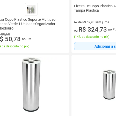
Lixeira De Copo Plástico 
Tampa Plastica
xa Copo Plastico Suporte Multiuso
6x de R$ 62,93 sem juros
anco Verde 1 Unidade Organizador
6 vez de R$ 62,93 sem juros
R$ 324,73
bedouro
no Pi
ou
 80,60
(
14% de desconto no pix
)
$ 50,78
no Pix
Adicionar à 
 de desconto no pix
)