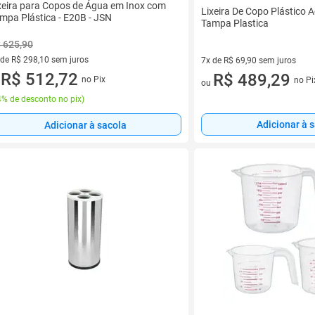
xeira para Copos de Água em Inox com
Lixeira De Copo Plástico 
mpa Plástica - E20B - JSN
Tampa Plastica
 625,90
 de R$ 298,10 sem juros
7x de R$ 69,90 sem juros
ez de R$ 298,10 sem juros
R$ 512,72
7 vez de R$ 69,90 sem juros
R$ 489,29
no Pix
no Pi
u
ou
% de desconto no pix
)
Adicionar à 
Adicionar à sacola