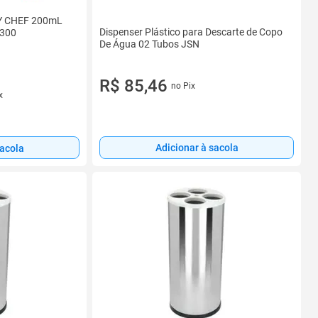
LY CHEF 200mL
Dispenser Plástico para Descarte de Copo
x300
De Água 02 Tubos JSN
R$ 85,46
no Pix
x
Adicionar à sacola
sacola