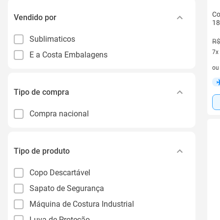
Co
Vendido por
18
Sublimaticos
R$
7x
E a Costa Embalagens
7 v
o
Tipo de compra
Compra nacional
Tipo de produto
Copo Descartável
Sapato de Segurança
Máquina de Costura Industrial
Luva de Proteção