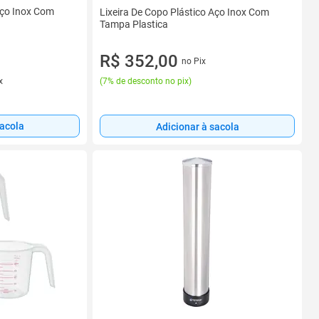
Aço Inox Com
Lixeira De Copo Plástico Aço Inox Com
Tampa Plastica
R$ 352,00
no Pix
(
7% de desconto no pix
)
x
sacola
Adicionar à sacola