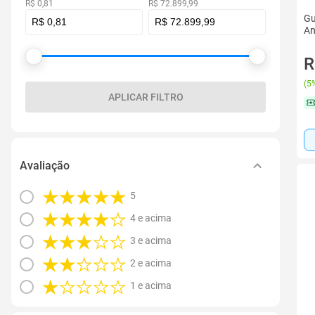
R$ 0,81
R$ 72.899,99
Gu
An
R
(
5%
APLICAR FILTRO
Avaliação
5
4 e acima
3 e acima
2 e acima
1 e acima