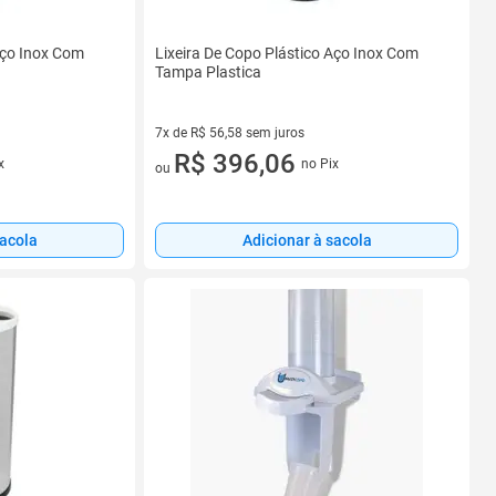
Aço Inox Com
Lixeira De Copo Plástico Aço Inox Com
Tampa Plastica
7x de R$ 56,58 sem juros
7 vez de R$ 56,58 sem juros
R$ 396,06
x
no Pix
ou
sacola
Adicionar à sacola