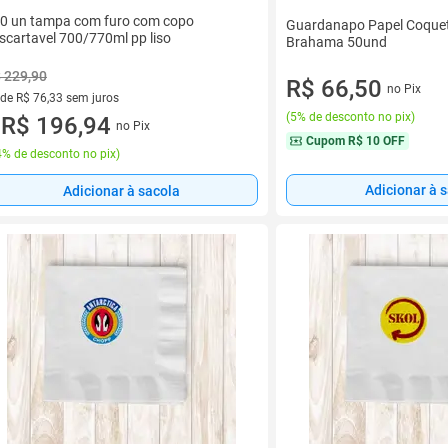
0 un tampa com furo com copo
Guardanapo Papel Coquet
scartavel 700/770ml pp liso
Brahama 50und
 229,90
R$ 66,50
no Pix
 de R$ 76,33 sem juros
(
5% de desconto no pix
)
ez de R$ 76,33 sem juros
R$ 196,94
no Pix
u
Cupom
R$ 10 OFF
% de desconto no pix
)
Adicionar à 
Adicionar à sacola