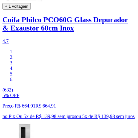
+ 1 voltagem
Coifa Philco PCO60G Glass Depurador
& Exaustor 60cm Inox
4.7
(632)
5% OFF
Preço R$ 664,91
R$
664
,
91
no Pix
Ou 5x de R$ 139,98 sem juros
ou
5
x de
R$ 139,98
sem juros