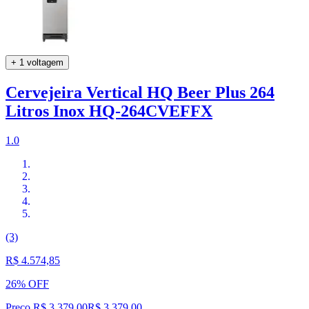
+ 1 voltagem
Cervejeira Vertical HQ Beer Plus 264
Litros Inox HQ-264CVEFFX
1.0
(3)
R$ 4.574,85
26% OFF
Preço R$ 3.379,00
R$
3.379
,
00