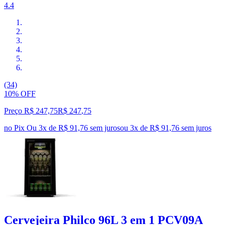
4.4
(34)
10% OFF
Preço R$ 247,75
R$
247
,
75
no Pix
Ou 3x de R$ 91,76 sem juros
ou
3
x de
R$ 91,76
sem juros
Cervejeira Philco 96L 3 em 1 PCV09A