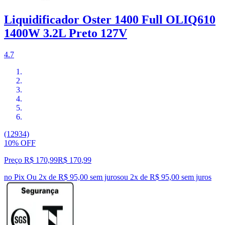
Liquidificador Oster 1400 Full OLIQ610
1400W 3.2L Preto 127V
4.7
(12934)
10% OFF
Preço R$ 170,99
R$
170
,
99
no Pix
Ou 2x de R$ 95,00 sem juros
ou
2
x de
R$ 95,00
sem juros