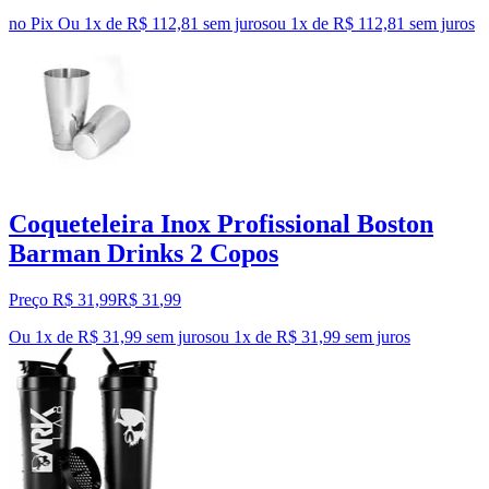
no Pix
Ou 1x de R$ 112,81 sem juros
ou
1
x de
R$ 112,81
sem juros
Coqueteleira Inox Profissional Boston
Barman Drinks 2 Copos
Preço R$ 31,99
R$
31
,
99
Ou 1x de R$ 31,99 sem juros
ou
1
x de
R$ 31,99
sem juros