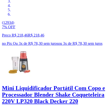
(12934)
7% OFF
Preço R$ 218,46
R$
218
,
46
no Pix
Ou 3x de R$ 78,30 sem juros
ou
3
x de
R$ 78,30
sem juros
Mini Liquidificador Portátil Com Copo e
Processador Blender Shake Coqueteleira
220V LP320 Black Decker 220