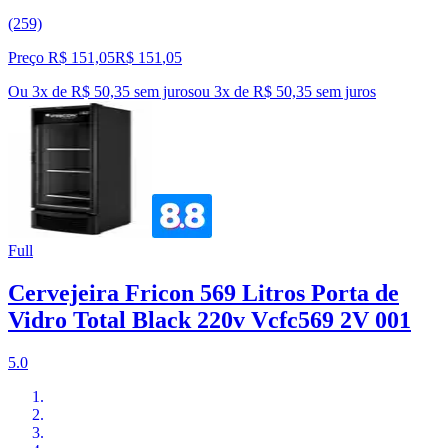
(259)
Preço R$ 151,05
R$
151
,
05
Ou 3x de R$ 50,35 sem juros
ou
3
x de
R$ 50,35
sem juros
Full
Cervejeira Fricon 569 Litros Porta de
Vidro Total Black 220v Vcfc569 2V 001
5.0