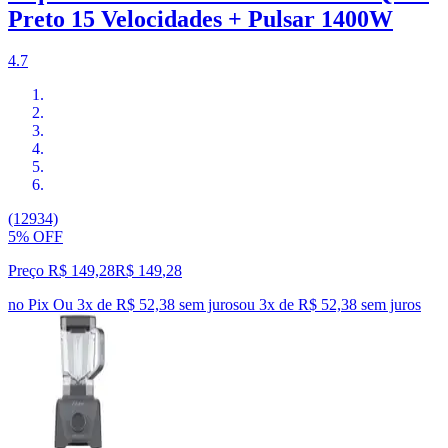
Preto 15 Velocidades + Pulsar 1400W
4.7
(12934)
5% OFF
Preço R$ 149,28
R$
149
,
28
no Pix
Ou 3x de R$ 52,38 sem juros
ou
3
x de
R$ 52,38
sem juros