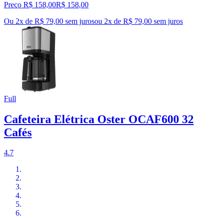
Preço R$ 158,00
R$
158
,
00
Ou 2x de R$ 79,00 sem juros
ou
2
x de
R$ 79,00
sem juros
Full
Cafeteira Elétrica Oster OCAF600 32
Cafés
4.7