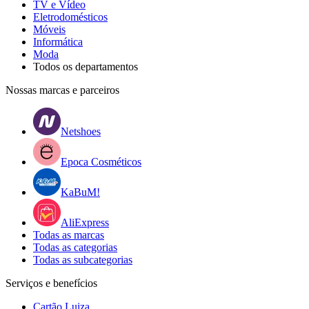
TV e Vídeo
Eletrodomésticos
Móveis
Informática
Moda
Todos os departamentos
Nossas marcas e parceiros
Netshoes
Epoca Cosméticos
KaBuM!
AliExpress
Todas as marcas
Todas as categorias
Todas as subcategorias
Serviços e benefícios
Cartão Luiza