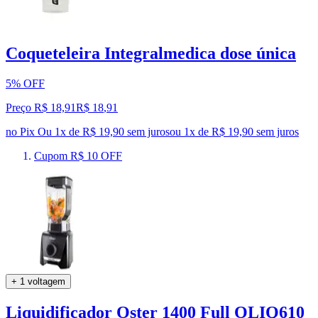
Coqueteleira Integralmedica dose única
5% OFF
Preço R$ 18,91
R$
18
,
91
no Pix
Ou 1x de R$ 19,90 sem juros
ou
1
x de
R$ 19,90
sem juros
Cupom R$ 10 OFF
+ 1 voltagem
Liquidificador Oster 1400 Full OLIQ610