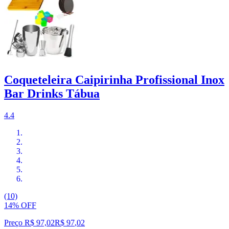
Coqueteleira Caipirinha Profissional Inox
Bar Drinks Tábua
4.4
(10)
14% OFF
Preço R$ 97,02
R$
97
,
02