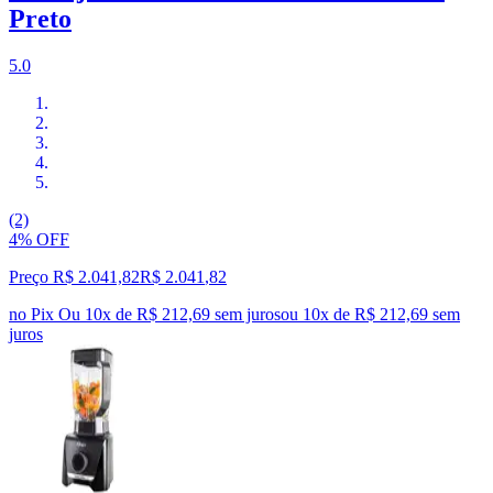
Preto
5.0
(2)
4% OFF
Preço R$ 2.041,82
R$
2.041
,
82
no Pix
Ou 10x de R$ 212,69 sem juros
ou
10
x de
R$ 212,69
sem
juros