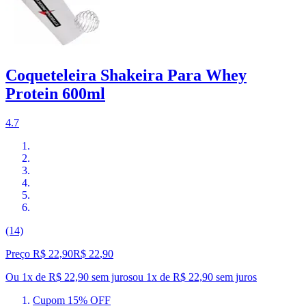
Coqueteleira Shakeira Para Whey
Protein 600ml
4.7
(14)
Preço R$ 22,90
R$
22
,
90
Ou 1x de R$ 22,90 sem juros
ou
1
x de
R$ 22,90
sem juros
Cupom 15% OFF