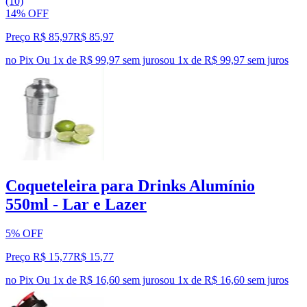
(10)
14% OFF
Preço R$ 85,97
R$
85
,
97
no Pix
Ou 1x de R$ 99,97 sem juros
ou
1
x de
R$ 99,97
sem juros
Coqueteleira para Drinks Alumínio
550ml - Lar e Lazer
5% OFF
Preço R$ 15,77
R$
15
,
77
no Pix
Ou 1x de R$ 16,60 sem juros
ou
1
x de
R$ 16,60
sem juros