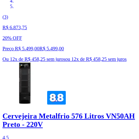
(3)
R$ 6.873,75
20% OFF
Preço R$ 5.499,00
R$
5.499
,
00
Ou 12x de R$ 458,25 sem juros
ou
12
x de
R$ 458,25
sem juros
Cervejeira Metalfrio 576 Litros VN50AH
Preto - 220V
4.5