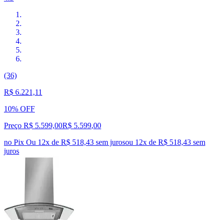
(36)
R$ 6.221,11
10% OFF
Preço R$ 5.599,00
R$
5.599
,
00
no Pix
Ou 12x de R$ 518,43 sem juros
ou
12
x de
R$ 518,43
sem
juros