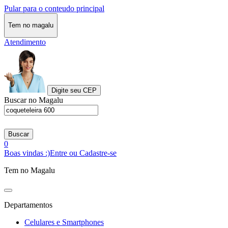
Pular para o conteudo principal
Tem no magalu
Atendimento
Digite seu CEP
Buscar no Magalu
Buscar
0
Boas vindas :)
Entre ou Cadastre-se
Tem no Magalu
Departamentos
Celulares e Smartphones