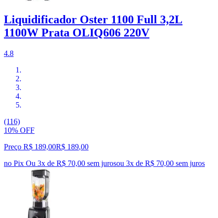
Liquidificador Oster 1100 Full 3,2L
1100W Prata OLIQ606 220V
4.8
(116)
10% OFF
Preço R$ 189,00
R$
189
,
00
no Pix
Ou 3x de R$ 70,00 sem juros
ou
3
x de
R$ 70,00
sem juros