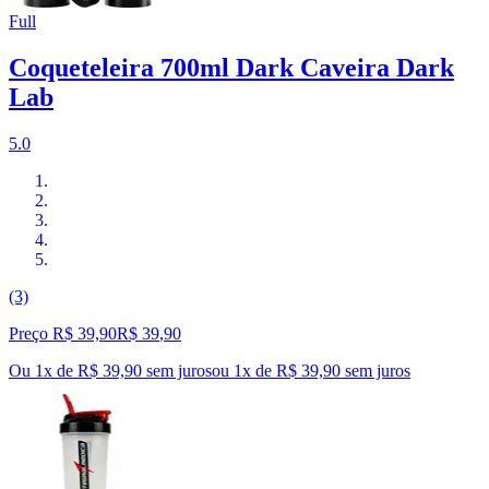
Full
Coqueteleira 700ml Dark Caveira Dark
Lab
5.0
(3)
Preço R$ 39,90
R$
39
,
90
Ou 1x de R$ 39,90 sem juros
ou
1
x de
R$ 39,90
sem juros