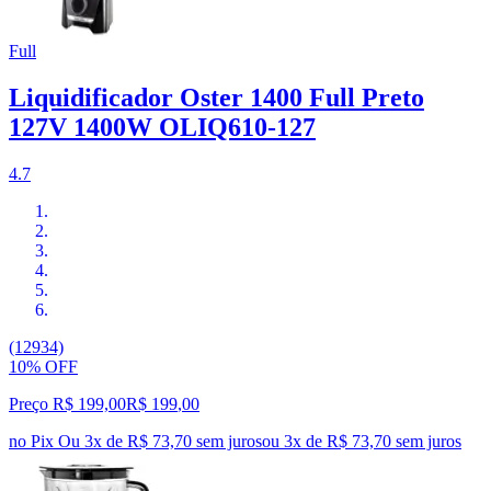
Full
Liquidificador Oster 1400 Full Preto
127V 1400W OLIQ610-127
4.7
(12934)
10% OFF
Preço R$ 199,00
R$
199
,
00
no Pix
Ou 3x de R$ 73,70 sem juros
ou
3
x de
R$ 73,70
sem juros