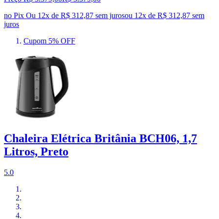
no Pix
Ou 12x de R$ 312,87 sem juros
ou
12
x de
R$ 312,87
sem
juros
Cupom 5% OFF
Chaleira Elétrica Britânia BCH06, 1,7
Litros, Preto
5.0