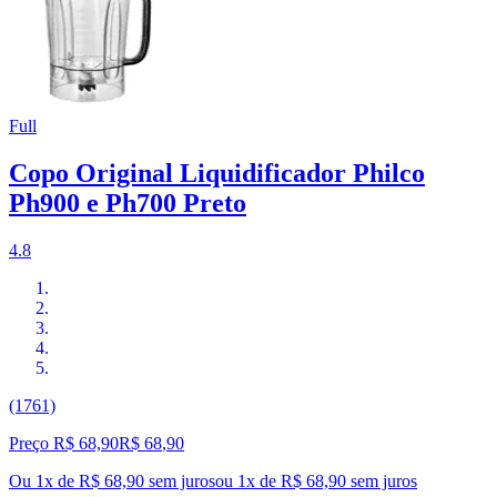
Full
Copo Original Liquidificador Philco
Ph900 e Ph700 Preto
4.8
(1761)
Preço R$ 68,90
R$
68
,
90
Ou 1x de R$ 68,90 sem juros
ou
1
x de
R$ 68,90
sem juros