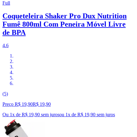
Full
Coqueteleira Shaker Pro Dux Nutrition
Fumê 800ml Com Peneira Móvel Livre
de BPA
4.6
(5)
Preço R$ 19,90
R$
19
,
90
Ou 1x de R$ 19,90 sem juros
ou
1
x de
R$ 19,90
sem juros