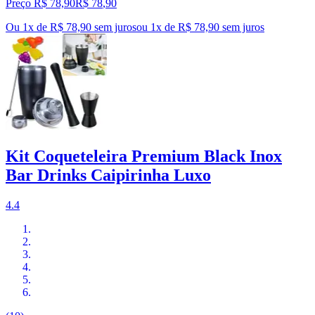
Preço R$ 78,90
R$
78
,
90
Ou 1x de R$ 78,90 sem juros
ou
1
x de
R$ 78,90
sem juros
Kit Coqueteleira Premium Black Inox
Bar Drinks Caipirinha Luxo
4.4