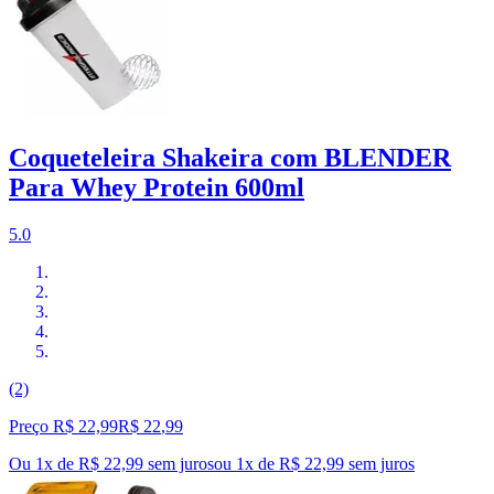
Coqueteleira Shakeira com BLENDER
Para Whey Protein 600ml
5.0
(2)
Preço R$ 22,99
R$
22
,
99
Ou 1x de R$ 22,99 sem juros
ou
1
x de
R$ 22,99
sem juros