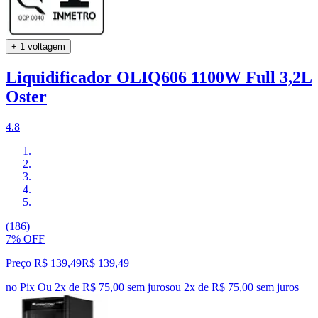
+ 1 voltagem
Liquidificador OLIQ606 1100W Full 3,2L
Oster
4.8
(186)
7% OFF
Preço R$ 139,49
R$
139
,
49
no Pix
Ou 2x de R$ 75,00 sem juros
ou
2
x de
R$ 75,00
sem juros