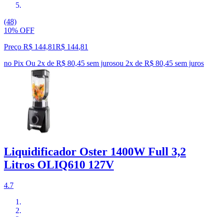
(48)
10% OFF
Preço R$ 144,81
R$
144
,
81
no Pix
Ou 2x de R$ 80,45 sem juros
ou
2
x de
R$ 80,45
sem juros
Liquidificador Oster 1400W Full 3,2
Litros OLIQ610 127V
4.7