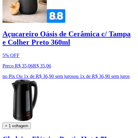
Açucareiro Oásis de Cerâmica c/ Tampa
e Colher Preto 360ml
5% OFF
Preço R$ 35,06
R$
35
,
06
no Pix
Ou 1x de R$ 36,90 sem juros
ou
1
x de
R$ 36,90
sem juros
+ 1 voltagem