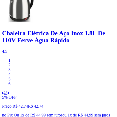
Chaleira Elétrica De Aço Inox 1.8L De
110V Ferve Água Rápido
4.5
(45)
5% OFF
Preço R$ 42,74
R$
42
,
74
no Pix
Ou 1x de R$ 44,99 sem juros
ou
1
x de
R$ 44,99
sem juros