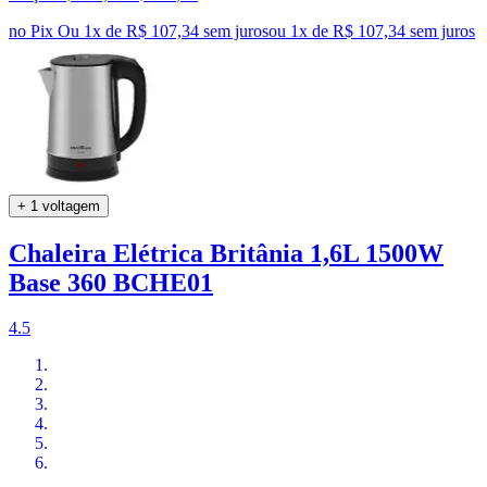
no Pix
Ou 1x de R$ 107,34 sem juros
ou
1
x de
R$ 107,34
sem juros
+ 1 voltagem
Chaleira Elétrica Britânia 1,6L 1500W
Base 360 BCHE01
4.5