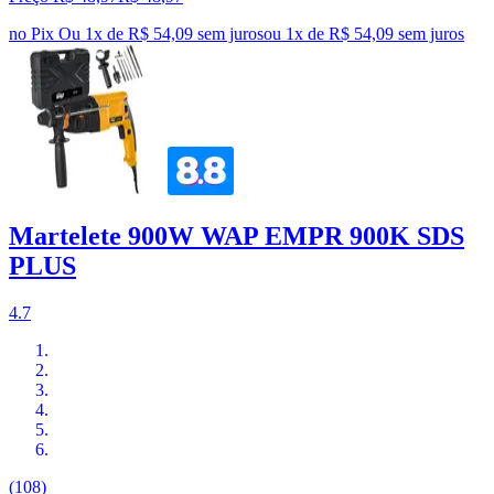
no Pix
Ou 1x de R$ 54,09 sem juros
ou
1
x de
R$ 54,09
sem juros
Martelete 900W WAP EMPR 900K SDS
PLUS
4.7
(108)