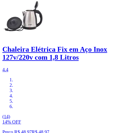
Chaleira Elétrica Fix em Aço Inox
127v/220v com 1,8 Litros
4.4
(14)
14% OFF
Preço R$ 48,97
R$
48
,
97