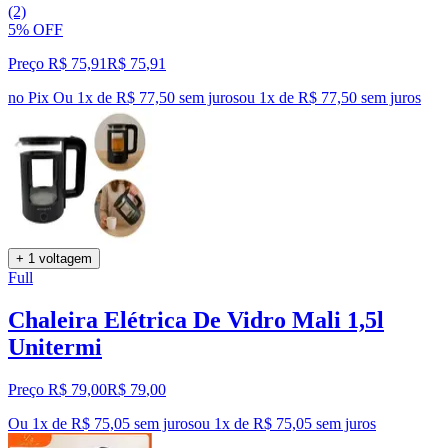
(2)
5% OFF
Preço R$ 75,91
R$
75
,
91
no Pix
Ou 1x de R$ 77,50 sem juros
ou
1
x de
R$ 77,50
sem juros
+ 1 voltagem
Full
Chaleira Elétrica De Vidro Mali 1,5l
Unitermi
Preço R$ 79,00
R$
79
,
00
Ou 1x de R$ 75,05 sem juros
ou
1
x de
R$ 75,05
sem juros