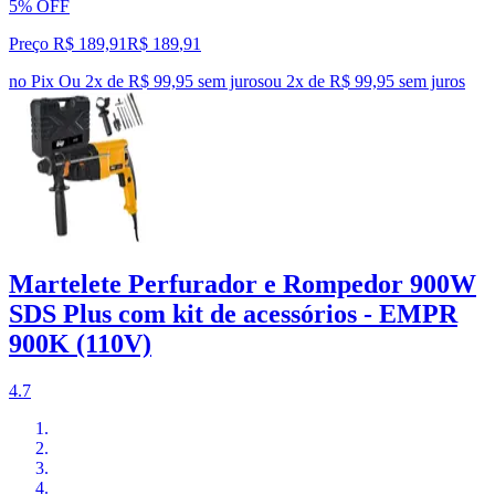
5% OFF
Preço R$ 189,91
R$
189
,
91
no Pix
Ou 2x de R$ 99,95 sem juros
ou
2
x de
R$ 99,95
sem juros
Martelete Perfurador e Rompedor 900W
SDS Plus com kit de acessórios - EMPR
900K (110V)
4.7