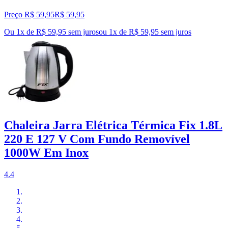
Preço R$ 59,95
R$
59
,
95
Ou 1x de R$ 59,95 sem juros
ou
1
x de
R$ 59,95
sem juros
Chaleira Jarra Elétrica Térmica Fix 1.8L
220 E 127 V Com Fundo Removível
1000W Em Inox
4.4