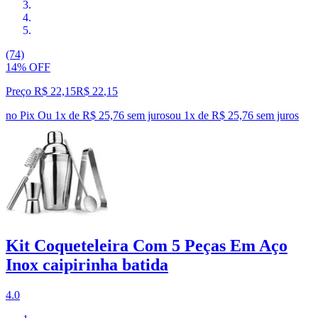
(74)
14% OFF
Preço R$ 22,15
R$
22
,
15
no Pix
Ou 1x de R$ 25,76 sem juros
ou
1
x de
R$ 25,76
sem juros
Kit Coqueteleira Com 5 Peças Em Aço
Inox caipirinha batida
4.0