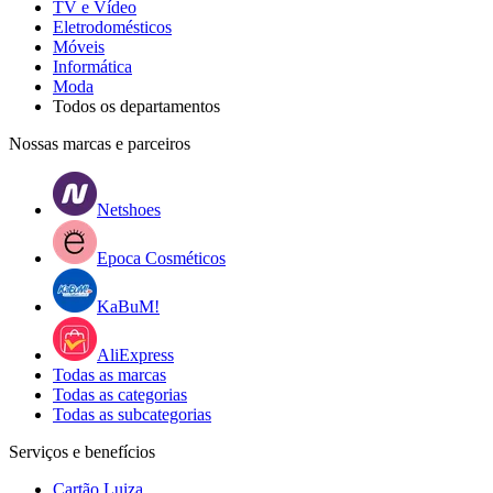
TV e Vídeo
Eletrodomésticos
Móveis
Informática
Moda
Todos os departamentos
Nossas marcas e parceiros
Netshoes
Epoca Cosméticos
KaBuM!
AliExpress
Todas as marcas
Todas as categorias
Todas as subcategorias
Serviços e benefícios
Cartão Luiza