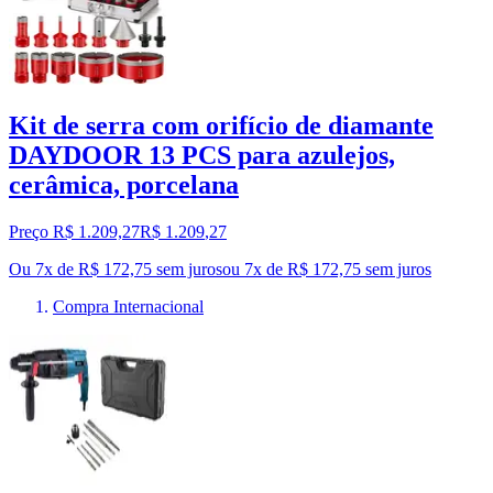
Kit de serra com orifício de diamante
DAYDOOR 13 PCS para azulejos,
cerâmica, porcelana
Preço R$ 1.209,27
R$
1.209
,
27
Ou 7x de R$ 172,75 sem juros
ou
7
x de
R$ 172,75
sem juros
Compra Internacional