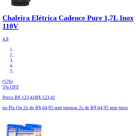
Chaleira Elétrica Cadence Pure 1,7L Inox
110V
4.8
(576)
5% OFF
Preço R$ 123,41
R$
123
,
41
no Pix
Ou 2x de R$ 64,95 sem juros
ou
2
x de
R$ 64,95
sem juros