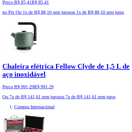
Preço R$ 85,41
R$
85
,
41
no Pix
Ou 1x de R$ 88,10 sem juros
ou
1
x de
R$ 88,10
sem juros
Chaleira elétrica Fellow Clyde de 1,5 L de
aço inoxidável
Preço R$ 991,29
R$
991
,
29
Ou 7x de R$ 141,61 sem juros
ou
7
x de
R$ 141,61
sem juros
Compra Internacional