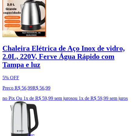
Chaleira Elétrica de Aço Inox de vidro,
2.0L, 220V, Ferve Água Rápido com
Tampa e luz
5% OFF
Preço R$ 56,99
R$
56
,
99
no Pix
Ou 1x de R$ 59,99 sem juros
ou
1
x de
R$ 59,99
sem juros