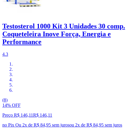
Testosterol 1000 Kit 3 Unidades 30 comp.
Coqueteleira Inove Força, Energia e
Performance
4.3
(8)
14% OFF
Preço R$ 146,11
R$
146
,
11
no Pix
Ou 2x de R$ 84,95 sem juros
ou
2
x de
R$ 84,95
sem juros