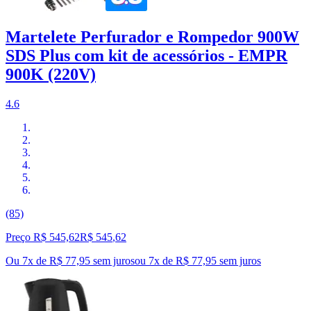
Martelete Perfurador e Rompedor 900W
SDS Plus com kit de acessórios - EMPR
900K (220V)
4.6
(85)
Preço R$ 545,62
R$
545
,
62
Ou 7x de R$ 77,95 sem juros
ou
7
x de
R$ 77,95
sem juros