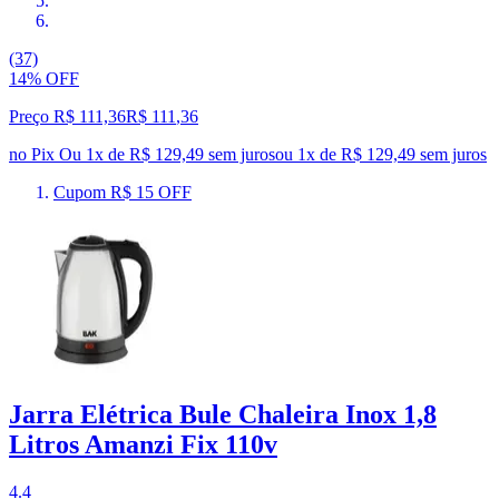
(37)
14% OFF
Preço R$ 111,36
R$
111
,
36
no Pix
Ou 1x de R$ 129,49 sem juros
ou
1
x de
R$ 129,49
sem juros
Cupom R$ 15 OFF
Jarra Elétrica Bule Chaleira Inox 1,8
Litros Amanzi Fix 110v
4.4