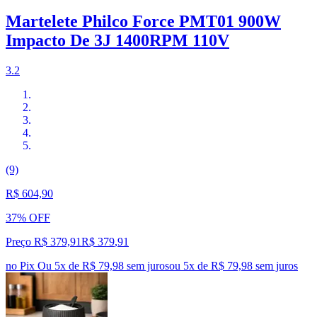
Martelete Philco Force PMT01 900W
Impacto De 3J 1400RPM 110V
3.2
(9)
R$ 604,90
37% OFF
Preço R$ 379,91
R$
379
,
91
no Pix
Ou 5x de R$ 79,98 sem juros
ou
5
x de
R$ 79,98
sem juros