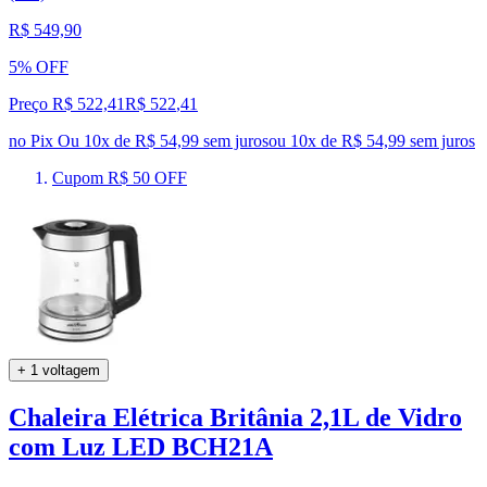
R$ 549,90
5% OFF
Preço R$ 522,41
R$
522
,
41
no Pix
Ou 10x de R$ 54,99 sem juros
ou
10
x de
R$ 54,99
sem juros
Cupom R$ 50 OFF
+ 1 voltagem
Chaleira Elétrica Britânia 2,1L de Vidro
com Luz LED BCH21A