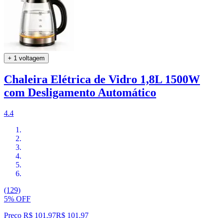
+ 1 voltagem
Chaleira Elétrica de Vidro 1,8L 1500W
com Desligamento Automático
4.4
(129)
5% OFF
Preço R$ 101,97
R$
101
,
97