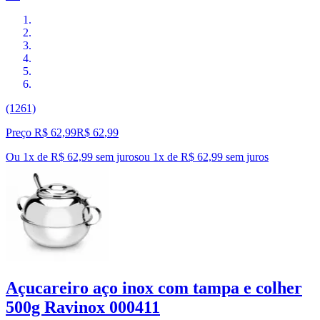
(1261)
Preço R$ 62,99
R$
62
,
99
Ou 1x de R$ 62,99 sem juros
ou
1
x de
R$ 62,99
sem juros
Açucareiro aço inox com tampa e colher
500g Ravinox 000411