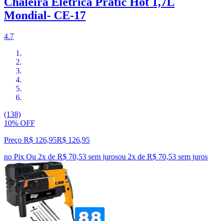
Chaleira Elétrica Pratic Hot 1,7L
Mondial- CE-17
4.7
(138)
10% OFF
Preço R$ 126,95
R$
126
,
95
no Pix
Ou 2x de R$ 70,53 sem juros
ou
2
x de
R$ 70,53
sem juros