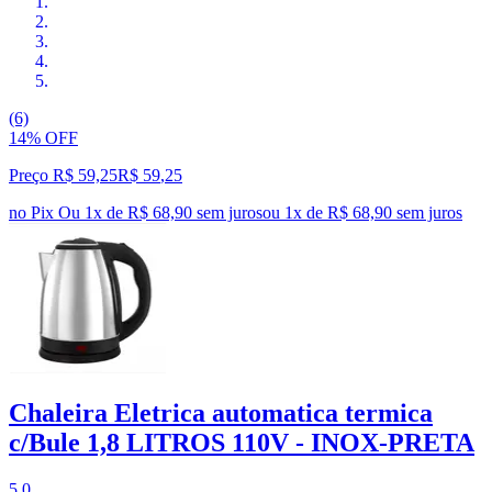
(6)
14% OFF
Preço R$ 59,25
R$
59
,
25
no Pix
Ou 1x de R$ 68,90 sem juros
ou
1
x de
R$ 68,90
sem juros
Chaleira Eletrica automatica termica
c/Bule 1,8 LITROS 110V - INOX-PRETA
5.0