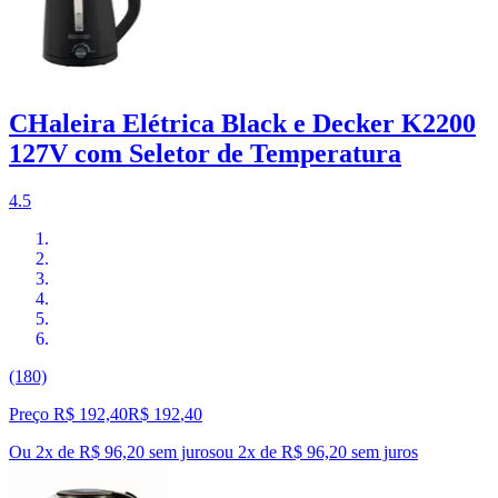
CHaleira Elétrica Black e Decker K2200
127V com Seletor de Temperatura
4.5
(180)
Preço R$ 192,40
R$
192
,
40
Ou 2x de R$ 96,20 sem juros
ou
2
x de
R$ 96,20
sem juros