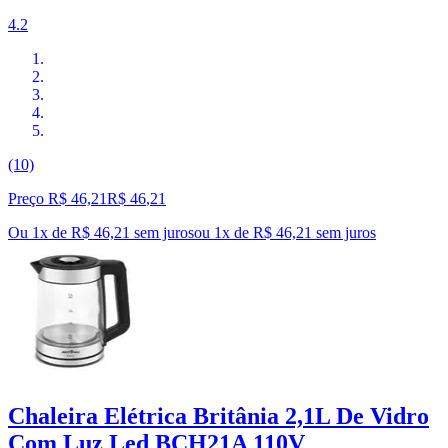
4.2
(10)
Preço R$ 46,21
R$
46
,
21
Ou 1x de R$ 46,21 sem juros
ou
1
x de
R$ 46,21
sem juros
Chaleira Elétrica Britânia 2,1L De Vidro
Com Luz Led BCH21A 110V