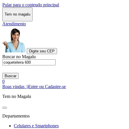
Pular para o conteudo principal
Tem no magalu
Atendimento
Digite seu CEP
Buscar no Magalu
Buscar
0
Boas vindas :)
Entre ou Cadastre-se
Tem no Magalu
Departamentos
Celulares e Smartphones