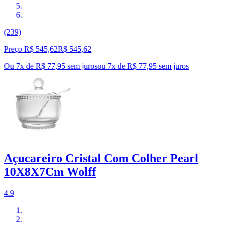
(239)
Preço R$ 545,62
R$
545
,
62
Ou 7x de R$ 77,95 sem juros
ou
7
x de
R$ 77,95
sem juros
Açucareiro Cristal Com Colher Pearl
10X8X7Cm Wolff
4.9