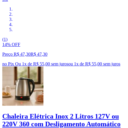
(1)
14% OFF
Preço R$ 47,30
R$
47
,
30
no Pix
Ou 1x de R$ 55,00 sem juros
ou
1
x de
R$ 55,00
sem juros
Chaleira Elétrica Inox 2 Litros 127V ou
220V 360 com Desligamento Automático