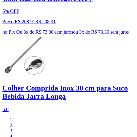
5% OFF
Preço R$ 208,91
R$
208
,
91
no Pix
Ou 3x de R$ 73,30 sem juros
ou
3
x de
R$ 73,30
sem juros
Colher Comprida Inox 30 cm para Suco
Bebida Jarra Longa
5.0