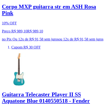
Corpo MXP guitarra str em ASH Rosa
Pink
10% OFF
Preço R$ 989,10
R$
989
,
10
no Pix
Ou 12x de R$ 91,58 sem juros
ou
12
x de
R$ 91,58
sem juros
Cupom R$ 30 OFF
Guitarra Telecaster Player II SS
Aquatone Blue 0140550518 - Fender