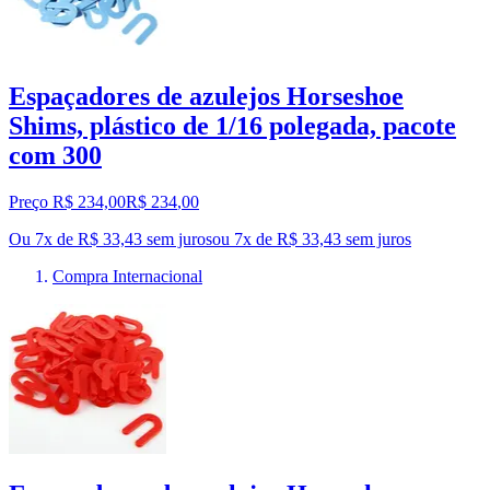
Espaçadores de azulejos Horseshoe
Shims, plástico de 1/16 polegada, pacote
com 300
Preço R$ 234,00
R$
234
,
00
Ou 7x de R$ 33,43 sem juros
ou
7
x de
R$ 33,43
sem juros
Compra Internacional