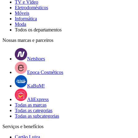
TV e Vídeo
Eletrodomésticos
Móveis
Informática
Moda
Todos os departamentos
Nossas marcas e parceiros
Netshoes
Epoca Cosméticos
KaBuM!
AliExpress
Todas as marcas
Todas as categorias
Todas as subcategorias
Serviços e benefícios
Cartão Luiza