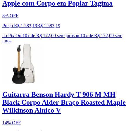
Apple com Corpo em Poplar Tagima
8% OFF
Preço R$ 1.583,19
R$
1.583
,
19
no Pix
Ou 10x de R$ 172,09 sem juros
ou
10
x de
R$ 172,09
sem
juros
Guitarra Benson Hardy T 906 M MH
Black Corpo Alder Braço Roasted Maple
Wilkinson Alnico V
14% OFF