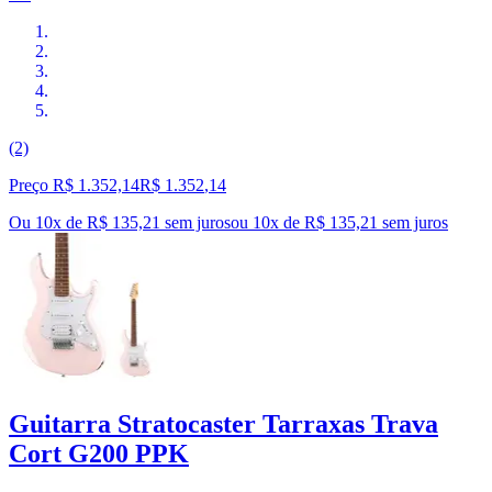
(2)
Preço R$ 1.352,14
R$
1.352
,
14
Ou 10x de R$ 135,21 sem juros
ou
10
x de
R$ 135,21
sem juros
Guitarra Stratocaster Tarraxas Trava
Cort G200 PPK