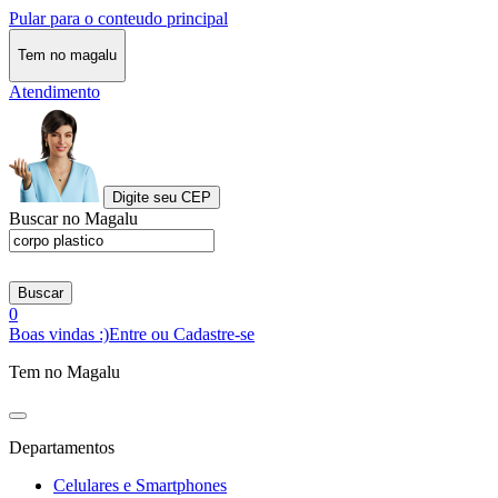
Pular para o conteudo principal
Tem no magalu
Atendimento
Digite seu CEP
Buscar no Magalu
Buscar
0
Boas vindas :)
Entre ou Cadastre-se
Tem no Magalu
Departamentos
Celulares e Smartphones