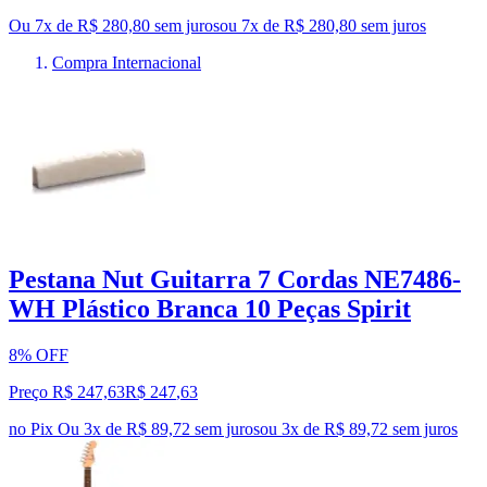
Ou 7x de R$ 280,80 sem juros
ou
7
x de
R$ 280,80
sem juros
Compra Internacional
Pestana Nut Guitarra 7 Cordas NE7486-
WH Plástico Branca 10 Peças Spirit
8% OFF
Preço R$ 247,63
R$
247
,
63
no Pix
Ou 3x de R$ 89,72 sem juros
ou
3
x de
R$ 89,72
sem juros