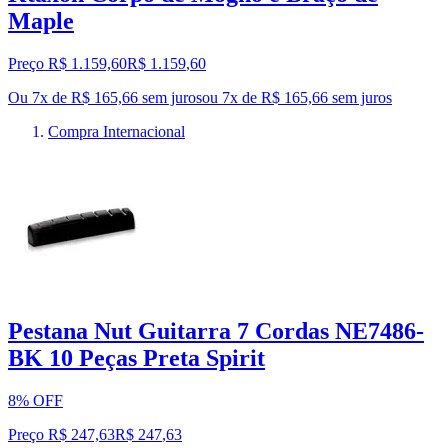
Maple
Preço R$ 1.159,60
R$
1.159
,
60
Ou 7x de R$ 165,66 sem juros
ou
7
x de
R$ 165,66
sem juros
Compra Internacional
Pestana Nut Guitarra 7 Cordas NE7486-
BK 10 Peças Preta Spirit
8% OFF
Preço R$ 247,63
R$
247
,
63