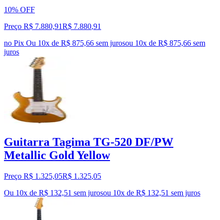
10% OFF
Preço R$ 7.880,91
R$
7.880
,
91
no Pix
Ou 10x de R$ 875,66 sem juros
ou
10
x de
R$ 875,66
sem
juros
Guitarra Tagima TG-520 DF/PW
Metallic Gold Yellow
Preço R$ 1.325,05
R$
1.325
,
05
Ou 10x de R$ 132,51 sem juros
ou
10
x de
R$ 132,51
sem juros