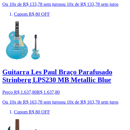
Ou 10x de R$ 133,78 sem juros
ou
10
x de
R$ 133,78
sem juros
Cupom R$ 80 OFF
Guitarra Les Paul Braço Parafusado
Strinberg LPS230 MB Metallic Blue
Preço R$ 1.637,80
R$
1.637
,
80
Ou 10x de R$ 163,78 sem juros
ou
10
x de
R$ 163,78
sem juros
Cupom R$ 80 OFF