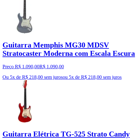
Guitarra Memphis MG30 MDSV
Stratocaster Moderna com Escala Escura
Preço R$ 1.090,00
R$
1.090
,
00
Ou 5x de R$ 218,00 sem juros
ou
5
x de
R$ 218,00
sem juros
Guitarra Elétrica TG-525 Strato Candy