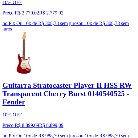
10% OFF
Preço R$ 2.779,02
R$
2.779
,
02
no Pix
Ou 10x de R$ 308,78 sem juros
ou
10
x de
R$ 308,78
sem
juros
Guitarra Stratocaster Player II HSS RW
Transparent Cherry Burst 0140540525 -
Fender
10% OFF
Preço R$ 8.899,09
R$
8.899
,
09
no Pix
Ou 10x de R$ 988,79 sem juros
ou
10
x de
R$ 988,79
sem