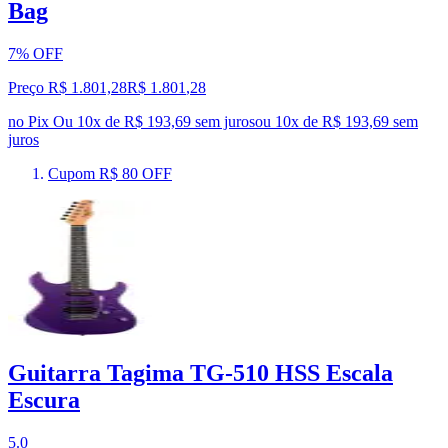
Bag
7% OFF
Preço R$ 1.801,28
R$
1.801
,
28
no Pix
Ou 10x de R$ 193,69 sem juros
ou
10
x de
R$ 193,69
sem
juros
Cupom R$ 80 OFF
Guitarra Tagima TG-510 HSS Escala
Escura
5.0