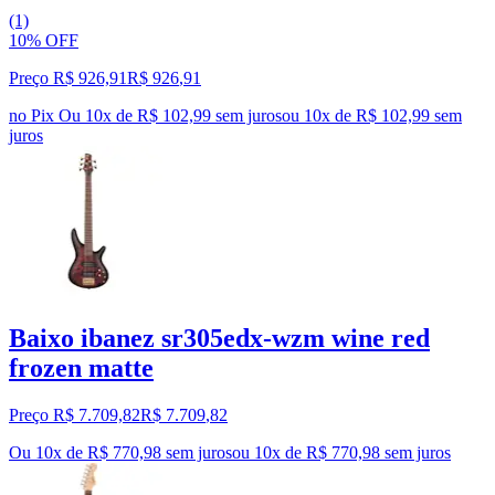
(1)
10% OFF
Preço R$ 926,91
R$
926
,
91
no Pix
Ou 10x de R$ 102,99 sem juros
ou
10
x de
R$ 102,99
sem
juros
Baixo ibanez sr305edx-wzm wine red
frozen matte
Preço R$ 7.709,82
R$
7.709
,
82
Ou 10x de R$ 770,98 sem juros
ou
10
x de
R$ 770,98
sem juros