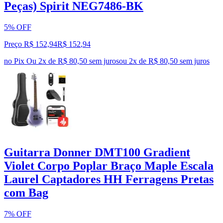
Peças) Spirit NEG7486-BK
5% OFF
Preço R$ 152,94
R$
152
,
94
no Pix
Ou 2x de R$ 80,50 sem juros
ou
2
x de
R$ 80,50
sem juros
Guitarra Donner DMT100 Gradient
Violet Corpo Poplar Braço Maple Escala
Laurel Captadores HH Ferragens Pretas
com Bag
7% OFF