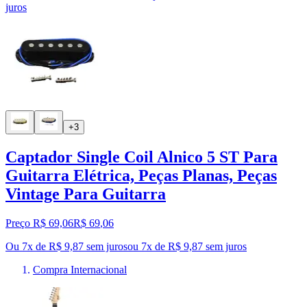
juros
+3
Captador Single Coil Alnico 5 ST Para
Guitarra Elétrica, Peças Planas, Peças
Vintage Para Guitarra
Preço R$ 69,06
R$
69
,
06
Ou 7x de R$ 9,87 sem juros
ou
7
x de
R$ 9,87
sem juros
Compra Internacional