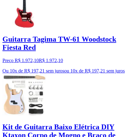
Guitarra Tagima TW-61 Woodstock
Fiesta Red
Preço R$ 1.972,10
R$
1.972
,
10
Ou 10x de R$ 197,21 sem juros
ou
10
x de
R$ 197,21
sem juros
Kit de Guitarra Baixo Elétrica DIY
Ktaxon Corpo de Mogno e Braço de