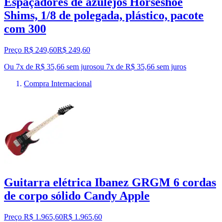
Espaçadores de azulejos Horseshoe
Shims, 1/8 de polegada, plástico, pacote
com 300
Preço R$ 249,60
R$
249
,
60
Ou 7x de R$ 35,66 sem juros
ou
7
x de
R$ 35,66
sem juros
Compra Internacional
Guitarra elétrica Ibanez GRGM 6 cordas
de corpo sólido Candy Apple
Preço R$ 1.965,60
R$
1.965
,
60