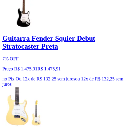
Guitarra Fender Squier Debut
Stratocaster Preta
7% OFF
Preço R$ 1.475,91
R$
1.475
,
91
no Pix
Ou 12x de R$ 132,25 sem juros
ou
12
x de
R$ 132,25
sem
juros