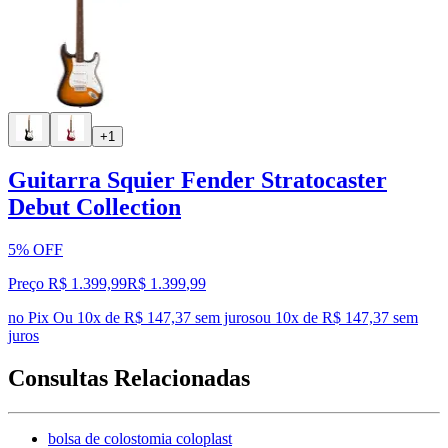
+1
Guitarra Squier Fender Stratocaster
Debut Collection
5% OFF
Preço R$ 1.399,99
R$
1.399
,
99
no Pix
Ou 10x de R$ 147,37 sem juros
ou
10
x de
R$ 147,37
sem
juros
Consultas Relacionadas
bolsa de colostomia coloplast