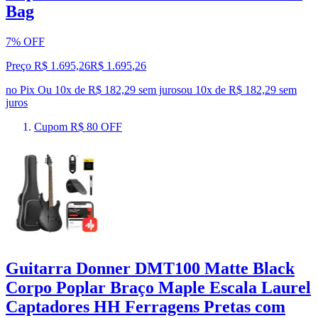
Bag
7% OFF
Preço R$ 1.695,26
R$
1.695
,
26
no Pix
Ou 10x de R$ 182,29 sem juros
ou
10
x de
R$ 182,29
sem
juros
Cupom R$ 80 OFF
Guitarra Donner DMT100 Matte Black
Corpo Poplar Braço Maple Escala Laurel
Captadores HH Ferragens Pretas com