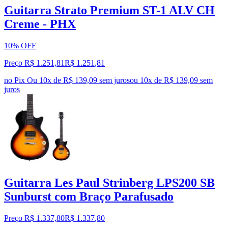
Guitarra Strato Premium ST-1 ALV CH
Creme - PHX
10% OFF
Preço R$ 1.251,81
R$
1.251
,
81
no Pix
Ou 10x de R$ 139,09 sem juros
ou
10
x de
R$ 139,09
sem
juros
Guitarra Les Paul Strinberg LPS200 SB
Sunburst com Braço Parafusado
Preço R$ 1.337,80
R$
1.337
,
80