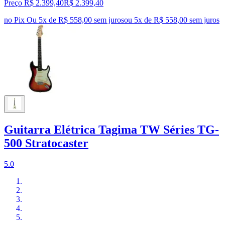
Preço R$ 2.399,40
R$
2.399
,
40
no Pix
Ou 5x de R$ 558,00 sem juros
ou
5
x de
R$ 558,00
sem juros
Guitarra Elétrica Tagima TW Séries TG-
500 Stratocaster
5.0