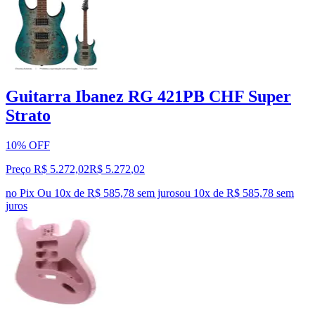
Guitarra Ibanez RG 421PB CHF Super
Strato
10% OFF
Preço R$ 5.272,02
R$
5.272
,
02
no Pix
Ou 10x de R$ 585,78 sem juros
ou
10
x de
R$ 585,78
sem
juros