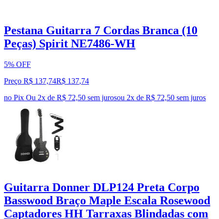
Pestana Guitarra 7 Cordas Branca (10
Peças) Spirit NE7486-WH
5% OFF
Preço R$ 137,74
R$
137
,
74
no Pix
Ou 2x de R$ 72,50 sem juros
ou
2
x de
R$ 72,50
sem juros
Guitarra Donner DLP124 Preta Corpo
Basswood Braço Maple Escala Rosewood
Captadores HH Tarraxas Blindadas com