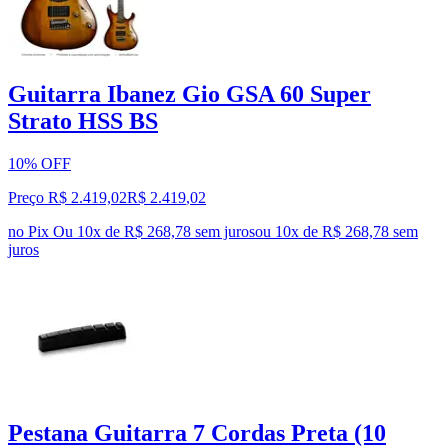
Guitarra Ibanez Gio GSA 60 Super
Strato HSS BS
10% OFF
Preço R$ 2.419,02
R$
2.419
,
02
no Pix
Ou 10x de R$ 268,78 sem juros
ou
10
x de
R$ 268,78
sem
juros
Pestana Guitarra 7 Cordas Preta (10