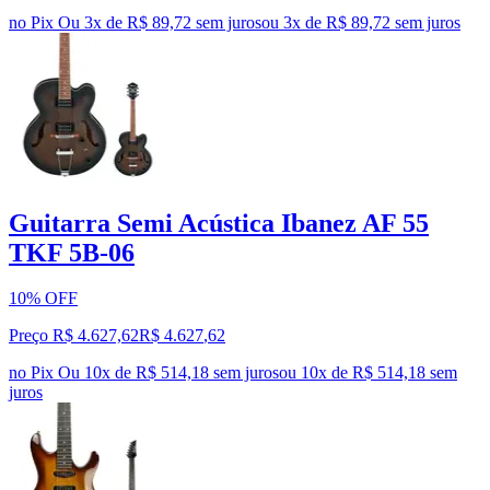
no Pix
Ou 3x de R$ 89,72 sem juros
ou
3
x de
R$ 89,72
sem juros
Guitarra Semi Acústica Ibanez AF 55
TKF 5B-06
10% OFF
Preço R$ 4.627,62
R$
4.627
,
62
no Pix
Ou 10x de R$ 514,18 sem juros
ou
10
x de
R$ 514,18
sem
juros