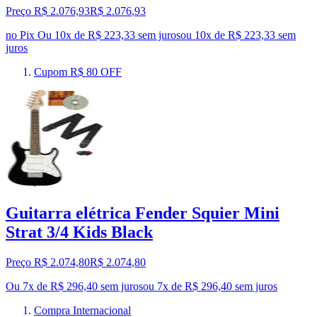
Preço R$ 2.076,93
R$
2.076
,
93
no Pix
Ou 10x de R$ 223,33 sem juros
ou
10
x de
R$ 223,33
sem
juros
Cupom R$ 80 OFF
Guitarra elétrica Fender Squier Mini
Strat 3/4 Kids Black
Preço R$ 2.074,80
R$
2.074
,
80
Ou 7x de R$ 296,40 sem juros
ou
7
x de
R$ 296,40
sem juros
Compra Internacional