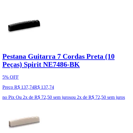
Pestana Guitarra 7 Cordas Preta (10
Peças) Spirit NE7486-BK
5% OFF
Preço R$ 137,74
R$
137
,
74
no Pix
Ou 2x de R$ 72,50 sem juros
ou
2
x de
R$ 72,50
sem juros